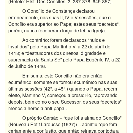
(Hefele: Hist. Des Conciles, 2, 287-378, 649-857).
O Concílio de Constança declarou
erroneamente, nas suas II, IV e V sessões, que o
Concílio era superior ao Papa; estes seus “decretos”,
porém, nunca receberam força de lei na Igreja.
Ao contrário: foram declarados “nulos e
inválidos” pelo Papa Martinho V, a 22 de abril de
1418; e “destruidores dos direitos, dignidade e
supremacia da Santa Sé” pelo Papa Eugênio IV, a 22
de Julho de 1446.
Em suma: este Concílio não era então
ecuménico: somente se tornou ecuménico nas suas
últimas sessões (42ª. a 45ª.) quando o Papa, recém
eleito, Martinho V, começou a presidi-lo, “aprovando”
depois, bem como o seu Sucessor, os seus “decretos”,
menos a heresia anti-papal.
O próprio Gersão – “que foi a alma do Concílio”
(Nouveau Petit Larousse (1927)) -. admitiu “que fora
certamente a confusão, que então reinava por toda a