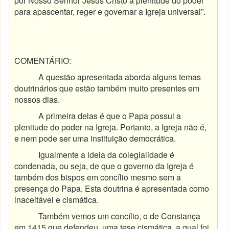
por Nosso Senhor Jesus Cristo a plenitude do poder
para apascentar, reger e governar a Igreja universal”.
COMENTÁRIO:
A questão apresentada aborda alguns temas
doutrinários que estão também muito presentes em
nossos dias.
A primeira delas é que o Papa possui a
plenitude do poder na Igreja. Portanto, a Igreja não é,
e nem pode ser uma instituição democrática.
Igualmente a ideia da colegialidade é
condenada, ou seja, de que o governo da Igreja é
também dos bispos em concílio mesmo sem a
presença do Papa. Esta doutrina é apresentada como
inaceitável e cismática.
Também vemos um concílio, o de Constança
em 1415 que defendeu, uma tese cismática, a qual foi