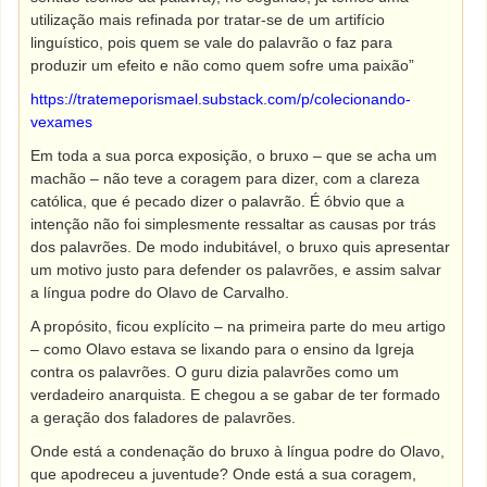
utilização mais refinada por tratar-se de um artifício
linguístico, pois quem se vale do palavrão o faz para
produzir um efeito e não como quem sofre uma paixão”
https://tratemeporismael.substack.com/p/colecionando-
vexames
Em toda a sua porca exposição, o bruxo – que se acha um
machão – não teve a coragem para dizer, com a clareza
católica, que é pecado dizer o palavrão. É óbvio que a
intenção não foi simplesmente ressaltar as causas por trás
dos palavrões. De modo indubitável, o bruxo quis apresentar
um motivo justo para defender os palavrões, e assim salvar
a língua podre do Olavo de Carvalho.
A propósito, ficou explícito – na primeira parte do meu artigo
– como Olavo estava se lixando para o ensino da Igreja
contra os palavrões. O guru dizia palavrões como um
verdadeiro anarquista. E chegou a se gabar de ter formado
a geração dos faladores de palavrões.
Onde está a condenação do bruxo à língua podre do Olavo,
que apodreceu a juventude? Onde está a sua coragem,