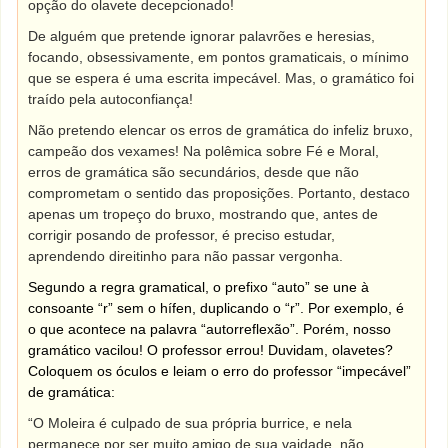
opção do olavete decepcionado!
De alguém que pretende ignorar palavrões e heresias,
focando, obsessivamente, em pontos gramaticais, o mínimo
que se espera é uma escrita impecável. Mas, o gramático foi
traído pela autoconfiança!
Não pretendo elencar os erros de gramática do infeliz bruxo,
campeão dos vexames! Na polêmica sobre Fé e Moral,
erros de gramática são secundários, desde que não
comprometam o sentido das proposições. Portanto, destaco
apenas um tropeço do bruxo, mostrando que, antes de
corrigir posando de professor, é preciso estudar,
aprendendo direitinho para não passar vergonha.
Segundo a regra gramatical, o prefixo “auto” se une à
consoante “r” sem o hífen, duplicando o “r”. Por exemplo, é
o que acontece na palavra “autorreflexão”. Porém, nosso
gramático vacilou! O professor errou! Duvidam, olavetes?
Coloquem os óculos e leiam o erro do professor “impecável”
de gramática:
“O Moleira é culpado de sua própria burrice, e nela
permanece por ser muito amigo de sua vaidade, não