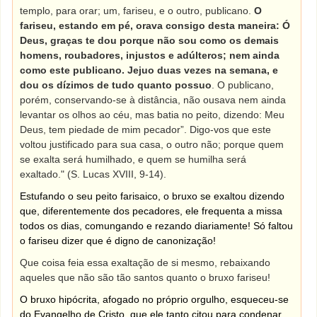
templo, para orar; um, fariseu, e o outro, publicano.
O
fariseu, estando em pé, orava consigo desta maneira: Ó
Deus, graças te dou porque não sou como os demais
homens, roubadores, injustos e adúlteros; nem ainda
como este publicano. Jejuo duas vezes na semana, e
dou os dízimos de tudo quanto possuo
. O publicano,
porém, conservando-se à distância, não ousava nem ainda
levantar os olhos ao céu, mas batia no peito, dizendo: Meu
Deus, tem piedade de mim pecador”. Digo-vos que este
voltou justificado para sua casa, o outro não; porque quem
se exalta será humilhado, e quem se humilha será
exaltado." (S. Lucas XVIII, 9-14).
Estufando o seu peito farisaico, o bruxo se exaltou dizendo
que, diferentemente dos pecadores, ele frequenta a missa
todos os dias, comungando e rezando diariamente! Só faltou
o fariseu dizer que é digno de canonização!
Que coisa feia essa exaltação de si mesmo, rebaixando
aqueles que não são tão santos quanto o bruxo fariseu!
O bruxo hipócrita, afogado no próprio orgulho, esqueceu-se
do Evangelho de Cristo, que ele tanto citou para condenar