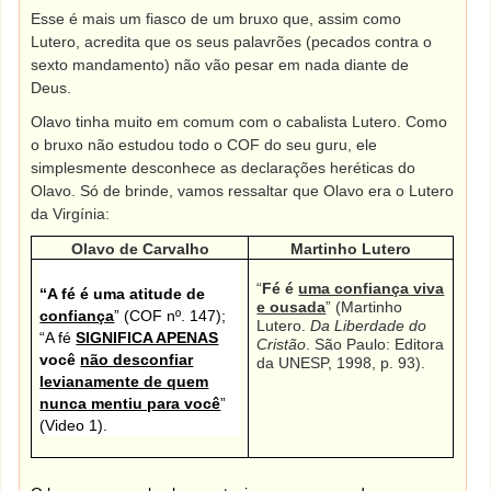
Esse é mais um fiasco de um bruxo que, assim como
Lutero, acredita que os seus palavrões (pecados contra o
sexto mandamento) não vão pesar em nada diante de
Deus.
Olavo tinha muito em comum com o cabalista Lutero. Como
o bruxo não estudou todo o COF do seu guru, ele
simplesmente desconhece as declarações heréticas do
Olavo. Só de brinde, vamos ressaltar que Olavo era o Lutero
da Virgínia:
Olavo de Carvalho
Martinho Lutero
“
Fé é
uma confiança viva
“A fé é uma atitude de
e ousada
” (Martinho
confiança
” (COF nº. 147);
Lutero.
Da Liberdade do
“A fé
SIGNIFICA APENAS
Cristão
. São Paulo: Editora
você
não desconfiar
da UNESP, 1998, p. 93).
levianamente de quem
nunca mentiu para você
”
(Video 1).