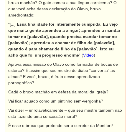
bruxo machão? O gato comeu a sua língua carnicenta? O
que você acha dessa declaração do Olavo, bruxo
amedrontado:
“[...]
Essa finalidade foi inteiramente cumprida
. Eu vejo
que muita gente aprendeu a xingar; aprendeu a mandar
tomar no [palavrão], quando precisa mandar tomar no
[palavrão]; aprendeu a chamar de filho da [palavrão],
quando é para chamar de filho da [palavrão].
Isto eu
acho que foi um progresso enorme
” (
Video
)
Aprova essa missão do Olavo como formador de bocas de
esterco? É assim que seu mestre do diabo “convertia” as
almas? E você, bruxo, é fruto desse aprendizado
pornográfico?
Cadê o bruxo machão em defesa da moral da Igreja?
Vai ficar acuado como um pintinho sem-vergonha?
Vai dizer – enrolaveticamente – que seu mestre também não
está fazendo uma concessão moral?
É esse o bruxo que pretende ser o corretor da Montfort!