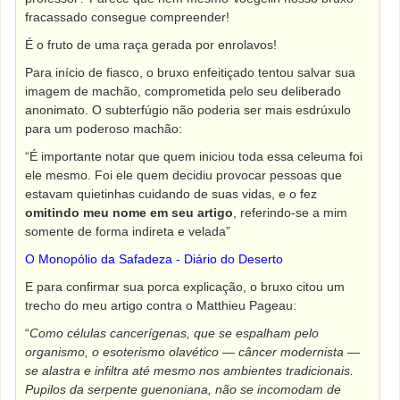
fracassado consegue compreender!
É o fruto de uma raça gerada por enrolavos!
Para início de fiasco, o bruxo enfeitiçado tentou salvar sua
imagem de machão, comprometida pelo seu deliberado
anonimato. O subterfúgio não poderia ser mais esdrúxulo
para um poderoso machão:
“É importante notar que quem iniciou toda essa celeuma foi
ele mesmo. Foi ele quem decidiu provocar pessoas que
estavam quietinhas cuidando de suas vidas, e o fez
omitindo meu nome em seu artigo
, referindo-se a mim
somente de forma indireta e velada”
O Monopólio da Safadeza - Diário do Deserto
E para confirmar sua porca explicação, o bruxo citou um
trecho do meu artigo contra o Matthieu Pageau:
“
Como células cancerígenas, que se espalham pelo
organismo, o esoterismo olavético — câncer modernista —
se alastra e infiltra até mesmo nos ambientes tradicionais.
Pupilos da serpente guenoniana, não se incomodam de