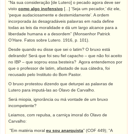
“Na sua consideração [de Lutero] o pecado agora deve ser
visto
como algo inofensivo
[...] ‘Seja um pecador,’ diz ele,
‘peque audaciosamente e destemidamente’. A ordem
incorporada às desagradáveis palavras em nada define
todas as leis da moralidade e dá um largo alcance para a
liberdade humana e a desordem” (Monsenhor Patrick
O’Hare. Fatos sobre Lutero. 1916, p. 101).
Desde quando eu disse que sei o latim? O bruxo está
delirando! Será que foi seu fiel capacho – que não foi aceito
no IBP – que soprou essa besteira?
Agora entendemos por
que o professor de latim, afastado de sua cátedra, foi
recusado pelo Instituto do Bom Pastor.
O bruxo protestou dizendo que deturpei as palavras de
Lutero para imputá-las ao Olavo de Carvalho.
Será miopia, ignorância ou má vontade de um bruxo
incompetente?
Leiamos, com repulsa, a carniça imoral do Olavo de
Carvalho:
"Em matéria moral
eu sou anarquista
" (COF 449); “A