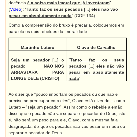
decência
é a coisa mais imoral que já inventaram
”
(
Video
); “
Tanto faz os seus pecados
[...]
eles não vão
pesar em absolutamente nada
” (COF 134).
Como a compreensão do bruxo é precária, coloquemos em
paralelo os dois rebeldes da imoralidade:
Martinho Lutero
Olavo de Carvalho
Seja um pecador
[...] o
“
Tanto faz os seus
pecado
NÃO NOS
pecados
[...]
eles não vão
ARRASTARÁ PARA
pesar em absolutamente
LONGE DELE (CRISTO)
nada
”
Ao dizer que “pouco importam os pecados ou que não é
preciso se preocupar com eles”, Olavo está dizendo – como
Lutero – “seja um pecador”. Assim como o rebelde alemão
disse que o pecado não vai separar o pecador de Deus, isto
é, não será um peso para ele, Olavo, com a mesma fala
desgraçada, diz que os pecados não vão pesar em nada ou
separar o pecador de Deus.