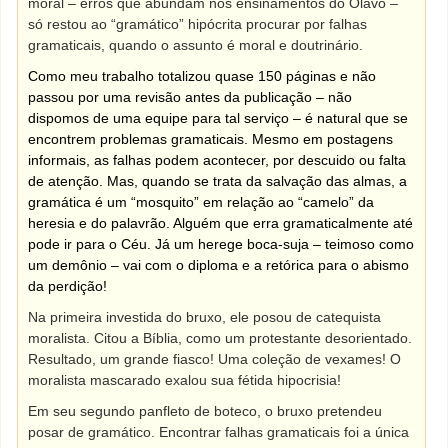
moral – erros que abundam nos ensinamentos do Olavo –
só restou ao “gramático” hipócrita procurar por falhas
gramaticais, quando o assunto é moral e doutrinário.
Como meu trabalho totalizou quase 150 páginas e não
passou por uma revisão antes da publicação – não
dispomos de uma equipe para tal serviço – é natural que se
encontrem problemas gramaticais. Mesmo em postagens
informais, as falhas podem acontecer, por descuido ou falta
de atenção. Mas, quando se trata da salvação das almas, a
gramática é um “mosquito” em relação ao “camelo” da
heresia e do palavrão. Alguém que erra gramaticalmente até
pode ir para o Céu. Já um herege boca-suja – teimoso como
um demônio – vai com o diploma e a retórica para o abismo
da perdição!
Na primeira investida do bruxo, ele posou de catequista
moralista. Citou a Bíblia, como um protestante desorientado.
Resultado, um grande fiasco! Uma coleção de vexames! O
moralista mascarado exalou sua fétida hipocrisia!
Em seu segundo panfleto de boteco, o bruxo pretendeu
posar de gramático. Encontrar falhas gramaticais foi a única