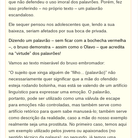
que não defendeu o uso imoral dos palavrões. Porém, fez
isso proferindo – no próprio texto – um palavrão
escandaloso.
Ele sequer pensou nos adolescentes que, lendo a sua
baixeza, seriam afetados por sua boca de privada.
Dizendo um palavrão – sem ficar com a bochecha vermelha
–, o bruxo demonstra – assim como o Olavo – que acredita
na “virtude” dos palavrões!
Vamos ao texto miserável do bruxo embromador:
“O sujeito que xinga alguém de “filho... (palavrão)” não
necessariamente quer significar que a mãe do ofendido
esteja rodando bolsinha, mas está se valendo de um artifício
linguístico para expressar uma emoção. O palavrão,
portanto, pode ser utilizado como uma válvula de escape
para emoções não controladas, mas também serve como
artifício retórico para quem sabe manuseá-lo; também serve
como descrição da realidade, caso a mãe do nosso exemplo
realmente seja uma prostituta. No primeiro caso, temos aqui
um exemplo utilizado pelos jovens ou apaixonados (no
sentido técnico da palavra); no segundo, já temos uma