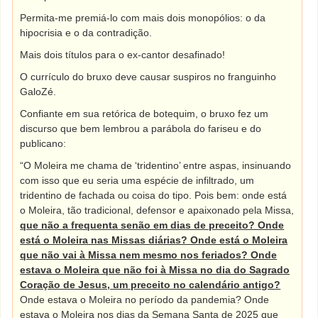
Permita-me premiá-lo com mais dois monopólios: o da
hipocrisia e o da contradição.
Mais dois títulos para o ex-cantor desafinado!
O currículo do bruxo deve causar suspiros no franguinho
GaloZé.
Confiante em sua retórica de botequim, o bruxo fez um
discurso que bem lembrou a parábola do fariseu e do
publicano:
“O Moleira me chama de ‘tridentino’ entre aspas, insinuando
com isso que eu seria uma espécie de infiltrado, um
tridentino de fachada ou coisa do tipo. Pois bem: onde está
o Moleira, tão tradicional, defensor e apaixonado pela Missa,
que não a frequenta senão em dias de preceito? Onde
está o Moleira nas Missas diárias? Onde está o Moleira
que não vai à Missa nem mesmo nos feriados? Onde
estava o Moleira que não foi à Missa no dia do Sagrado
Coração de Jesus, um preceito no calendário antigo?
Onde estava o Moleira no período da pandemia? Onde
estava o Moleira nos dias da Semana Santa de 2025 que