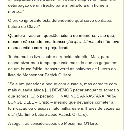
deturpação de um trecho para imputá-lo a um homem
morto...”
O bruxo ignorante está defendendo qual servo do diabo:
Lutero ou Olavo?
Quanto à frase em questão, citei-a de memória, visto que,
mesmo não sendo uma transcrição
ipsis litteris
, ela não teve
o seu sentido correto prejudicado.
Tenho muitos livros sobre o rebelde alemão. Mas, para
economizar meu tempo que vale mais do que as gagueiras
de um bruxo falido, transcreverei as palavras de Lutero do
livro do Monsenhor Patrick O’Hare:
“Seja um pecador e peque com ousadia, mas acredite com
mais ousadia ainda [...] DEVEMOS pecar enquanto somos o
que somos [...] o pecado
NÃO NOS ARRASTARÁ PARA
LONGE DELE – Cristo – mesmo que devamos cometer a
fornicação ou o assassinato milhares e milhares de vezes ao
dia” (Martinho Lutero apud Patrick O’Hare).
A seguir, as considerações de Mosenhor O’Hare: