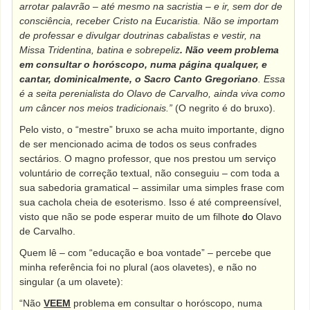
arrotar palavrão – até mesmo na sacristia – e ir, sem dor de
consciência, receber Cristo na Eucaristia. Não se importam
de professar e divulgar doutrinas cabalistas e vestir, na
Missa Tridentina, batina e sobrepeliz
. Não veem problema
em consultar o horóscopo, numa página qualquer, e
cantar, dominicalmente, o Sacro Canto Gregoriano
. Essa
é a seita perenialista do Olavo de Carvalho, ainda viva como
um câncer nos meios tradicionais.”
(O negrito é do bruxo).
Pelo visto, o “mestre” bruxo se acha muito importante, digno
de ser mencionado acima de todos os seus confrades
sectários. O magno professor, que nos prestou um serviço
voluntário de correção textual, não conseguiu – com toda a
sua sabedoria gramatical – assimilar uma simples frase com
sua cachola cheia de esoterismo. Isso é até compreensível,
visto que não se pode esperar muito de um filhote
do
Olavo
de Carvalho.
Quem lê – com “educação e boa vontade” – percebe que
minha referência foi no plural (aos olavetes), e não no
singular (a um olavete):
“Não
VEEM
problema em consultar o horóscopo, numa