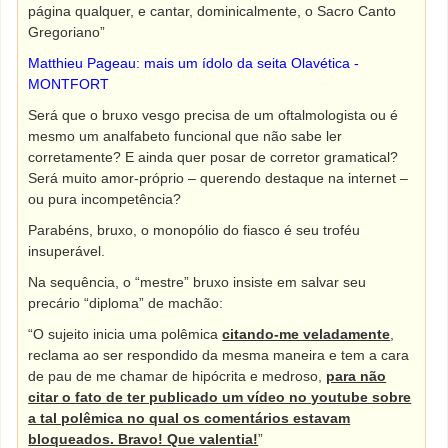
página qualquer, e cantar, dominicalmente, o Sacro Canto
Gregoriano”
Matthieu Pageau: mais um ídolo da seita Olavética -
MONTFORT
Será que o bruxo vesgo precisa de um oftalmologista ou é
mesmo um analfabeto funcional que não sabe ler
corretamente? E ainda quer posar de corretor gramatical?
Será muito amor-próprio – querendo destaque na internet –
ou pura incompetência?
Parabéns, bruxo, o monopólio do fiasco é seu troféu
insuperável.
Na sequência, o “mestre” bruxo insiste em salvar seu
precário “diploma” de machão:
“O sujeito inicia uma polêmica
citando-me veladamente
,
reclama ao ser respondido da mesma maneira e tem a cara
de pau de me chamar de hipócrita e medroso,
para não
citar o fato de ter publicado um vídeo no youtube sobre
a tal polêmica no qual os comentários estavam
bloqueados. Bravo! Que valentia!
”