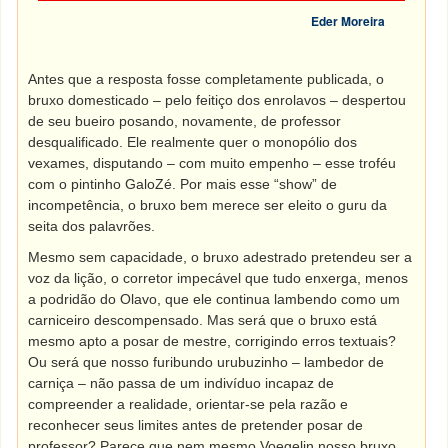
Eder Moreira
Antes que a resposta fosse completamente publicada, o
bruxo domesticado – pelo feitiço dos enrolavos – despertou
de seu bueiro posando, novamente, de professor
desqualificado. Ele realmente quer o monopólio dos
vexames, disputando – com muito empenho – esse troféu
com o pintinho GaloZé. Por mais esse “show” de
incompetência, o bruxo bem merece ser eleito o guru da
seita dos palavrões.
Mesmo sem capacidade, o bruxo adestrado pretendeu ser a
voz da lição, o corretor impecável que tudo enxerga, menos
a podridão do Olavo, que ele continua lambendo como um
carniceiro descompensado. Mas será que o bruxo está
mesmo apto a posar de mestre, corrigindo erros textuais?
Ou será que nosso furibundo urubuzinho – lambedor de
carniça – não passa de um indivíduo incapaz de
compreender a realidade, orientar-se pela razão e
reconhecer seus limites antes de pretender posar de
professor? Parece que nem mesmo Voegelin nosso bruxo