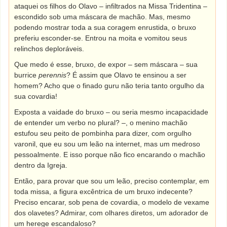
ataquei os filhos do Olavo – infiltrados na Missa Tridentina –
escondido sob uma máscara de machão. Mas, mesmo
podendo mostrar toda a sua coragem enrustida, o bruxo
preferiu esconder-se. Entrou na moita e vomitou seus
relinchos deploráveis.
Que medo é esse, bruxo, de expor – sem máscara – sua
burrice
perennis
? É assim que Olavo te ensinou a ser
homem? Acho que o finado guru não teria tanto orgulho da
sua covardia!
Exposta a vaidade do bruxo – ou seria mesmo incapacidade
de entender um verbo no plural? –, o menino machão
estufou seu peito de pombinha para dizer, com orgulho
varonil, que eu sou um leão na internet, mas um medroso
pessoalmente. E isso porque não fico encarando o machão
dentro da Igreja.
Então, para provar que sou um leão, preciso contemplar, em
toda missa, a figura excêntrica de um bruxo indecente?
Preciso encarar, sob pena de covardia, o modelo de vexame
dos olavetes? Admirar, com olhares diretos, um adorador de
um herege escandaloso?