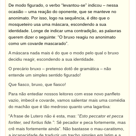
De modo figurado, o verbo “levantou-se” indicou – nessa
ocasião – uma reação do oponente, que se manteve no
anonimato. Por isso, logo na sequência, é dito que o
mosqueteiro usa uma máscara, escondendo a sua
identidade. Longe de indicar uma contradição, as palavras
querem dizer o seguinte: “O bruxo reagiu no anonimato
como um covarde mascarado”.
A máscara nada mais é do que o modo pelo qual o bruxo
decidiu reagir, escondendo a sua identidade.
O precário bruxo – pretenso dotô de gramática – não
entende um simples sentido figurado!
Que fiasco, bruxo, que fiasco!
Para não entediar nossos leitores com esse novo panfleto
vazio, imbecil e covarde, vamos salientar mais uma comédia
do machão que é tão medroso quanto uma lagartixa:
“A frase de Lutero não é esta, mas: “
Esto peccator et pecca
fortiter, sed fortius fide.”
: Sê pecador e peca fortemente, mas
crê mais fortemente ainda”. Não bastasse o mau-caratismo,
a incapacidade de traduzir um trecho simples em latim e a