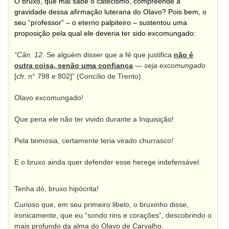
O bruxo, que mal sabe o catecismo, compreende a
gravidade dessa afirmação luterana do Olavo? Pois bem, o
seu “professor” – o eterno palpiteiro – sustentou uma
proposição pela qual ele deveria ter sido excomungado:
“Cân. 12.
Se alguém disser que a fé que justifica
não é
outra coisa, senão uma confiança
—
seja excomungado
[cfr. n° 798 e 802]” (Concílio de Trento)
Olavo excomungado!
Que pena ele não ter vivido durante a Inquisição!
Pela teimosia, certamente teria virado churrasco!
E o bruxo ainda quer defender esse herege indefensável.
Tenha dó, bruxo hipócrita!
Curioso que, em seu primeiro libelo, o bruxinho disse,
ironicamente, que eu “sondo rins e corações”, descobrindo o
mais profundo da alma do Olavo de Carvalho.