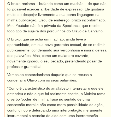
O bruxo reclama – bufando como um machão – de que não
foi possível exercer a liberdade de expressão. Ele gostaria
muito de despejar livremente a sua porca linguagem na
minha publicação. Errou de endereço, bruxo inconformado.
Meu Youtube não é a privada da Speclunca, que recebe
todo tipo de sujeira dos porquinhos do Olavo de Carvalho.
O bruxo, que se acha um machão, ainda teve a
oportunidade, em sua nova gororoba textual, de se redimir
publicamente, condenando sua vergonhosa e imoral defesa
dos palavrões. Mas, como um malandro covarde,
novamente ignorou o seu pecado, pretendendo posar de
professor gramatical.
Vamos ao contorcionismo daquele que se recusa a
condenar o Olavo com os seus palavrões:
“Como é característico do analfabeto interpretar o que ele
entendeu e não o que foi realmente escrito, o Moleira toma
o verbo ‘poder’ de minha frase no sentido de uma
concessão moral e não como mera possibilidade de ação,
confundindo e deturpando uma interpretação meramente
instrumental a respeito de algo com uma interpretação