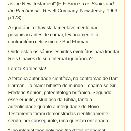
as the New Testament” (F. F. Bruce.
The Books and
the Parchments
. Revell Company: New Jersey, 1963,
p.178).
A ignorância chavista lamentavelmente não
pesquisou antes de coroar, levianamente, o
contraditório ceticismo de Bart Ehrman.
Onde estão os sábios espíritos evoluídos para libertar
Reis Chaves de sua infernal ignorância?
Lorota Kardecista!
A terceira autoridade científica, na contramão de Bart
Ehrman – o maior biblista do mundo – chama-se Sir
Frederic Kenion, paleontólogo britânico. Segundo
esse erudito, estudioso da Bíblia, tanto a
autenticidade quanto a integridade do Novo
Testamento foram demonstradas cientificamente,
sendo, por conseguinte, uma questão encerrada:
“The interval then between the dates of original