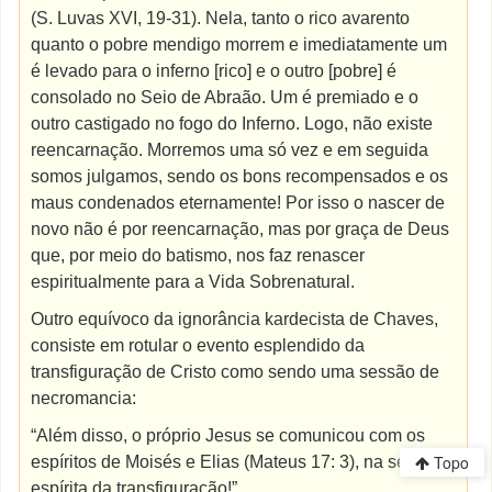
(S. Luvas XVI, 19-31). Nela, tanto o rico avarento
quanto o pobre mendigo morrem e imediatamente um
é levado para o inferno [rico] e o outro [pobre] é
consolado no Seio de Abraão. Um é premiado e o
outro castigado no fogo do Inferno. Logo, não existe
reencarnação. Morremos uma só vez e em seguida
somos julgamos, sendo os bons recompensados e os
maus condenados eternamente! Por isso o nascer de
novo não é por reencarnação, mas por graça de Deus
que, por meio do batismo, nos faz renascer
espiritualmente para a Vida Sobrenatural.
Outro equívoco da ignorância kardecista de Chaves,
consiste em rotular o evento esplendido da
transfiguração de Cristo como sendo uma sessão de
necromancia:
“Além disso, o próprio Jesus se comunicou com os
Topo
espíritos de Moisés e Elias (Mateus 17: 3), na sessão
espírita da transfiguração!”