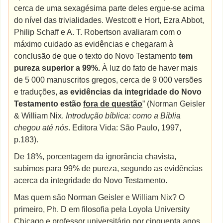
cerca de uma sexagésima parte deles ergue-se acima
do nível das trivialidades. Westcott e Hort, Ezra Abbot,
Philip Schaff e A. T. Robertson avaliaram com o
máximo cuidado as evidências e chegaram à
conclusão de que o texto do Novo Testamento
tem
pureza superior a 99%.
À luz do fato de haver mais
de 5 000 manuscritos gregos, cerca de 9 000 versões
e traduções,
as evidências da integridade do Novo
Testamento estão
fora de questão
” (Norman Geisler
& William Nix.
Introdução bíblica: como a Bíblia
chegou até nós
. Editora Vida: São Paulo, 1997,
p.183).
De 18%, porcentagem da ignorância chavista,
subimos para 99% de pureza, segundo as evidências
acerca da integridade do Novo Testamento.
Mas quem são Norman Geisler e William Nix? O
primeiro, Ph. D em filosofia pela Loyola University
Chicago e professor universitário por cinquenta anos.