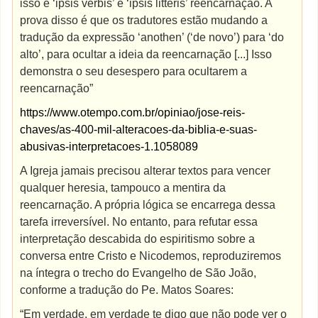
isso é ‘ipsis verbis’ e ‘ipsis litteris’ reencarnação. A
prova disso é que os tradutores estão mudando a
tradução da expressão ‘anothen’ (‘de novo’) para ‘do
alto’, para ocultar a ideia da reencarnação [...] Isso
demonstra o seu desespero para ocultarem a
reencarnação”
https://www.otempo.com.br/opiniao/jose-reis-
chaves/as-400-mil-alteracoes-da-biblia-e-suas-
abusivas-interpretacoes-1.1058089
A Igreja jamais precisou alterar textos para vencer
qualquer heresia, tampouco a mentira da
reencarnação. A própria lógica se encarrega dessa
tarefa irreversível. No entanto, para refutar essa
interpretação descabida do espiritismo sobre a
conversa entre Cristo e Nicodemos, reproduziremos
na íntegra o trecho do Evangelho de São João,
conforme a tradução do Pe. Matos Soares:
“Em verdade, em verdade te digo que não pode ver o