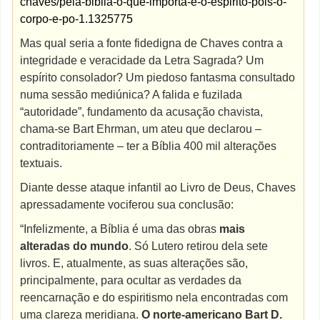
chaves/pela-biblia-o-que-importa-e-o-espirito-pois-o-
corpo-e-po-1.1325775
Mas qual seria a fonte fidedigna de Chaves contra a
integridade e veracidade da Letra Sagrada? Um
espírito consolador? Um piedoso fantasma consultado
numa sessão mediúnica? A falida e fuzilada
“autoridade”, fundamento da acusação chavista,
chama-se Bart Ehrman, um ateu que declarou –
contraditoriamente – ter a Bíblia 400 mil alterações
textuais.
Diante desse ataque infantil ao Livro de Deus, Chaves
apressadamente vociferou sua conclusão:
“Infelizmente, a Bíblia é uma das obras
mais
alteradas do mundo
. Só Lutero retirou dela sete
livros. E, atualmente, as suas alterações são,
principalmente, para ocultar as verdades da
reencarnação e do espiritismo nela encontradas com
uma clareza meridiana.
O norte-americano Bart D.