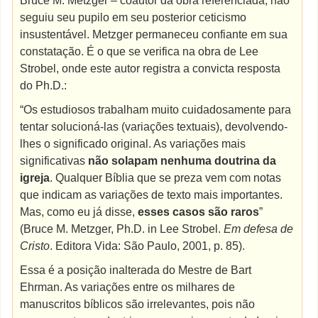
Bruce M. Metzger – coautor da obra referenciada, não
seguiu seu pupilo em seu posterior ceticismo
insustentável. Metzger permaneceu confiante em sua
constatação. É o que se verifica na obra de Lee
Strobel, onde este autor registra a convicta resposta
do Ph.D.:
“Os estudiosos trabalham muito cuidadosamente para
tentar solucioná-las (variações textuais), devolvendo-
lhes o significado original. As variações mais
significativas
não solapam nenhuma doutrina da
igreja
. Qualquer Bíblia que se preza vem com notas
que indicam as variações de texto mais importantes.
Mas, como eu já disse,
esses casos são raros
”
(Bruce M. Metzger, Ph.D. in Lee Strobel.
Em defesa de
Cristo
. Editora Vida: São Paulo, 2001, p. 85).
Essa é a posição inalterada do Mestre de Bart
Ehrman. As variações entre os milhares de
manuscritos bíblicos são irrelevantes, pois não