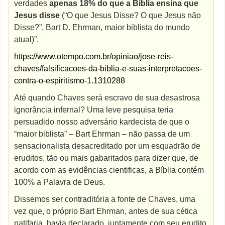
verdades
apenas 18% do que a Bíblia ensina que
Jesus disse
(“O que Jesus Disse? O que Jesus não
Disse?”, Bart D. Ehrman, maior biblista do mundo
atual)”.
https://www.otempo.com.br/opiniao/jose-reis-
chaves/falsificacoes-da-biblia-e-suas-interpretacoes-
contra-o-espiritismo-1.1310288
Até quando Chaves será escravo de sua desastrosa
ignorância infernal? Uma leve pesquisa teria
persuadido nosso adversário kardecista de que o
“maior biblista” – Bart Ehrman – não passa de um
sensacionalista desacreditado por um esquadrão de
eruditos, tão ou mais gabaritados para dizer que, de
acordo com as evidências cientificas, a Bíblia contém
100% a Palavra de Deus.
Dissemos ser contraditória a fonte de Chaves, uma
vez que, o próprio Bart Ehrman, antes de sua cética
patifaria, havia declarado, juntamente com seu erudito