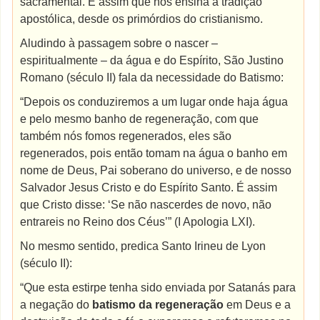
sacramental. É assim que nos ensina a tradição
apostólica, desde os primórdios do cristianismo.
Aludindo à passagem sobre o nascer –
espiritualmente – da água e do Espírito, São Justino
Romano (século II) fala da necessidade do Batismo:
“Depois os conduziremos a um lugar onde haja água
e pelo mesmo banho de regeneração, com que
também nós fomos regenerados, eles são
regenerados, pois então tomam na água o banho em
nome de Deus, Pai soberano do universo, e de nosso
Salvador Jesus Cristo e do Espírito Santo. É assim
que Cristo disse: ‘Se não nascerdes de novo, não
entrareis no Reino dos Céus’” (I Apologia LXI).
No mesmo sentido, predica Santo Irineu de Lyon
(século II):
“Que esta estirpe tenha sido enviada por Satanás para
a negação do
batismo da regeneração
em Deus e a