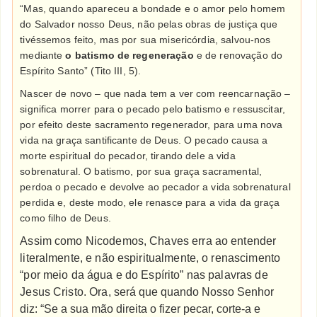
“Mas, quando apareceu a bondade e o amor pelo homem
do Salvador nosso Deus, não pelas obras de justiça que
tivéssemos feito, mas por sua misericórdia, salvou-nos
mediante
o batismo de regeneração
e de renovação do
Espírito Santo” (Tito III, 5).
Nascer de novo – que nada tem a ver com reencarnação –
significa morrer para o pecado pelo batismo e ressuscitar,
por efeito deste sacramento regenerador, para uma nova
vida na graça santificante de Deus. O pecado causa a
morte espiritual do pecador, tirando dele a vida
sobrenatural. O batismo, por sua graça sacramental,
perdoa o pecado e devolve ao pecador a vida sobrenatural
perdida e, deste modo, ele renasce para a vida da graça
como filho de Deus.
Assim como Nicodemos, Chaves erra ao entender
literalmente, e não espiritualmente, o renascimento
“por meio da água e do Espírito” nas palavras de
Jesus Cristo. Ora, s
erá que quando Nosso Senhor
diz: “Se a sua mão direita o fizer pecar, corte-a e