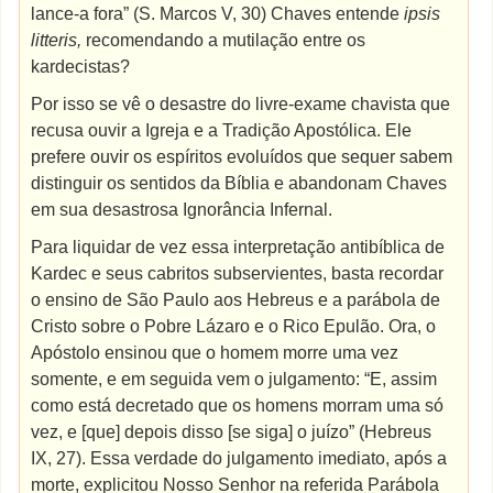
lance-a fora” (S. Marcos V, 30) Chaves entende
ipsis
litteris,
recomendando a mutilação entre os
kardecistas?
Por isso se vê o desastre do livre-exame chavista que
recusa ouvir a Igreja e a Tradição Apostólica. Ele
prefere ouvir os espíritos evoluídos que sequer sabem
distinguir os sentidos da Bíblia e abandonam Chaves
em sua desastrosa Ignorância Infernal.
Para liquidar de vez essa interpretação antibíblica de
Kardec e seus cabritos subservientes, basta recordar
o ensino de São Paulo aos Hebreus e a parábola de
Cristo sobre o Pobre Lázaro e o Rico Epulão. Ora, o
Apóstolo ensinou que o homem morre uma vez
somente, e em seguida vem o julgamento: “E, assim
como está decretado que os homens morram uma só
vez, e [que] depois disso [se siga] o juízo” (Hebreus
IX, 27). Essa verdade do julgamento imediato, após a
morte, explicitou Nosso Senhor na referida Parábola