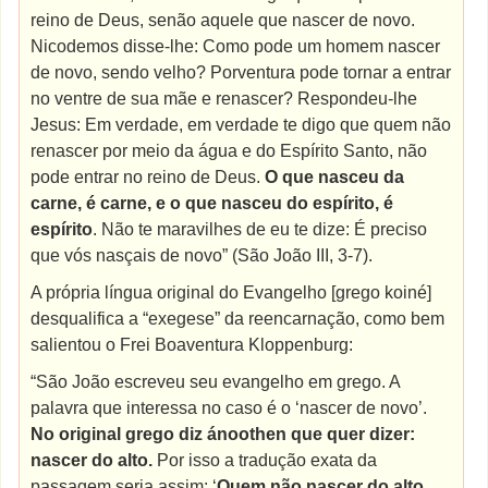
reino de Deus, senão aquele que nascer de novo.
Nicodemos disse-lhe: Como pode um homem nascer
de novo, sendo velho? Porventura pode tornar a entrar
no ventre de sua mãe e renascer? Respondeu-lhe
Jesus: Em verdade, em verdade te digo que quem não
renascer por meio da água e do Espírito Santo, não
pode entrar no reino de Deus.
O que nasceu da
carne, é carne, e o que nasceu do espírito, é
espírito
. Não te maravilhes de eu te dize: É preciso
que vós nasçais de novo” (São João III, 3-7).
A própria língua original do Evangelho [grego koiné]
desqualifica a “exegese” da reencarnação, como bem
salientou o Frei Boaventura Kloppenburg:
“São João escreveu seu evangelho em grego. A
palavra que interessa no caso é o ‘nascer de novo’.
No original grego diz ánoothen que quer dizer:
nascer do alto.
Por isso a tradução exata da
passagem seria assim: ‘
Quem não nascer do alto