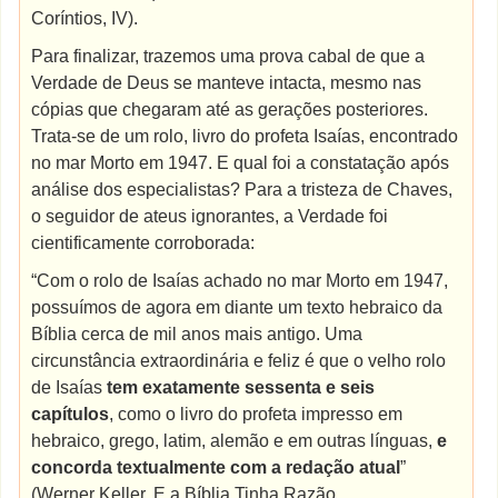
Coríntios, IV).
Para finalizar, trazemos uma prova cabal de que a
Verdade de Deus se manteve intacta, mesmo nas
cópias que chegaram até as gerações posteriores.
Trata-se de um rolo, livro do profeta Isaías, encontrado
no mar Morto em 1947. E qual foi a constatação após
análise dos especialistas? Para a tristeza de Chaves,
o seguidor de ateus ignorantes, a Verdade foi
cientificamente corroborada:
“Com o rolo de Isaías achado no mar Morto em 1947,
possuímos de agora em diante um texto hebraico da
Bíblia cerca de mil anos mais antigo. Uma
circunstância extraordinária e feliz é que o velho rolo
de Isaías
tem exatamente sessenta e seis
capítulos
, como o livro do profeta impresso em
hebraico, grego, latim, alemão e em outras línguas,
e
concorda textualmente com a redação atual
”
(Werner Keller. E a Bíblia Tinha Razão.