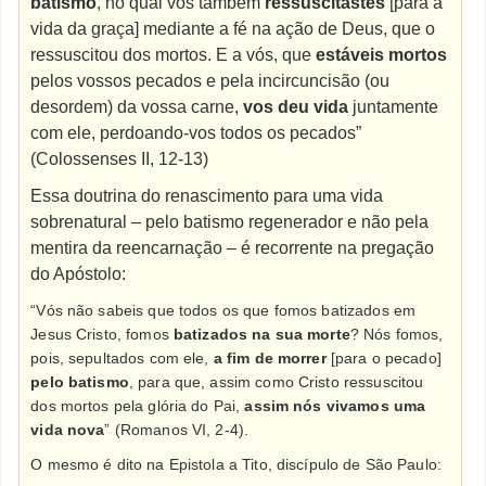
batismo
, no qual vós também
ressuscitastes
[para a
vida da graça] mediante a fé na ação de Deus, que o
ressuscitou dos mortos. E a vós, que
estáveis mortos
pelos vossos pecados e pela incircuncisão (ou
desordem) da vossa carne,
vos deu vida
juntamente
com ele, perdoando-vos todos os pecados”
(Colossenses II, 12-13)
Essa doutrina do renascimento para uma vida
sobrenatural – pelo batismo regenerador e não pela
mentira da reencarnação – é recorrente na pregação
do Apóstolo:
“Vós não sabeis que todos os que fomos batizados em
Jesus Cristo, fomos
batizados na sua morte
? Nós fomos,
pois, sepultados com ele,
a fim de morrer
[para o pecado]
pelo batismo
, para que, assim como Cristo ressuscitou
dos mortos pela glória do Pai,
assim nós vivamos uma
vida nova
” (Romanos VI, 2-4).
O mesmo é dito na Epistola a Tito, discípulo de São Paulo: