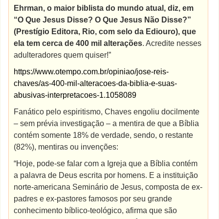
Ehrman, o maior biblista do mundo atual, diz, em
“O Que Jesus Disse? O Que Jesus Não Disse?”
(Prestígio Editora, Rio, com selo da Ediouro), que
ela tem cerca de 400 mil alterações
. Acredite nesses
adulteradores quem quiser!”
https://www.otempo.com.br/opiniao/jose-reis-
chaves/as-400-mil-alteracoes-da-biblia-e-suas-
abusivas-interpretacoes-1.1058089
Fanático pelo espiritismo, Chaves engoliu docilmente
– sem prévia investigação – a mentira de que a Bíblia
contém somente 18% de verdade, sendo, o restante
(82%), mentiras ou invenções:
“Hoje, pode-se falar com a Igreja que a Bíblia contém
a palavra de Deus escrita por homens. E a instituição
norte-americana Seminário de Jesus, composta de ex-
padres e ex-pastores famosos por seu grande
conhecimento bíblico-teológico, afirma que são