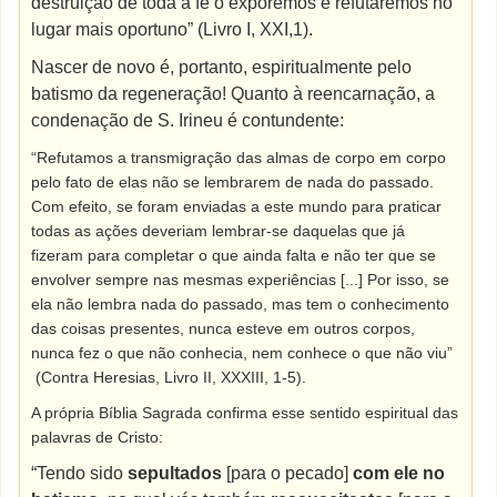
destruição de toda a fé o exporemos e refutaremos no
lugar mais oportuno” (Livro I, XXI,1).
Nascer de novo é, portanto, espiritualmente pelo
batismo da regeneração! Quanto à reencarnação, a
condenação de S. Irineu é contundente:
“Refutamos a transmigração das almas de corpo em corpo
pelo fato de elas não se lembrarem de nada do passado.
Com efeito, se foram enviadas a este mundo para praticar
todas as ações deveriam lembrar-se daquelas que já
fizeram para completar o que ainda falta e não ter que se
envolver sempre nas mesmas experiências [...] Por isso, se
ela não lembra nada do passado, mas tem o conhecimento
das coisas presentes, nunca esteve em outros corpos,
nunca fez o que não conhecia, nem conhece o que não viu”
(Contra Heresias, Livro II, XXXIII, 1-5).
A própria Bíblia Sagrada confirma esse sentido espiritual das
palavras de Cristo:
“Tendo sido
sepultados
[para o pecado]
com ele no