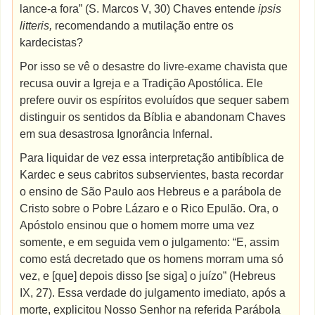
lance-a fora” (S. Marcos V, 30) Chaves entende
ipsis
litteris,
recomendando a mutilação entre os
kardecistas?
Por isso se vê o desastre do livre-exame chavista que
recusa ouvir a Igreja e a Tradição Apostólica. Ele
prefere ouvir os espíritos evoluídos que sequer sabem
distinguir os sentidos da Bíblia e abandonam Chaves
em sua desastrosa Ignorância Infernal.
Para liquidar de vez essa interpretação antibíblica de
Kardec e seus cabritos subservientes, basta recordar
o ensino de São Paulo aos Hebreus e a parábola de
Cristo sobre o Pobre Lázaro e o Rico Epulão. Ora, o
Apóstolo ensinou que o homem morre uma vez
somente, e em seguida vem o julgamento: “E, assim
como está decretado que os homens morram uma só
vez, e [que] depois disso [se siga] o juízo” (Hebreus
IX, 27). Essa verdade do julgamento imediato, após a
morte, explicitou Nosso Senhor na referida Parábola