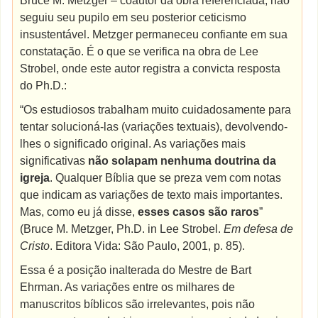
Bruce M. Metzger – coautor da obra referenciada, não
seguiu seu pupilo em seu posterior ceticismo
insustentável. Metzger permaneceu confiante em sua
constatação. É o que se verifica na obra de Lee
Strobel, onde este autor registra a convicta resposta
do Ph.D.:
“Os estudiosos trabalham muito cuidadosamente para
tentar solucioná-las (variações textuais), devolvendo-
lhes o significado original. As variações mais
significativas
não solapam nenhuma doutrina da
igreja
. Qualquer Bíblia que se preza vem com notas
que indicam as variações de texto mais importantes.
Mas, como eu já disse,
esses casos são raros
”
(Bruce M. Metzger, Ph.D. in Lee Strobel.
Em defesa de
Cristo
. Editora Vida: São Paulo, 2001, p. 85).
Essa é a posição inalterada do Mestre de Bart
Ehrman. As variações entre os milhares de
manuscritos bíblicos são irrelevantes, pois não