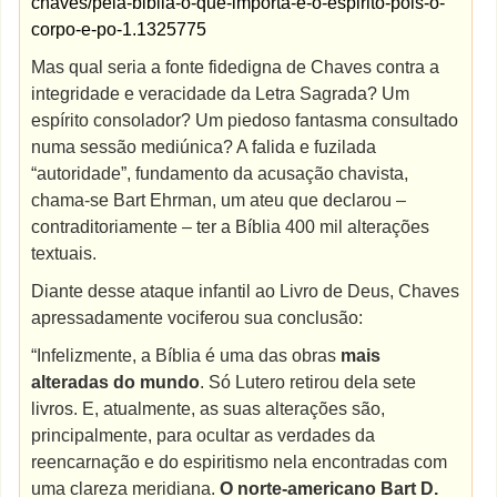
chaves/pela-biblia-o-que-importa-e-o-espirito-pois-o-
corpo-e-po-1.1325775
Mas qual seria a fonte fidedigna de Chaves contra a
integridade e veracidade da Letra Sagrada? Um
espírito consolador? Um piedoso fantasma consultado
numa sessão mediúnica? A falida e fuzilada
“autoridade”, fundamento da acusação chavista,
chama-se Bart Ehrman, um ateu que declarou –
contraditoriamente – ter a Bíblia 400 mil alterações
textuais.
Diante desse ataque infantil ao Livro de Deus, Chaves
apressadamente vociferou sua conclusão:
“Infelizmente, a Bíblia é uma das obras
mais
alteradas do mundo
. Só Lutero retirou dela sete
livros. E, atualmente, as suas alterações são,
principalmente, para ocultar as verdades da
reencarnação e do espiritismo nela encontradas com
uma clareza meridiana.
O norte-americano Bart D.