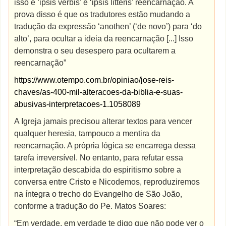
isso é ‘ipsis verbis’ e ‘ipsis litteris’ reencarnação. A
prova disso é que os tradutores estão mudando a
tradução da expressão ‘anothen’ (‘de novo’) para ‘do
alto’, para ocultar a ideia da reencarnação [...] Isso
demonstra o seu desespero para ocultarem a
reencarnação”
https://www.otempo.com.br/opiniao/jose-reis-
chaves/as-400-mil-alteracoes-da-biblia-e-suas-
abusivas-interpretacoes-1.1058089
A Igreja jamais precisou alterar textos para vencer
qualquer heresia, tampouco a mentira da
reencarnação. A própria lógica se encarrega dessa
tarefa irreversível. No entanto, para refutar essa
interpretação descabida do espiritismo sobre a
conversa entre Cristo e Nicodemos, reproduziremos
na íntegra o trecho do Evangelho de São João,
conforme a tradução do Pe. Matos Soares:
“Em verdade, em verdade te digo que não pode ver o