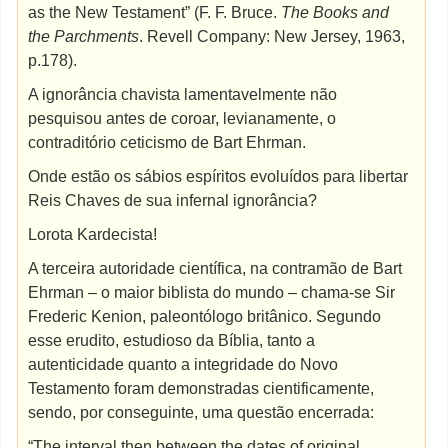
as the New Testament” (F. F. Bruce.
The Books and
the Parchments
. Revell Company: New Jersey, 1963,
p.178).
A ignorância chavista lamentavelmente não
pesquisou antes de coroar, levianamente, o
contraditório ceticismo de Bart Ehrman.
Onde estão os sábios espíritos evoluídos para libertar
Reis Chaves de sua infernal ignorância?
Lorota Kardecista!
A terceira autoridade científica, na contramão de Bart
Ehrman – o maior biblista do mundo – chama-se Sir
Frederic Kenion, paleontólogo britânico. Segundo
esse erudito, estudioso da Bíblia, tanto a
autenticidade quanto a integridade do Novo
Testamento foram demonstradas cientificamente,
sendo, por conseguinte, uma questão encerrada:
“The interval then between the dates of original