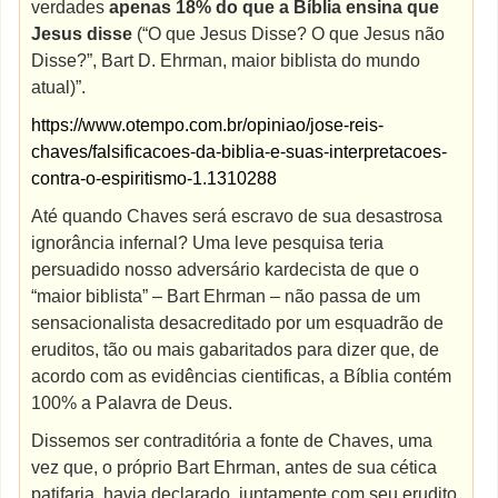
verdades
apenas 18% do que a Bíblia ensina que
Jesus disse
(“O que Jesus Disse? O que Jesus não
Disse?”, Bart D. Ehrman, maior biblista do mundo
atual)”.
https://www.otempo.com.br/opiniao/jose-reis-
chaves/falsificacoes-da-biblia-e-suas-interpretacoes-
contra-o-espiritismo-1.1310288
Até quando Chaves será escravo de sua desastrosa
ignorância infernal? Uma leve pesquisa teria
persuadido nosso adversário kardecista de que o
“maior biblista” – Bart Ehrman – não passa de um
sensacionalista desacreditado por um esquadrão de
eruditos, tão ou mais gabaritados para dizer que, de
acordo com as evidências cientificas, a Bíblia contém
100% a Palavra de Deus.
Dissemos ser contraditória a fonte de Chaves, uma
vez que, o próprio Bart Ehrman, antes de sua cética
patifaria, havia declarado, juntamente com seu erudito