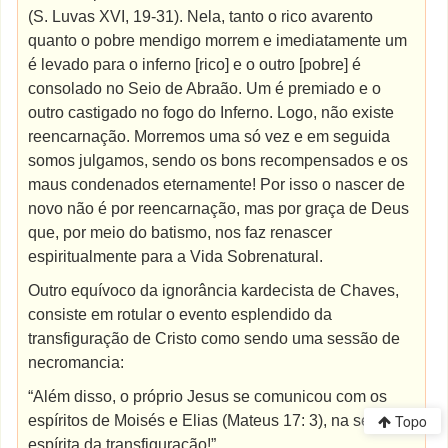
(S. Luvas XVI, 19-31). Nela, tanto o rico avarento
quanto o pobre mendigo morrem e imediatamente um
é levado para o inferno [rico] e o outro [pobre] é
consolado no Seio de Abraão. Um é premiado e o
outro castigado no fogo do Inferno. Logo, não existe
reencarnação. Morremos uma só vez e em seguida
somos julgamos, sendo os bons recompensados e os
maus condenados eternamente! Por isso o nascer de
novo não é por reencarnação, mas por graça de Deus
que, por meio do batismo, nos faz renascer
espiritualmente para a Vida Sobrenatural.
Outro equívoco da ignorância kardecista de Chaves,
consiste em rotular o evento esplendido da
transfiguração de Cristo como sendo uma sessão de
necromancia:
“Além disso, o próprio Jesus se comunicou com os
Topo
espíritos de Moisés e Elias (Mateus 17: 3), na sessão
espírita da transfiguração!”