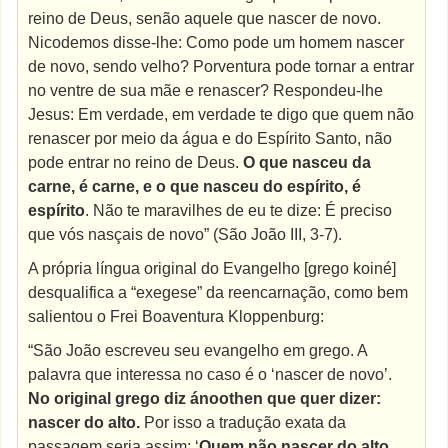
reino de Deus, senão aquele que nascer de novo.
Nicodemos disse-lhe: Como pode um homem nascer
de novo, sendo velho? Porventura pode tornar a entrar
no ventre de sua mãe e renascer? Respondeu-lhe
Jesus: Em verdade, em verdade te digo que quem não
renascer por meio da água e do Espírito Santo, não
pode entrar no reino de Deus.
O que nasceu da
carne, é carne, e o que nasceu do espírito, é
espírito
. Não te maravilhes de eu te dize: É preciso
que vós nasçais de novo” (São João III, 3-7).
A própria língua original do Evangelho [grego koiné]
desqualifica a “exegese” da reencarnação, como bem
salientou o Frei Boaventura Kloppenburg:
“São João escreveu seu evangelho em grego. A
palavra que interessa no caso é o ‘nascer de novo’.
No original grego diz ánoothen que quer dizer:
nascer do alto.
Por isso a tradução exata da
passagem seria assim: ‘
Quem não nascer do alto