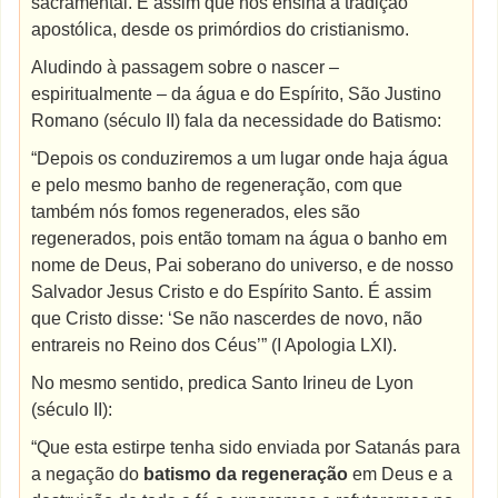
sacramental. É assim que nos ensina a tradição
apostólica, desde os primórdios do cristianismo.
Aludindo à passagem sobre o nascer –
espiritualmente – da água e do Espírito, São Justino
Romano (século II) fala da necessidade do Batismo:
“Depois os conduziremos a um lugar onde haja água
e pelo mesmo banho de regeneração, com que
também nós fomos regenerados, eles são
regenerados, pois então tomam na água o banho em
nome de Deus, Pai soberano do universo, e de nosso
Salvador Jesus Cristo e do Espírito Santo. É assim
que Cristo disse: ‘Se não nascerdes de novo, não
entrareis no Reino dos Céus’” (I Apologia LXI).
No mesmo sentido, predica Santo Irineu de Lyon
(século II):
“Que esta estirpe tenha sido enviada por Satanás para
a negação do
batismo da regeneração
em Deus e a