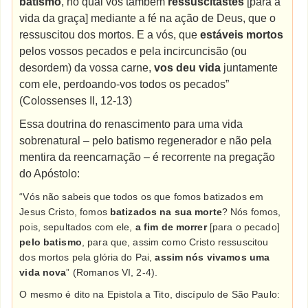
batismo
, no qual vós também
ressuscitastes
[para a
vida da graça] mediante a fé na ação de Deus, que o
ressuscitou dos mortos. E a vós, que
estáveis mortos
pelos vossos pecados e pela incircuncisão (ou
desordem) da vossa carne,
vos deu vida
juntamente
com ele, perdoando-vos todos os pecados”
(Colossenses II, 12-13)
Essa doutrina do renascimento para uma vida
sobrenatural – pelo batismo regenerador e não pela
mentira da reencarnação – é recorrente na pregação
do Apóstolo:
“Vós não sabeis que todos os que fomos batizados em
Jesus Cristo, fomos
batizados na sua morte
? Nós fomos,
pois, sepultados com ele,
a fim de morrer
[para o pecado]
pelo batismo
, para que, assim como Cristo ressuscitou
dos mortos pela glória do Pai,
assim nós vivamos uma
vida nova
” (Romanos VI, 2-4).
O mesmo é dito na Epistola a Tito, discípulo de São Paulo: