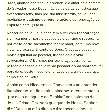
“Mas, quando apareceu a bondade e o amor pelo homem
do Salvador nosso Deus, não pelas obras de justiça que
tivéssemos feito, mas por sua misericórdia, salvou-nos
mediante
o batismo de regeneração
e de renovação do
Espírito Santo” (Tito III, 5).
Nascer de novo – que nada tem a ver com reencarnação –
significa morrer para o pecado pelo batismo e ressuscitar,
por efeito deste sacramento regenerador, para uma nova
vida na graça santificante de Deus. O pecado causa a
morte espiritual do pecador, tirando dele a vida
sobrenatural. O batismo, por sua graça sacramental,
perdoa o pecado e devolve ao pecador a vida sobrenatural
perdida e, deste modo, ele renasce para a vida da graça
como filho de Deus.
Assim como Nicodemos, Chaves erra ao entender
literalmente, e não espiritualmente, o renascimento
“por meio da água e do Espírito” nas palavras de
Jesus Cristo. Ora, s
erá que quando Nosso Senhor
diz: “Se a sua mão direita o fizer pecar, corte-a e