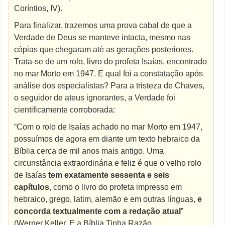
Coríntios, IV).
Para finalizar, trazemos uma prova cabal de que a
Verdade de Deus se manteve intacta, mesmo nas
cópias que chegaram até as gerações posteriores.
Trata-se de um rolo, livro do profeta Isaías, encontrado
no mar Morto em 1947. E qual foi a constatação após
análise dos especialistas? Para a tristeza de Chaves,
o seguidor de ateus ignorantes, a Verdade foi
cientificamente corroborada:
“Com o rolo de Isaías achado no mar Morto em 1947,
possuímos de agora em diante um texto hebraico da
Bíblia cerca de mil anos mais antigo. Uma
circunstância extraordinária e feliz é que o velho rolo
de Isaías
tem exatamente sessenta e seis
capítulos
, como o livro do profeta impresso em
hebraico, grego, latim, alemão e em outras línguas,
e
concorda textualmente com a redação atual
”
(Werner Keller. E a Bíblia Tinha Razão.