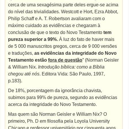
cerca de uma sexagésima parte deles ergue-se acima
do nível das trivialidades. Westcott e Hort, Ezra Abbot,
Philip Schaff e A. T. Robertson avaliaram com o
máximo cuidado as evidências e chegaram à
conclusão de que o texto do Novo Testamento
tem
pureza superior a 99%.
À luz do fato de haver mais
de 5 000 manuscritos gregos, cerca de 9 000 versões
e traduções,
as evidências da integridade do Novo
Testamento estão
fora de questão
” (Norman Geisler
& William Nix.
Introdução bíblica: como a Bíblia
chegou até nós
. Editora Vida: São Paulo, 1997,
p.183).
De 18%, porcentagem da ignorância chavista,
subimos para 99% de pureza, segundo as evidências
acerca da integridade do Novo Testamento.
Mas quem são Norman Geisler e William Nix? O
primeiro, Ph. D em filosofia pela Loyola University
Chicago e professor universitário por cinquenta anos.