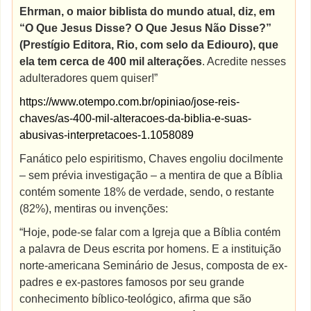
Ehrman, o maior biblista do mundo atual, diz, em
“O Que Jesus Disse? O Que Jesus Não Disse?”
(Prestígio Editora, Rio, com selo da Ediouro), que
ela tem cerca de 400 mil alterações
. Acredite nesses
adulteradores quem quiser!”
https://www.otempo.com.br/opiniao/jose-reis-
chaves/as-400-mil-alteracoes-da-biblia-e-suas-
abusivas-interpretacoes-1.1058089
Fanático pelo espiritismo, Chaves engoliu docilmente
– sem prévia investigação – a mentira de que a Bíblia
contém somente 18% de verdade, sendo, o restante
(82%), mentiras ou invenções:
“Hoje, pode-se falar com a Igreja que a Bíblia contém
a palavra de Deus escrita por homens. E a instituição
norte-americana Seminário de Jesus, composta de ex-
padres e ex-pastores famosos por seu grande
conhecimento bíblico-teológico, afirma que são