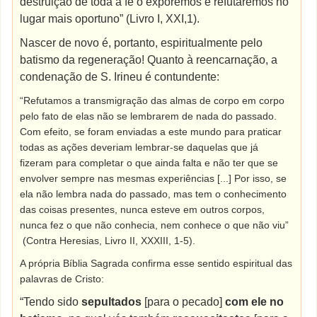
destruição de toda a fé o exporemos e refutaremos no
lugar mais oportuno” (Livro I, XXI,1).
Nascer de novo é, portanto, espiritualmente pelo
batismo da regeneração! Quanto à reencarnação, a
condenação de S. Irineu é contundente:
“Refutamos a transmigração das almas de corpo em corpo
pelo fato de elas não se lembrarem de nada do passado.
Com efeito, se foram enviadas a este mundo para praticar
todas as ações deveriam lembrar-se daquelas que já
fizeram para completar o que ainda falta e não ter que se
envolver sempre nas mesmas experiências [...] Por isso, se
ela não lembra nada do passado, mas tem o conhecimento
das coisas presentes, nunca esteve em outros corpos,
nunca fez o que não conhecia, nem conhece o que não viu”
(Contra Heresias, Livro II, XXXIII, 1-5).
A própria Bíblia Sagrada confirma esse sentido espiritual das
palavras de Cristo:
“Tendo sido
sepultados
[para o pecado]
com ele no