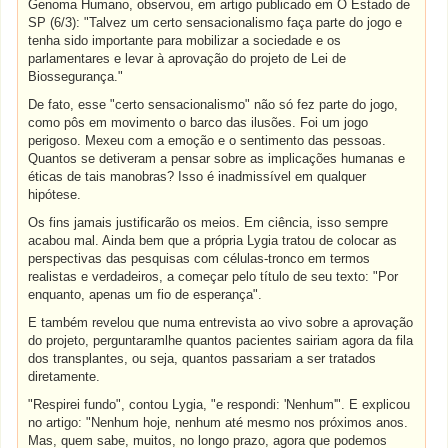
Genoma Humano, observou, em artigo publicado em O Estado de
SP (6/3): "Talvez um certo sensacionalismo faça parte do jogo e
tenha sido importante para mobilizar a sociedade e os
parlamentares e levar à aprovação do projeto de Lei de
Biossegurança."
De fato, esse "certo sensacionalismo" não só fez parte do jogo,
como pôs em movimento o barco das ilusões. Foi um jogo
perigoso. Mexeu com a emoção e o sentimento das pessoas.
Quantos se detiveram a pensar sobre as implicações humanas e
éticas de tais manobras? Isso é inadmissível em qualquer
hipótese.
Os fins jamais justificarão os meios. Em ciência, isso sempre
acabou mal. Ainda bem que a própria Lygia tratou de colocar as
perspectivas das pesquisas com células-tronco em termos
realistas e verdadeiros, a começar pelo título de seu texto: "Por
enquanto, apenas um fio de esperança".
E também revelou que numa entrevista ao vivo sobre a aprovação
do projeto, perguntaramlhe quantos pacientes sairiam agora da fila
dos transplantes, ou seja, quantos passariam a ser tratados
diretamente.
"Respirei fundo", contou Lygia, "e respondi: 'Nenhum'". E explicou
no artigo: "Nenhum hoje, nenhum até mesmo nos próximos anos.
Mas, quem sabe, muitos, no longo prazo, agora que podemos