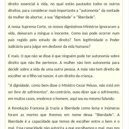
direito essencial à vida, no qual estão pautados todos os outros
direitos, para considerar mais importante a “autonomia” da vontade
da mulher de abortar, a sua “dignidade” e “liberdade”.
A nossa Suprema Corte, os nossos digníssimos Ministros ignoraram a
vida, deixaram a míngua o inocente. Como isso pode ocorrer num
país regido pelo estado de direito? Tem legitimidade o Poder
Judiciário para julgar em desfavor da vida humana?
E mais. O que não se disse é que ninguém pode ter autonomia sobre
direito que não lhe pertence. A mulher não tem autonomia para
decidir sobre a vida de uma outra pessoa. A mãe não tem direito de
escolher se o filho vai nascer, é um direito da criança.
“
A dignidade,
como bem disse o Ministro Cezar Peluso,
não está em
ser livre de sofrimentos”.
Ao contrário, ouso dizer que o sofrimento,
em muitos casos, enobrece o homem. aqui sou eu mesmo falando.
A Revolução Francesa já trazia a liberdade como lema e inúmeras
foram as mortes que tivemos em nome dessa “liberdade”. A
liberdade é a capacidade que temos de escolher entre o bem e o
mal. Essa capacidade não autoriza a que escolhamos o mal, mas nos