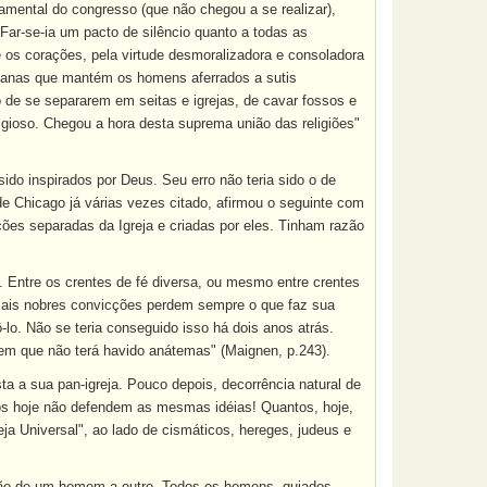
amental do congresso (que não chegou a se realizar),
 Far-se-ia um pacto de silêncio quanto a todas as
 os corações, pela virtude desmoralizadora e consoladora
hicanas que mantém os homens aferrados a sutis
de se separarem em seitas e igrejas, de cavar fossos e
ligioso. Chegou a hora desta suprema união das religiões"
ido inspirados por Deus. Seu erro não teria sido o de
 Chicago já várias vezes citado, afirmou o seguinte com
ões separadas da Igreja e criadas por eles. Tinham razão
. Entre os crentes de fé diversa, ou mesmo entre crentes
s mais nobres convicções perdem sempre o que faz sua
-lo. Não se teria conseguido isso há dois anos atrás.
o em que não terá havido anátemas" (Maignen, p.243).
a a sua pan-igreja. Pouco depois, decorrência natural de
tos hoje não defendem as mesmas idéias! Quantos, hoje,
ja Universal", ao lado de cismáticos, hereges, judeus e
ção de um homem a outro. Todos os homens, guiados