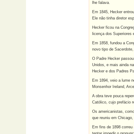
lhe falava.
Em 1845, Hecker entrou
Ele não tinha diretor esp
Hecker ficou na Congreg
licença dos Superiores 
Em 1858, fundou a Congr
novo tipo de Sacerdote
O Padre Hecker passou 
Unidos, e mais ainda n
Hecker e dos Padres Pau
Em 1894, veio a lume no
Monsenhor Ireland, Arce
A obra teve pouca reper
Católico, cujo prefácio
Os americanistas, como
que reuniu em Chicago, 
Em fins de 1898 correu 
tentar impedir o pronun