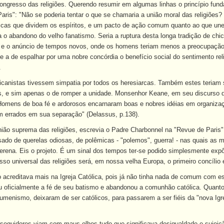
ongresso das religiões. Querendo resumir em algumas linhas o princípio fund
aris": "Não se poderia tentar o que se chamaria a união moral das religiões?
icas que dividem os espíritos, e um pacto de ação comum quanto ao que une
a o abandono do velho fanatismo. Seria a ruptura desta longa tradição de c
, e o anúncio de tempos novos, onde os homens teriam menos a preocupação 
que a de espalhar por uma nobre concórdia o benefício social do sentimento re
.
icanistas tivessem simpatia por todos os heresiarcas. Também estes teriam s
, e sim apenas o de romper a unidade. Monsenhor Keane, em seu discurso de
Homens de boa fé e ardorosos encarnaram boas e nobres idéias em organizaç
m errados em sua separação" (Delassus, p.138).
ião suprema das religiões, escrevia o Padre Charbonnel na "Revue de Paris"
nsado de querelas odiosas, de polêmicas - "polemos", guerra! - nas quais a
serena. Eis o projeto. É um sinal dos tempos ter-se podido simplesmente expô
sso universal das religiões será, em nossa velha Europa, o primeiro concíli
acreditava mais na Igreja Católica, pois já não tinha nada de comum com est
ou oficialmente a fé de seu batismo e abandonou a comunhão católica. Quan
umenismo, deixaram de ser católicos, para passarem a ser fiéis da "nova Igre
seguidores viam com maus olhos tudo que significava desigualdade e sujei