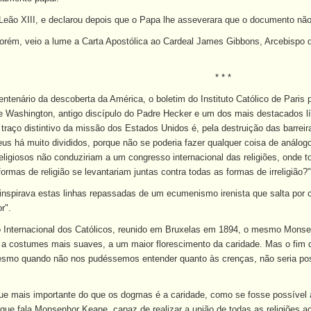
Leão XIII, e declarou depois que o Papa lhe asseverara que o documento não 
orém, veio a lume a Carta Apostólica ao Cardeal James Gibbons, Arcebispo d
* * *
entenário da descoberta da América, o boletim do Instituto Católico de Paris
e Washington, antigo discípulo do Padre Hecker e um dos mais destacados líd
traço distintivo da missão dos Estados Unidos é, pela destruição das barreir
eus há muito divididos, porque não se poderia fazer qualquer coisa de análogo
ligiosos não conduziriam a um congresso internacional das religiões, onde t
rmas de religião se levantariam juntas contra todas as formas de irreligião?"
 inspirava estas linhas repassadas de um ecumenismo irenista que salta por 
r".
o Internacional dos Católicos, reunido em Bruxelas em 1894, o mesmo Monsen
a costumes mais suaves, a um maior florescimento da caridade. Mas o fim d
 Mesmo quando não nos pudéssemos entender quanto às crenças, não seria pos
que mais importante do que os dogmas é a caridade, como se fosse possível 
que fala Monsenhor Keane, capaz de realizar a união de todas as religiões 