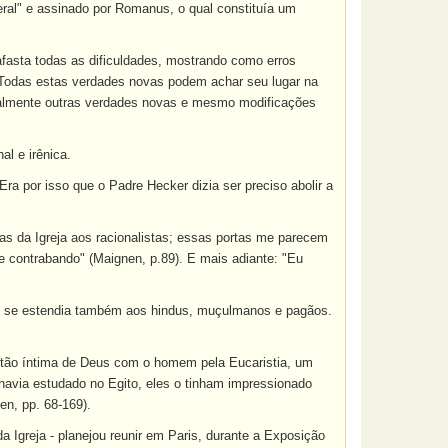
eral" e assinado por Romanus, o qual constituía um
 afasta todas as dificuldades, mostrando como erros
. Todas estas verdades novas podem achar seu lugar na
adualmente outras verdades novas e mesmo modificações
al e irênica.
a por isso que o Padre Hecker dizia ser preciso abolir a
rtas da Igreja aos racionalistas; essas portas me parecem
de contrabando" (Maignen, p.89). E mais adiante: "Eu
le se estendia também aos hindus, muçulmanos e pagãos.
o tão íntima de Deus com o homem pela Eucaristia, um
 havia estudado no Egito, eles o tinham impressionado
en, pp. 68-169).
 Igreja - planejou reunir em Paris, durante a Exposição