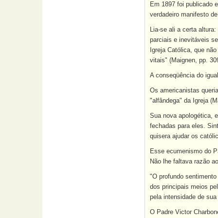
Em 1897 foi publicado e
verdadeiro manifesto d
Lia-se ali a certa altur
parciais e inevitáveis 
Igreja Católica, que nã
vitais" (Maignen, pp. 30
A conseqüência do igual
Os americanistas queria
"alfândega" da Igreja (M
Sua nova apologética, e
fechadas para eles. Sin
quisera ajudar os catól
Esse ecumenismo do Pad
Não lhe faltava razão a
"O profundo sentimento 
dos principais meios pe
pela intensidade de sua
O Padre Victor Charbone