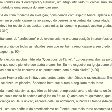
m Londres na "Contemporary Review", um artigo intitulado "O catolicismo lib
e partido e uma súmula do americanismo.
a: "A doutrina moderna da evolução, considerada com espírito teísta, aplana e
serviram providencialmente ao avanço do bem-estar espiritual da humanidade
o deve ter receio de as aceitar e assimilar, tal como no passado aceitou gr
9-310).
itarismo, do "profetismo" e do evolucionismo era uma posição interconfession
m a união de todas as religiões sem que nenhuma renunciasse a seu credo. Er
aignen, p. 90).
le a expôs na obra intitulada "Questions de l’âme": "Eu desejaria abrir as po
to que sou o pioneiro que abrirá o caminho. Eu me esgueirei na Igreja como 
icos com a mão esquerda e os protestantes com a mão direita" (p.90).
re Hecker não se limitava aos protestantes, cismáticos e racionalistas. E
o se dizer um pioneiro. Sabemos bem que outros o seguiram mais tarde.
da imanência divina, que têm os hindus, o impressionava, e ele via na uniã
los quais nossa fé poderia atingi-los no futuro. Quanto aos muçulmanos, que
 crença no Deus único", escreve dele um admirador, o Padre Dufresne (Maign
l - um dos corifeus do americanismo na França, que mais tarde apostataria da