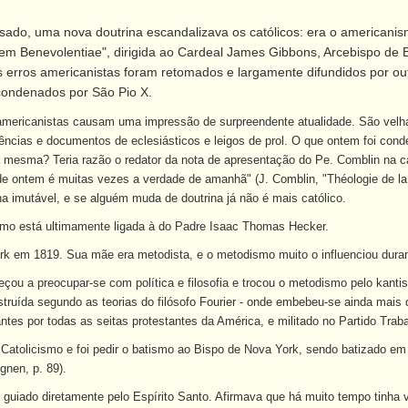
sado, uma nova doutrina escandalizava os católicos: era o americanis
tem Benevolentiae", dirigida ao Cardeal James Gibbons, Arcebispo de 
 erros americanistas foram retomados e largamente difundidos por out
ondenados por São Pio X.
s americanistas causam uma impressão de surpreendente atualidade. São vel
cias e documentos de eclesiásticos e leigos de prol. O que ontem foi cond
mesma? Teria razão o redator da nota de apresentação do Pe. Comblin na ca
de ontem é muitas vezes a verdade de amanhã" (J. Comblin, "Théologie de la 
na imutável, e se alguém muda de doutrina já não é mais católico.
ismo está ultimamente ligada à do Padre Isaac Thomas Hecker.
k em 1819. Sua mãe era metodista, e o metodismo muito o influenciou duran
ou a preocupar-se com política e filosofia e trocou o metodismo pelo kantis
ruída segundo as teorias do filósofo Fourier - onde embebeu-se ainda mais da
tes por todas as seitas protestantes da América, e militado no Partido Trab
Catolicismo e foi pedir o batismo ao Bispo de Nova York, sendo batizado em
ignen, p. 89).
 guiado diretamente pelo Espírito Santo. Afirmava que há muito tempo tinha 