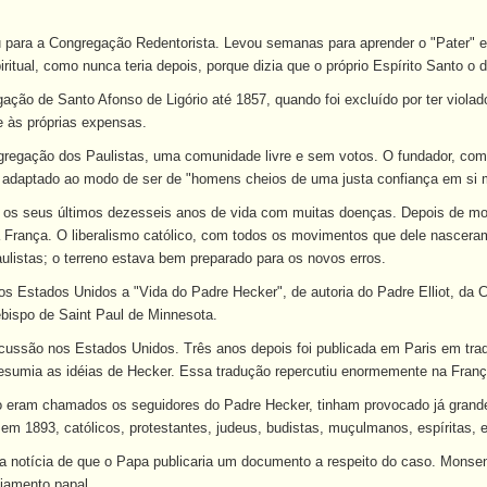
 para a Congregação Redentorista. Levou semanas para aprender o "Pater" em
iritual, como nunca teria depois, porque dizia que o próprio Espírito Santo o di
ação de Santo Afonso de Ligório até 1857, quando foi excluído por ter viola
e às próprias expensas.
egação dos Paulistas, uma comunidade livre e sem votos. O fundador, com ef
, adaptado ao modo de ser de "homens cheios de uma justa confiança em si 
os seus últimos dezesseis anos de vida com muitas doenças. Depois de mort
a França. O liberalismo católico, com todos os movimentos que dele nascer
listas; o terreno estava bem preparado para os novos erros.
s Estados Unidos a "Vida do Padre Hecker", de autoria do Padre Elliot, da
bispo de Saint Paul de Minnesota.
cussão nos Estados Unidos. Três anos depois foi publicada em Paris em trad
 resumia as idéias de Hecker. Essa tradução repercutiu enormemente na Fran
 eram chamados os seguidores do Padre Hecker, tinham provocado já grande
em 1893, católicos, protestantes, judeus, budistas, muçulmanos, espíritas, e
a notícia de que o Papa publicaria um documento a respeito do caso. Monsenh
ciamento papal.