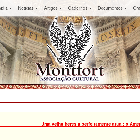
idia
Noticias
Artigos
Cadernos
Documentos
Or
Uma velha heresia perfeitamente atual: o Ame