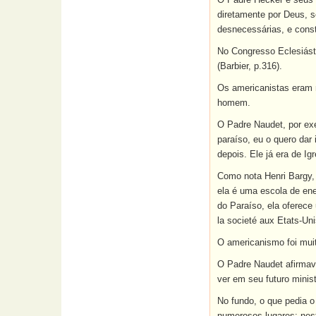
diretamente por Deus, s
desnecessárias, e const
No Congresso Eclesiást
(Barbier, p.316).
Os americanistas eram n
homem.
O Padre Naudet, por exe
paraíso, eu o quero da
depois. Ele já era de Igr
Como nota Henri Bargy, 
ela é uma escola de ene
do Paraíso, ela oferece
la societé aux Etats-Uni
O americanismo foi mui
O Padre Naudet afirmav
ver em seu futuro minis
No fundo, o que pedia o
numerosos lugares: nest