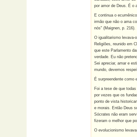
por amor de Deus. É o 
E continua o ecumênico 
irmão que não o ama co
nós" (Maignen, p. 216).
O igualitarismo levava-
Religiões, reunido em 
que este Parlamento das
verdade. Eu não pretend
Sei apreciar, amar e es
mundo, devemos respeita
É surpreendente como e
Foi a tese de que todas
por vezes que os fundad
ponto de vista historic
e morais. Então Deus s
Sócrates não eram serv
fizeram o melhor que p
O evolucionismo levava 