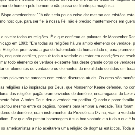
amor do homem pelo homem e não passa de filantropia maçônica.
Bispo americanista: "Já não seria pouca coisa dar mesmo aos cristãos esta 
mo nós; que, para ser fiel à nossa Fé, não é preciso mantermo-nos em gue
o a nivelar todas as religiões. É o que confirma as palavras de Monsenhor 
Chicago em 1893: "Em todas as religiões há um amplo elemento de verdade, 
 Religiões promoverá a grande fraternidade da humanidade e, para promover 
o, enquanto católico, possuir toda a verdade ou estar em condições de reso
timar todo elemento de verdade existente fora deste grande corpo de verdades.
r os elementos de verdade e os elementos de moralidade contidos em todas as
stas palavras se parecem com certos discursos atuais. Os erros são monóto
 as religiões são inspiradas por Deus, que Monsenhor Keane defendeu no con
ores das religiões pagãs eram enviados do demônio, encarregados de fazer 
amente falso. A todos Deus deu a verdade em partilha. Quando a pobre família
uscitou mesmo entre os pagãos, homens para lembrar a verdade. Tais foram o
idores do demônio; eram instrumentos da Providência Divina, viam a verdad
odiam. Por que não prestar homenagem à sua boa vontade e a tudo o que é bo
os americanistas a não aceitarem uma religião de dogmas estáticos. Toda a c