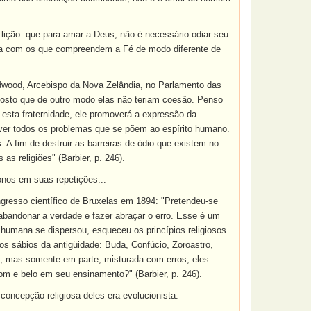
lição: que para amar a Deus, não é necessário odiar seu
rra com os que compreendem a Fé de modo diferente de
Redwood, Arcebispo da Nova Zelândia, no Parlamento das
posto que de outro modo elas não teriam coesão. Penso
esta fraternidade, ele promoverá a expressão da
lver todos os problemas que se põem ao espírito humano.
 A fim de destruir as barreiras de ódio que existem no
 religiões" (Barbier, p. 246).
nos em suas repetições...
gresso científico de Bruxelas em 1894: "Pretendeu-se
abandonar a verdade e fazer abraçar o erro. Esse é um
 humana se dispersou, esqueceu os princípios religiosos
s sábios da antigüidade: Buda, Confúcio, Zoroastro,
e, mas somente em parte, misturada com erros; eles
m e belo em seu ensinamento?" (Barbier, p. 246).
oncepção religiosa deles era evolucionista.