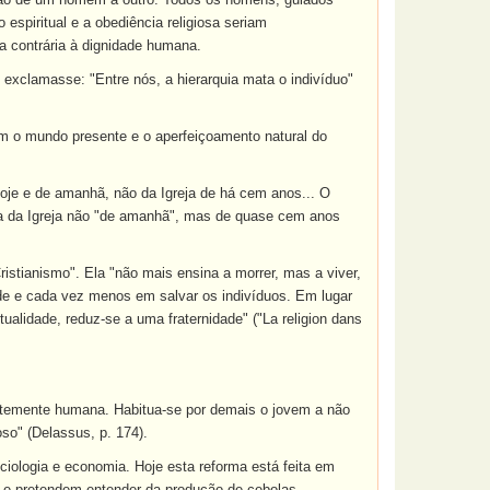
espiritual e a obediência religiosa seriam
a contrária à dignidade humana.
xclamasse: "Entre nós, a hierarquia mata o indivíduo"
sim o mundo presente e o aperfeiçoamento natural do
oje e de amanhã, não da Igreja de há cem anos... O
ra da Igreja não "de amanhã", mas de quase cem anos
istianismo". Ela "não mais ensina a morrer, mas a viver,
dade e cada vez menos em salvar os indivíduos. Em lugar
alidade, reduz-se a uma fraternidade" ("La religion dans
entemente humana. Habitua-se por demais o jovem a não
so" (Delassus, p. 174).
iologia e economia. Hoje esta reforma está feita em
, e pretendem entender da produção de cebolas...