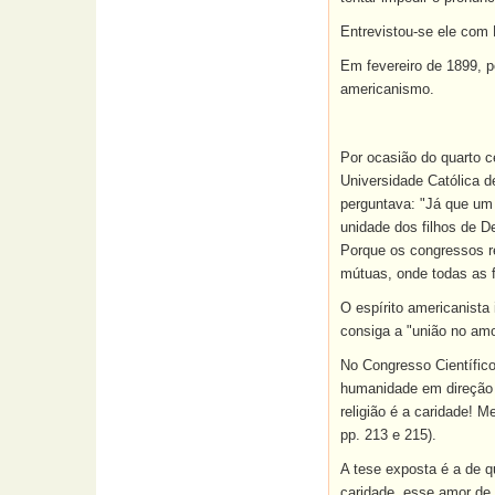
Entrevistou-se ele com 
Em fevereiro de 1899, p
americanismo.
Por ocasião do quarto c
Universidade Católica d
perguntava: "Já que um 
unidade dos filhos de D
Porque os congressos re
mútuas, onde todas as fo
O espírito americanista
consiga a "união no amo
No Congresso Científic
humanidade em direção 
religião é a caridade!
pp. 213 e 215).
A tese exposta é a de 
caridade, esse amor de 