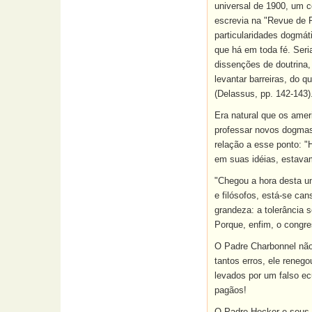
universal de 1900, um c
escrevia na "Revue de P
particularidades dogmát
que há em toda fé. Seri
dissenções de doutrina
levantar barreiras, do 
(Delassus, pp. 142-143)
Era natural que os amer
professar novos dogmas
relação a esse ponto: "
em suas idéias, estava
"Chegou a hora desta un
e filósofos, está-se ca
grandeza: a tolerância 
Porque, enfim, o congre
O Padre Charbonnel não 
tantos erros, ele reneg
levados por um falso ec
pagãos!
O Padre Hecker e seus 