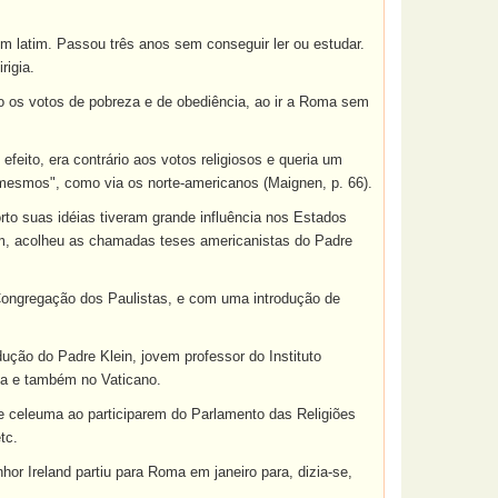
 latim. Passou três anos sem conseguir ler ou estudar.
rigia.
do os votos de pobreza e de obediência, ao ir a Roma sem
eito, era contrário aos votos religiosos e queria um
mesmos", como via os norte-americanos (Maignen, p. 66).
o suas idéias tiveram grande influência nos Estados
am, acolheu as chamadas teses americanistas do Padre
 Congregação dos Paulistas, e com uma introdução de
ução do Padre Klein, jovem professor do Instituto
ça e também no Vaticano.
 celeuma ao participarem do Parlamento das Religiões
tc.
or Ireland partiu para Roma em janeiro para, dizia-se,