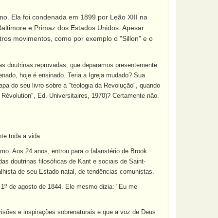
mo. Ela foi condenada em 1899 por Leão XIII na
Baltimore e Primaz dos Estados Unidos. Apesar
ros movimentos, como por exemplo o "Sillon" e o
has doutrinas reprovadas, que deparamos presentemente
enado, hoje é ensinado. Teria a Igreja mudado? Sua
pa do seu livro sobre a "teologia da Revolução", quando
Révolution", Ed. Universitaires, 1970)? Certamente não.
te toda a vida.
mo. Aos 24 anos, entrou para o falanstério de Brook
s doutrinas filosóficas de Kant e sociais de Saint-
alhista de seu Estado natal, de tendências comunistas.
o
 1
de agosto de 1844. Ele mesmo dizia: "Eu me
visões e inspirações sobrenaturais e que a voz de Deus