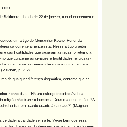
sairia.
e Baltimore, datada de 22 de janeiro, a qual condenava o
 publicou um artigo de Monsenhor Keane, Reitor da
eres da corrente americanista. Nesse artigo o autor
as e das hostilidades que separam as raças, o retorno à
 no que concerne às divisões e hostilidades religiosas?
odos viriam a se unir numa tolerância e numa caridade
 (Maignen, p. 212).
cima de qualquer diferença dogmática, contanto que se
hor Keane dizia: "Há um esforço incontestável da
a religião não é unir o homem a Deus e a seus irmãos? A
sível entrar em acordo quanto à caridade?" (Maignen,
a verdadeira caridade sem a fé. Vê-se bem que essa
acima das diferenças doutrinárias, não é o amor ao homem