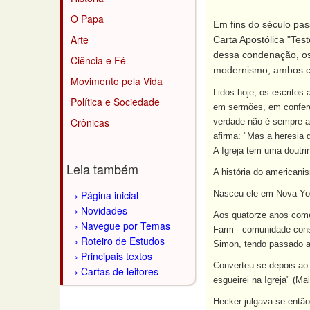
O Papa
Em fins do século pas
Arte
Carta Apostólica "Tes
dessa condenação, os
Ciência e Fé
modernismo, ambos c
Movimento pela Vida
Lidos hoje, os escrito
Política e Sociedade
em sermões, em conferên
Crônicas
verdade não é sempre a 
afirma: "Mas a heresia 
A Igreja tem uma doutri
Leia também
A história do american
Página inicial
Nasceu ele em Nova Yor
Novidades
Aos quatorze anos começ
Navegue por Temas
Farm - comunidade const
Roteiro de Estudos
Simon, tendo passado an
Principais textos
Converteu-se depois ao 
Cartas de leitores
esgueirei na Igreja" (Ma
Hecker julgava-se então