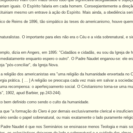
eriam iguais. O Espírito falaria em cada homem. Conseqüentemente a direção 
ituiriam mesmo um entrave à ação do Espírito. Mais ainda, a obediência seri
ico de Reims de 1896, tão simpático às teses do americanismo, houve quem e
aturalistas. O importante para eles não era o Céu e a vida sobrenatural, e 
mplo, dizia em Angers, em 1895: "Cidadãos e cidadãs, eu sou da Igreja de h
r imediatamente enquanto espero o outro". O Padre Naudet enganou-se: ele e
eja "pós-conciliar", da Igreja Nova.
a religião dos americanistas era "uma religião da humanidade enxertada no Cr
rgia prática. [ ... ] A religião se preocupa cada vez mais em salvar a socie
 uma recompensa: o aperfeiçoamento social. O Cristianismo torna-se uma mutu
s", 1902, apud Barbier, pp.243-244).
to bem definido como sendo o culto da humanidade.
a que "a formação do Clero é por demais exclusivamente clerical e insufici
tério senão o papel sobrenatural, ou mais exatamente o lado puramente religio
 Padre Naudet é que nos Seminários se ensinasse menos Teologia e mais soc
es, os eclesiásticos deixaram de lado o sobrenatural e o cuidado das almas