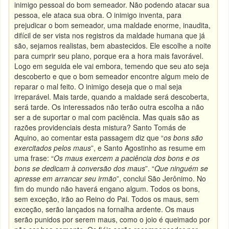
inimigo pessoal do bom semeador. Não podendo atacar sua
pessoa, ele ataca sua obra. O inimigo inventa, para
prejudicar o bom semeador, uma maldade enorme, inaudita,
difícil de ser vista nos registros da maldade humana que já
são, sejamos realistas, bem abastecidos. Ele escolhe a noite
para cumprir seu plano, porque era a hora mais favorável.
Logo em seguida ele vai embora, temendo que seu ato seja
descoberto e que o bom semeador encontre algum meio de
reparar o mal feito. O inimigo deseja que o mal seja
irreparável. Mais tarde, quando a maldade será descoberta,
será tarde. Os interessados não terão outra escolha a não
ser a de suportar o mal com paciência. Mas quais são as
razões providenciais desta mistura? Santo Tomás de
Aquino, ao comentar esta passagem diz que “
os bons são
exercitados pelos maus
”, e Santo Agostinho as resume em
uma frase: “
Os maus exercem a paciência dos bons e os
bons se dedicam à conversão dos maus
”. “
Que ninguém se
apresse em arrancar seu irmão
”, conclui São Jerônimo. No
fim do mundo não haverá engano algum. Todos os bons,
sem exceção, irão ao Reino do Pai. Todos os maus, sem
exceção, serão lançados na fornalha ardente. Os maus
serão punidos por serem maus, como o joio é queimado por