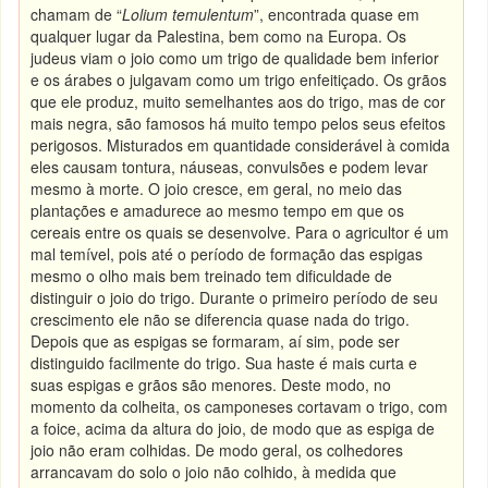
chamam de “
Lolium temulentum
”, encontrada quase em
qualquer lugar da Palestina, bem como na Europa. Os
judeus viam o joio como um trigo de qualidade bem inferior
e os árabes o julgavam como um trigo enfeitiçado. Os grãos
que ele produz, muito semelhantes aos do trigo, mas de cor
mais negra, são famosos há muito tempo pelos seus efeitos
perigosos. Misturados em quantidade considerável à comida
eles causam tontura, náuseas, convulsões e podem levar
mesmo à morte. O joio cresce, em geral, no meio das
plantações e amadurece ao mesmo tempo em que os
cereais entre os quais se desenvolve. Para o agricultor é um
mal temível, pois até o período de formação das espigas
mesmo o olho mais bem treinado tem dificuldade de
distinguir o joio do trigo. Durante o primeiro período de seu
crescimento ele não se diferencia quase nada do trigo.
Depois que as espigas se formaram, aí sim, pode ser
distinguido facilmente do trigo. Sua haste é mais curta e
suas espigas e grãos são menores. Deste modo, no
momento da colheita, os camponeses cortavam o trigo, com
a foice, acima da altura do joio, de modo que as espiga de
joio não eram colhidas. De modo geral, os colhedores
arrancavam do solo o joio não colhido, à medida que