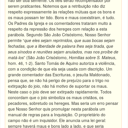
não ser boa semente. Os fiéis serão recompensador por
serem praticantes. Notemos que a retribuição não diz
respeito expressamente às relações mútuas que os bons e
os maus possam ter tido. Bons e maus coexistiram, é tudo.
Os Padres da Igreja e os comentadores trataram muito a
respeito da repressão dos hereges com relação a esta
parábola. Segundo São João Crisóstomo, Nosso Senhor
permite “
que eles sejam reprimidos, que suas bocas sejam
fechadas, que a liberdade de palavra lhes seja tirada, que
seus sínodos e reuniões sejam anulados, mas nos proíbe de
matá-los
” (São João Crisóstomo,
Homilias sobre S. Mateus
,
hom. 46, 1-2). Santo Tomás de Aquino autoriza a violência,
com a condição de que ela seja usada com discrição. Um
grande comentador das Escrituras, o jesuíta Maldonado,
pensa que, se não há perigo de prejuízo para o trigo no
extirpação do joio, não há motivo de suportar os maus.
Neste caso o joio deve ser extirpado rapidamente. Todos
concordam que o joio simboliza os maus cristãos, os
pecadores, sobretudo os hereges. Mas seria um erro pensar
que Nosso Senhor quis promulgar nesta parábola um
manual de regras para a Inquisição. O proprietário do
campo não é um inquisidor. Ele anuncia uma lei geral:
sempre haverá maus e bons lado a lado, e que seria