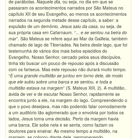
de parábolas.
Naquele dia
, ou seja, no dia em que se
passaram os acontecimentos narrados por São Mateus no
capítulo XII de seu Evangelho, ao menos os acontecimentos
narrados na segunda metade desse capítulo, a saber: a
expulsão de um demônio.
Jesus saiu da casa
, ou seja, de
sua própria casa em Cafarnaum. “...
e se sentou na beira do
mar
”. São Mateus se refere aqui ao Mar da Galileia, também
chamado de lago de Tiberíades. Na beira deste lago, que foi
testemunha de vários dos mais belos episódios do
Evangelho, Nosso Senhor, cercado pelos seus discípulos,
tinha ido buscar um pouco de repouso após a discussão
com os fariseus. Mas este repouso não durará muito tempo.
“
E uma grande multidão se juntou em torno dele, de modo
que ele subiu sobre uma barca e se sentou, e toda a
multidão estava na margem
” (S. Mateus XIII, 2). A multidão,
ávida de ver e de escutar Nosso Senhor, rapidamente se
encontra junto a ele, na margem do lago. Compreendendo o
que o povo desejava, mas não podendo falar comodamente
a um auditório tão aglomerado que o envolvia por todos os
lados, Jesus toma uma decisão. Perto da margem havia
uma barca. Ele sobe nela e se senta, como faziam os
doutores para ensinar. Ao mesmo tempo a multidão, na
margem, se colocou diante dele, permanecendo