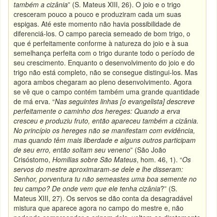
também a cizânia
” (S. Mateus XIII, 26). O joio e o trigo
cresceram pouco a pouco e produziram cada um suas
espigas. Até este momento não havia possibilidade de
diferenciá-los. O campo parecia semeado de bom trigo, o
que é perfeitamente conforme à natureza do joio e à sua
semelhança perfeita com o trigo durante todo o período de
seu crescimento. Enquanto o desenvolvimento do joio e do
trigo não está completo, não se consegue distingui-los. Mas
agora ambos chegaram ao pleno desenvolvimento. Agora
se vê que o campo contém também uma grande quantidade
de má erva. “
Nas seguintes linhas [o evangelista] descreve
perfeitamente o caminho dos hereges: Quando a erva
cresceu e produziu fruto, então apareceu também a cizânia.
No princípio os hereges não se manifestam com evidência,
mas quando têm mais liberdade e alguns outros participam
de seu erro, então soltam seu veneno
” (São João
Crisóstomo,
Homilias sobre São Mateus
, hom. 46, 1). “
Os
servos do mestre aproximaram-se dele e lhe disseram:
Senhor, porventura tu não semeastes uma boa semente no
teu campo? De onde vem que ele tenha cizânia
?” (S.
Mateus XIII, 27). Os servos se dão conta da desagradável
mistura que aparece agora no campo do mestre e, não