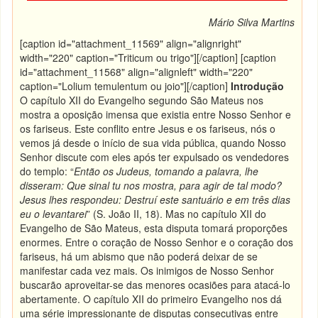
Mário Silva Martins
[caption id="attachment_11569" align="alignright"
width="220" caption="Triticum ou trigo"]
[/caption] [caption
id="attachment_11568" align="alignleft" width="220"
caption="Lolium temulentum ou joio"]
[/caption]
Introdução
O capítulo XII do Evangelho segundo São Mateus nos
mostra a oposição imensa que existia entre Nosso Senhor e
os fariseus. Este conflito entre Jesus e os fariseus, nós o
vemos já desde o início de sua vida pública, quando Nosso
Senhor discute com eles após ter expulsado os vendedores
do templo: “
Então os Judeus, tomando a palavra, lhe
disseram: Que sinal tu nos mostra, para agir de tal modo?
Jesus lhes respondeu: Destruí este santuário e em três dias
eu o levantarei
” (S. João II, 18). Mas no capítulo XII do
Evangelho de São Mateus, esta disputa tomará proporções
enormes. Entre o coração de Nosso Senhor e o coração dos
fariseus, há um abismo que não poderá deixar de se
manifestar cada vez mais. Os inimigos de Nosso Senhor
buscarão aproveitar-se das menores ocasiões para atacá-lo
abertamente. O capítulo XII do primeiro Evangelho nos dá
uma série impressionante de disputas consecutivas entre