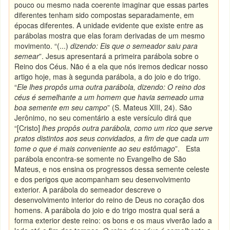
pouco ou mesmo nada coerente imaginar que essas partes
diferentes tenham sido compostas separadamente, em
épocas diferentes. A unidade evidente que existe entre as
parábolas mostra que elas foram derivadas de um mesmo
movimento. “(...)
dizendo: Eis que o semeador saiu para
semear
”. Jesus apresentará a primeira parábola sobre o
Reino dos Céus. Não é a ela que nós iremos dedicar nosso
artigo hoje, mas à segunda parábola, a do joio e do trigo.
“
Ele lhes propôs uma outra parábola, dizendo: O reino dos
céus é semelhante a um homem que havia semeado uma
boa semente em seu campo
” (S. Mateus XIII, 24). São
Jerônimo, no seu comentário a este versículo dirá que
“[Cristo]
lhes propôs outra parábola, como um rico que serve
pratos distintos aos seus convidados, a fim de que cada um
tome o que é mais conveniente ao seu estômago
”. Esta
parábola encontra-se somente no Evangelho de São
Mateus, e nos ensina os progressos dessa semente celeste
e dos perigos que acompanham seu desenvolvimento
exterior. A parábola do semeador descreve o
desenvolvimento interior do reino de Deus no coração dos
homens. A parábola do joio e do trigo mostra qual será a
forma exterior deste reino: os bons e os maus viverão lado a