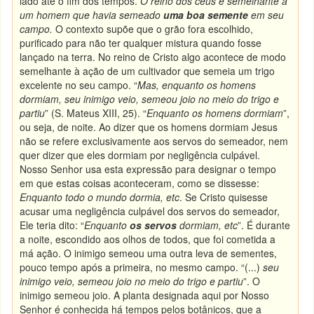
lado até o fim dos tempos.
O reino dos céus é semelhante a
um homem que havia semeado
uma boa semente
em seu
campo.
O contexto supõe que o grão fora escolhido,
purificado para não ter qualquer mistura quando fosse
lançado na terra. No reino de Cristo algo acontece de modo
semelhante à ação de um cultivador que semeia um trigo
excelente no seu campo. “
Mas, enquanto os homens
dormiam, seu inimigo veio, semeou joio no meio do trigo e
partiu
” (S. Mateus XIII, 25). “
Enquanto os homens dormiam
”,
ou seja, de noite. Ao dizer que os homens dormiam Jesus
não se refere exclusivamente aos servos do semeador, nem
quer dizer que eles dormiam por negligência culpável.
Nosso Senhor usa esta expressão para designar o tempo
em que estas coisas aconteceram, como se dissesse:
Enquanto todo o mundo dormia, etc
. Se Cristo quisesse
acusar uma negligência culpável dos servos do semeador,
Ele teria dito: “
Enquanto
os servos
dormiam, etc
”. É durante
a noite, escondido aos olhos de todos, que foi cometida a
má ação. O inimigo semeou uma outra leva de sementes,
pouco tempo após a primeira, no mesmo campo. “(...)
seu
inimigo veio, semeou joio no meio do trigo e partiu
”. O
inimigo semeou joio. A planta designada aqui por Nosso
Senhor é conhecida há tempos pelos botânicos, que a