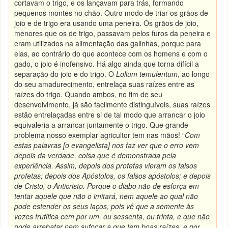
cortavam o trigo, e os lançavam para trás, formando
pequenos montes no chão. Outro modo de triar os grãos de
joio e de trigo era usando uma peneira. Os grãos de joio,
menores que os de trigo, passavam pelos furos da peneira e
eram utilizados na alimentação das galinhas, porque para
elas, ao contrário do que acontece com os homens e com o
gado, o joio é inofensivo. Há algo ainda que torna difícil a
separação do joio e do trigo. O
Lolium temulentum
, ao longo
do seu amadurecimento, entrelaça suas raízes entre as
raízes do trigo. Quando ambos, no fim de seu
desenvolvimento, já são facilmente distinguíveis, suas raízes
estão entrelaçadas entre si de tal modo que arrancar o joio
equivaleria a arrancar juntamente o trigo. Que grande
problema nosso exemplar agricultor tem nas mãos! “
Com
estas palavras [o evangelista] nos faz ver que o erro vem
depois da verdade, coisa que é demonstrada pela
experiência. Assim, depois dos profetas vieram os falsos
profetas; depois dos Apóstolos, os falsos apóstolos; e depois
de Cristo, o Anticristo. Porque o diabo não de esforça em
tentar aquele que não o imitará, nem aquele ao qual não
pode estender os seus laços, pois vê que a semente às
vezes frutifica cem por um, ou sessenta, ou trinta, e que não
pode arrebatar nem sufocar a que tem boas raízes, e por