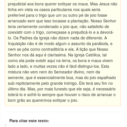
prejudicial aos bons querer extirpar os maus. Mas Jesus não
tinha em vista os casos particulares nos quais seria
preferível para o trigo que um ou outro pé de joio fosse
arrancado sem que isso tocasse a plantação. Nosso Senhor
teria certamente condenado o joio que, não satisfeito de
coexistir com o trigo, começasse a prejudicá-lo e a devorá-
lo. Os Padres da Igreja não dizem nada de diferente. A
Inquisição não é de modo algum o assunto da parábola, e
nem se põe como contraditória e ela. A lição que Nosso
Senhor nos dá aqui é claríssima. Na Igreja Católica, tal
como ela pode existir aqui na terra, os bons e maus vivem
lado a lado, e muitas vezes não é fácil distingui-los. Esta
mistura não vem nem do Semeador divino, nem da
semente, que é essencialmente boa, mas do joio espalhado
sub-repticiamente pelo grande inimigo. Ele terá seu fim no
último dia. Mas, por mais funesto que ele seja, é necessário
tolerá-lo e sofrê-lo sempre que houver o risco de arrancar o
bom grão ao querermos extirpar o joio.
Para citar este texto: