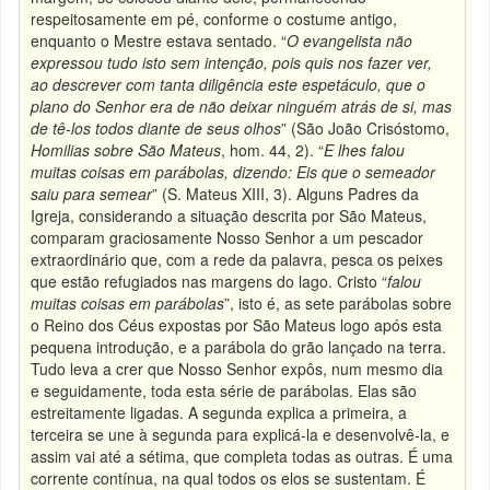
respeitosamente em pé, conforme o costume antigo,
enquanto o Mestre estava sentado. “
O evangelista não
expressou tudo isto sem intenção, pois quis nos fazer ver,
ao descrever com tanta diligência este espetáculo, que o
plano do Senhor era de não deixar ninguém atrás de si, mas
de tê-los todos diante de seus olhos
” (São João Crisóstomo,
Homilias sobre São Mateus
, hom. 44, 2). “
E lhes falou
muitas coisas em parábolas, dizendo: Eis que o semeador
saiu para semear
” (S. Mateus XIII, 3). Alguns Padres da
Igreja, considerando a situação descrita por São Mateus,
comparam graciosamente Nosso Senhor a um pescador
extraordinário que, com a rede da palavra, pesca os peixes
que estão refugiados nas margens do lago. Cristo “
falou
muitas coisas em parábolas
”, isto é, as sete parábolas sobre
o Reino dos Céus expostas por São Mateus logo após esta
pequena introdução, e a parábola do grão lançado na terra.
Tudo leva a crer que Nosso Senhor expôs, num mesmo dia
e seguidamente, toda esta série de parábolas. Elas são
estreitamente ligadas. A segunda explica a primeira, a
terceira se une à segunda para explicá-la e desenvolvê-la, e
assim vai até a sétima, que completa todas as outras. É uma
corrente contínua, na qual todos os elos se sustentam. É