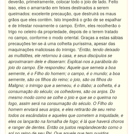
deverão, primeiramente, colocar todo o joio de lado. Feito
isso, eles o amarrarão em feixes destinados a serem
queimados: excelente precaução, que destruirá os maus
grãos que eles contêm. Isto impedirá o grão de se espalhar
e de infestar novamente o campo. Enfim, eles recolherão o
trigo no celeiro da propriedade, depois de o terem tratado
no campo, conforme o modo oriental. Graças a estas sábias
precauções ter-se-á uma colheita puríssima, apesar das
maquinações maliciosas do inimigo. “
Então, tendo deixado
as multidões, ele retornou à casa, e seus discípulos se
aproximaram dele e disseram: Explicai-nos a parábola do
joio do campo. Ele respondeu: Aquele que semeia a boa
semente, é o Filho do homem; o campo, é o mundo; a boa
semente, são os filhos do reino; o joio, são os filhos do
Maligno; o inimigo que a semeou, é o diabo; a colheita, é a
consumação do século; os colhedores, são os anjos. Do
mesmo modo como se colhe o joio e que se o queima no
fogo, assim será na consumação do século. O Filho do
homem enviará seus anjos, e eles retirarão de seu reino
todos os escândalos e aqueles que cometem a iniquidade, e
eles os lançarão na fornalha de fogo; é lá que haverá choros
e ranger de dentes. Então os justos resplandecerão como o
sol no reino de seu Pai. Que aquele que tem ouvidos