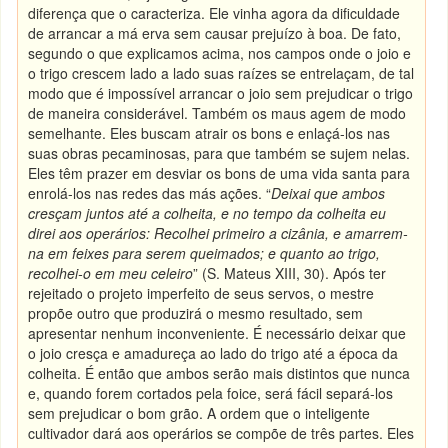
diferença que o caracteriza. Ele vinha agora da dificuldade
de arrancar a má erva sem causar prejuízo à boa. De fato,
segundo o que explicamos acima, nos campos onde o joio e
o trigo crescem lado a lado suas raízes se entrelaçam, de tal
modo que é impossível arrancar o joio sem prejudicar o trigo
de maneira considerável. Também os maus agem de modo
semelhante. Eles buscam atrair os bons e enlaçá-los nas
suas obras pecaminosas, para que também se sujem nelas.
Eles têm prazer em desviar os bons de uma vida santa para
enrolá-los nas redes das más ações. “
Deixai que ambos
cresçam juntos até a colheita, e no tempo da colheita eu
direi aos operários: Recolhei primeiro a cizânia, e amarrem-
na em feixes para serem queimados; e quanto ao trigo,
recolhei-o em meu celeiro
” (S. Mateus XIII, 30). Após ter
rejeitado o projeto imperfeito de seus servos, o mestre
propõe outro que produzirá o mesmo resultado, sem
apresentar nenhum inconveniente. É necessário deixar que
o joio cresça e amadureça ao lado do trigo até a época da
colheita. É então que ambos serão mais distintos que nunca
e, quando forem cortados pela foice, será fácil separá-los
sem prejudicar o bom grão. A ordem que o inteligente
cultivador dará aos operários se compõe de três partes. Eles