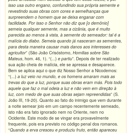
isso usa outro engano, confundindo sua própria semente e
revestindo suas obras com cores e semelhanças que
surpreendem o homem que se deixa enganar com
facilidade. Por isso o Senhor não diz que [o demônio]
semeia qualquer semente, mas a cizânia, que é muito
parecida ao menos à vista, à semente do semeador: tal é a
malícia do diabo. Semeia quando já nasceram as sementes,
para desta maneira causar mais danos aos interesses do
agricultor
” (São João Crisóstomo,
Homilias sobre São
Mateus
, hom. 46, 1). “(...)
e partiu
”. Depois de ter realizado
sua ação cheia de malícia, ele se apressa e desaparece.
Bem se aplica aqui o que diz Nosso Senhor a Nicodemos:
“(...)
a luz veio no mundo, e os homens amaram mais as
trevas do que a luz, porque suas obras eram más. Pois todo
aquele que faz o mal odeia a luz e não vem em direção à
luz, com medo de que suas obras sejam repreendidas
” (S.
João III, 19-20). Quanto ao fato do inimigo que vem durante
a noite semear joio em um campo recentemente semeado,
isto não era fato ignorado nem no Oriente, nem no
Ocidente. Este modo de se vingar era provavelmente
frequente, pois era previsto no código penal dos romanos.
“
Quando a erva cresceu e produziu fruto, então apareceu