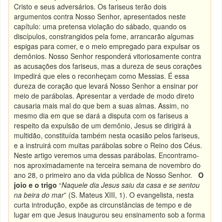
Cristo e seus adversários. Os fariseus terão dois
argumentos contra Nosso Senhor, apresentados neste
capítulo: uma pretensa violação do sábado, quando os
discípulos, constrangidos pela fome, arrancarão algumas
espigas para comer, e o meio empregado para expulsar os
demônios. Nosso Senhor responderá vitoriosamente contra
as acusações dos fariseus, mas a dureza de seus corações
impedirá que eles o reconheçam como Messias. É essa
dureza de coração que levará Nosso Senhor a ensinar por
meio de parábolas. Apresentar a verdade de modo direto
causaria mais mal do que bem a suas almas. Assim, no
mesmo dia em que se dará a disputa com os fariseus a
respeito da expulsão de um demônio, Jesus se dirigirá à
multidão, constituída também nesta ocasião pelos fariseus,
e a instruirá com muitas parábolas sobre o Reino dos Céus.
Neste artigo veremos uma dessas parábolas. Encontramo-
nos aproximadamente na terceira semana de novembro do
ano 28, o primeiro ano da vida pública de Nosso Senhor.
O
joio e o trigo
“
Naquele dia Jesus saiu da casa e se sentou
na beira do mar
” (S. Mateus XIII, 1). O evangelista, nesta
curta introdução, expõe as circunstâncias de tempo e de
lugar em que Jesus inaugurou seu ensinamento sob a forma