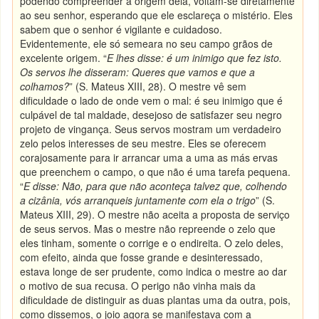
podendo compreender a origem dela, voltam-se diretamente
ao seu senhor, esperando que ele esclareça o mistério. Eles
sabem que o senhor é vigilante e cuidadoso.
Evidentemente, ele só semeara no seu campo grãos de
excelente origem. “
E lhes disse: é um inimigo que fez isto.
Os servos lhe disseram: Queres que vamos e que a
colhamos?
” (S. Mateus XIII, 28). O mestre vê sem
dificuldade o lado de onde vem o mal: é seu inimigo que é
culpável de tal maldade, desejoso de satisfazer seu negro
projeto de vingança. Seus servos mostram um verdadeiro
zelo pelos interesses de seu mestre. Eles se oferecem
corajosamente para ir arrancar uma a uma as más ervas
que preenchem o campo, o que não é uma tarefa pequena.
“
E disse: Não, para que não aconteça talvez que, colhendo
a cizânia, vós arranqueis juntamente com ela o trigo
” (S.
Mateus XIII, 29). O mestre não aceita a proposta de serviço
de seus servos. Mas o mestre não repreende o zelo que
eles tinham, somente o corrige e o endireita. O zelo deles,
com efeito, ainda que fosse grande e desinteressado,
estava longe de ser prudente, como indica o mestre ao dar
o motivo de sua recusa. O perigo não vinha mais da
dificuldade de distinguir as duas plantas uma da outra, pois,
como dissemos, o joio agora se manifestava com a