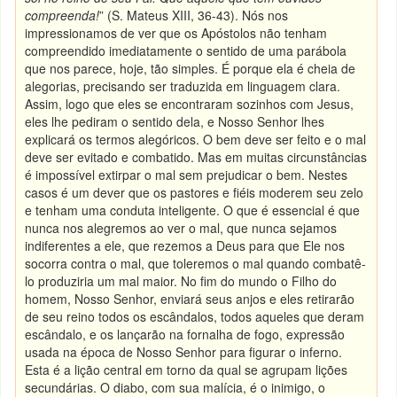
compreenda!
” (S. Mateus XIII, 36-43). Nós nos
impressionamos de ver que os Apóstolos não tenham
compreendido imediatamente o sentido de uma parábola
que nos parece, hoje, tão simples. É porque ela é cheia de
alegorias, precisando ser traduzida em linguagem clara.
Assim, logo que eles se encontraram sozinhos com Jesus,
eles lhe pediram o sentido dela, e Nosso Senhor lhes
explicará os termos alegóricos. O bem deve ser feito e o mal
deve ser evitado e combatido. Mas em muitas circunstâncias
é impossível extirpar o mal sem prejudicar o bem. Nestes
casos é um dever que os pastores e fiéis moderem seu zelo
e tenham uma conduta inteligente. O que é essencial é que
nunca nos alegremos ao ver o mal, que nunca sejamos
indiferentes a ele, que rezemos a Deus para que Ele nos
socorra contra o mal, que toleremos o mal quando combatê-
lo produziria um mal maior. No fim do mundo o Filho do
homem, Nosso Senhor, enviará seus anjos e eles retirarão
de seu reino todos os escândalos, todos aqueles que deram
escândalo, e os lançarão na fornalha de fogo, expressão
usada na época de Nosso Senhor para figurar o inferno.
Esta é a lição central em torno da qual se agrupam lições
secundárias. O diabo, com sua malícia, é o inimigo, o