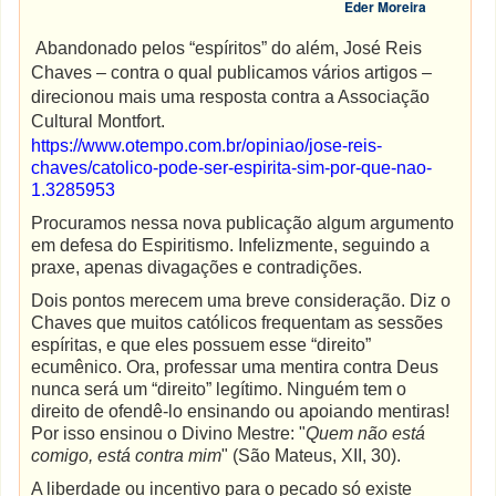
Eder Moreira
Abandonado pelos “espíritos” do além, José Reis
Chaves – contra o qual publicamos vários artigos –
direcionou mais uma resposta contra a Associação
Cultural Montfort.
https://www.otempo.com.br/opiniao/jose-reis-
chaves/catolico-pode-ser-espirita-sim-por-que-nao-
1.3285953
Procuramos nessa nova publicação algum argumento
em defesa do Espiritismo. Infelizmente, seguindo a
praxe, apenas divagações e contradições.
Dois pontos merecem uma breve consideração. Diz o
Chaves que muitos católicos frequentam as sessões
espíritas, e que eles possuem esse “direito”
ecumênico. Ora, professar uma mentira contra Deus
nunca será um “direito” legítimo. Ninguém tem o
direito de ofendê-lo ensinando ou apoiando mentiras!
Por isso ensinou o Divino Mestre: "
Quem não está
comigo, está contra mim
" (São Mateus, XII, 30).
A liberdade ou incentivo para o pecado só existe