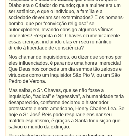
Diabo era o Criador do mundo; que a mulher era um
ser satânico, e que o indivíduo, a família e a
sociedade deveriam ser exterminados? E os homens-
bomba, que por “convicção religiosa” se
autoexplodem, levando consigo algumas vítimas
inocentes? Respeita o Sr. Chaves ecumenicamente
essas crenças, incluindo elas em seu romântico
direito à liberdade de consciência?
Nos chamar de inquisidores, ou dizer que somos por
eles influenciados, é para nós uma honra imerecida!
Que Deus nos conceda um dia sermos tão zelosos e
virtuosos como um Inquisidor São Pio V, ou um São
Pedro de Verona.
Mas saiba, o Sr. Chaves, que se não fosse a
Inquisição, “radical” e “agressiva”, a humanidade teria
desaparecido, conforme declarou o historiador
protestante e norte-americano, Henry Charles Lea. Se
hoje o Sr. José Reis pode respirar e ensinar seu
maldito espiritismo, é graças a Santa Inquisição que
salvou o mundo da extinção.
Para desfecho dessa resposta, cabe lembrar, ao