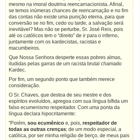
mesmo na imoral doutrina reencarnacionista. Afinal,
se temos inúmeras chances de reencarnação e no fim
das contas não existe uma punição eterna, para que
conversão se no fim, cedo ou tarde, a salvação será
inevitável? Mas não se perturbe, Sr. José Reis, pois
até os católicos tem o “direito” de ir para o inferno,
juntamente com os kardecistas, racistas e
macumbeiros.
Que Nossa Senhora desperte essas pobres almas,
iludidas pelas garras de um racista brutal chamado
Kardec.
Por fim, um segundo ponto que também merece
consideração.
O Sr. Chaves, que destoa de seu mestre e dos
espíritos evoluídos, apregoa com sua língua bífida um
falso ecumenismo respeitador. Com uma ponta da
língua declara hipocritamente:
“Porém,
sou ecumênico
e, pois,
respeitador de
todas as outras crenças
; de um modo especial, a
católica, por ser minha religião de berço, de meus pais