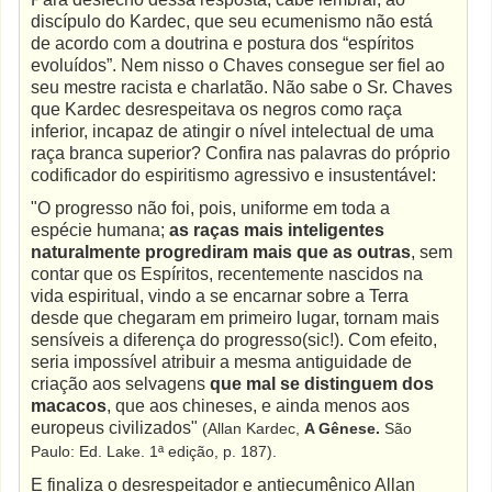
discípulo do Kardec, que seu ecumenismo não está
de acordo com a doutrina e postura dos “espíritos
evoluídos”. Nem nisso o Chaves consegue ser fiel ao
seu mestre racista e charlatão. Não sabe o Sr. Chaves
que Kardec desrespeitava os negros como raça
inferior, incapaz de atingir o nível intelectual de uma
raça branca superior? Confira nas palavras do próprio
codificador do espiritismo agressivo e insustentável:
"O progresso não foi, pois, uniforme em toda a
espécie humana;
as raças mais inteligentes
naturalmente progrediram mais que as outras
, sem
contar que os Espíritos, recentemente nascidos na
vida espiritual, vindo a se encarnar sobre a Terra
desde que chegaram em primeiro lugar, tornam mais
sensíveis a diferença do progresso(sic!). Com efeito,
seria impossível atribuir a mesma antiguidade de
criação aos selvagens
que mal se distinguem dos
macacos
, que aos chineses, e ainda menos aos
europeus civilizados"
(Allan Kardec,
A Gênese.
São
Paulo: Ed. Lake. 1ª edição, p. 187).
E finaliza o desrespeitador e antiecumênico Allan