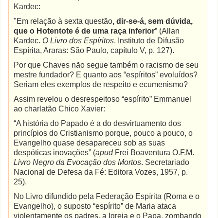
Kardec:
"Em relação à sexta questão
, dir-se-á, sem dúvida,
que o Hotentote é de uma raça inferior
” (Allan
Kardec.
O Livro dos Espíritos
. Instituto de Difusão
Espírita, Araras: São Paulo, capítulo V, p. 127).
Por que Chaves não segue também o racismo de seu
mestre fundador? E quanto aos “espíritos” evoluídos?
Seriam eles exemplos de respeito e ecumenismo?
Assim revelou o desrespeitoso “espírito” Emmanuel
ao charlatão Chico Xavier:
“A história do Papado é a do desvirtuamento dos
princípios do Cristianismo porque, pouco a pouco, o
Evangelho quase desapareceu sob as suas
despóticas inovações” (
apud
Frei Boaventura O.F.M.
Livro Negro da Evocação dos Mortos
. Secretariado
Nacional de Defesa da Fé: Editora Vozes, 1957, p.
25).
No Livro difundido pela Federação Espírita (Roma e o
Evangelho), o suposto “espírito” de Maria ataca
violentamente os padres, a Igreja e o Papa, zombando