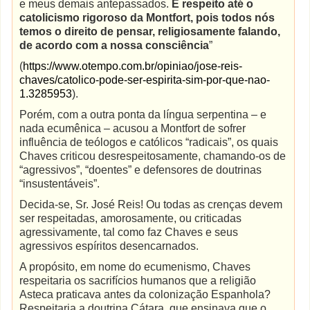
e meus demais antepassados.
E respeito até o
catolicismo rigoroso da Montfort, pois todos nós
temos o direito de pensar, religiosamente falando,
de acordo com a nossa consciência
”
(
https://www.otempo.com.br/opiniao/jose-reis-
chaves/catolico-pode-ser-espirita-sim-por-que-nao-
1.3285953
).
Porém, com a outra ponta da língua serpentina – e
nada ecumênica – acusou a Montfort de sofrer
influência de teólogos e católicos “radicais”, os quais
Chaves criticou desrespeitosamente, chamando-os de
“agressivos”, “doentes” e defensores de doutrinas
“insustentáveis”.
Decida-se, Sr. José Reis! Ou todas as crenças devem
ser respeitadas, amorosamente, ou criticadas
agressivamente, tal como faz Chaves e seus
agressivos espíritos desencarnados.
A propósito, em nome do ecumenismo, Chaves
respeitaria os sacrifícios humanos que a religião
Asteca praticava antes da colonização Espanhola?
Respeitaria a doutrina Cátara, que ensinava que o