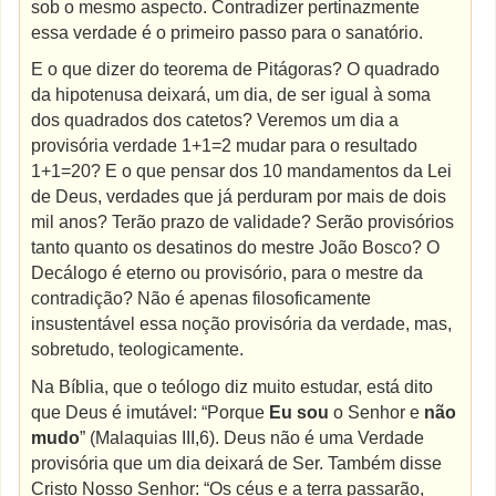
sob o mesmo aspecto. Contradizer pertinazmente
essa verdade é o primeiro passo para o sanatório.
E o que dizer do teorema de Pitágoras? O quadrado
da hipotenusa deixará, um dia, de ser igual à soma
dos quadrados dos catetos? Veremos um dia a
provisória verdade 1+1=2 mudar para o resultado
1+1=20? E o que pensar dos 10 mandamentos da Lei
de Deus, verdades que já perduram por mais de dois
mil anos? Terão prazo de validade? Serão provisórios
tanto quanto os desatinos do mestre João Bosco? O
Decálogo é eterno ou provisório, para o mestre da
contradição? Não é apenas filosoficamente
insustentável essa noção provisória da verdade, mas,
sobretudo, teologicamente.
Na Bíblia, que o teólogo diz muito estudar, está dito
que Deus é imutável:
“Porque
Eu sou
o Senhor e
não
mudo
” (Malaquias III,6). Deus não é uma Verdade
provisória que um dia deixará de Ser. Também disse
Cristo Nosso Senhor:
“Os céus e a terra passarão,