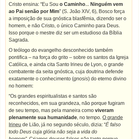
Cristo ensina: “Eu Sou
o Caminho
...
Ninguém vem
ao Pai senão por Mim
” (S. João XIV, 6), Bosco força
a imposição de sua gnóstica blasfêmia, dizendo ser o
homem, e não Cristo, o único Caminho para Deus.
Isso porque o mestre diz ser um estudioso da Bíblia
Sagrada.
O teólogo do evangelho desconhecido também
pontifica – na força do grito – sobre os santos da Igreja
Católica, e ainda cita Santo Irineu de Lyon, o grande
combatente da seita gnóstica, cuja doutrina defende
exatamente o conhecimento (
gnosis
) do eterno divino
no homem:
“Os grandes espiritualistas e santos são
reconhecidos, em sua grandeza, não porque fugiram
de seu tempo, mas pela maneira como
viveram
plenamente sua humanidade
, no tempo.
O grande
Irineu
de Lião, já no segundo século, dizia: “
É falso
todo Deus cuja glória não seja a vida do
homem”.
Criamos deuses falsos não tanto porque