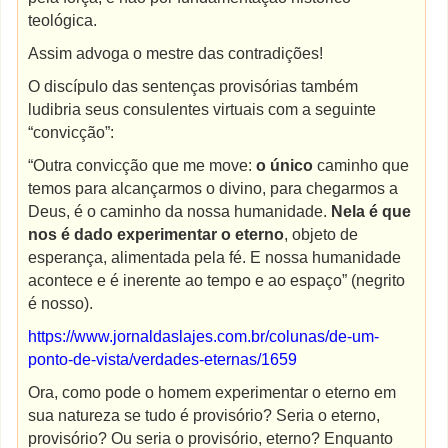
teológica.
Assim advoga o mestre das contradições!
O discípulo das sentenças provisórias também
ludibria seus consulentes virtuais com a seguinte
“convicção”:
“Outra convicção que me move:
o único
caminho que
temos para alcançarmos o divino, para chegarmos a
Deus, é o caminho da nossa humanidade.
Nela é que
nos é dado experimentar o eterno
, objeto de
esperança, alimentada pela fé. E nossa humanidade
acontece e é inerente ao tempo e ao espaço” (negrito
é nosso).
https://www.jornaldaslajes.com.br/colunas/de-um-
ponto-de-vista/verdades-eternas/1659
Ora, como pode o homem experimentar o eterno em
sua natureza se tudo é provisório? Seria o eterno,
provisório? Ou seria o provisório, eterno? Enquanto