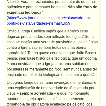
Não só. Foram proclamados por se tratar de doutrina
polêmica e para combater heresias.
Não são fruto de
exigência teológica
”
(
https://www.jornaldaslajes.com.br/colunas/de-um-
ponto-de-vista/verdades-eternas/1659
).
Então a Igreja Católica impôs
goela abaixo
seus
dogmas proclamados sem reflexão teológica? Seria
essa acusação uma verdade provisória ou as calúnias
contra a Igreja são sempre frutos de uma eterna
ignorância? Tenho quase certeza de que João Bosco
pensa, sem base histórica e teológica, que um dogma
é uma novidade que a Igreja proclama subitamente,
por interesse meramente político, sem nunca antes ter
ensinado ou refletido teologicamente sobre a questão.
O dogma, longe de ser uma invenção momentânea, é
uma explicitação de uma verdade de fé revelada por
Deus –
sempre acreditada
– e que, no momento
oportuno, a Igreja apenas ratifica solenemente,
tornando-a de obrigatória aceitação pelos católicos,