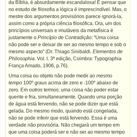
da Bíblia, é absurdamente escandalosa! E pensar que
no estudo de filosofia a lógica é imprescindível. Mas, o
mestre dos argumentos provisórios parece ignorá-la,
assim como a própria ciência filosófica. Ora, um dos
princípios universais e imutáveis da metafísica é
justamente o
Princípio de Contradição
: “Uma coisa
não pode ser e deixar de ser ao mesmo tempo e sob o
mesmo aspecto” (Dr. Thiago Sinibaldi.
Elementos de
Philosophia
. Vol. I. 3ª edição, Coimbra: Typographia
França Amado, 1906, p.76).
Uma coisa ou objeto não pode medir
ao mesmo
tempo
100º graus acima de zero e -100º abaixo de
zero. Em outros termos: uma coisa não poder estar
quente e fria, simultaneamente. Quando uma porção
de água está fervendo, não se pode dizer que está
gelada. Do mesmo modo, quando está congelada,
não se pode inferir que está fervendo. Essa é uma
verdade não provisória. Não chegará um tempo em
que uma coisa poderá ser e não ser ao mesmo tempo