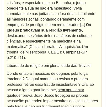
cristãos, e especialmente na Espanha, o judeu
obediente a sua lei não era molestado. Vivia
comodamente nas judiarias ou fora delas, habitando
as melhores zonas, contando geralmente com
empregos de prestígio e bem remunerados [...]
Os
judeus praticavam sua religião livremente
,
destacando-se vários deles nas áreas de cultura e
ciências, e especialmente na medicina e na
matemática” (Cristian Iturralde. A Inquisição: Um
tribunal de Misericórdia. CEDET: Campinas-SP,
p.210-211).
Liberdade de religião em plena Idade das Trevas!
Donde então a imposição de dogmas pela força
irracional? De qual manual ou revista o preclaro
professor retirou essa fraude insustentável? Ora, ao
acusar a Igreja gratuitamente,
sem apresentar
qualquer prova
, João Bosco tropeçou na própria
acusação: pretendeu impor mentiras aos seus leitores
pela força, e não por fundamentação histórico-