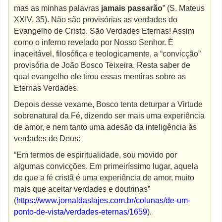
mas as minhas palavras
jamais passarão
” (S. Mateus
XXIV, 35). Não são provisórias as verdades do
Evangelho de Cristo. São Verdades Eternas! Assim
como o inferno revelado por Nosso Senhor. É
inaceitável, filosófica e teologicamente, a “convicção”
provisória de João Bosco Teixeira. Resta saber de
qual evangelho ele tirou essas mentiras sobre as
Eternas Verdades.
Depois desse vexame, Bosco tenta deturpar a Virtude
sobrenatural da Fé, dizendo ser mais uma experiência
de amor, e nem tanto uma adesão da inteligência às
verdades de Deus:
“Em termos de espiritualidade, sou movido por
algumas convicções. Em primeiríssimo lugar, aquela
de que a fé cristã é uma experiência de amor, muito
mais que aceitar verdades e doutrinas”
(
https://www.jornaldaslajes.com.br/colunas/de-um-
ponto-de-vista/verdades-eternas/1659
).