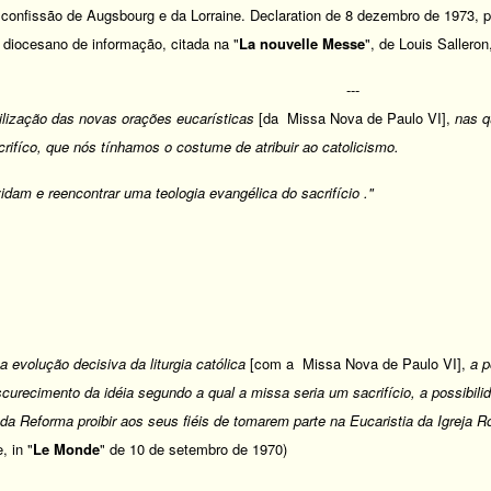
a confissão de Augsbourg e da Lorraine. Declaration de 8 dezembro de 1973, p
o diocesano de informação, citada na "
La nouvelle Messe
", de Louis Salleron
---
ilização das novas orações eucarísticas
[da Missa Nova de Paulo VI],
nas q
crifíco, que nós tínhamos o costume de atribuir ao catolicismo.
dam e reencontrar uma teologia evangélica do sacrifício ."
 evolução decisiva da liturgia católica
[com a Missa Nova de Paulo VI],
a p
bscurecimento da idéia segundo a qual a missa seria um sacrifício, a possib
 da Reforma proibir aos seus fiéis de tomarem parte na Eucaristia da Igreja 
, in "
Le Monde
" de 10 de setembro de 1970)