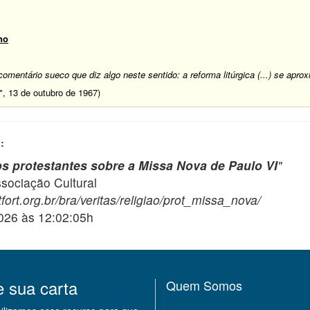
no
comentário sueco que diz algo neste sentido: a reforma litúrgica (...) se apro
", 13 de outubro de 1967)
:
s protestantes sobre a Missa Nova de Paulo VI
"
ciação Cultural
ort.org.br/bra/veritas/religiao/prot_missa_nova/
2026 às 12:02:05h
e sua carta
Quem Somos