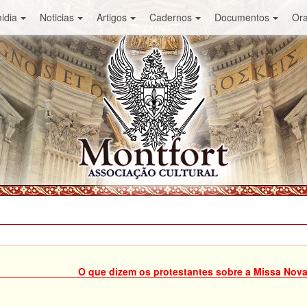
idia
Noticias
Artigos
Cadernos
Documentos
Or
O que dizem os protestantes sobre a Missa Nova