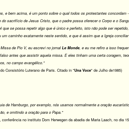
, e bem acima, é um ponto sobre o qual todos os protestantes concordam -- 
 do sacrifício de Jesus Cristo, que o padre possa oferecer o Corpo e o Sang
 que se possa repetir algo que é único e perfeito, isto não pode ser repetido
u um caminho exatamente neste sentido, e que é assim que a Igreja conciliar
 Missa de Pio V, eu escrevi no jornal
Le Monde
, e eu me refiro a isso freq
afalso antes que assistir aquela missa. E eles tinham uma certa coragem, te
hos, no campo evangélico."
 do Consistório Luterano de Paris. Citado in "
Una Voce
" de Julho de1985)
uia de Hamburgo, por exemplo, nós usamos normalmente a oração eucarístic
ção, e omitindo a oração para o Papa."
n, conferência no instituto Dom Herwegen da abadia de Maria Laach, no dia 15