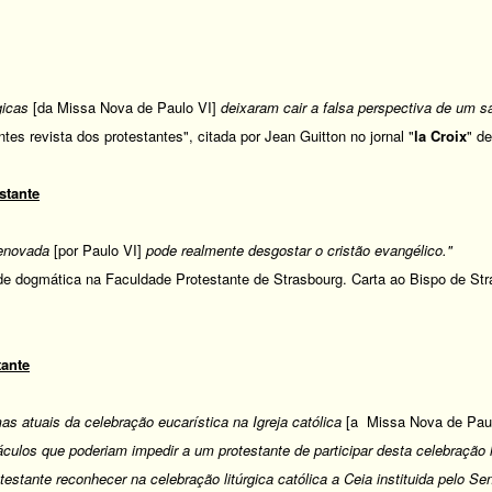
gicas
[da Missa Nova de Paulo VI]
deixaram cair a falsa perspectiva de um sa
es revista dos protestantes", citada por Jean Guitton no jornal "
la Croix
" d
stante
renovada
[por Paulo VI]
pode realmente desgostar o cristão evangélico."
 de dogmática na Faculdade Protestante de Strasbourg. Carta ao Bispo de Stra
tante
as atuais da celebração eucarística na Igreja católica
[a Missa Nova de Paul
áculos que poderiam impedir a um protestante de participar desta celebração 
testante reconhecer na celebração litúrgica católica a Ceia instituida pelo Se