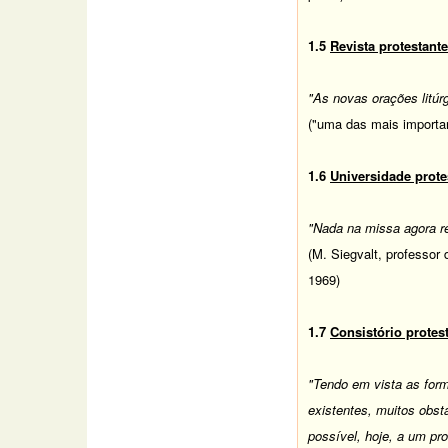
1.5
Revista protestante
"As novas orações litúr
("uma das mais important
1.6
Universidade prote
"Nada na missa agora 
(M. Siegvalt, professor
1969)
1.7
Consistório protes
"Tendo em vista as form
existentes, muitos obst
possível, hoje, a um pro