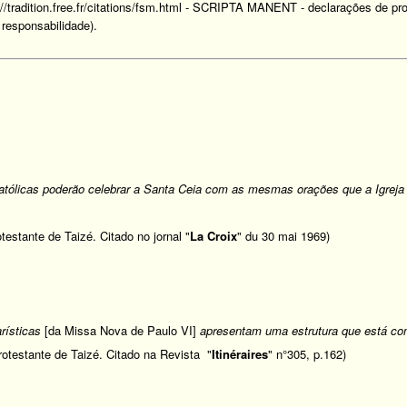
://tradition.free.fr/citations/fsm.html
- SCRIPTA MANENT - declarações de prote
responsabilidade).
tólicas poderão celebrar a Santa Ceia com as mesmas orações que a Igreja 
testante de Taizé. Citado no jornal "
La Croix
" du 30 mai 1969)
rísticas
[da Missa Nova de Paulo VI]
apresentam uma estrutura que está con
rotestante de Taizé. Citado na Revista "
Itinéraires
" n°305, p.162)