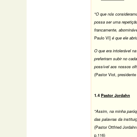
"O que nós consideramos
possa ser uma repetição
francamente, abominável
Paulo VI]
é que ele abri
O que era intolerável na
preferiram subir no cad
possível aos nossos ol
(Pastor Viot, presidente
1.4
Pastor Jordahn
"Assim, na minha paróq
das palavras da institui
(Pastor Ottfried Jordah
p.116)