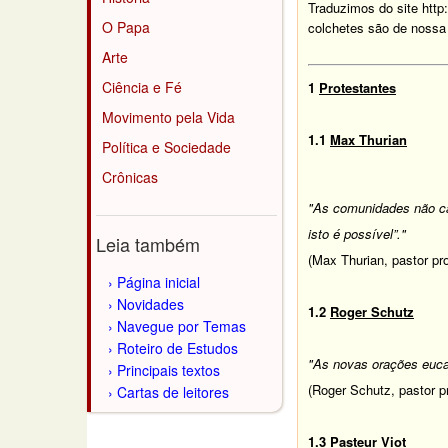
Traduzimos do site
http
O Papa
colchetes são de nossa 
Arte
Ciência e Fé
1
Protestantes
Movimento pela Vida
1.1
Max Thurian
Política e Sociedade
Crônicas
"As comunidades não ca
isto é possível”."
Leia também
(Max Thurian, pastor pro
Página inicial
Novidades
1.2
Roger Schutz
Navegue por Temas
Roteiro de Estudos
"As novas orações euca
Principais textos
(Roger Schutz, pastor p
Cartas de leitores
1.3
Pasteur Viot