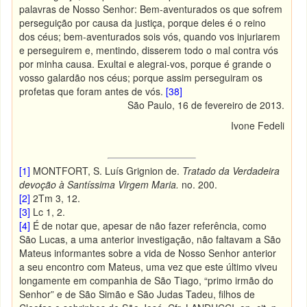
palavras de Nosso Senhor: Bem-aventurados os que sofrem
perseguição por causa da justiça, porque deles é o reino
dos céus; bem-aventurados sois vós, quando vos injuriarem
e perseguirem e, mentindo, disserem todo o mal contra vós
por minha causa. Exultai e alegrai-vos, porque é grande o
vosso galardão nos céus; porque assim perseguiram os
profetas que foram antes de vós.
[38]
São Paulo, 16 de fevereiro de 2013.
Ivone Fedeli
[1]
MONTFORT, S. Luís Grignion de.
Tratado da Verdadeira
devoção à Santíssima Virgem Maria.
no. 200.
[2]
2Tm 3, 12.
[3]
Lc 1, 2.
[4]
É de notar que, apesar de não fazer referência, como
São Lucas, a uma anterior investigação, não faltavam a São
Mateus informantes sobre a vida de Nosso Senhor anterior
a seu encontro com Mateus, uma vez que este último viveu
longamente em companhia de São Tiago, “primo irmão do
Senhor” e de São Simão e São Judas Tadeu, filhos de