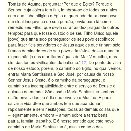
Tomás de Aquino, pergunta: “Por que o Egito? Porque o
Senhor, cuja cólera tem fim, lembrou-se de todos os males
com que tinha afligido o Egito e, querendo dar a esse povo
um sinal inequívoco de seu perdão, envia para lá como
remédio seu Filho, que devia curar as dez pragas de outros
tempos; para que fosse custódio de seu Filho Único aquele
[povo] que tinha sido perseguidor de seu povo escolhido;
para fazer fieis servidores de Jesus aqueles que tinham sido
tiranos dominadores de seu povo e fazê-los, dessa maneira,
dignos não já das mortíferas águas do Mar Vermelho, mas
sim das fontes vivificantes do batismo.”
[17]
Do ponto de vista
de nosso estudo, porém, o caminho do Egito, no qual vemos
entrar Maria Santíssima e São José, por causa de Nosso
Senhor Jesus Cristo, é o caminho da perseguição, o
caminho da incompatibilidade entre o serviço de Deus e o
aplauso do mundo. São José e Maria Santíssima, ambos
estão envolvidos no ódio que envolve o Menino. É para
salvar a vida dEle que ambos têm que abandonar,
rapidamente e sem hesitações, todas as demais coisas que
– legitimamente, embora – amam sobre a terra: bens,
pátria, família, trabalho. E é nesse sentido que este novo
caminho de Maria Santíssima é, assim como o das