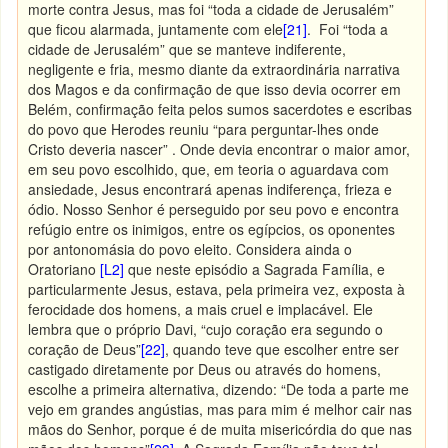
morte contra Jesus, mas foi “toda a cidade de Jerusalém”
que ficou alarmada, juntamente com ele
[21]
. Foi “toda a
cidade de Jerusalém” que se manteve indiferente,
negligente e fria, mesmo diante da extraordinária narrativa
dos Magos e da confirmação de que isso devia ocorrer em
Belém, confirmação feita pelos sumos sacerdotes e escribas
do povo que Herodes reuniu “para perguntar-lhes onde
Cristo deveria nascer” . Onde devia encontrar o maior amor,
em seu povo escolhido, que, em teoria o aguardava com
ansiedade, Jesus encontrará apenas indiferença, frieza e
ódio. Nosso Senhor é perseguido por seu povo e encontra
refúgio entre os inimigos, entre os egípcios, os oponentes
por antonomásia do povo eleito. Considera ainda o
Oratoriano
[L2]
que neste episódio a Sagrada Família, e
particularmente Jesus, estava, pela primeira vez, exposta à
ferocidade dos homens, a mais cruel e implacável. Ele
lembra que o próprio Davi, “cujo coração era segundo o
coração de Deus”
[22]
, quando teve que escolher entre ser
castigado diretamente por Deus ou através do homens,
escolhe a primeira alternativa, dizendo: “De toda a parte me
vejo em grandes angústias, mas para mim é melhor cair nas
mãos do Senhor, porque é de muita misericórdia do que nas