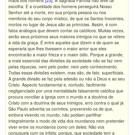
mãos dos homens”
[23]
. A Sagrada Família não teve tal
escolha. E a crueldade dos homens perseguirá Nosso
Senhor até a morte, em sua própria pessoa ou nos
membros do seu corpo místico, de que os Santos Inocentes,
mortos no lugar de Jesus são as primícias. Assim, é com
fatos análogos que devem contar os católicos. Muitas vezes,
serão seus próximos seus maiores inimigos no que se refere
à vida da graça. É entre aqueles que dizem e de quem se
esperaria que lhes tivessem o maior amor que eles
encontrarão a maior frieza e o maior ódio. Porque a grande,
a mais essencial das divisões da sociedade não se faz nem
pelas riquezas, nem pelo poder, nem pelo conhecimento.
Todas essas divisões existem, mas são, de fato, superficiais.
A grande divisão se faz pela adesão ou não a Deus e ao seu
Cristo. Aspecto fundamental e, contudo, facilmente
negligenciado por uma mentalidade falsamente católica que
procura conciliar a Igreja com o mundo e a doutrina de
Cristo com a doutrina de seus inimigos, erro contra o qual já
São Paulo advertia os coríntios, prevenindo-os de que,
embora vivendo no mundo, não podiam partilhar
integralmente o modo de vida dos mundanos nem pretender
viver entre os mundanos como um deles: Não vos
conjugueis com os infiéis; porque, que sociedade tem a