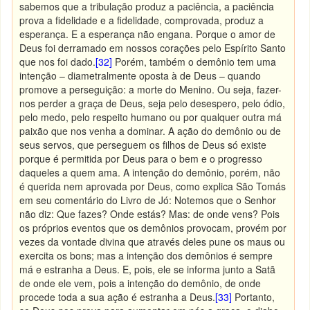
sabemos que a tribulação produz a paciência, a paciência
prova a fidelidade e a fidelidade, comprovada, produz a
esperança.
E a esperança não engana. Porque o amor de
Deus foi derramado em nossos corações pelo Espírito Santo
que nos foi dado.
[32]
Porém, também o demônio tem uma
intenção – diametralmente oposta à de Deus – quando
promove a perseguição: a morte do Menino. Ou seja, fazer-
nos perder a graça de Deus, seja pelo desespero, pelo ódio,
pelo medo, pelo respeito humano ou por qualquer outra má
paixão que nos venha a dominar. A ação do demônio ou de
seus servos, que perseguem os filhos de Deus só existe
porque é permitida por Deus para o bem e o progresso
daqueles a quem ama. A intenção do demônio, porém, não
é querida nem aprovada por Deus, como explica São Tomás
em seu comentário do Livro de Jó: Notemos que o Senhor
não diz: Que fazes? Onde estás? Mas: de onde vens? Pois
os próprios eventos que os demônios provocam, provém por
vezes da vontade divina que através deles pune os maus ou
exercita os bons; mas a intenção dos demônios é sempre
má e estranha a Deus. E, pois, ele se informa junto a Satã
de onde ele vem, pois a intenção do demônio, de onde
procede toda a sua ação é estranha a Deus.
[33]
Portanto,