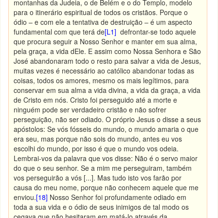
montanhas da Judeia, o de Belém e o do Templo, modelo
para o itinerário espiritual de todos os cristãos. Porque o
ódio – e com ele a tentativa de destruição – é um aspecto
fundamental com que terá de
[L1]
defrontar-se todo aquele
que procura seguir a Nosso Senhor e manter em sua alma,
pela graça, a vida dEle. E assim como Nossa Senhora e São
José abandonaram todo o resto para salvar a vida de Jesus,
muitas vezes é necessário ao católico abandonar todas as
coisas, todos os amores, mesmo os mais legítimos, para
conservar em sua alma a vida divina, a vida da graça, a vida
de Cristo em nós. Cristo foi perseguido até a morte e
ninguém pode ser verdadeiro cristão e não sofrer
perseguição, não ser odiado. O próprio Jesus o disse a seus
apóstolos: Se vós fósseis do mundo, o mundo amaria o que
era seu, mas porque não sois do mundo, antes eu vos
escolhi do mundo, por isso é que o mundo vos odeia.
Lembrai-vos da palavra que vos disse: Não é o servo maior
do que o seu senhor. Se a mim me perseguiram, também
vos perseguirão a vós [...]. Mas tudo isto vos farão por
causa do meu nome, porque não conhecem aquele que me
enviou.
[18]
Nosso Senhor foi profundamente odiado em
toda a sua vida e o ódio de seus inimigos de tal modo os
cegava que não hesitaram em matá-lo através da