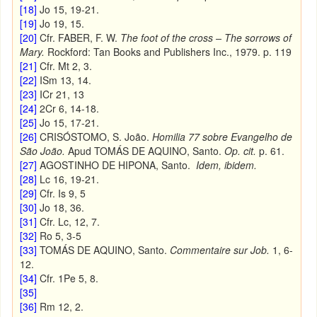
[18]
Jo 15, 19-21.
[19]
Jo 19, 15.
[20]
Cfr. FABER, F. W.
The foot of the cross – The sorrows of
Mary.
Rockford: Tan Books and Publishers Inc., 1979. p. 119
[21]
Cfr. Mt 2, 3.
[22]
ISm 13, 14.
[23]
ICr 21, 13
[24]
2Cr 6, 14-18.
[25]
Jo 15, 17-21.
[26]
CRISÓSTOMO, S. João.
Homilia 77 sobre Evangelho de
São João.
Apud TOMÁS DE AQUINO, Santo.
Op. cit.
p. 61.
[27]
AGOSTINHO DE HIPONA, Santo.
Idem, ibidem.
[28]
Lc 16, 19-21.
[29]
Cfr. Is 9, 5
[30]
Jo 18, 36.
[31]
Cfr. Lc, 12, 7.
[32]
Ro 5, 3-5
[33]
TOMÁS DE AQUINO, Santo.
Commentaire sur Job.
1, 6-
12.
[34]
Cfr. 1Pe 5, 8.
[35]
[36]
Rm 12, 2.