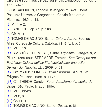
Cleofas e sobrinhos de São José. Cfr. LANDUCCI, op. cit. p.
106, nota 1.
[5]
Cf. SABOURIN, Leopold.
Il Vengelo di Luca.
Roma :
Pontificia Università Gregoriana ; Casale Monferato :
Piemme, 1989, p. 18.
[6]
Mt, 1 e 2.
[7]
LANDUCCI, op. cit. p. 106.
[8]
Cfr. Mt 1, 1.
[9]
TOMÁS DE AQUINO, Santo.
Catena Aurea.
Buenos
Aires: Cursos de Cultura Católica, 1948. V. I, p. 3.
[10]
Mt 1, 16.
[11]
AMBRÓSIO DE MILÃO, Santo.
Expositio Evangelii
3, 2;
PL 15, 1589 apud STRAMARE, Tarcisio.
San Giuseppe daí
Padri dela Chiesa agli scrittori ecclesiastici fino a San
Bernanrdo.
Nápolis: EDI, 2009. p. 51.
[12]
Cfr. MATOS SOARES,
Bíblia Sagrada.
São Paulo:
Edições Paulinas, 1985. p. 1177
[13]
Cfr. THIEDE, Carsten Peter.
A testemunha ocular de
Jesus.
São Paulo: Imago, 1996.
[14]
Mt 1, 22-23.
[15]
Mt 2, 6.
[16]
Os 11, 1.
[17]
TOMÁS DE AQUINO, Santo.
Op. cit.
p. 61.