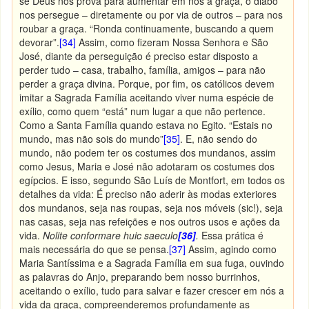
se Deus nos prova para aumentar em nós a graça, o diabo
nos persegue – diretamente ou por via de outros – para nos
roubar a graça. “Ronda continuamente, buscando a quem
devorar”.
[34]
Assim, como fizeram Nossa Senhora e São
José, diante da perseguição é preciso estar disposto a
perder tudo – casa, trabalho, família, amigos – para não
perder a graça divina. Porque, por fim, os católicos devem
imitar a Sagrada Família aceitando viver numa espécie de
exílio, como quem “está” num lugar a que não pertence.
Como a Santa Família quando estava no Egito. “Estais no
mundo, mas não sois do mundo”
[35]
. E, não sendo do
mundo, não podem ter os costumes dos mundanos, assim
como Jesus, Maria e José não adotaram os costumes dos
egípcios. E isso, segundo São Luís de Montfort, em todos os
detalhes da vida: É preciso não aderir às modas exteriores
dos mundanos, seja nas roupas, seja nos móveis (sic!), seja
nas casas, seja nas refeições e nos outros usos e ações da
vida.
Nolite conformare huic saeculo
[36]
.
Essa prática é
mais necessária do que se pensa.
[37]
Assim, agindo como
Maria Santíssima e a Sagrada Família em sua fuga, ouvindo
as palavras do Anjo, preparando bem nosso burrinhos,
aceitando o exílio, tudo para salvar e fazer crescer em nós a
vida da graça, compreenderemos profundamente as