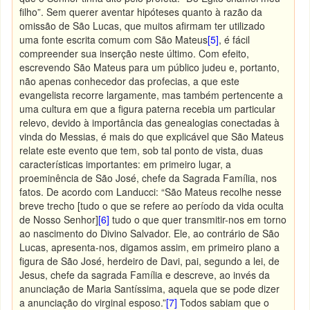
filho”. Sem querer aventar hipóteses quanto à razão da
omissão de São Lucas, que muitos afirmam ter utilizado
uma fonte escrita comum com São Mateus
[5]
, é fácil
compreender sua inserção neste último. Com efeito,
escrevendo São Mateus para um público judeu e, portanto,
não apenas conhecedor das profecias, a que este
evangelista recorre largamente, mas também pertencente a
uma cultura em que a figura paterna recebia um particular
relevo, devido à importância das genealogias conectadas à
vinda do Messias, é mais do que explicável que São Mateus
relate este evento que tem, sob tal ponto de vista, duas
características importantes: em primeiro lugar, a
proeminência de São José, chefe da Sagrada Família, nos
fatos. De acordo com Landucci: “São Mateus recolhe nesse
breve trecho [tudo o que se refere ao período da vida oculta
de Nosso Senhor]
[6]
tudo o que quer transmitir-nos em torno
ao nascimento do Divino Salvador. Ele, ao contrário de São
Lucas, apresenta-nos, digamos assim, em primeiro plano a
figura de São José, herdeiro de Davi, pai, segundo a lei, de
Jesus, chefe da sagrada Família e descreve, ao invés da
anunciação de Maria Santíssima, aquela que se pode dizer
a anunciação do virginal esposo.”
[7]
Todos sabiam que o