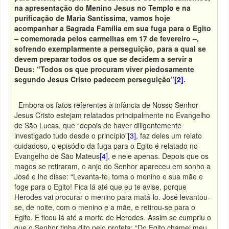
na apresentação do Menino Jesus no Templo e na
purificação de Maria Santíssima, vamos hoje
acompanhar a Sagrada Família em sua fuga para o Egito
– comemorada pelos carmelitas em 17 de fevereiro –,
sofrendo exemplarmente a perseguição, para a qual se
devem preparar todos os que se decidem a servir a
Deus: “Todos os que procuram viver piedosamente
segundo Jesus Cristo padecem perseguição”
[2]
.
Embora os fatos referentes à infância de Nosso Senhor
Jesus Cristo estejam relatados principalmente no Evangelho
de São Lucas, que “depois de haver diligentemente
investigado tudo desde o princípio”
[3]
, faz deles um relato
cuidadoso, o episódio da fuga para o Egito é relatado no
Evangelho de São Mateus
[4]
, e nele apenas. Depois que os
magos se retiraram, o anjo do Senhor apareceu em sonho a
José e lhe disse: “Levanta-te, toma o menino e sua mãe e
foge para o Egito! Fica lá até que eu te avise, porque
Herodes vai procurar o menino para matá-lo. José levantou-
se, de noite, com o menino e a mãe, e retirou-se para o
Egito. E ficou lá até a morte de Herodes. Assim se cumpriu o
que o Senhor tinha dito pelo profeta: “Do Egito chamei meu