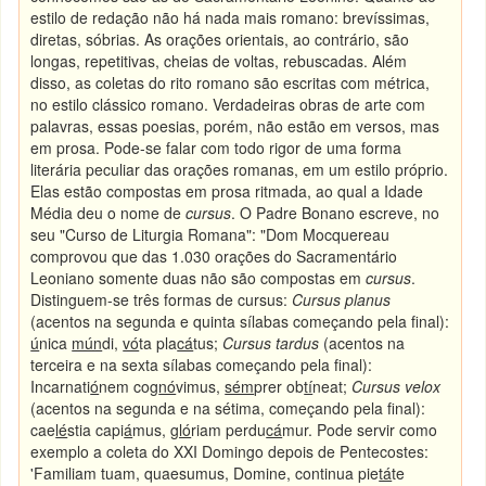
estilo de redação não há nada mais romano: brevíssimas,
diretas, sóbrias. As orações orientais, ao contrário, são
longas, repetitivas, cheias de voltas, rebuscadas. Além
disso, as coletas do rito romano são escritas com métrica,
no estilo clássico romano. Verdadeiras obras de arte com
palavras, essas poesias, porém, não estão em versos, mas
em prosa. Pode-se falar com todo rigor de uma forma
literária peculiar das orações romanas, em um estilo próprio.
Elas estão compostas em prosa ritmada, ao qual a Idade
Média deu o nome de
cursus
. O Padre Bonano escreve, no
seu "Curso de Liturgia Romana": "Dom Mocquereau
comprovou que das 1.030 orações do Sacramentário
Leoniano somente duas não são compostas em
cursus
.
Distinguem-se três formas de cursus:
Cursus planus
(acentos na segunda e quinta sílabas começando pela final):
ú
nica
mún
di,
vó
ta pla
cá
tus;
Cursus tardus
(acentos na
terceira e na sexta sílabas começando pela final):
Incarnati
ó
nem cog
nó
vimus,
sém
prer ob
tí
neat;
Cursus velox
(acentos na segunda e na sétima, começando pela final):
cae
lé
stia capi
á
mus,
gló
riam perdu
cá
mur. Pode servir como
exemplo a coleta do XXI Domingo depois de Pentecostes:
'Familiam tuam, quaesumus, Domine, continua pie
tá
te