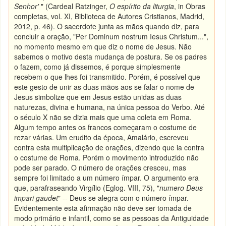
Senhor'
" (Cardeal Ratzinger,
O espírito da liturgia
, in Obras
completas, vol. XI, Biblioteca de Autores Cristianos, Madrid,
2012, p. 46). O sacerdote junta as mãos quando diz, para
concluir a oração, "Per Dominum nostrum Iesus Christum...",
no momento mesmo em que diz o nome de Jesus. Não
sabemos o motivo desta mudança de postura. Se os padres
o fazem, como já dissemos, é porque simplesmente
recebem o que lhes foi transmitido. Porém, é possível que
este gesto de unir as duas mãos aos se falar o nome de
Jesus simbolize que em Jesus estão unidas as duas
naturezas, divina e humana, na única pessoa do Verbo. Até
o século X não se dizia mais que uma coleta em Roma.
Algum tempo antes os francos começaram o costume de
rezar várias. Um erudito da época, Amalário, escreveu
contra esta multiplicação de orações, dizendo que ia contra
o costume de Roma. Porém o movimento introduzido não
pode ser parado. O número de orações cresceu, mas
sempre foi limitado a um número ímpar. O argumento era
que, parafraseando Virgílio (Eglog. VIII, 75), "
numero Deus
impari gaudet
" -- Deus se alegra com o número ímpar.
Evidentemente esta afirmação não deve ser tomada de
modo primário e infantil, como se as pessoas da Antiguidade