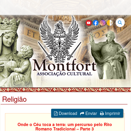
Buscar
Religião
Download
Enviar
Imprimir
Onde o Céu toca a terra: um percurso pelo Rito
Romano Tradicional – Parte 3