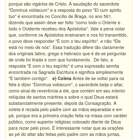
porque são vigários de Cristo. A saudação do sacerdote
"Dominus vobiscum" e a resposta do povo "Et cum spiritu
tuo" é encontrada no Concílio de Braga, no ano 561,
dizendo que assim deve ser feito "como todo o Oriente e
todo o Ocidente recebeu dos Apóstolos". Vale a pena notar
que, conforme os Apóstolos ensinaram e nos foi transmitido,
o povo deve responder "E com o teu espírito", e não "Ele
está no meio de nós". Essa tradução difere tão claramente
dos originais latino, grego e hebraico que é de se perguntar
de onde foi tirada e com que fundamento. De fato, a
resposta "E com o teu espírito" é uma expressão semita
encontrada na Sagrada Escritura e significa simplesmente
"E também contigo".
e) Coleta
Antes de se voltar para os
fiéis e dizer "Dominus vobiscum", o sacerdote beija o altar,
como sinal de reverência a ele, que contém em seu interior
relíquias de santos mártires e sobre o qual Deus estará
substancialmente presente, depois da Consagração. A
coleta é rezada pelo padre com as mãos separadas e em
pé, porque era a primeira oração feita na missa com caráter
público, como superior religioso colocado diante de Deus
para rezar pelo povo. É interessante notar que as orações
ao pé do altar são feitas pelo padre com as mãos juntas,