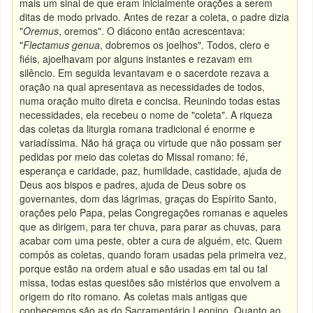
mais um sinal de que eram inicialmente orações a serem
ditas de modo privado. Antes de rezar a coleta, o padre dizia
"
Oremus
, oremos". O diácono então acrescentava:
"
Flectamus genua
, dobremos os joelhos". Todos, clero e
fiéis, ajoelhavam por alguns instantes e rezavam em
silêncio. Em seguida levantavam e o sacerdote rezava a
oração na qual apresentava as necessidades de todos,
numa oração muito direta e concisa. Reunindo todas estas
necessidades, ela recebeu o nome de "coleta". A riqueza
das coletas da liturgia romana tradicional é enorme e
variadíssima. Não há graça ou virtude que não possam ser
pedidas por meio das coletas do Missal romano: fé,
esperança e caridade, paz, humildade, castidade, ajuda de
Deus aos bispos e padres, ajuda de Deus sobre os
governantes, dom das lágrimas, graças do Espírito Santo,
orações pelo Papa, pelas Congregações romanas e aqueles
que as dirigem, para ter chuva, para parar as chuvas, para
acabar com uma peste, obter a cura de alguém, etc. Quem
compôs as coletas, quando foram usadas pela primeira vez,
porque estão na ordem atual e são usadas em tal ou tal
missa, todas estas questões são mistérios que envolvem a
origem do rito romano. As coletas mais antigas que
conhecemos são as do Sacramentário Leonino. Quanto ao