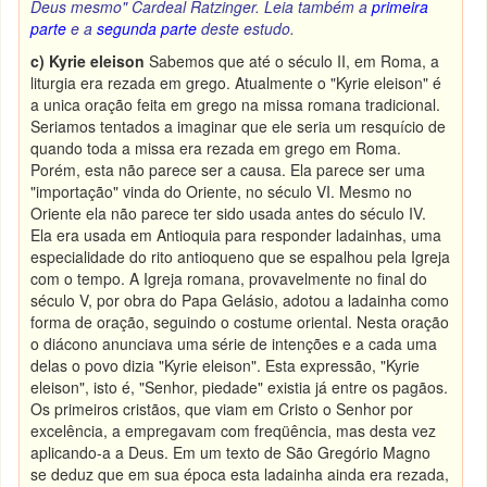
Deus mesmo" Cardeal Ratzinger.
Leia também a
primeira
parte
e a
segunda parte
deste estudo.
c) Kyrie eleison
Sabemos que até o século II, em Roma, a
liturgia era rezada em grego. Atualmente o "Kyrie eleison" é
a unica oração feita em grego na missa romana tradicional.
Seriamos tentados a imaginar que ele seria um resquício de
quando toda a missa era rezada em grego em Roma.
Porém, esta não parece ser a causa. Ela parece ser uma
"importação" vinda do Oriente, no século VI. Mesmo no
Oriente ela não parece ter sido usada antes do século IV.
Ela era usada em Antioquia para responder ladainhas, uma
especialidade do rito antioqueno que se espalhou pela Igreja
com o tempo. A Igreja romana, provavelmente no final do
século V, por obra do Papa Gelásio, adotou a ladainha como
forma de oração, seguindo o costume oriental. Nesta oração
o diácono anunciava uma série de intenções e a cada uma
delas o povo dizia "Kyrie eleison". Esta expressão, "Kyrie
eleison", isto é, "Senhor, piedade" existia já entre os pagãos.
Os primeiros cristãos, que viam em Cristo o Senhor por
excelência, a empregavam com freqüência, mas desta vez
aplicando-a a Deus. Em um texto de São Gregório Magno
se deduz que em sua época esta ladainha ainda era rezada,