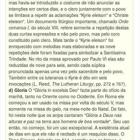
mas havia-se introduzido o costume de não anunciar as
intenções em certos dias, e o clero juntamente com o povo
se limitava a repetir as aclamações "Kyrie eleison" e "Christe
eleison". Um documento litúrgico importante, chamado
Ordo
romanus I
, do século VIII, refere somente a repetição destas
duas curtas expressões e não pelo povo, mas pelo coro
constituido pelo clero. Mais tarde o "Kyrie eleison" foi
enriquecido com melodias mais elaboradas e as nove
repetições dele foram fixadas para simbolizar a Santíssima
Trindade. No rito da missa aprovado por Paulo VI elas são
reduzidas de nove para seis, sendo cada súplica
pronunciada apenas uma vez pelo sacerdote e pelo povo.
Também entre os luteranos o Kyrie é dito em seis
invocações (L. Reed,
The Lutheran Liturgy
, pp. 272 e 767).
d) Gloria
O "Gloria in excelsis Deo" fazia parte do ofício da
manhã, tanto no Oriente como no Ocidente. Em Roma ele
começou a ser usado na missa por volta do século V, mas
somente na missa do galo, na meia-noite do Natal. De fato,
foi nesta noite que os anjos cantaram "Glória
a Deus nas
alturas e paz na terra aos homens de boa vontade
". Seu uso
então, no começo, foi um uso excepcional. A existência atual
de dias em que ele não é recitado é um resquício disso. O