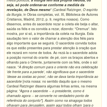
meios políticos;
a liturgia tem sua própria medida, ou
seja, só pode ordenar-se conforme a medida da
revelação, de Deus mesmo
" (Cardeal Ratzinger,
O espírito
da liturgia
, in Obras completas, vol. XI, Biblioteca de Autores
Cristianos, Madrid, 2012, p. 9, negritos nossos). Como
dissemos, antes do sacerdote rezar a coleta ele beija o altar,
saúda os fiéis e os convida a rezar, dizendo: "Oremus". Isto
mostra, por si só, a importância da coleta na liturgia. Esta
saudação tem o valor de chamar a atenção dos fiéis para
algo importante que se seguirá. O sacerdote convida todos
os que estão presentes para prestar atenção à oração que
ele rezará em nome de todos. Ao rezá-la o sacerdote adota
a posição normal do orante: de pé, com os braços abertos e
olhando para o Oriente, juntamente com os fiéis, onde o sol
nasce. "
A direção comum para o oriente não era celebração
'de frente para a parede', não significava que o sacerdote
'desse as costas ao povo', não se dava tanta importância ao
sacerdote
[nota nossa: no sentido daquilo que o mesmo
Cardeal Ratzinger dissera algumas linhas antes, na mesma
página:
"Agora o sacerdote -- o presidente, como é
chamado agora -- se converte no verdadeiro ponto de
referência do conjunto"
]
. Assim como na sinagoga todos
olhavam para Jerusalém, assim aqui todos olham 'para o