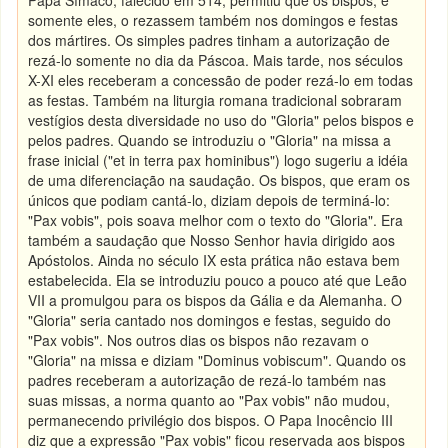
Papa Símaco, falecido em 514, permitiu que os bispos, e
somente eles, o rezassem também nos domingos e festas
dos mártires. Os simples padres tinham a autorização de
rezá-lo somente no dia da Páscoa. Mais tarde, nos séculos
X-XI eles receberam a concessão de poder rezá-lo em todas
as festas. Também na liturgia romana tradicional sobraram
vestígios desta diversidade no uso do "Gloria" pelos bispos e
pelos padres. Quando se introduziu o "Gloria" na missa a
frase inicial ("et in terra pax hominibus") logo sugeriu a idéia
de uma diferenciação na saudação. Os bispos, que eram os
únicos que podiam cantá-lo, diziam depois de terminá-lo:
"Pax vobis", pois soava melhor com o texto do "Gloria". Era
também a saudação que Nosso Senhor havia dirigido aos
Apóstolos. Ainda no século IX esta prática não estava bem
estabelecida. Ela se introduziu pouco a pouco até que Leão
VII a promulgou para os bispos da Gália e da Alemanha. O
"Gloria" seria cantado nos domingos e festas, seguido do
"Pax vobis". Nos outros dias os bispos não rezavam o
"Gloria" na missa e diziam "Dominus vobiscum". Quando os
padres receberam a autorização de rezá-lo também nas
suas missas, a norma quanto ao "Pax vobis" não mudou,
permanecendo privilégio dos bispos. O Papa Inocêncio III
diz que a expressão "Pax vobis" ficou reservada aos bispos