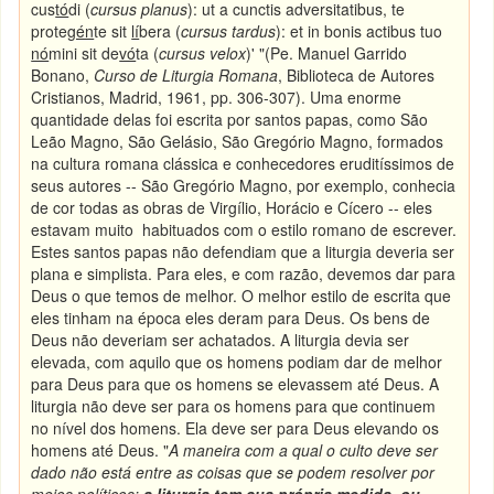
cus
tó
di (
cursus planus
): ut a cunctis adversitatibus, te
prote
gén
te sit
lí
bera (
cursus tardus
): et in bonis actibus tuo
nó
mini sit de
vó
ta (
cursus velox
)' "(Pe. Manuel Garrido
Bonano,
Curso de Liturgia Romana
, Biblioteca de Autores
Cristianos, Madrid, 1961, pp. 306-307). Uma enorme
quantidade delas foi escrita por santos papas, como São
Leão Magno, São Gelásio, São Gregório Magno, formados
na cultura romana clássica e conhecedores eruditíssimos de
seus autores -- São Gregório Magno, por exemplo, conhecia
de cor todas as obras de Virgílio, Horácio e Cícero -- eles
estavam muito habituados com o estilo romano de escrever.
Estes santos papas não defendiam que a liturgia deveria ser
plana e simplista. Para eles, e com razão, devemos dar para
Deus o que temos de melhor. O melhor estilo de escrita que
eles tinham na época eles deram para Deus. Os bens de
Deus não deveriam ser achatados. A liturgia devia ser
elevada, com aquilo que os homens podiam dar de melhor
para Deus para que os homens se elevassem até Deus. A
liturgia não deve ser para os homens para que continuem
no nível dos homens. Ela deve ser para Deus elevando os
homens até Deus. "
A maneira com a qual o culto deve ser
dado não está entre as coisas que se podem resolver por