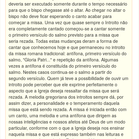
deveria ser executado somente durante o tempo necessário
para que o bispo chegasse até o altar. Ao chegar no altar o
bispo não deve ficar esperando o canto acabar para
começar a missa. Uma vez que quase sempre o Introito não
era completamente cantado começou-se a cantar somente
o primeiro versículo do salmo previsto para a missa que
seria rezada. Todas estas mudanças deram a forma de
cantar que conhecemos hoje e que permaneceu no introito
da missa romana tradicional: antífona, primeiro versículo do
salmo, "Gloria Patri..." e repetição da antífona. Algumas
vezes a antífona é constituída do primeiro versículo do
salmo. Nestes casos continua-se o salmo a partir do
segundo versículo. Quem já teve a possibilidade de ouvir um
introito pode perceber que ele exprime perfeitamente o
aspecto que a Igreja deseja ressaltar da missa que será
rezada. A melodia gregoriana dos introitos sempre dá, por
assim dizer, a personalidade e o temperamento daquela
missa que está sendo rezada. A missa é iniciada então com
um canto, uma melodia e uma antífona que dirigem as
nossas inteligências e nossos afetos até Deus de um modo
particular, conforme com o que a Igreja deseja nos ensinar
naquela missa e que está expresso também nas leituras e