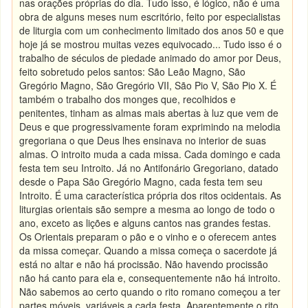
nas orações próprias do dia. Tudo isso, é lógico, não é uma
obra de alguns meses num escritório, feito por especialistas
de liturgia com um conhecimento limitado dos anos 50 e que
hoje já se mostrou muitas vezes equivocado... Tudo isso é o
trabalho de séculos de piedade animado do amor por Deus,
feito sobretudo pelos santos: São Leão Magno, São
Gregório Magno, São Gregório VII, São Pio V, São Pio X. É
também o trabalho dos monges que, recolhidos e
penitentes, tinham as almas mais abertas à luz que vem de
Deus e que progressivamente foram exprimindo na melodia
gregoriana o que Deus lhes ensinava no interior de suas
almas. O introito muda a cada missa. Cada domingo e cada
festa tem seu Introito. Já no Antifonário Gregoriano, datado
desde o Papa São Gregório Magno, cada festa tem seu
Introito. É uma característica própria dos ritos ocidentais. As
liturgias orientais são sempre a mesma ao longo de todo o
ano, exceto as lições e alguns cantos nas grandes festas.
Os Orientais preparam o pão e o vinho e o oferecem antes
da missa começar. Quando a missa começa o sacerdote já
está no altar e não há procissão. Não havendo procissão
não há canto para ela e, consequentemente não há introito.
Não sabemos ao certo quando o rito romano começou a ter
partes móveis, variáveis a cada festa. Aparentemente o rito