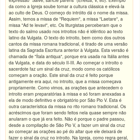
expressão "Salve, sancte parens" (Eneida, V, 80). Exemplo
da como a Igreja soube tomar a cultura clássica e elevá-la
ao culto de Deus. O começo do intróito dá o nome da missa.
Assim, temos a missa de "Requiem", a missa "Laetare", a
missa "Ad te levavi", etc. Os liturgistas perceberam que o
texto do salmo usado nos introitos não é idêntico ao texto
latino da Vulgata. O texto do introito, bem como dos outros
cantos da missa romana tradicional, é tirado de uma versão
latina da Sagrada Escritura anterior à Vulgata. Esta versão é
chamada de "Ítala antiqua", porque era usada na Itália antes
da Vulgata, e data do século II-III. Ao começar o introito o
sacerdote faz um sinal da cruz, modo como os católicos
começam a oração. Este sinal da cruz é feito porque
antigamente era aqui, no introito, que a missa começava
propriamente. Como vimos, as orações que antecedem o
introito eram preparatórias à missa e só foram anexadas a
ela de modo definitivo e obrigatório por São Pio V. Esta é
outra característica da missa no rito romano tradicional. Os
acréscimos que foram sendo feitos nela quase sempre não
anularam o que já era feito. Não é porque o padre passou,
desde a compilação de São Pio V, a fazer um sinal da cruz
ao começar as orações ao pé do altar que ele deixará de
fazer o sinal da cruz no introito. Na Igreja, como regra geral,