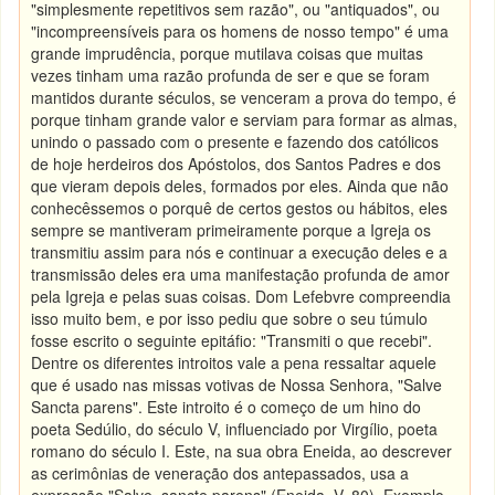
"simplesmente repetitivos sem razão", ou "antiquados", ou
"incompreensíveis para os homens de nosso tempo" é uma
grande imprudência, porque mutilava coisas que muitas
vezes tinham uma razão profunda de ser e que se foram
mantidos durante séculos, se venceram a prova do tempo, é
porque tinham grande valor e serviam para formar as almas,
unindo o passado com o presente e fazendo dos católicos
de hoje herdeiros dos Apóstolos, dos Santos Padres e dos
que vieram depois deles, formados por eles. Ainda que não
conhecêssemos o porquê de certos gestos ou hábitos, eles
sempre se mantiveram primeiramente porque a Igreja os
transmitiu assim para nós e continuar a execução deles e a
transmissão deles era uma manifestação profunda de amor
pela Igreja e pelas suas coisas. Dom Lefebvre compreendia
isso muito bem, e por isso pediu que sobre o seu túmulo
fosse escrito o seguinte epitáfio: "Transmiti o que recebi".
Dentre os diferentes introitos vale a pena ressaltar aquele
que é usado nas missas votivas de Nossa Senhora, "Salve
Sancta parens". Este introito é o começo de um hino do
poeta Sedúlio, do século V, influenciado por Virgílio, poeta
romano do século I. Este, na sua obra Eneida, ao descrever
as cerimônias de veneração dos antepassados, usa a