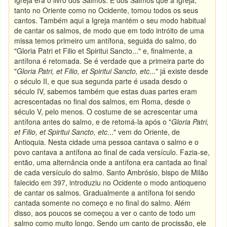
Igreja era o livro dos Salmos. É dos Salmos que a Igreja,
tanto no Oriente como no Ocidente, tomou todos os seus
cantos. Também aqui a Igreja mantém o seu modo habitual
de cantar os salmos, de modo que em todo intróito de uma
missa temos primeiro um antífona, seguida do salmo, do
"Gloria Patri et Filio et Spiritui Sancto..." e, finalmente, a
antífona é retomada. Se é verdade que a primeira parte do
"
Gloria Patri, et Filio, et Spiritui Sancto, etc
..." já existe desde
o século II, e que sua segunda parte é usada desdo o
século IV, sabemos também que estas duas partes eram
acrescentadas no final dos salmos, em Roma, desde o
século V, pelo menos. O costume de se acrescentar uma
antífona antes do salmo, e de retomá-la após o "
Gloria Patri,
et Filio, et Spiritui Sancto, etc
..." vem do Oriente, de
Antioquia. Nesta cidade uma pessoa cantava o salmo e o
povo cantava a antífona ao final de cada versículo. Fazia-se,
então, uma alternância onde a antífona era cantada ao final
de cada versículo do salmo. Santo Ambrósio, bispo de Milão
falecido em 397, introduziu no Ocidente o modo antioqueno
de cantar os salmos. Gradualmente a antífona foi sendo
cantada somente no começo e no final do salmo. Além
disso, aos poucos se começou a ver o canto de todo um
salmo como muito longo. Sendo um canto de procissão, ele