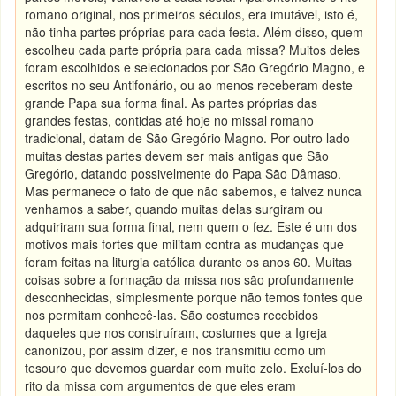
romano original, nos primeiros séculos, era imutável, isto é,
não tinha partes próprias para cada festa. Além disso, quem
escolheu cada parte própria para cada missa? Muitos deles
foram escolhidos e selecionados por São Gregório Magno, e
escritos no seu Antifonário, ou ao menos receberam deste
grande Papa sua forma final. As partes próprias das
grandes festas, contidas até hoje no missal romano
tradicional, datam de São Gregório Magno. Por outro lado
muitas destas partes devem ser mais antigas que São
Gregório, datando possivelmente do Papa São Dâmaso.
Mas permanece o fato de que não sabemos, e talvez nunca
venhamos a saber, quando muitas delas surgiram ou
adquiriram sua forma final, nem quem o fez. Este é um dos
motivos mais fortes que militam contra as mudanças que
foram feitas na liturgia católica durante os anos 60. Muitas
coisas sobre a formação da missa nos são profundamente
desconhecidas, simplesmente porque não temos fontes que
nos permitam conhecê-las. São costumes recebidos
daqueles que nos construíram, costumes que a Igreja
canonizou, por assim dizer, e nos transmitiu como um
tesouro que devemos guardar com muito zelo. Excluí-los do
rito da missa com argumentos de que eles eram