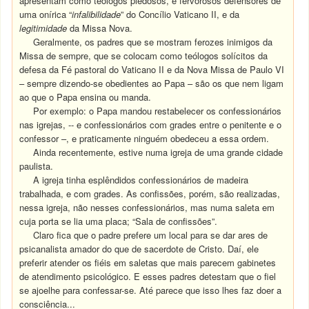
apresentam como teólogos piedosos, e fervorosos defensores de
uma onírica “
infalibilidade
” do Concílio Vaticano II, e da
legitimidade
da Missa Nova.
Geralmente, os padres que se mostram ferozes inimigos da
Missa de sempre, que se colocam como teólogos solícitos da
defesa da Fé pastoral do Vaticano II e da Nova Missa de Paulo VI
– sempre dizendo-se obedientes ao Papa – são os que nem ligam
ao que o Papa ensina ou manda.
Por exemplo: o Papa mandou restabelecer os confessionários
nas igrejas, -- e confessionários com grades entre o penitente e o
confessor –, e praticamente ninguém obedeceu a essa ordem.
Ainda recentemente, estive numa igreja de uma grande cidade
paulista.
A igreja tinha esplêndidos confessionários de madeira
trabalhada, e com grades. As confissões, porém, são realizadas,
nessa igreja, não nesses confessionários, mas numa saleta em
cuja porta se lia uma placa; “Sala de confissões”.
Claro fica que o padre prefere um local para se dar ares de
psicanalista amador do que de sacerdote de Cristo. Daí, ele
preferir atender os fiéis em saletas que mais parecem gabinetes
de atendimento psicológico. E esses padres detestam que o fiel
se ajoelhe para confessar-se. Até parece que isso lhes faz doer a
consciência...