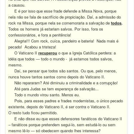
a causou.
E é por isso que esse frade defende a Missa Nova, porque
nela não se fala de sacrifício de propiciação. Daí, a admissão do
rock na Missa, porque nela se comemoraria a salvação de
todos
.
Todos os homens já estariam salvos. Por isso, fora os
confessionários, e fora a penitência!
Alegria!!! Com rock, cuíca, pandeiro e bateria!
Nada mais é
pecado!
Acabou a tristeza!
O Vaticano II
recuperou
o que a Igreja Católica perdera: a
idéia que todos — todo o mundo - já estamos todos salvos,
mesmo.
Daí, se pensar que todos são santos. Ou que, pelo menos,
nunca houve tantos santos como depois do Vaticano II.
Não repararam?
Até diminuiu a criminalidade e a corrupção!
Até para Judas se tem esperança de salvação...
Todo o mundo virou santo.
Menos eu.
Pois, para esses padres e frades modernistas, o único pecado
existente, depois do Vaticano II, é ser contra o Vaticano II.
O resto tudo ficou permitido.
E não disse eu que esses defensores fanáticos do Vaticano II
– fanáticos porque pretendem segui-lo, sem estudá-lo ou sem
mesmo lê-lo — só obedecem quando lhes interessa?