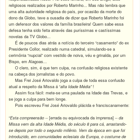
religiosos realizados por Roberto Marinho... Mas não lembra que
uma alta autoridade religiosa do país, por ocasião da morte do
dono da Globo, teve a ousadia de dizer que Roberto Marinho foi
um defensor dos valores da família brasileira!
Quem sabe essa
defesa tenha sido feita através das puríssimas e castíssimas
novelas da TV Globo...
É de poucos dias atrás a notícia do terceiro “casamento” do ex
Presidente Collor, realizado numa catedral, simulando-se a
cerimônia “nupcial” com vestido de noiva, véu e grinalda, por um
Bispo, em Alagoas...
O clero, sim, é que tem culpa, na confusão religiosa existente
na cabeça dos jornalistas e do povo.
Mas Frei José Ariovaldo joga a culpa de toda essa confusão
atual a respeito da Missa á “
alta Idade Média”
!
Assim fica fácil: mete-se uma paulada na Idade das Trevas, e
se joga a culpa para bem longe.
Pois escreveu Frei José Ariovaldo plácida e franciscanamente:
“
Esta compreensão
-- [errada ou equivocada da imprensa] --
da
Missa vem da alta Idade Média, do século 8 para cá, arrastando-
se depois por todo o segundo milênio. Vem da época em que foi
introduzido, em comunidades eclesiais da Europa, o costume de