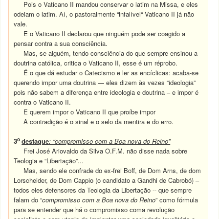
Pois o Vaticano II mandou conservar o latim na Missa, e eles
odeiam o latim. Aí, o pastoralmente “infalível“ Vaticano II já não
vale.
E o Vaticano II declarou que ninguém pode ser coagido a
pensar contra a sua consciência.
Mas, se alguém, tendo consciência do que sempre ensinou a
doutrina católica, critica o Vaticano II, esse é um réprobo.
É o que dá estudar o Catecismo e ler as encíclicas: acaba-se
querendo impor uma doutrina — eles dizem às vezes “ideologia”
pois não sabem a diferença entre ideologia e doutrina – e impor é
contra o Vaticano II.
E querem impor o Vaticano II que proíbe impor
A contradição é o sinal e o selo da mentira e do erro.
o
3
destaque
: “compromisso com a Boa nova do Reino”
Frei José Ariovaldo da Silva O.F.M. não disse nada sobre
Teologia e “Libertação”...
Mas, sendo ele confrade do ex-frei Boff, de Dom Arns, de dom
Lorscheider, de Dom Cappio (o candidato a Gandhi de Cabrobó) –
todos eles defensores da Teologia da Libertação -- que sempre
falam do “
compromisso com a Boa nova do Reino
” como fórmula
para se entender que há o compromisso coma revolução