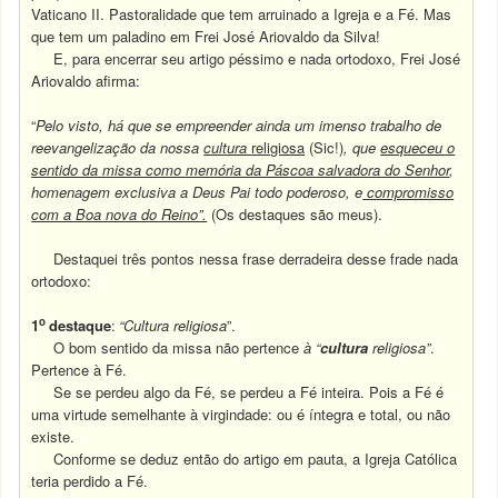
Vaticano II. Pastoralidade que tem arruinado a Igreja e a Fé. M
as
que tem um paladino em Frei José Ariovaldo da Silva!
E, para encerrar seu artigo péssimo e nada ortodoxo, Frei José
Ariovaldo afirma:
“
Pelo visto, há que se empreender ainda um imenso trabalho de
reevangelização da nossa
cultura
religiosa
(Sic!)
, que
esqueceu o
sentido da missa como memória da Páscoa salvadora do Senhor
,
homenagem exclusiva a Deus Pai todo poderoso, e
compromisso
com a Boa nova do Reino”.
(Os destaques são meus).
Destaquei três pontos nessa frase derradeira desse frade nada
ortodoxo:
o
1
destaque
:
“Cultura religiosa
”.
O bom sentido da missa não pertence
à “
cultura
religiosa”
.
Pertence à Fé.
Se se perdeu algo da Fé, se perdeu a Fé inteira. Pois a Fé é
uma virtude semelhante à virgindade: ou é íntegra e total, ou não
existe.
Conforme se deduz então do artigo em pauta, a Igreja Católica
teria perdido a Fé.