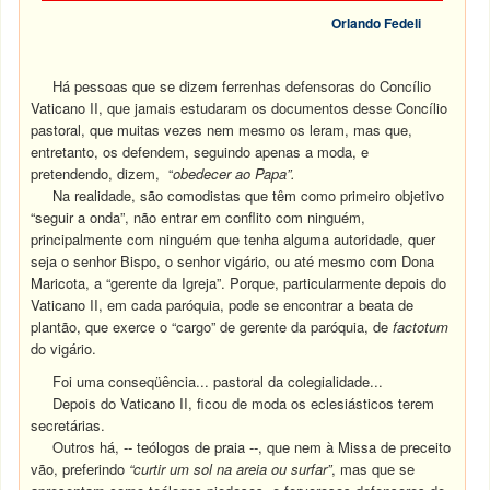
Orlando Fedeli
Há pessoas que se dizem ferrenhas defensoras do Concílio
Vaticano II, que jamais estudaram os documentos desse Concílio
pastoral, que muitas vezes nem mesmo os leram, mas que,
entretanto, os defendem, seguindo apenas a moda, e
pretendendo, dizem, “
obedecer ao Papa”.
Na realidade, são comodistas que têm como primeiro objetivo
“seguir a onda”, não entrar em conflito com ninguém,
principalmente com ninguém que tenha alguma autoridade, quer
seja o senhor Bispo, o senhor vigário, ou até mesmo com Dona
Maricota, a “gerente da Igreja”. Porque, particularmente depois do
Vaticano II, em cada paróquia, pode se encontrar a beata de
plantão, que exerce o “cargo” de gerente da paróquia, de
factotum
do vigário.
Foi uma conseqüência... pastoral da colegialidade...
Depois do Vaticano II, ficou de moda os eclesiásticos terem
secretárias.
Outros há, -- teólogos de praia --, que nem à Missa de preceito
vão, preferindo
“curtir um sol na areia ou surfar”
, mas que se