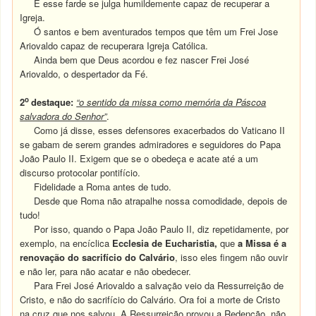
E esse farde se julga humildemente capaz de recuperar a
Igreja.
Ó santos e bem aventurados tempos que têm um Frei Jose
Ariovaldo capaz de recuperara Igreja Católica.
Ainda bem que Deus acordou e fez nascer Frei José
Ariovaldo, o despertador da Fé.
o
2
destaque:
“o sentido da missa como memória da Páscoa
salvadora do Senhor”
.
Como já disse, esses defensores exacerbados do Vaticano II
se gabam de serem grandes admiradores e seguidores do Papa
João Paulo II. Exigem que se o obedeça e acate até a um
discurso protocolar pontifício.
Fidelidade a Roma antes de tudo.
Desde que Roma não atrapalhe nossa comodidade, depois de
tudo!
Por isso, quando o Papa João Paulo II, diz repetidamente, por
exemplo, na encíclica
Ecclesia
de
Eucharistia,
que
a Missa é a
renovação do sacrifício do Calvário
, isso eles fingem não ouvir
e não ler, para não acatar e não obedecer.
Para Frei José Ariovaldo a salvação veio da Ressurreição de
Cristo, e não do sacrifício do Calvário. Ora foi a morte de Cristo
na cruz que nos salvou. A Ressurreição provou a Redenção, não