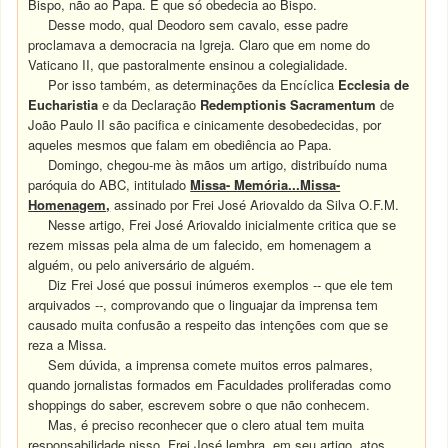
Bispo, não ao Papa. E que só obedecia ao Bispo.
Desse modo, qual Deodoro sem cavalo, esse padre
proclamava a democracia na Igreja. Claro que em nome do
Vaticano II, que pastoralmente ensinou a colegialidade.
Por isso também, as determinações da Encíclica
Ecclesia de
Eucharistia
e da Declaração
Redemptionis
Sacramentum
de
João Paulo II são pacifica e cinicamente desobedecidas, por
aqueles mesmos que falam em obediência ao Papa.
Domingo, chegou-me às mãos um artigo, distribuído numa
paróquia do ABC, intitulado
Missa- Memória...Missa-
Homenagem,
assinado por Frei José Ariovaldo da Silva O.F.M.
Nesse artigo, Frei José Ariovaldo inicialmente critica que se
rezem missas pela alma de um falecido, em homenagem a
alguém, ou pelo aniversário de alguém.
Diz Frei José que possui inúmeros exemplos -- que ele tem
arquivados --, comprovando que o linguajar da imprensa tem
causado muita confusão a respeito das intenções com que se
reza a Missa.
Sem dúvida, a imprensa comete muitos erros palmares,
quando jornalistas formados em Faculdades proliferadas como
shoppings do saber, escrevem sobre o que não conhecem.
Mas, é preciso reconhecer que o clero atual tem muita
responsabilidade nisso. Frei José lembra, em seu artigo, atos