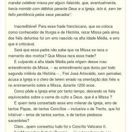
mandar celebrar missa por algum falecido, que, eventualmente,
havia morrido com débitos perante Deus e a Igreja, isto é, sem ter
feito penitência pelos seus pecados”.
Inacreditável!
Para esse frade franciscano, que se coloca
como conhecedor de liturgia e de História, rezar Missa pela alma
dos fiéis defuntos foi um erro nascido na alta Idade Média, e erro
que é criticável.
Será que esse padre não sabe que na Missa se reza o
memento dos mortos?
Que Missa reza esse frade?
E culpando a alta idade Média pela origem desse mau
entendimento da Missa, -- au entendimento que durou por todo
segundo milênio da História -- , Frei José Ariovaldo, sem perceber,
acusa a Igreja e o clero de terem errado na orientação dos fiéis e
no ensinamento sobre a Missa, durante 1200 anos.
Como pôde a Igreja errar por tanto tempo, deixando os fiéis
equivocados sobre o cerne do culto a Deus, que é a Missa ?
E quem teria consertado esse erro milenar da Igreja, erro de
tantos Papas, de tantos Concílios – inclusive o de Trento, que foi
infalível – erros de tantos santos, e de tantos piedosos
sacerdotes?
Claro...quem consertou tudo foi o Concílio Vaticano II.