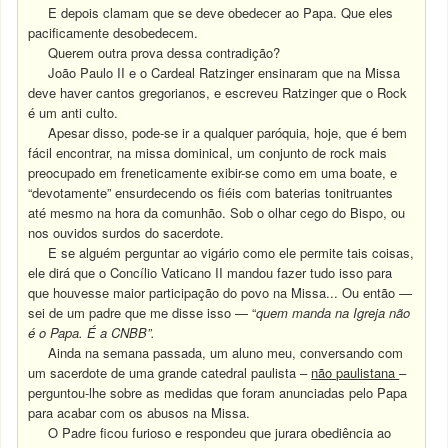
E depois clamam que se deve obedecer ao Papa. Que eles
pacificamente desobedecem.
Querem outra prova dessa contradição?
João Paulo II e o Cardeal Ratzinger ensinaram que na Missa
deve haver cantos gregorianos, e escreveu Ratzinger que o Rock
é um anti culto.
Apesar disso, pode-se ir a qualquer paróquia, hoje, que é bem
fácil encontrar, na missa dominical, um conjunto de rock mais
preocupado em freneticamente exibir-se como em uma boate, e
“devotamente” ensurdecendo os fiéis com baterias tonitruantes
até mesmo na hora da comunhão. Sob o olhar cego do Bispo, ou
nos ouvidos surdos do sacerdote.
E se alguém perguntar ao vigário como ele permite tais coisas,
ele dirá que o Concílio Vaticano II mandou fazer tudo isso para
que houvesse maior participação do povo na Missa... Ou então —
sei de um padre que me disse isso — “
quem manda na Igreja não
é o Papa. É a CNBB”.
Ainda na semana passada, um aluno meu, conversando com
um sacerdote de uma grande catedral paulista –
não paulistana
–
perguntou-lhe sobre as medidas que foram anunciadas pelo Papa
para acabar com os abusos na Missa.
O Padre ficou furioso e respondeu que jurara obediência ao