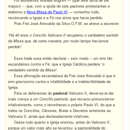
Foi Monsenhor Anibale Bugnini — (que teve fama de ser
maçon) --- que, com a ajuda de seis pastores protestantes e
elaborou a
Nova Missa de Paulo VI
— consertou tudo,
recolocando a Igreja e a Fé nos eixos que havia perdido.
Pois Frei José Ariovaldo da Silva O.F.M. se atreve a escrever:
“Há 40 anos o Concílio Vaticano II recuperou o verdadeiro sentido
da Missa que, de certa maneira, por muito tempo havíamos
perdido”
.
Esse frade ousa então declarar – sem medo -- um erro tão
escandaloso contra a Fé: que a Igreja Católica perdera “
o
verdadeiro sentido da Missa”.
Essa afirmação escandalosa de Frei José Ariovaldo é que é
erro gravíssimo contra a infalibilidade e a indefectibilidade da
Igreja.
Para os defensores do
pastoral
Vaticano II, dever-se-ia dar
mais crença a um Concílio pastoral, que recusou pronunciar-se
infalivelmente, como o reconheceu o próprio Paulo VI, do que a
todos os Concílios, Cânones, Bulas e Decretos anteriores ao
Vaticano II, ainda que declaradamente infalíveis.
Cesse tudo quanto a Igreja ensinou, antes do Vaticano II,
porque um valor mais alto se levantou: a pastoralidade do