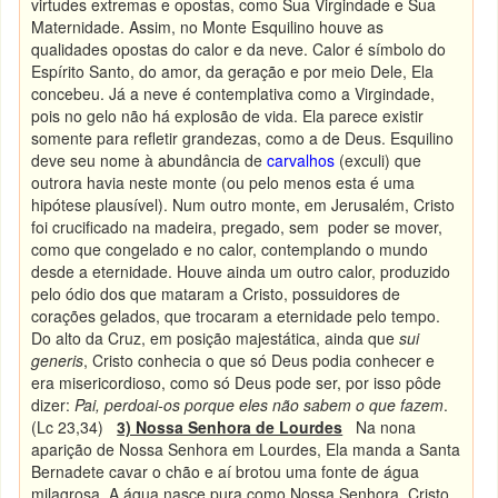
virtudes extremas e opostas, como Sua Virgindade e Sua
Maternidade. Assim, no Monte Esquilino houve as
qualidades opostas do calor e da neve. Calor é símbolo do
Espírito Santo, do amor, da geração e por meio Dele, Ela
concebeu. Já a neve é contemplativa como a Virgindade,
pois no gelo não há explosão de vida. Ela parece existir
somente para refletir grandezas, como a de Deus. Esquilino
deve seu nome à abundância de
carvalhos
(exculi) que
outrora havia neste monte (ou pelo menos esta é uma
hipótese plausível). Num outro monte, em Jerusalém, Cristo
foi crucificado na madeira, pregado, sem poder se mover,
como que congelado e no calor, contemplando o mundo
desde a eternidade. Houve ainda um outro calor, produzido
pelo ódio dos que mataram a Cristo, possuidores de
corações gelados, que trocaram a eternidade pelo tempo.
Do alto da Cruz, em posição majestática, ainda que
sui
generis
, Cristo conhecia o que só Deus podia conhecer e
era misericordioso, como só Deus pode ser, por isso pôde
dizer:
Pai, perdoai-os porque eles não sabem o que fazem
.
(Lc 23,34)
3) Nossa Senhora de Lourdes
Na nona
aparição de Nossa Senhora em Lourdes, Ela manda a Santa
Bernadete cavar o chão e aí brotou uma fonte de água
milagrosa. A água nasce pura como Nossa Senhora. Cristo