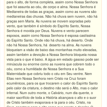
para o alto, de forma completa, assim como Nossa Senhora
que foi assunta ao céu, de corpo e alma. Nossa Senhora é
Medianeira de todas as graças, assim como as nuvens são
medianeiras das chuvas. Não há chuva sem nuvem, não há
graças sem Maria. As nuvens se movem sopradas pelo
vento, que também é símbolo do Espírito Santo, Nossa
Senhora é movida por Deus. Nuvens e vento parecem
esposos, assim como Nossa Senhora é esposa castíssima
do Espírito Santo. Onde não há chuva, há deserto. Onde
não há Nossa Senhora, há deserto na alma. As nuvens
bloqueiam a visão de baixo das montanhas muito elevadas,
assim também a devoção a Nossa Senhora bloqueia nossa
vista para o que é baixo. A água em estado gasoso pode ser
minúscula ou enorme como as nuvens que cobrem todo o
céu, como a humildade de Nossa Senhora e a Sua
Maternidade que cobriu todo o céu em Seu ventre. Nem
Elias nem Nossa Senhora nem Cristo na Cruz foram
ecumênicos, para os que trocarem o calor do Espírito Santo
pelo calor da criatura, o destino não será o Alto, mas o calor
infernal. Num outro monte, o Calvário, num dia quente, o
maior sacrifício de toda a História alcançava o alto e o suor
de Cristo também evaporava e ia para o céu. Cristo, na