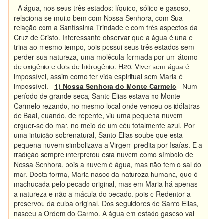
A água, nos seus três estados: líquido, sólido e gasoso,
relaciona-se muito bem com Nossa Senhora, com Sua
relação com a Santíssima Trindade e com três aspectos da
Cruz de Cristo. Interessante observar que a água é una e
trina ao mesmo tempo, pois possui seus três estados sem
perder sua natureza, uma molécula formada por um átomo
de oxigênio e dois de hidrogênio: H20. Viver sem água é
impossível, assim como ter vida espiritual sem Maria é
impossível.
1) Nossa Senhora do Monte Carmelo
Num
período de grande seca, Santo Elias estava no Monte
Carmelo rezando, no mesmo local onde venceu os idólatras
de Baal, quando, de repente, viu uma pequena nuvem
erguer-se do mar, no meio de um céu totalmente azul. Por
uma intuição sobrenatural, Santo Elias soube que esta
pequena nuvem simbolizava a Virgem predita por Isaías. E a
tradição sempre interpretou esta nuvem como símbolo de
Nossa Senhora, pois a nuvem é água, mas não tem o sal do
mar. Desta forma, Maria nasce da natureza humana, que é
machucada pelo pecado original, mas em Maria há apenas
a natureza e não a mácula do pecado, pois o Redentor a
preservou da culpa original. Dos seguidores de Santo Elias,
nasceu a Ordem do Carmo. A água em estado gasoso vai