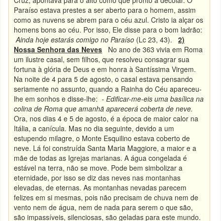
Cruz, apontava para o alto como que pronto a decolar. O
Paraíso estava prestes a ser aberto para o homem, assim
como as nuvens se abrem para o céu azul. Cristo ia alçar os
homens bons ao céu. Por isso, Ele disse para o bom ladrão:
Ainda hoje estarás comigo no Paraíso
(Lc 23, 43).
2)
Nossa Senhora das Neves
No ano de 363 vivia em Roma
um ilustre casal, sem filhos, que resolveu consagrar sua
fortuna à glória de Deus e em honra à Santíssima Virgem.
Na noite de 4 para 5 de agosto, o casal estava pensando
seriamente no assunto, quando a Rainha do Céu apareceu-
lhe em sonhos e disse-lhe:
- Edificar-me-eis uma basílica na
colina de Roma que amanhã aparecerá coberta de neve.
Ora, nos dias 4 e 5 de agosto, é a época de maior calor na
Itália, a canícula. Mas no dia seguinte, devido a um
estupendo milagre, o Monte Esquilino estava coberto de
neve. Lá foi construída Santa Maria Maggiore, a maior e a
mãe de todas as Igrejas marianas. A água congelada é
estável na terra, não se move. Pode bem simbolizar a
eternidade, por isso se diz das neves nas montanhas
elevadas, de eternas. As montanhas nevadas parecem
felizes em si mesmas, pois não precisam de chuva nem de
vento nem de água, nem de nada para serem o que são,
são impassíveis, silenciosas, são geladas para este mundo.