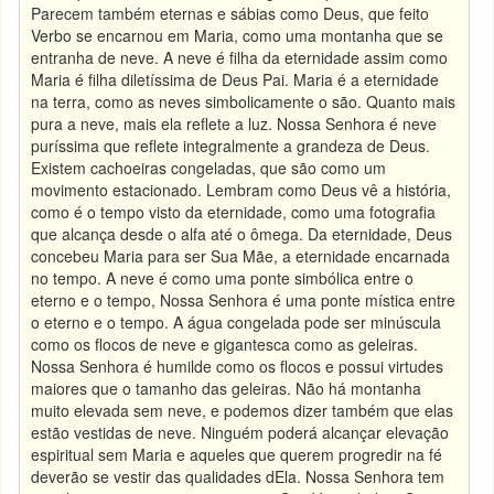
Parecem também eternas e sábias como Deus, que feito
Verbo se encarnou em Maria, como uma montanha que se
entranha de neve. A neve é filha da eternidade assim como
Maria é filha diletíssima de Deus Pai. Maria é a eternidade
na terra, como as neves simbolicamente o são. Quanto mais
pura a neve, mais ela reflete a luz. Nossa Senhora é neve
puríssima que reflete integralmente a grandeza de Deus.
Existem cachoeiras congeladas, que são como um
movimento estacionado. Lembram como Deus vê a história,
como é o tempo visto da eternidade, como uma fotografia
que alcança desde o alfa até o ômega. Da eternidade, Deus
concebeu Maria para ser Sua Mãe, a eternidade encarnada
no tempo. A neve é como uma ponte simbólica entre o
eterno e o tempo, Nossa Senhora é uma ponte mística entre
o eterno e o tempo. A água congelada pode ser minúscula
como os flocos de neve e gigantesca como as geleiras.
Nossa Senhora é humilde como os flocos e possui virtudes
maiores que o tamanho das geleiras. Não há montanha
muito elevada sem neve, e podemos dizer também que elas
estão vestidas de neve. Ninguém poderá alcançar elevação
espiritual sem Maria e aqueles que querem progredir na fé
deverão se vestir das qualidades dEla. Nossa Senhora tem