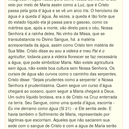
veio por meio de Maria assim como a Luz, que é Cristo
passa pela gota d´água e se vê um arco íris. O heroísmo da
água é a queda d´água. Às vezes, a queda é tão forte que
do estado líquido ela já passa para o gasoso, como os
mártires que, após a morte, vão direto para o céu. Nossa
Senhora é a rainha deles. No vinho da Missa, que se
transubstancia no Divino Sangue, há a matéria
acrescentada da água, assim como Cristo tem matéria de
Sua Mãe. Cristo disse
eu sou a videira e meu Pai é o
agricultor
, todavia para a videira florescer se faz necessária
a água, que pode simbolizar Maria. Não existe agricultura
sem água, não existe boa cultura sem Nossa Senhora. Os
cursos de água são curvos como o caminho das serpentes.
Cristo disse: “Sejais prudentes como a serpente” e Nossa
Senhora é prudentíssima. Quem segue um curso d’água
chegará ao oceano, quem seguir a Maria chegará a Deus.
Um outro líquido brotava, era o de Cristo na Cruz enterrada
na terra. Seu Sangue, como uma queda d’água, escorria -
Eu me derramo como água
(Sl 21) - e Ele sentia sede. E
havia também o Sofrimento de Maria, representado por
lágrimas que escorriam. Aqueles que não saciarem sua
sede com o sangue de Cristo e com a água de Maria serão