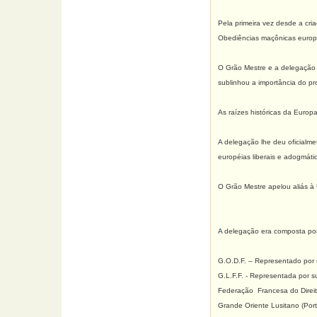
Pela primeira vez desde a c
Obediências maçônicas europé
O Grão Mestre e a delegação 
sublinhou a importância do p
As raízes históricas da Euro
A delegação lhe deu oficialme
européias liberais e adogmáti
O Grão Mestre apelou aliás à
A delegação era composta por
G.O.D.F. – Representado por 
G.L.F.F. - Representada por s
Federação Francesa do Direit
Grande Oriente Lusitano (Port