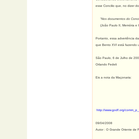
esse Concilio que, no dizer d
“
Nos documentos do Concíli
(João Paulo II, Memória e Ide
Portanto, essa advertência d
que Bento XVI está fazendo um
São Paulo, 6 de Julho de 200
Orlando Fedeli
Eis a nota da Maçonaria:
http://www.godf.org/comm_p
09/04/2008
Autor : O Grande Oriente de 