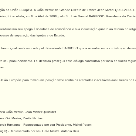
riação da União Européia, o Grão Mestre do Grande Oriente de France Jean-Michel QUILLARDE
ias, foi recebido, em 8 de Abril de 2008, pelo Sr. José Manuel BARROSO, Presidente da Comis
reafirmaram seu apego à liberdade de consciência e sua inquietação quanto ao retorno do rel
rocesso de separação das Igrejas e do Estado.
pa foram igualmente evocada pelo Presidente BARROSO que a reconheceu a contribuição decisisv
te seu pronunciamneto. Foi decidido proseguir esse diálogo construtivo por meio de trocas regu
cas.
 União Européia para tomar uma posição firme contra os atentados inaceitáveis aos Direitos do
:
seu Grão Mestre, Jean-Michel Quillardet
uaa Grã Mestra, Yvette Nicolas
oroit Humanno - Representado por seu Presidente, Michel Payen
ugal) - Representado por seu Grão Mestre, Antonio Reis