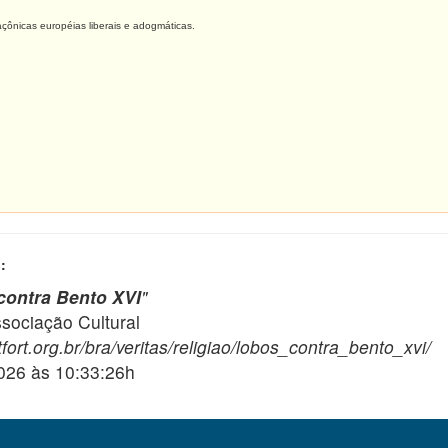
nicas européias liberais e adogmáticas.
:
contra Bento XVI
"
ciação Cultural
ort.org.br/bra/veritas/religiao/lobos_contra_bento_xvi/
2026 às 10:33:26h