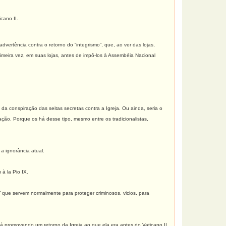
cano II.
ertência contra o retorno do “integrismo”, que, ao ver das lojas,
meira vez, em suas lojas, antes de impô-los à Assembéia Nacional
a conspiração das seitas secretas contra a Igreja. Ou ainda, seria o
ão. Porque os há desse tipo, mesmo entre os tradicionalistas,
a ignorância atual.
à la Pio IX.
 que servem normalmente para proteger criminosos, vicios, para
 promovendo um retorno da Igreja ao que ela era antes do Vaticano II,