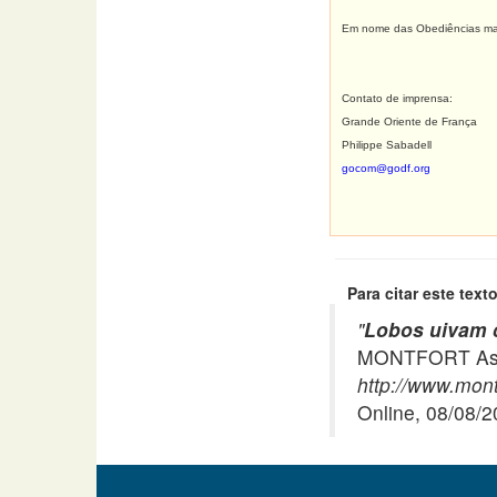
Em nome das Obediências maçô
Contato de imprensa:
Grande Oriente de França
Philippe Sabadell
gocom@godf.org
Para citar este texto
"
Lobos uivam 
MONTFORT Asso
http://www.montf
Online, 08/08/