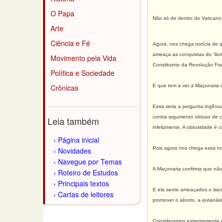
O Papa
Não só de dentro do Vaticano 
Arte
Ciência e Fé
Agora, nos chega notícia de q
ameaça as conquistas do “ilum
Movimento pela Vida
Constituinte da Revolução Fr
Política e Sociedade
Crônicas
E que tem a ver a Maçonaria 
Essa seria a pergunta ingênua
contra argumento obtuso de ce
Leia também
infelizmente. A obtusidade é
Página inicial
Pois agora nos chega essa not
Novidades
Navegue por Temas
A Maçonaria confirma que não 
Roteiro de Estudos
Principais textos
E ela sente ameaçados o laic
Cartas de leitores
promover o aborto, a eutanási
Consideramos extremamente es