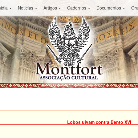
idia
Noticias
Artigos
Cadernos
Documentos
Or
Lobos uivam contra Bento XVI