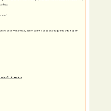
atólica:
nismo
”.
entira sede vacantista, assim como a cegueira daqueles que negam
Comissão Européia