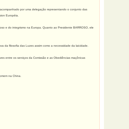
T, acompanhado por uma delegação representando o conjunto das
sion Européia.
igioso e do integrismo na Europa. Quanto ao Presidente BARROSO, ele
a da filosofia das Luzes assim como a necessidade da laicidade.
lares entre os serviços da Comissão e as Obediências maçônicas
 Homem na China.