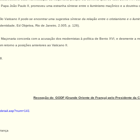
o Papa João Paulo II, promoveu uma estranha síntese entre o iluminismo maçônico e a doutrina c
o Vaticano II pode-se encontrar uma sugestiva síntese da relação entre o cristianismo e o ilumi
ntidade, Ed Objetiva, Rio de Janeiro, 2.005, p. 126).
a Maçonaria concorda com a acusação dos modernistas à política de Bento XVI, e desmente a m
 retorno a posições anteriores ao Vaticano II.
8.
Recepção do GODF (Grande Oriente de França) pelo Presidente da 
_detail.asp?num=141
França