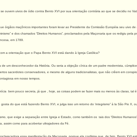
se ouvem uivos de ódio contra Bento XVI por sua orientação contrária ao que se decidiu no Vati
ue órgãos maçônicos importantes foram levar ao Presidente da Comissão Européia seu uivo de adv
inismo” e dos chamados “Direitos Humanos”, proclamados pela Maçonaria que os redigiu pela pri
ancesa, em 1789.
com a orientação que o Papa Bento XVI está dando à Igreja Católica?
 de um desconhecedor da História. Ou seria a objeção cínica de um padre modernista, cúmplice d
rtos sacerdotes conservadores, e mesmo de alguns tradicionalistas, que não crêem em conspiraç
 contagiosa em nosso tempos.
ícia bem pouco secreta, já que , hoje, as coisas podem se fazer mais ou menos às claras, tal é 
gosta do que está fazendo Bento XVI, e julga isso um retorno do ‘integrismo” à la São Pio X, ou 
ismo, que exige a separação entre Igreja e Estado, como também os tais dos “Direitos Humanos”
a, assim como para acobertar ultrajadores da Fé.
clarecedora essa manifestação da Maçonaria, porque ela confirma que, de fato, Bento XVI está