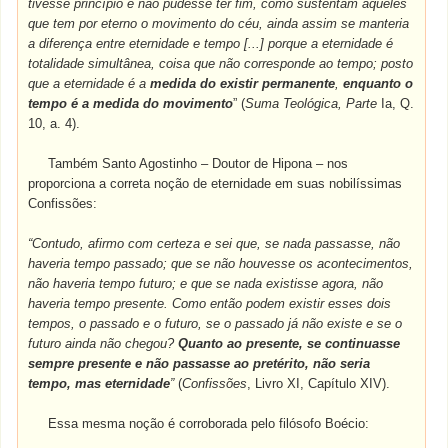
tivesse princípio e não pudesse ter fim, como sustentam aqueles
que tem por eterno o movimento do céu, ainda assim se manteria
a diferença entre eternidade e tempo [...] porque a eternidade é
totalidade simultânea, coisa que não corresponde ao tempo; posto
que a eternidade é a
medida do existir permanente
,
enquanto o
tempo é a medida do movimento
” (
Suma Teológica, Parte
Ia, Q.
10, a. 4).
Também Santo Agostinho – Doutor de Hipona – nos
proporciona a correta noção de eternidade em suas nobilíssimas
Confissões:
“Contudo, afirmo com certeza e sei que, se nada passasse, não
haveria tempo passado; que se não houvesse os acontecimentos,
não haveria tempo futuro; e que se nada existisse agora, não
haveria tempo presente. Como então podem existir esses dois
tempos, o passado e o futuro, se o passado já não existe e se o
futuro ainda não chegou?
Quanto ao presente, se continuasse
sempre presente e não passasse ao pretérito, não seria
tempo, mas eternidade
”
(
Confissões
, Livro XI, Capítulo XIV).
Essa mesma noção é corroborada pelo filósofo Boécio: