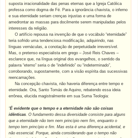
suposta irracionalidade das penas eternas que a Igreja Católica
professa como dogma de Fé. Para a ignorância chavista, o inferno
e sua eternidade seriam crenças injustas e uma forma de
amedrontar as massas para docilmente serem manipuladas pelos
interesses da religião.
O artifício repousa na invenção de que o vocábulo “eternidade”
teria sofrido uma tendenciosa modificação, adquirindo, nas
línguas vernáculas, a conotação de perpetuidade irreversível.
Mas, o pretenso especialista em grego – José Reis Chaves –
esclarece que, na língua original dos evangelhos, o sentido da
palavra “eterno” seria o de “indefinido” ou “indeterminado”,
corroborando, supostamente, com a visão espírita das sucessivas
reencarnações.
Na concepção chavista, não haveria diferença entre tempo e
eternidade. Ora, Santo Tomás de Aquino, rebatendo essa ideia
errônea, elucida magistralmente em sua Suma Teologia:
“
É evidente que o tempo e a eternidade não são coisas
idênticas
. O fundamento dessa diversidade consiste para alguns
que a eternidade não tem nem princípio nem fim, enquanto o
tempo tem princípio e fim. Mas esta é uma diferença acidental, e
não essencial. Porque, ainda considerando que o tempo não