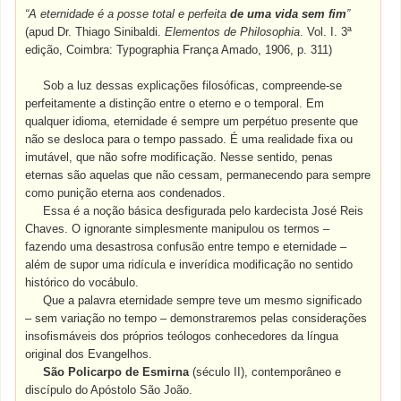
“A eternidade é a posse total e perfeita
de uma vida sem fim
”
(apud Dr. Thiago Sinibaldi.
Elementos de Philosophia
. Vol. I. 3ª
edição, Coimbra: Typographia França Amado, 1906, p. 311)
Sob a luz dessas explicações filosóficas, compreende-se
perfeitamente a distinção entre o eterno e o temporal. Em
qualquer idioma, eternidade é sempre um perpétuo presente que
não se desloca para o tempo passado. É uma realidade fixa ou
imutável, que não sofre modificação. Nesse sentido, penas
eternas são aquelas que não cessam, permanecendo para sempre
como punição eterna aos condenados.
Essa é a noção básica desfigurada pelo kardecista José Reis
Chaves. O ignorante simplesmente manipulou os termos –
fazendo uma desastrosa confusão entre tempo e eternidade –
além de supor uma ridícula e inverídica modificação no sentido
histórico do vocábulo.
Que a palavra eternidade sempre teve um mesmo significado
– sem variação no tempo – demonstraremos pelas considerações
insofismáveis dos próprios teólogos conhecedores da língua
original dos Evangelhos.
São Policarpo de Esmirna
(século II), contemporâneo e
discípulo do Apóstolo São João.