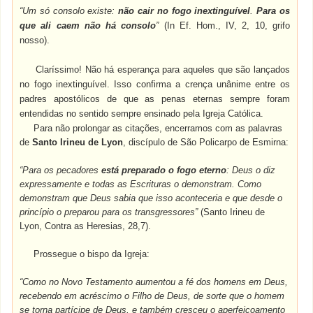
“Um só consolo existe:
não cair no fogo inextinguível
.
Para os
que ali caem não há consolo
”
(In Ef. Hom., IV, 2, 10, grifo
nosso).
Claríssimo! Não há esperança para aqueles que são lançados
no fogo inextinguível. Isso confirma a crença unânime entre os
padres apostólicos de que as penas eternas sempre foram
entendidas no sentido sempre ensinado pela Igreja Católica.
Para não prolongar as citações, encerramos com as palavras
de
Santo Irineu de Lyon
, discípulo de São Policarpo de Esmirna:
“Para os pecadores
está preparado o fogo eterno
: Deus o diz
expressamente e todas as Escrituras o demonstram. Como
demonstram que Deus sabia que isso aconteceria e que desde o
princípio o preparou para os transgressores”
(Santo Irineu de
Lyon, Contra as Heresias, 28,7).
Prossegue o bispo da Igreja:
“Como no Novo Testamento aumentou a fé dos homens em Deus,
recebendo em acréscimo o Filho de Deus, de sorte que o homem
se torna partícipe de Deus, e também cresceu o aperfeiçoamento