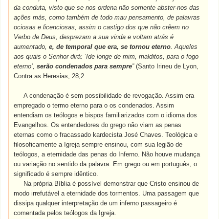
da conduta, visto que se nos ordena não somente abster-nos das
ações más, como também de todo mau pensamento, de palavras
ociosas e licenciosas, assim o castigo dos que não crêem no
Verbo de Deus, desprezam a sua vinda e voltam atrás é
aumentado,
e, de temporal que era, se tornou eterno
. Aqueles
aos quais o Senhor dirá: ‘Ide longe de mim, malditos, para o fogo
eterno’,
serão condenados para sempre
”
(Santo Irineu de Lyon,
Contra as Heresias, 28,2
A condenação é sem possibilidade de revogação. Assim era
empregado o termo eterno para o os condenados. Assim
entendiam os teólogos e bispos familiarizados com o idioma dos
Evangelhos. Os entendedores do grego não viam as penas
eternas como o fracassado kardecista José Chaves. Teológica e
filosoficamente a Igreja sempre ensinou, com sua legião de
teólogos, a eternidade das penas do Inferno. Não houve mudança
ou variação no sentido da palavra. Em grego ou em português, o
significado é sempre idêntico.
Na própria Bíblia é possível demonstrar que Cristo ensinou de
modo irrefutável a eternidade dos tormentos. Uma passagem que
dissipa qualquer interpretação de um inferno passageiro é
comentada pelos teólogos da Igreja.