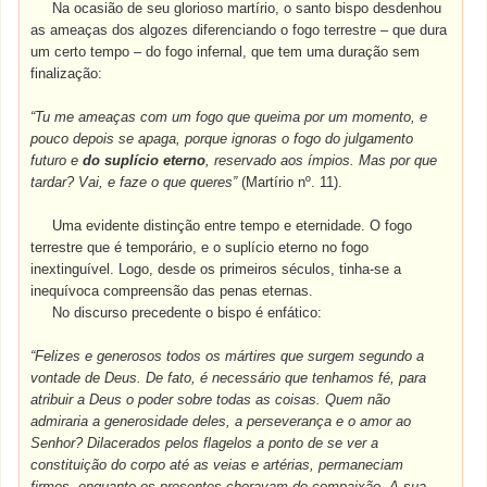
Na ocasião de seu glorioso martírio, o santo bispo desdenhou
as ameaças dos algozes diferenciando o fogo terrestre – que dura
um certo tempo – do fogo infernal, que tem uma duração sem
finalização:
“Tu me ameaças com um fogo que queima por um momento, e
pouco depois se apaga, porque ignoras o fogo do julgamento
futuro e
do suplício eterno
, reservado aos ímpios. Mas por que
tardar? Vai, e faze o que queres”
(Martírio nº. 11).
Uma evidente distinção entre tempo e eternidade. O fogo
terrestre que é temporário, e o suplício eterno no fogo
inextinguível. Logo, desde os primeiros séculos, tinha-se a
inequívoca compreensão das penas eternas.
No discurso precedente o bispo é enfático:
“Felizes e generosos todos os mártires que surgem segundo a
vontade de Deus. De fato, é necessário que tenhamos fé, para
atribuir a Deus o poder sobre todas as coisas. Quem não
admiraria a generosidade deles, a perseverança e o amor ao
Senhor? Dilacerados pelos flagelos a ponto de se ver a
constituição do corpo até as veias e artérias, permaneciam
firmes, enquanto os presentes choravam de compaixão. A sua