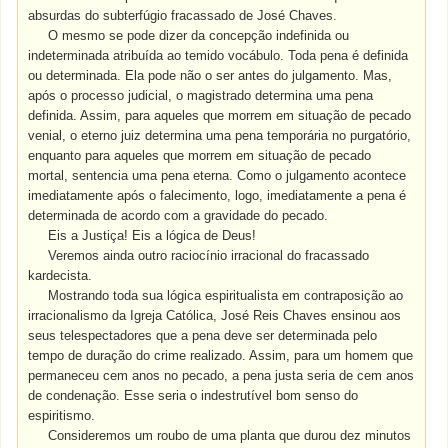
absurdas do subterfúgio fracassado de José Chaves.
O mesmo se pode dizer da concepção indefinida ou
indeterminada atribuída ao temido vocábulo. Toda pena é definida
ou determinada. Ela pode não o ser antes do julgamento. Mas,
após o processo judicial, o magistrado determina uma pena
definida. Assim, para aqueles que morrem em situação de pecado
venial, o eterno juiz determina uma pena temporária no purgatório,
enquanto para aqueles que morrem em situação de pecado
mortal, sentencia uma pena eterna. Como o julgamento acontece
imediatamente após o falecimento, logo, imediatamente a pena é
determinada de acordo com a gravidade do pecado.
Eis a Justiça! Eis a lógica de Deus!
Veremos ainda outro raciocínio irracional do fracassado
kardecista.
Mostrando toda sua lógica espiritualista em contraposição ao
irracionalismo da Igreja Católica, José Reis Chaves ensinou aos
seus telespectadores que a pena deve ser determinada pelo
tempo de duração do crime realizado. Assim, para um homem que
permaneceu cem anos no pecado, a pena justa seria de cem anos
de condenação. Esse seria o indestrutível bom senso do
espiritismo.
Consideremos um roubo de uma planta que durou dez minutos