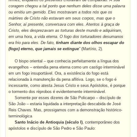
coragem chegou a tal ponto que nenhum deles disse uma palavra
ou emitiu um gemido. Eles mostravam a todos nós que os
mártires de Cristo não estavam em seus corpos, mas que o
Senhor, aí presente, conversava com eles. Atentos à graça de
Cristo, eles desprezavam as torturas deste mundo e adquiriram,
em uma hora, a vida eterna. O fogo dos torturadores desumanos
era frio para eles. De fato,
tinham diante dos olhos escapar do
(fogo) eterno, que jamais se extingue
”
(Martírio, 2).
O bispo oriental – que conhecia perfeitamente a língua dos
evangelhos – entendia pena eterna como um castigo interminável
em um fogo insuportável. Ora, a existência do fogo está
relacionada à manutenção da pena aflitiva. Logo, se o fogo é
incessante, como atesta Jesus Cristo e seus Apóstolos, é porque
o tormento dos réprobos é evidentemente interminável.
Somente por esses dizeres de São Policarpo – discípulo de
São João – estaria liquidada a interpretação descabida de José
Reis Chaves. Mas, prossigamos com a demonstração histórico-
terminológica
Santo Inácio de Antioquia (século I)
, contemporâneo dos
apóstolos e discípulo de São Pedro e São Paulo: