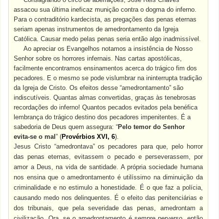
assacou sua última ineficaz munição contra o dogma do inferno.
Para o contraditório kardecista, as pregações das penas eternas
seriam apenas instrumentos de amedrontamento da Igreja
Católica. Causar medo pelas penas seria então algo inadmissível.
Ao apreciar os Evangelhos notamos a insistência de Nosso
Senhor sobre os horrores infernais. Nas cartas apostólicas,
facilmente encontramos ensinamentos acerca do trágico fim dos
pecadores. E o mesmo se pode vislumbrar na ininterrupta tradição
da Igreja de Cristo. Os efeitos desse “amedrontamento” são
indiscutíveis. Quantas almas convertidas, graças às tenebrosas
recordações do inferno! Quantos pecados evitados pela benéfica
lembrança do trágico destino dos pecadores impenitentes. É a
sabedoria de Deus quem assegura: “
Pelo temor do Senhor
evita-se o mal
” (
Provérbios XVI, 6
).
Jesus Cristo “amedrontava” os pecadores para que, pelo horror
das penas eternas, evitassem o pecado e perseverassem, por
amor a Deus, na vida de santidade. A própria sociedade humana
nos ensina que o amedrontamento é utilíssimo na diminuição da
criminalidade e no estimulo a honestidade. É o que faz a polícia,
causando medo nos delinquentes. É o efeito das penitenciárias e
dos tribunais, que pela severidade das penas, amedrontam a
civilização. Ora, se o amedrontamento é sempre perverso, então