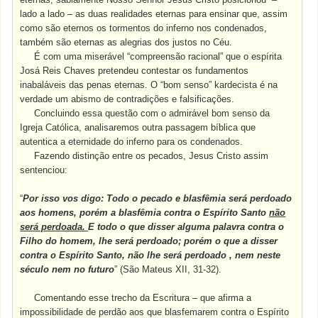
lado a lado – as duas realidades eternas para ensinar que, assim
como são eternos os tormentos do inferno nos condenados,
também são eternas as alegrias dos justos no Céu.
É com uma miserável “compreensão racional” que o espírita
Josá Reis Chaves pretendeu contestar os fundamentos
inabaláveis das penas eternas. O “bom senso” kardecista é na
verdade um abismo de contradições e falsificações.
Concluindo essa questão com o admirável bom senso da
Igreja Católica, analisaremos outra passagem bíblica que
autentica a eternidade do inferno para os condenados.
Fazendo distinção entre os pecados, Jesus Cristo assim
sentenciou:
“
Por isso vos digo: Todo o pecado e blasfêmia será perdoado
aos homens, porém a blasfêmia contra o Espírito Santo
não
será perdoada.
E todo o que disser alguma palavra contra o
Filho do homem, lhe será perdoado; porém o que a disser
contra o Espírito Santo, não lhe será perdoado , nem neste
século nem no futuro
” (São Mateus XII, 31-32).
Comentando esse trecho da Escritura – que afirma a
impossibilidade de perdão aos que blasfemarem contra o Espírito