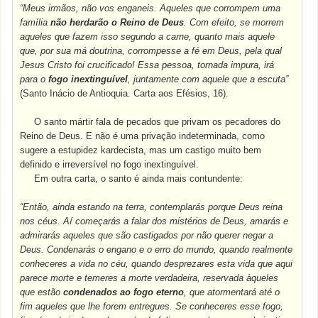
“Meus irmãos, não vos enganeis. Aqueles que corrompem uma
família
não herdarão o Reino de Deus
. Com efeito, se morrem
aqueles que fazem isso segundo a carne, quanto mais aquele
que, por sua má doutrina, corrompesse a fé em Deus, pela qual
Jesus Cristo foi crucificado! Essa pessoa, tornada impura, irá
para o
fogo inextinguível
, juntamente com aquele que a escuta”
(Santo Inácio de Antioquia. Carta aos Efésios, 16).
O santo mártir fala de pecados que privam os pecadores do
Reino de Deus. E não é uma privação indeterminada, como
sugere a estupidez kardecista, mas um castigo muito bem
definido e irreversível no fogo inextinguível.
Em outra carta, o santo é ainda mais contundente:
“Então, ainda estando na terra, contemplarás porque Deus reina
nos céus. Aí começarás a falar dos mistérios de Deus, amarás e
admirarás aqueles que são castigados por não querer negar a
Deus. Condenarás o engano e o erro do mundo, quando realmente
conheceres a vida no céu, quando desprezares esta vida que aqui
parece morte e temeres a morte verdadeira, reservada àqueles
que estão
condenados ao fogo eterno
, que atormentará até o
fim aqueles que lhe forem entregues. Se conheceres esse fogo,