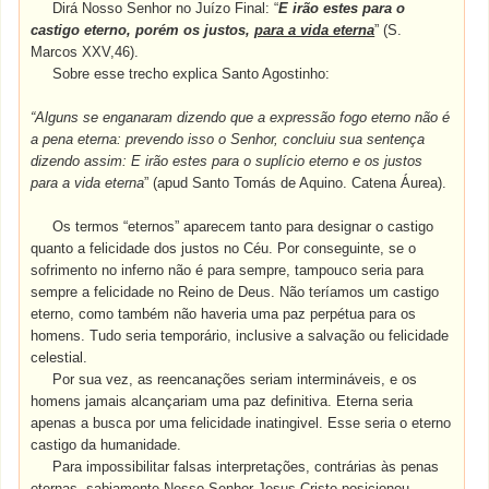
Dirá Nosso Senhor no Juízo Final: “
E irão estes para o
castigo eterno, porém os justos,
para a vida eterna
” (S.
Marcos XXV
,46).
Sobre esse trecho explica Santo Agostinho:
“Alguns se enganaram dizendo que a expressão fogo eterno não é
a pena eterna: prevendo isso o Senhor, concluiu sua sentença
dizendo assim: E irão estes para o suplício eterno e os justos
para a vida eterna
” (apud Santo Tomás de Aquino. Catena Áurea).
Os termos “eternos” aparecem tanto para designar o castigo
quanto a felicidade dos justos no Céu. Por conseguinte, se o
sofrimento no inferno não é para sempre, tampouco seria para
sempre a felicidade no Reino de Deus. Não teríamos um castigo
eterno, como também não haveria uma paz perpétua para os
homens. Tudo seria temporário, inclusive a salvação ou felicidade
celestial.
Por sua vez, as reencanações seriam intermináveis, e os
homens jamais alcançariam uma paz definitiva. Eterna seria
apenas a busca por uma felicidade inatingivel. Esse seria o eterno
castigo da humanidade.
Para impossibilitar falsas interpretações, contrárias às penas
eternas, sabiamente Nosso Senhor Jesus Cristo posicionou –