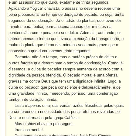
e um assassinato que durou exatamente trinta segundos.
Aplicando a “lógica” chavista, o assassino deveria receber uma
pena proporcional ao tempo de duração do pecado, ou seja, trinta
segundos de condenação. Já o ladrão de plantas, que levou dez
minutos para roubar, permaneceria apenas dez minutos na
penitenciária como pena pelo seu delito. Ademais, adotando por
critério apenas o tempo que levou a execução da transgressão, o
roubo da planta que durou dez minutos seria mais grave que o
assassinato que durou apenas trinta segundos.
Portanto, não é o tempo, mas a matéria própria do delito e
outros fatores que determinam o tempo de condenação. Como já
dissemos, a culpa do pecador sempre aumenta de acordo com a
dignidade da pessoa ofendida. O pecado mortal é uma ofensa
gravíssima contra Deus que tem uma dignidade infinita. Logo, a
culpa do pecador, que peca consciente e deliberadamente, é de
uma gravidade infinita, merecendo, por isso, uma condenação
também de duração infinita.
Essa é apenas uma, das várias razões filosóficas pelas quais
se compreende a necessidade das penas eternas reveladas por
Deus e confirmadas pela Igreja Católica.
Mas o show chavista prossegue...
Irracionalmente!
Consagrando o circo de aberrações, José Reis Chaves