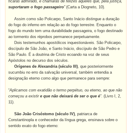
ficarás admirado, e chamarás de felizes aqueles que, pela justiça,
suportaram o fogo passageiro
”
(Carta a Diogneto, 10).
Assim como são Policarpo, Santo Inácio distingue a duração
do fogo do inferno em relação ao do fogo terrestre. Enquanto o
fogo do mundo tem uma durabilidade passageira, o fogo destinado
ao tormento dos réprobos permanece perpetuamente.
Dois testemunhos apostólicos inquestionáveis. São Policarpo,
discípulo de São João, e Santo Inácio, discípulo de São Pedro e
São Paulo. É a doutrina de Cristo ecoando na voz de seus
Apóstolos no decurso dos séculos.
Orígenes de Alexandria
(século III)
, que posteriormente
sucumbiu no erro da salvação universal, também entendia a
designação eterno como algo que permanece para sempre:
“
Aplicamos com exatidão o termo perpétuo, ou eterno, ao que não
começou a existir
e que não deixará de ser o que é
”
. (Livro I, 2,
11).
São João Crisóstomo
(século IV)
, patriarca de
Constantinopla e conhecedor da língua grega, ensinava sobre o
sentido exato do fogo eterno: