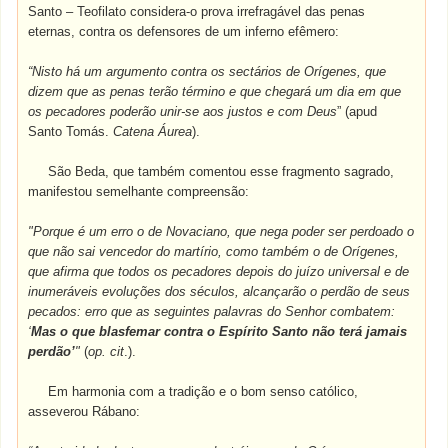
Santo – Teofilato considera-o prova irrefragável das penas
eternas, contra os defensores de um inferno efêmero:
“Nisto há um argumento contra os sectários de Orígenes, que
dizem que as penas terão término e que chegará um dia em que
os pecadores poderão unir-se aos justos e com Deus
” (apud
Santo Tomás.
Catena Áurea
).
São Beda, que também comentou esse fragmento sagrado,
manifestou semelhante compreensão:
"Porque é um erro o de Novaciano, que nega poder ser perdoado o
que não sai vencedor do martírio, como também o de Orígenes,
que afirma que todos os pecadores depois do juízo universal e de
inumeráveis evoluções dos séculos, alcançarão o perdão de seus
pecados: erro que as seguintes palavras do Senhor combatem:
‘
Mas o que blasfemar contra o Espírito Santo não terá jamais
perdão’
"
(
op. cit
.).
Em harmonia com a tradição e o bom senso católico,
asseverou Rábano: