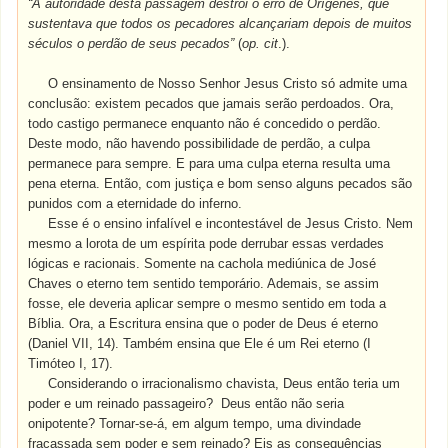
“A autoridade desta passagem destrói o erro de Orígenes, que
sustentava que todos os pecadores alcançariam depois de muitos
séculos o perdão de seus pecados”
(
op. cit
.).
O ensinamento de Nosso Senhor Jesus Cristo só admite uma
conclusão: existem pecados que jamais serão perdoados. Ora,
todo castigo permanece enquanto não é concedido o perdão.
Deste modo, não havendo possibilidade de perdão, a culpa
permanece para sempre. E para uma culpa eterna resulta uma
pena eterna. Então, com justiça e bom senso alguns pecados são
punidos com a eternidade do inferno.
Esse é o ensino infalível e incontestável de Jesus Cristo. Nem
mesmo a lorota de um espírita pode derrubar essas verdades
lógicas e racionais. Somente na cachola mediúnica de José
Chaves o eterno tem sentido temporário. Ademais, se assim
fosse, ele deveria aplicar sempre o mesmo sentido em toda a
Bíblia. Ora, a Escritura ensina que o poder de Deus é eterno
(Daniel VII, 14). Também ensina que Ele é um Rei eterno (I
Timóteo I, 17).
Considerando o irracionalismo chavista, Deus então teria um
poder e um reinado passageiro? Deus então não seria
onipotente? Tornar-se-á, em algum tempo, uma divindade
fracassada sem poder e sem reinado? Eis as consequências