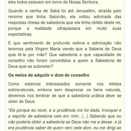
eles todos estavam em torno de Nossa Senhora.
Quando a rainha de Sabá foi até Jerusalém, atraída pelo
renome que tinha Salomão, ela voltou admirada das
respostas cheias de sabedoria que ela tinha obtido deste rei,
porque a realidade ultrapassara em muito suas
expectativas.
E que sentimento de profunda estima e admiração não
teremos pela Virgem Maria vendo que a Saberia de Deus
quis tê-la por mãe? Que sabedoria e que capacidade de
conselho não foram concedidos a quem a Sabedoria de
Deus quis se submeter?
Os meios de adquirir o dom de conselho
Como estamos interessados somente nos efeitos
sobrenaturais, embora sem desprezar os bens naturais,
devemos nos lembrar de que a sabedoria prática deve se
obter de Deus:
“
Eis porque eu rezei, e a prudência me foi dada, invoquei e
o espírito de sabedoria veio em mim. (...) Sabendo que eu
não poderia obter a sabedoria se Deus não me a desse, e já
era prudência saber de quem vem este dom, eu me dirigi ao