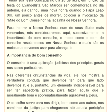
Tendo sua festa colocada no dia 26 de abril, em função da
festa do Evangelista São Marcos ser comemorada no dia
anterior, ela ganhou uma nova honra quando o Papa Leão
XIII, um pouco antes de morrer, colocou a invocação da
“Mãe do Bom Conselho” na ladainha de Nossa Senhora.
Para honrar a Nossa Senhora num de seus títulos mais
venerados, nós consideraremos aqui, sucessivamente, a
importância do bom conselho, o modo como o dom de
conselho resplandeceu em Nossa Senhora e quais são os
meios que devemos usar para alcança-lo.
A importância do bom conselho
O conselho é uma aplicação judiciosa dos princípios gerais
nos casos particulares.
Nas diferentes circunstâncias da vida, ele nos mostra a
verdadeira conduta que devemos ter, para que lado
devemos ir, e é, portanto, um elemento indispensável para
ser ter sabedoria prática, para fazer aquilo que é
moralmente bom e sobrenaturalmente agradável a Deus.
O conselho serve para nos dirigir, bem como aos outros, nos
caminhos da justiça para chegarmos até aquela perfeição