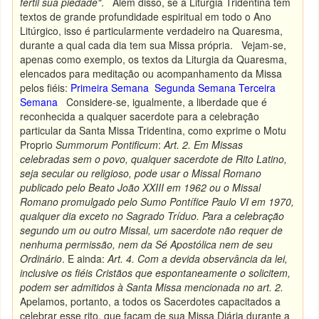
fértil sua piedade"
. Além disso, se a Liturgia Tridentina tem
textos de grande profundidade espiritual em todo o Ano
Litúrgico, isso é particularmente verdadeiro na Quaresma,
durante a qual cada dia tem sua Missa própria. Vejam-se,
apenas como exemplo, os textos da Liturgia da Quaresma,
elencados para meditação ou acompanhamento da Missa
pelos fiéis:
Primeira Semana
Segunda Semana
Terceira
Semana
Considere-se, igualmente, a liberdade que é
reconhecida a qualquer sacerdote para a celebração
particular da Santa Missa Tridentina, como exprime o Motu
Proprio
Summorum Pontificum
:
Art. 2. Em Missas
celebradas sem o povo, qualquer sacerdote de Rito Latino,
seja secular ou religioso, pode usar o Missal Romano
publicado pelo Beato João XXIII em 1962 ou o Missal
Romano promulgado pelo Sumo Pontífice Paulo VI em 1970,
qualquer dia exceto no Sagrado Tríduo. Para a celebração
segundo um ou outro Missal, um sacerdote não requer de
nenhuma permissão, nem da Sé Apostólica nem de seu
Ordinário
. E ainda:
Art. 4. Com a devida observância da lei,
inclusive os fiéis Cristãos que espontaneamente o solicitem,
podem ser admitidos à Santa Missa mencionada no art. 2.
Apelamos, portanto, a todos os Sacerdotes capacitados a
celebrar esse rito, que façam de sua Missa Diária durante a