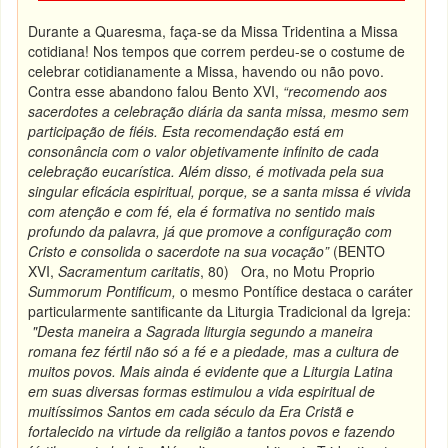
Durante a Quaresma, faça-se da Missa Tridentina a Missa
cotidiana! Nos tempos que correm perdeu-se o costume de
celebrar cotidianamente a Missa, havendo ou não povo.
Contra esse abandono falou Bento XVI,
“recomendo aos
sacerdotes a celebração diária da santa missa, mesmo sem
participação de fiéis. Esta recomendação está em
consonância com o valor objetivamente infinito de cada
celebração eucarística. Além disso, é motivada pela sua
singular eficácia espiritual, porque, se a santa missa é vivida
com atenção e com fé, ela é formativa no sentido mais
profundo da palavra, já que promove a configuração com
Cristo e consolida o sacerdote na sua vocação”
(BENTO
XVI,
Sacramentum caritatis
, 80) Ora, no Motu Proprio
Summorum Pontificum,
o mesmo Pontífice destaca o caráter
particularmente santificante da Liturgia Tradicional da Igreja:
"Desta maneira a Sagrada liturgia segundo a maneira
romana fez fértil não só a fé e a piedade, mas a cultura de
muitos povos. Mais ainda é evidente que a Liturgia Latina
em suas diversas formas estimulou a vida espiritual de
muitíssimos Santos em cada século da Era Cristã e
fortalecido na virtude da religião a tantos povos e fazendo