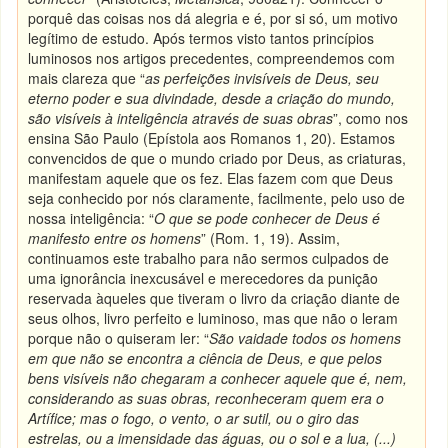
porquê das coisas nos dá alegria e é, por si só, um motivo
legítimo de estudo. Após termos visto tantos princípios
luminosos nos artigos precedentes, compreendemos com
mais clareza que “
as perfeições invisíveis de Deus, seu
eterno poder e sua divindade, desde a criação do mundo,
são visíveis à inteligência através de suas obras
”, como nos
ensina São Paulo (Epístola aos Romanos 1, 20). Estamos
convencidos de que o mundo criado por Deus, as criaturas,
manifestam aquele que os fez. Elas fazem com que Deus
seja conhecido por nós claramente, facilmente, pelo uso de
nossa inteligência: “
O que se pode conhecer de Deus é
manifesto entre os homens
” (Rom. 1, 19). Assim,
continuamos este trabalho para não sermos culpados de
uma ignorância inexcusável e merecedores da punição
reservada àqueles que tiveram o livro da criação diante de
seus olhos, livro perfeito e luminoso, mas que não o leram
porque não o quiseram ler: “
São vaidade todos os homens
em que não se encontra a ciência de Deus, e que pelos
bens visíveis não chegaram a conhecer aquele que é, nem,
considerando as suas obras, reconheceram quem era o
Artífice; mas o fogo, o vento, o ar sutil, ou o giro das
estrelas, ou a imensidade das águas, ou o sol e a lua, (...)