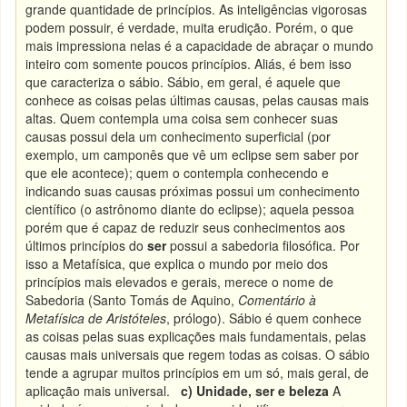
grande quantidade de princípios. As inteligências vigorosas
podem possuir, é verdade, muita erudição. Porém, o que
mais impressiona nelas é a capacidade de abraçar o mundo
inteiro com somente poucos princípios. Aliás, é bem isso
que caracteriza o sábio. Sábio, em geral, é aquele que
conhece as coisas pelas últimas causas, pelas causas mais
altas. Quem contempla uma coisa sem conhecer suas
causas possui dela um conhecimento superficial (por
exemplo, um camponês que vê um eclipse sem saber por
que ele acontece); quem o contempla conhecendo e
indicando suas causas próximas possui um conhecimento
científico (o astrônomo diante do eclipse); aquela pessoa
porém que é capaz de reduzir seus conhecimentos aos
últimos princípios do
ser
possui a sabedoria filosófica. Por
isso a Metafísica, que explica o mundo por meio dos
princípios mais elevados e gerais, merece o nome de
Sabedoria (Santo Tomás de Aquino,
Comentário à
Metafísica de Aristóteles
, prólogo). Sábio é quem conhece
as coisas pelas suas explicações mais fundamentais, pelas
causas mais universais que regem todas as coisas. O sábio
tende a agrupar muitos princípios em um só, mais geral, de
aplicação mais universal.
c) Unidade, ser e beleza
A