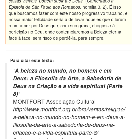
coisas visíveis, podem subir até Deus
” (
Comentário à
Epistola de São Paulo aos Romanos
, homilia 3, 2). É isso
que buscamos fazer com este nosso progressivo trabalho, e
nossa maior felicidade seria a de levar aqueles que o lerem
a um amor por Deus que, com sua graça, chegasse à
perfeição no Céu, onde contemplaremos a Beleza eterna
face à face, sem risco de perdê-la, para sempre.
Para citar este texto:
"
A beleza no mundo, no homem e em
Deus: a Filosofia da Arte, a Sabedoria de
Deus na Criação e a vida espiritual (Parte
8)
"
MONTFORT Associação Cultural
http://www.montfort.org.br/bra/veritas/religiao/
a-beleza-no-mundo-no-homem-e-em-deus-a-
filosofia-da-arte-a-sabedoria-de-deus-na-
criacao-e-a-vida-espiritual-parte-8/