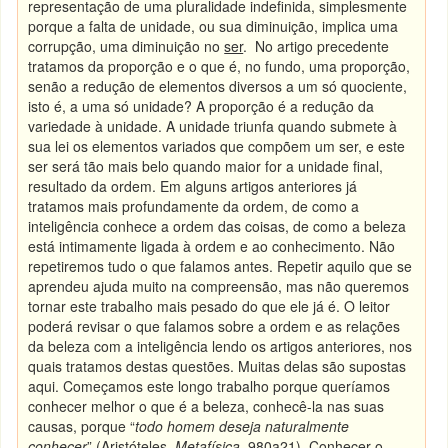
representação de uma pluralidade indefinida, simplesmente
porque a falta de unidade, ou sua diminuição, implica uma
corrupção, uma diminuição no
ser
.
No artigo precedente
tratamos da proporção e o que é, no fundo, uma proporção,
senão a redução de elementos diversos a um só quociente,
isto é, a uma só unidade? A proporção é a redução da
variedade à unidade. A unidade triunfa quando submete à
sua lei os elementos variados que compõem um ser, e este
ser será tão mais belo quando maior for a unidade final,
resultado da ordem. Em alguns artigos anteriores já
tratamos mais profundamente da ordem, de como a
inteligência conhece a ordem das coisas, de como a beleza
está intimamente ligada à ordem e ao conhecimento. Não
repetiremos tudo o que falamos antes. Repetir aquilo que se
aprendeu ajuda muito na compreensão, mas não queremos
tornar este trabalho mais pesado do que ele já é. O leitor
poderá revisar o que falamos sobre a ordem e as relações
da beleza com a inteligência lendo os artigos anteriores, nos
quais tratamos destas questões. Muitas delas são supostas
aqui. Começamos este longo trabalho porque queríamos
conhecer melhor o que é a beleza, conhecê-la nas suas
causas, porque “
todo homem deseja naturalmente
conhecer
” (Aristóteles,
Metafísica
, 980a21). Conhecer o