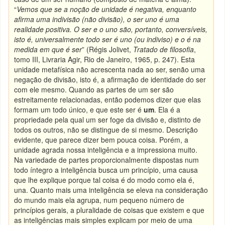
“
Vemos que se a noção de unidade é negativa, enquanto
afirma uma indivisão (não divisão), o ser uno é uma
realidade positiva. O ser e o uno são, portanto, conversíveis,
isto é, universalmente todo ser é uno (ou indiviso) e o é na
medida em que é ser
” (Régis Jolivet,
Tratado de filosofia
,
tomo III, Livraria Agir, Rio de Janeiro, 1965, p. 247). Esta
unidade metafísica não acrescenta nada ao ser, senão uma
negação de divisão, isto é, a afirmação de identidade do ser
com ele mesmo. Quando as partes de um ser são
estreitamente relacionadas, então podemos dizer que elas
formam um todo único, e que este ser é
um
. Ela é a
propriedade pela qual um ser foge da divisão e, distinto de
todos os outros, não se distingue de si mesmo. Descrição
evidente, que parece dizer bem pouca coisa. Porém, a
unidade agrada nossa inteligência e a impressiona muito.
Na variedade de partes proporcionalmente dispostas num
todo íntegro a inteligência busca um princípio, uma causa
que lhe explique porque tal coisa é do modo como ela é,
una. Quanto mais uma inteligência se eleva na consideração
do mundo mais ela agrupa, num pequeno número de
princípios gerais, a pluralidade de coisas que existem e que
as inteligências mais simples explicam por meio de uma