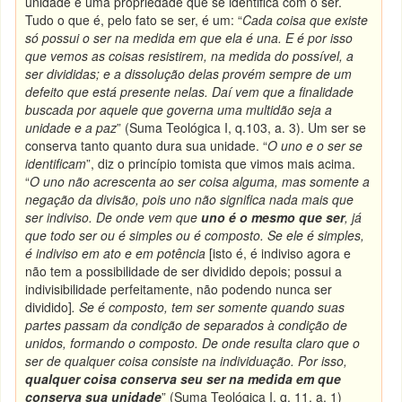
unidade é uma propriedade que se identifica com o ser.
Tudo o que é, pelo fato se ser, é um: “
Cada coisa que existe
só possui o ser na medida em que ela é una. E é por isso
que vemos as coisas resistirem, na medida do possível, a
ser divididas; e a dissolução delas provém sempre de um
defeito que está presente nelas. Daí vem que a finalidade
buscada por aquele que governa uma multidão seja a
unidade e a paz
” (Suma Teológica I, q.103, a. 3). Um ser se
conserva tanto quanto dura sua unidade. “
O uno e o ser se
identificam
”, diz o princípio tomista que vimos mais acima.
“
O uno não acrescenta ao ser coisa alguma, mas somente a
negação da divisão, pois uno não significa nada mais que
ser indiviso. De onde vem que
uno é o mesmo que ser
, já
que todo ser ou é simples ou é composto. Se ele é simples,
é indiviso em ato e em potência
[isto é, é indiviso agora e
não tem a possibilidade de ser dividido depois; possui a
indivisibilidade perfeitamente, não podendo nunca ser
dividido]
. Se é composto, tem ser somente quando suas
partes passam da condição de separados à condição de
unidos, formando o composto. De onde resulta claro que o
ser de qualquer coisa consiste na individuação. Por isso,
qualquer coisa conserva seu ser na medida em que
conserva sua unidade
” (Suma Teológica I, q. 11, a. 1)