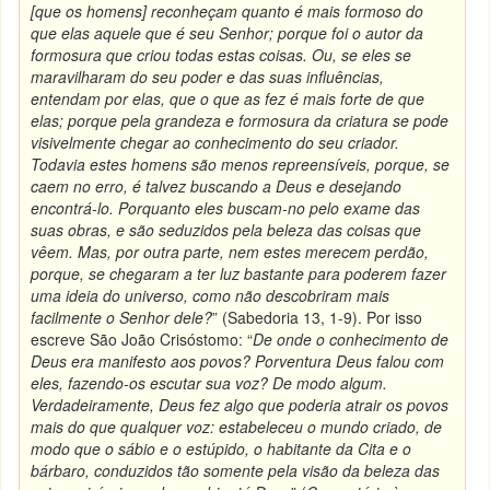
[que os homens] reconheçam quanto é mais formoso do
que elas aquele que é seu Senhor; porque foi o autor da
formosura que criou todas estas coisas. Ou, se eles se
maravilharam do seu poder e das suas influências,
entendam por elas, que o que as fez é mais forte de que
elas; porque pela grandeza e formosura da criatura se pode
visivelmente chegar ao conhecimento do seu criador.
Todavia estes homens são menos repreensíveis, porque, se
caem no erro, é talvez buscando a Deus e desejando
encontrá-lo. Porquanto eles buscam-no pelo exame das
suas obras, e são seduzidos pela beleza das coisas que
vêem. Mas, por outra parte, nem estes merecem perdão,
porque, se chegaram a ter luz bastante para poderem fazer
uma ideia do universo, como não descobriram mais
facilmente o Senhor dele?
” (Sabedoria 13, 1-9). Por isso
escreve São João Crisóstomo: “
De onde o conhecimento de
Deus era manifesto aos povos? Porventura Deus falou com
eles, fazendo-os escutar sua voz? De modo algum.
Verdadeiramente, Deus fez algo que poderia atrair os povos
mais do que qualquer voz: estabeleceu o mundo criado, de
modo que o sábio e o estúpido, o habitante da Cita e o
bárbaro, conduzidos tão somente pela visão da beleza das