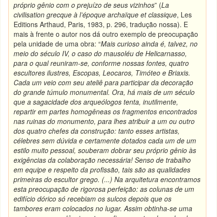
próprio gênio com o prejuízo de seus vizinhos
” (
La
civilisation grecque à l’époque archaïque et classique
, Les
Editions Arthaud, Paris, 1983, p. 296, tradução nossa). E
mais à frente o autor nos dá outro exemplo de preocupação
pela unidade de uma obra: “
Mais curioso ainda é, talvez, no
meio do século IV, o caso do mausoléu de Helicarnasso,
para o qual reuniram-se, conforme nossas fontes, quatro
escultores ilustres, Escopas, Leocaros, Timóteo e Briaxis.
Cada um veio com seu ateliê para participar da decoração
do grande túmulo monumental. Ora, há mais de um século
que a sagacidade dos arqueólogos tenta, inutilmente,
repartir em partes homogêneas os fragmentos encontrados
nas ruinas do monumento, para lhes atribuir a um ou outro
dos quatro chefes da construção: tanto esses artistas,
célebres sem dúvida e certamente dotados cada um de um
estilo muito pessoal, souberam dobrar seu próprio gênio às
exigências da colaboração necessária! Senso de trabalho
em equipe e respeito da profissão, tais são as qualidades
primeiras do escultor grego. (...) Na arquitetura encontramos
esta preocupação de rigorosa perfeição: as colunas de um
edifício dórico só recebiam os sulcos depois que os
tambores eram colocados no lugar. Assim obtinha-se uma