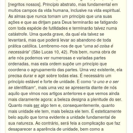
[negritos nossos]. Princípio abstrato, mas fundamental em
muitos campos da vida humana, inclusive na vida espiritual.
As almas que nunca tomam um princípio que una suas
ações e que as dirijam para Deus terminarão se fatigando
com toda espécie de futilidades e terminarão talvez numa
catástrofe. Uma queda grave, da qual ela talvez se
levantará, mas que poderá levar ao abandono de toda
prática católica. Lembremo-nos de que “
uma só coisa é
necessária
” (São Lucas 10, 42). Pois bem, numa obra de
arte nós podemos ver numerosas e variadas partes
ordenadas, mas esta ordem supõe um princípio que
coordena o agrupamento das partes. Uma vez existente, ela
precisa durar e agir sobre todas elas. É necessário um
princípio estável e forte de unidade. E como “
o uno e o ser
se identificam
”, mais uma vez se apresenta diante de nós
aquilo que vimos nos artigos anteriores e que vemos ainda
mais claramente agora: a beleza designa a plenitude do ser.
Quanto mais
ser
algo tem e, consequentemente, quanto
mais unidade ele tem, mais beleza ele tem. É esteticamente
belo aquilo que torna evidente a unidade fundamental de
sua natureza. Ao contrário, será feia a complicação que faz
desaparecer a aparência de unidade, bem como a