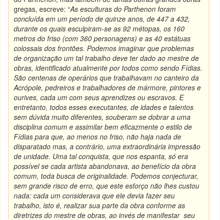
gregas, escreve: “
As esculturas do Parthenon foram
concluída em um período de quinze anos, de 447 a 432,
durante os quais esculpiram-se as 92 métopas, os 160
metros do friso (com 360 personagens) e as 40 estátuas
colossais dos frontões. Podemos imaginar que problemas
de organização um tal trabalho deve ter dado ao mestre de
obras, identificado atualmente por todos como sendo Fídias.
São centenas de operários que trabalhavam no canteiro da
Acrópole, pedreiros e trabalhadores de mármore, pintores e
ourives, cada um com seus aprendizes ou escravos. E
entretanto, todos esses executantes, de idades e talentos
sem dúvida muito diferentes, souberam se dobrar a uma
disciplina comum e assimilar bem eficazmente o estilo de
Fídias para que, ao menos no friso, não haja nada de
disparatado mas, a contrário, uma extraordinária impressão
de unidade. Uma tal conquista, que nos espanta, só era
possível se cada artista abandonava, ao benefício da obra
comum, toda busca de originalidade. Podemos conjecturar,
sem grande risco de erro, que este esforço não lhes custou
nada: cada um considerava que ele devia fazer seu
trabalho, isto é, realizar sua parte da obra conforme as
diretrizes do mestre de obras, ao invés de manifestar seu