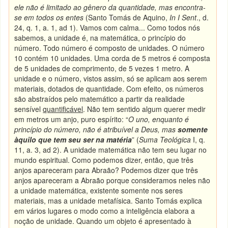
ele não é limitado ao gênero da quantidade, mas encontra-
se em todos os entes
(Santo Tomás de Aquino,
In I Sent
., d.
24, q. 1, a. 1, ad 1). Vamos com calma... Como todos nós
sabemos, a unidade é, na matemática, o princípio do
número. Todo número é composto de unidades. O número
10 contém 10 unidades. Uma corda de 5 metros é composta
de 5 unidades de comprimento, de 5 vezes 1 metro. A
unidade e o número, vistos assim, só se aplicam aos serem
materiais, dotados de quantidade. Com efeito, os números
são abstraídos pelo matemático a partir da realidade
sensível
quantificável
. Não tem sentido algum querer medir
em metros um anjo, puro espírito: “
O uno, enquanto é
princípio do número, não é atribuível a Deus, mas
somente
àquilo que tem seu ser na matéria
” (
Suma Teológica
I, q.
11, a. 3, ad 2). A unidade matemática não tem seu lugar no
mundo espiritual. Como podemos dizer, então, que três
anjos apareceram para Abraão? Podemos dizer que três
anjos apareceram a Abraão porque consideramos neles não
a unidade matemática, existente somente nos seres
materiais, mas a unidade metafísica. Santo Tomás explica
em vários lugares o modo como a inteligência elabora a
noção de unidade. Quando um objeto é apresentado à