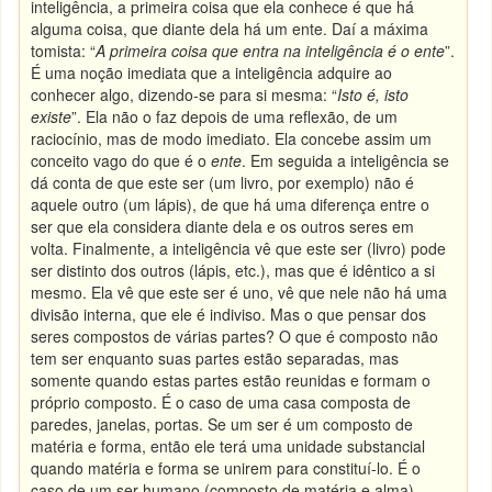
inteligência, a primeira coisa que ela conhece é que há
alguma coisa, que diante dela há um ente. Daí a máxima
tomista: “
A primeira coisa que entra na inteligência é o ente
”.
É uma noção imediata que a inteligência adquire ao
conhecer algo, dizendo-se para si mesma: “
Isto é, isto
existe
”. Ela não o faz depois de uma reflexão, de um
raciocínio, mas de modo imediato. Ela concebe assim um
conceito vago do que é o
ente
. Em seguida a inteligência se
dá conta de que este ser (um livro, por exemplo) não é
aquele outro (um lápis), de que há uma diferença entre o
ser que ela considera diante dela e os outros seres em
volta. Finalmente, a inteligência vê que este ser (livro) pode
ser distinto dos outros (lápis, etc.), mas que é idêntico a si
mesmo. Ela vê que este ser é uno, vê que nele não há uma
divisão interna, que ele é indiviso. Mas o que pensar dos
seres compostos de várias partes? O que é composto não
tem ser enquanto suas partes estão separadas, mas
somente quando estas partes estão reunidas e formam o
próprio composto. É o caso de uma casa composta de
paredes, janelas, portas. Se um ser é um composto de
matéria e forma, então ele terá uma unidade substancial
quando matéria e forma se unirem para constituí-lo. É o
caso de um ser humano (composto de matéria e alma).