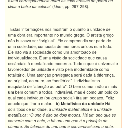
exata correspondência entre as finas arestas de pedra de
cima à baixo da coluna
” (
idem
, pp. 297-298).
Estas informações nos mostram o quanto a unidade de
uma obra era importante no mundo grego. O artista grego
não buscava ser “original”. Ele compreendia ser parte de
uma sociedade, composta de membros unidos num todo.
Ele não via a sociedade como um amontoado de
individualidades. É uma visão da sociedade que causa
escândalo à mentalidade moderna. Tudo o que é universal e
favorecedor de unidade é visto pela modernidade como
totalitário. Uma atenção privilegiada será dada à diferença,
ao original, ao outro, ao “periférico”. Individualismo
maquiado de “atenção ao outro”. O bem comum não é mais
um
bem comum a todos, indivisível, mas é como um bolo do
qual cada indivíduo (ou grupo social) tira um pedaço. Feliz
aquele que tirar o maior.
b) Metafísica da unidade
Há
dois tipos de unidade, a
unidade matemática
e a
unidade
metafísica
: “
O uno é dito de dois modos. Há um uno que se
converte com o ente, e há um uno que é o princípio do
número. Se falamos do uno que é conversível com o ente,