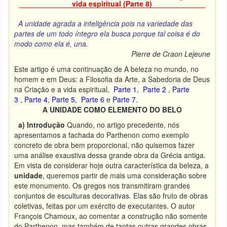
vida espiritual (Parte 8)
A unidade agrada a inteligência pois na variedade das
partes de um todo íntegro ela busca porque tal coisa é do
modo como ela é, una.
Pierre de Craon Lejeune
Este artigo é uma continuação de A beleza no mundo, no
homem e em Deus: a Filosofia da Arte, a Sabedoria de Deus
na Criação e a vida espiritual,
Parte 1
,
Parte 2
,
Parte
3
,
Parte 4
,
Parte 5
,
Parte 6
e
Parte 7
.
A UNIDADE COMO ELEMENTO DO BELO
a) Introdução
Quando, no artigo precedente, nós
apresentamos a fachada do Parthenon como exemplo
concreto de obra bem proporcional, não quisemos fazer
uma análise exaustiva dessa grande obra da Grécia antiga.
Em vista de considerar hoje outra característica da beleza, a
unidade
, queremos partir de mais uma consideração sobre
este monumento. Os gregos nos transmitiram grandes
conjuntos de esculturas decorativas. Elas são fruto de obras
coletivas, feitas por um exército de executantes. O autor
François Chamoux, ao comentar a construção não somente
do Parthenon, mas também de tantas outras grandes obras