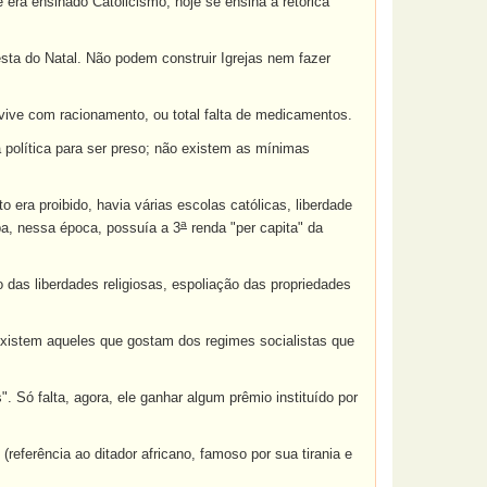
 era ensinado Catolicismo, hoje se ensina a retórica
esta do Natal. Não podem construir Igrejas nem fazer
ve com racionamento, ou total falta de medicamentos.
 política para ser preso; não existem as mínimas
o era proibido, havia várias escolas católicas, liberdade
a
uba, nessa época, possuía a 3
renda "per capita" da
 das liberdades religiosas, espoliação das propriedades
a existem aqueles que gostam dos regimes socialistas que
 Só falta, agora, ele ganhar algum prêmio instituído por
referência ao ditador africano, famoso por sua tirania e