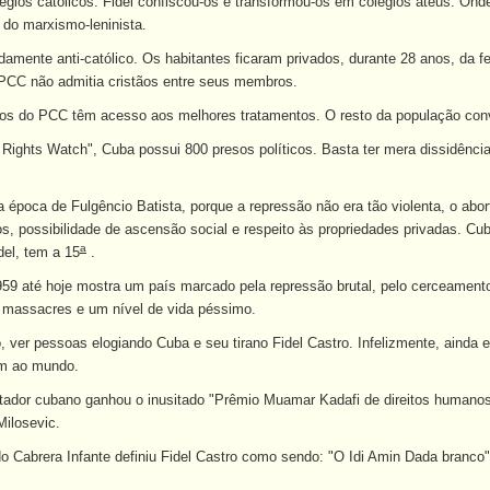
légios católicos. Fidel confiscou-os e transformou-os em colégios ateus. Onde
 do marxismo-leninista.
damente anti-católico. Os habitantes ficaram privados, durante 28 anos, da f
 PCC não admitia cristãos entre seus membros.
s do PCC têm acesso aos melhores tratamentos. O resto da população convi
ghts Watch", Cuba possui 800 presos políticos. Basta ter mera dissidência
 época de Fulgêncio Batista, porque a repressão não era tão violenta, o abort
cos, possibilidade de ascensão social e respeito às propriedades privadas. C
a
el, tem a 15
.
959 até hoje mostra um país marcado pela repressão brutal, pelo cerceamento
, massacres e um nível de vida péssimo.
to, ver pessoas elogiando Cuba e seu tirano Fidel Castro. Infelizmente, aind
am ao mundo.
tador cubano ganhou o inusitado "Prêmio Muamar Kadafi de direitos humanos".
ilosevic.
o Cabrera Infante definiu Fidel Castro como sendo: "O Idi Amin Dada branco" (