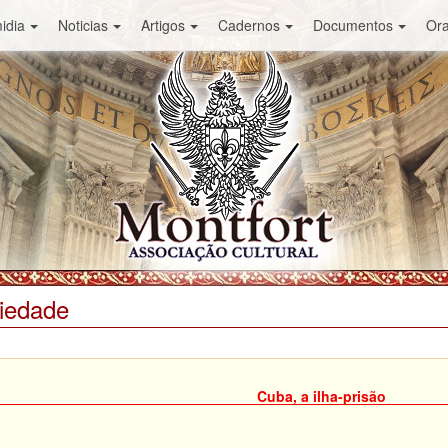
idia
Noticias
Artigos
Cadernos
Documentos
Or
ciedade
Cuba, a ilha-prisão