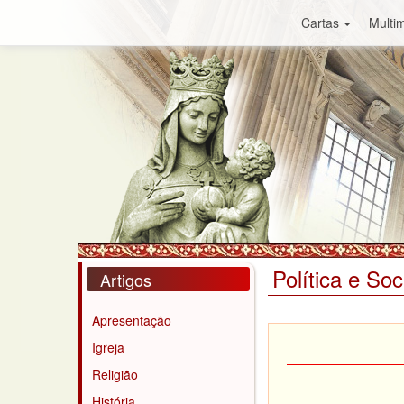
Cartas
Multim
Política e So
Artigos
Apresentação
Igreja
Religião
História