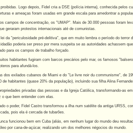
roibidas. Logo depois, Fidel cria a DSE (polícia interna), conhecida pelos
Torturas e ameaças foram usadas em grande escala para amedontrar a popula
os campos de concentração, os "UMAP". Mais de 30.000 pessoas foram levadas
e geraram protestos internacionais até de comunistas.
lei da "periculosidade pré-delitiva", que em muito lembra o período do terro
cidadão poderia ser preso por mera suspeita se as autoridades achassem que 
iado para os campos de trabalho forçado.
itos habitantes fugiram com barcos precários pelo mar, os famosos "balseros
teros para afundá-los.
s dos exilados cubanos de Miami e do "Le livre noir du communisme", de 19
0 de habitantes (quase 20% da população), incluindo sua filha Alina Fernande
propriedades privadas das pessoas e da Igreja Católica, transformando-as e
az o que bem entender com elas.
dado o poder, Fidel Castro transformou a ilha num satélite da antiga URSS, co
ficada, pois ela é cercada de tubarões.
nunca funcionou bem em Cuba (aliás, em nenhum lugar do mundo deu resultado
róleo por cana-de-açúcar, realizando um dos melhores négocios do mundo.