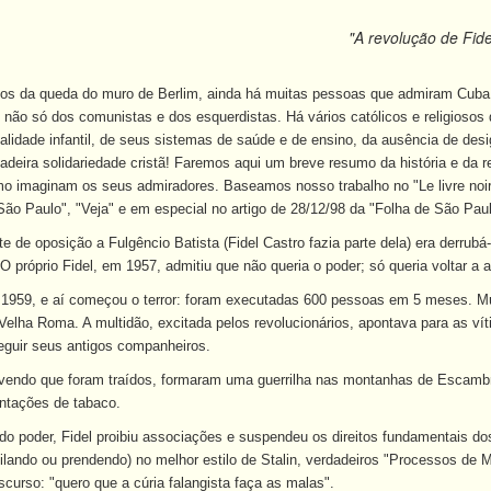
"A revolução de Fide
s da queda do muro de Berlim, ainda há muitas pessoas que admiram Cuba e 
não só dos comunistas e dos esquerdistas. Há vários católicos e religiosos 
alidade infantil, de seus sistemas de saúde e de ensino, da ausência de des
dadeira solidariedade cristã! Faremos aqui um breve resumo da história e da r
mo imaginam os seus admiradores. Baseamos nosso trabalho no "Le livre noir
São Paulo", "Veja" e em especial no artigo de 28/12/98 da "Folha de São Paul
te de oposição a Fulgêncio Batista (Fidel Castro fazia parte dela) era derrubá-
 próprio Fidel, em 1957, admitiu que não queria o poder; só queria voltar a 
 1959, e aí começou o terror: foram executadas 600 pessoas em 5 meses. M
 Velha Roma. A multidão, excitada pelos revolucionários, apontava para as vít
guir seus antigos companheiros.
, vendo que foram traídos, formaram uma guerrilha nas montanhas de Escambr
antações de tabaco.
o poder, Fidel proibiu associações e suspendeu os direitos fundamentais do
xilando ou prendendo) no melhor estilo de Stalin, verdadeiros "Processos 
iscurso: "quero que a cúria falangista faça as malas".