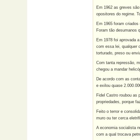
Em 1962 as greves são p
opositores do regime. 
Em 1965 foram criados 
Foram tão desumanos qu
Em 1978 foi aprovada a 
com essa lei, qualquer 
torturado, preso ou env
Com tanta repressão, mu
chegou a mandar helicóp
De acordo com as conta
e exilou quase 2.000.00
Fidel Castro roubou as 
propriedades, porque f
Feito o terror e consoli
muro ou ter cerca eletri
A economia socialista 
com a qual trocava pet