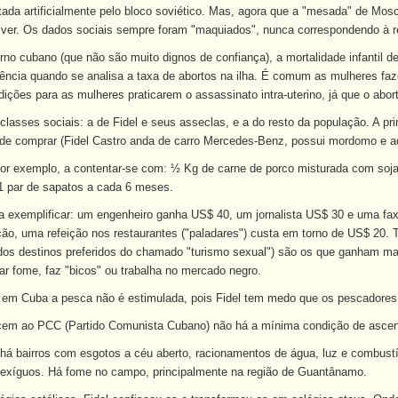
ada artificialmente pelo bloco soviético. Mas, agora que a "mesada" de Mosc
viver. Os dados sociais sempre foram "maquiados", nunca correspondendo à r
no cubano (que não são muito dignos de confiança), a mortalidade infantil
ncia quando se analisa a taxa de abortos na ilha. É comum as mulheres faze
ições para as mulheres praticarem o assassinato intra-uterino, já que o abort
asses sociais: a de Fidel e seus asseclas, e a do resto da população. A pri
de comprar (Fidel Castro anda de carro Mercedes-Benz, possui mordomo e ad
por exemplo, a contentar-se com: ½ Kg de carne de porco misturada com soj
1 par de sapatos a cada 6 meses.
ra exemplificar: um engenheiro ganha US$ 40, um jornalista US$ 30 e uma fa
ão, uma refeição nos restaurantes ("paladares") custa em torno de US$ 20. Ta
dos destinos preferidos do chamado "turismo sexual") são os que ganham mai
r fome, faz "bicos" ou trabalha no mercado negro.
, em Cuba a pesca não é estimulada, pois Fidel tem medo que os pescadore
cem ao PCC (Partido Comunista Cubano) não há a mínima condição de ascen
á bairros com esgotos a céu aberto, racionamentos de água, luz e combustív
xíguos. Há fome no campo, principalmente na região de Guantânamo.