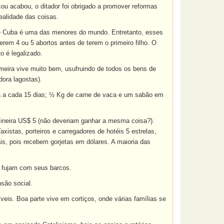
ou acabou, o ditador foi obrigado a promover reformas
ealidade das coisas.
 de Cuba é uma das menores do mundo. Entretanto, esses
rem 4 ou 5 abortos antes de terem o primeiro filho. O
o é legalizado.
meira vive muito bem, usufruindo de todos os bens de
ora lagostas).
a a cada 15 dias; ½ Kg de carne de vaca e um sabão em
xineira US$ 5 (não deveriam ganhar a mesma coisa?).
xistas, porteiros e carregadores de hotéis 5 estrelas,
s, pois recebem gorjetas em dólares. A maioria das
s fujam com seus barcos.
são social.
eis. Boa parte vive em cortiços, onde várias famílias se