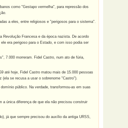
 cubanos como "Gestapo vermelha", para repressão dos
ção.
 a eles, entre religiosos e "perigosos para o sistema".
r da Revolução Francesa e da época nazista. De acordo
ele era perigoso para o Estado, e com isso podia ser
", 7.000 morreram. Fidel Castro, num ato de fúria,
59 até hoje, Fidel Castro matou mais de 15.000 pessoas
z (ela se recusa a usar o sobrenome "Castro").
m domínio público. Na verdade, transformou-as em suas
m a única diferença de que ela não precisou construir
), já que sempre precisou do auxílio da antiga URSS,