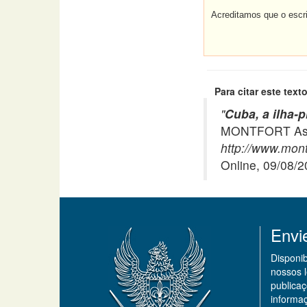
Acreditamos que o escrit
Para citar este texto
"
Cuba, a ilha-p
MONTFORT Asso
http://www.montf
Online, 09/08/
Envi
Disponi
nossos 
publicaç
informa