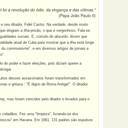
l foi a revolução do ódio, da vingança e das vítimas."
(Papa João Paulo II)
seu ditador, Fidel Castro. Na verdade, desde muito
que elogiam a ilha-prisão, o que é vergonhoso. Fala-se
igualdades sociais. E, cúmulo do absurdo, dizem que
ealidade atual de Cuba para mostrar que a ilha está longe
 du communisme", e em diversos artigos de jornais e
o".
lo do poder e fazer eleições, pois diziam querer a
advogar.
uitos desses assassinatos foram transformados em
imas e gritava : "É digno de Roma Antiga!". O ditador
ay, mas foram vencidos pelo ditador e levados para o
s cidadãos. Fez uma "limpeza", livrando-se dos
de Moscou" em Havana. Em 1961, 131 padres são expulsos