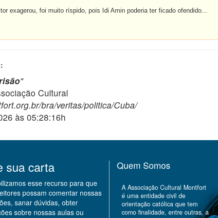
or exagerou, foi muito ríspido, pois Idi Amin poderia ter ficado ofendido...
:
risão
"
ciação Cultural
ort.org.br/bra/veritas/politica/Cuba/
2026 às 05:28:16h
e sua carta
Quem Somos
bilizamos esse recurso para que
A Associação Cultural Montfort
leitores possam comentar nossas
é uma entidade civil de
ões, sanar dúvidas, obter
orientação católica que tem
ções sobre nossas aulas ou
como finalidade, entre outras, a