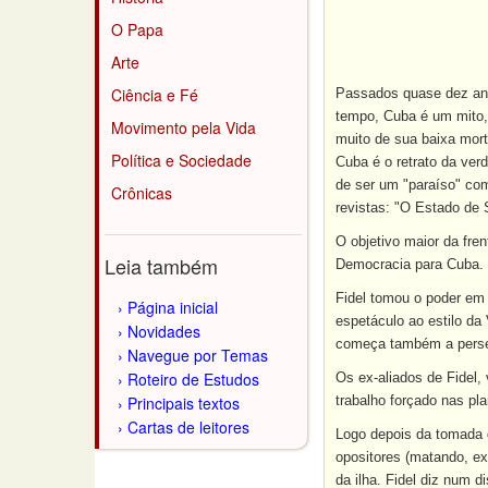
O Papa
Arte
Ciência e Fé
Passados quase dez ano
tempo, Cuba é um mito, 
Movimento pela Vida
muito de sua baixa mort
Política e Sociedade
Cuba é o retrato da ver
de ser um "paraíso" co
Crônicas
revistas: "O Estado de 
O objetivo maior da fren
Leia também
Democracia para Cuba. O
Fidel tomou o poder em
Página inicial
espetáculo ao estilo da
Novidades
começa também a perse
Navegue por Temas
Roteiro de Estudos
Os ex-aliados de Fidel
Principais textos
trabalho forçado nas pl
Cartas de leitores
Logo depois da tomada d
opositores (matando, e
da ilha. Fidel diz num d