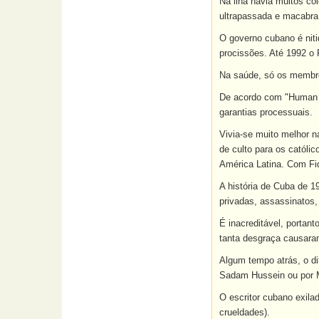
Na ilha havia muitos co
ultrapassada e macabra
O governo cubano é niti
procissões. Até 1992 o
Na saúde, só os membro
De acordo com "Human Ri
garantias processuais.
Vivia-se muito melhor na
de culto para os católi
América Latina. Com Fid
A história de Cuba de 1
privadas, assassinatos
É inacreditável, portan
tanta desgraça causar
Algum tempo atrás, o di
Sadam Hussein ou por M
O escritor cubano exilad
crueldades).