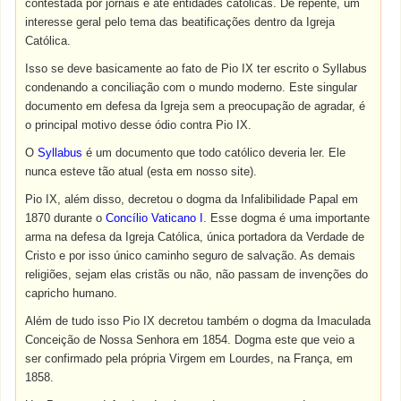
contestada por jornais e até entidades católicas. De repente, um
interesse geral pelo tema das beatificações dentro da Igreja
Católica.
Isso se deve basicamente ao fato de Pio IX ter escrito o Syllabus
condenando a conciliação com o mundo moderno. Este singular
documento em defesa da Igreja sem a preocupação de agradar, é
o principal motivo desse ódio contra Pio IX.
O
Syllabus
é um documento que todo católico deveria ler. Ele
nunca esteve tão atual (esta em nosso site).
Pio IX, além disso, decretou o dogma da Infalibilidade Papal em
1870 durante o
Concílio Vaticano I
. Esse dogma é uma importante
arma na defesa da Igreja Católica, única portadora da Verdade de
Cristo e por isso único caminho seguro de salvação. As demais
religiões, sejam elas cristãs ou não, não passam de invenções do
capricho humano.
Além de tudo isso Pio IX decretou também o dogma da Imaculada
Conceição de Nossa Senhora em 1854. Dogma este que veio a
ser confirmado pela própria Virgem em Lourdes, na França, em
1858.