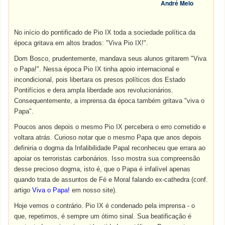
André Melo
No início do pontificado de Pio IX toda a sociedade política da
época gritava em altos brados: "Viva Pio IX!".
Dom Bosco, prudentemente, mandava seus alunos gritarem "Viva
o Papa!". Nessa época Pio IX tinha apoio internacional e
incondicional, pois libertara os presos políticos dos Estado
Pontifícios e dera ampla liberdade aos revolucionários.
Consequentemente, a imprensa da época também gritava "viva o
Papa".
Poucos anos depois o mesmo Pio IX percebera o erro cometido e
voltara atrás. Curioso notar que o mesmo Papa que anos depois
definiria o dogma da Infalibilidade Papal reconheceu que errara ao
apoiar os terroristas carbonários. Isso mostra sua compreensão
desse precioso dogma, isto é, que o Papa é infalível apenas
quando trata de assuntos de Fé e Moral falando ex-cathedra (conf.
artigo
Viva o Papa!
em nosso site).
Hoje vemos o contrário. Pio IX é condenado pela imprensa - o
que, repetimos, é sempre um ótimo sinal. Sua beatificação é