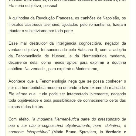
Ela seria subjetiva, pessoal.
A guilhotina da Revolução Francesa, os canhôes de Napoleão, os
filósofos abstrusos alemães, ajudados pelo romantismo, fizeram
triunfar o subjetivismo por toda parte.
Esse mal destruidor da inteligência cognoscitiva, negador da
verdade objetiva, foi sancionado pelo Vaticano II, com a adoção
da Fenomenilogia de Husserl, e da Hermenêutica moderna,
decorrente dela, como meios aptos para exprimir a doutrina
católica. Na verdade , para exprimir o Modernismo;
Acontece que a Fenomenologia nega que se possa conhecer o
ser e a hermenêutica moderna defende o livre exame da realidade.
Ela afirma que tudo pode ser interpretado livremente, negando
toda objetividade e toda possibilidade de conhecimento certo das
coisas e dos textos.
Com efeito,
“a moderna Hermenêutica parte do pressuposto de
que o ser não é cognoscível objetivamente, nem definível, é
somente interpretável”
(Mário Bruno Sproviero, in
Verdade e