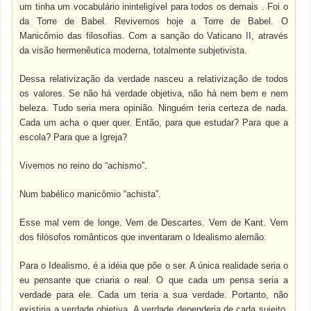
um tinha um vocabulário ininteligível para todos os demais . Foi o
da Torre de Babel. Revivemos hoje a Torre de Babel. O
Manicômio das filosofias. Com a sanção do Vaticano II, através
da visão hermenêutica moderna, totalmente subjetivista.
Dessa relativização da verdade nasceu a relativização de todos
os valores. Se não há verdade objetiva, não há nem bem e nem
beleza. Tudo seria mera opinião. Ninguém teria certeza de nada.
Cada um acha o quer quer. Então, para que estudar? Para que a
escola? Para que a Igreja?
Vivemos no reino do “achismo”.
Num babélico manicômio “achista”.
Esse mal vem de longe. Vem de Descartes. Vem de Kant. Vem
dos filósofos românticos que inventaram o Idealismo alemão.
Para o Idealismo, é a idéia que põe o ser. A única realidade seria o
eu pensante que criaria o real. O que cada um pensa seria a
verdade para ele. Cada um teria a sua verdade. Portanto, não
existiria a verdade objetiva. A verdade dependeria de cada sujeito.