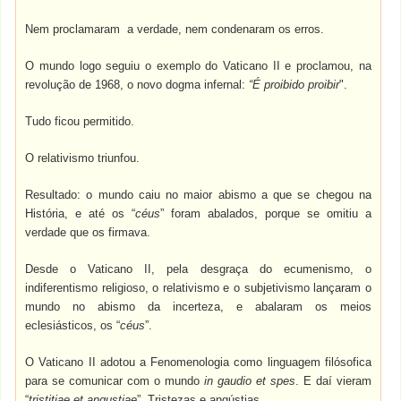
Nem proclamaram a verdade, nem condenaram os erros.
O mundo logo seguiu o exemplo do Vaticano II e proclamou, na
revolução de 1968, o novo dogma infernal:
“É proibido proibir
".
Tudo ficou permitido.
O relativismo triunfou.
Resultado: o mundo caiu no maior abismo a que se chegou na
História, e até os “
céus
” foram abalados, porque se omitiu a
verdade que os firmava.
Desde o Vaticano II, pela desgraça do ecumenismo, o
indiferentismo religioso, o relativismo e o subjetivismo lançaram o
mundo no abismo da incerteza, e abalaram os meios
eclesiásticos, os “
céus
”.
O Vaticano II adotou a Fenomenologia como linguagem filósofica
para se comunicar com o mundo
in gaudio et spes
. E daí vieram
“
tristitiae et angustiae
”. Tristezas e angústias.