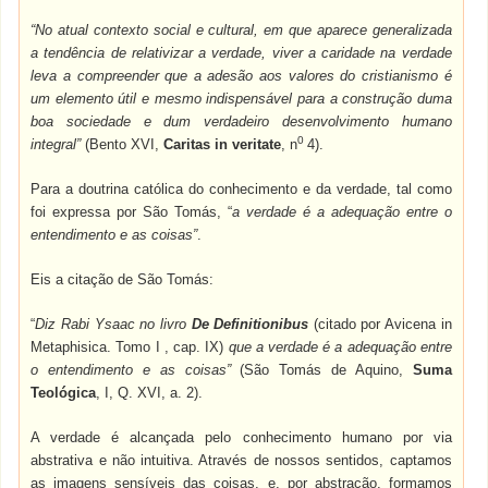
“No atual contexto social e cultural, em que aparece generalizada
a tendência de relativizar a verdade, viver a caridade na verdade
leva a compreender que a adesão aos valores do cristianismo é
um elemento útil e mesmo indispensável para a construção duma
boa sociedade e dum verdadeiro desenvolvimento humano
0
integral”
(Bento XVI,
Caritas in veritate
, n
4).
Para a doutrina católica do conhecimento e da verdade, tal como
foi expressa por São Tomás, “
a verdade é a adequação entre o
entendimento e as coisas”
.
Eis a citação de São Tomás:
“
Diz Rabi Ysaac no livro
De Definitionibus
(citado por Avicena in
Metaphisica. Tomo I , cap. IX)
que a verdade é a adequação entre
o entendimento e as coisas”
(São Tomás de Aquino,
Suma
Teológica
, I, Q. XVI, a. 2).
A verdade é alcançada pelo conhecimento humano por via
abstrativa e não intuitiva. Através de nossos sentidos, captamos
as imagens sensíveis das coisas, e, por abstração, formamos