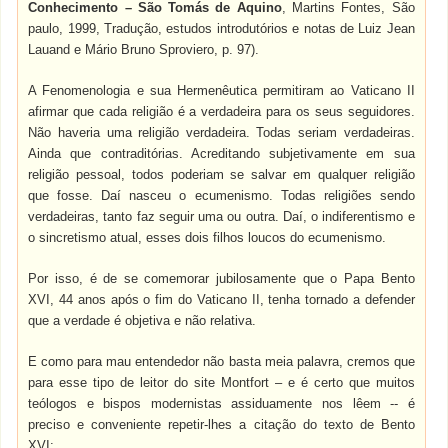
Conhecimento – São Tomás de Aquino
, Martins Fontes, São
paulo, 1999, Tradução, estudos introdutórios e notas de Luiz Jean
Lauand e Mário Bruno Sproviero, p. 97).
A Fenomenologia e sua Hermenêutica permitiram ao Vaticano II
afirmar que cada religião é a verdadeira para os seus seguidores.
Não haveria uma religião verdadeira. Todas seriam verdadeiras.
Ainda que contraditórias. Acreditando subjetivamente em sua
religião pessoal, todos poderiam se salvar em qualquer religião
que fosse. Daí nasceu o ecumenismo. Todas religiões sendo
verdadeiras, tanto faz seguir uma ou outra. Daí, o indiferentismo e
o sincretismo atual, esses dois filhos loucos do ecumenismo.
Por isso, é de se comemorar jubilosamente que o Papa Bento
XVI, 44 anos após o fim do Vaticano II, tenha tornado a defender
que a verdade é objetiva e não relativa
.
E como para mau entendedor não basta meia palavra, cremos que
para esse tipo de leitor do site Montfort – e é certo que muitos
teólogos e bispos modernistas assiduamente nos lêem -- é
preciso e conveniente repetir-lhes a citação do texto de Bento
XVI: