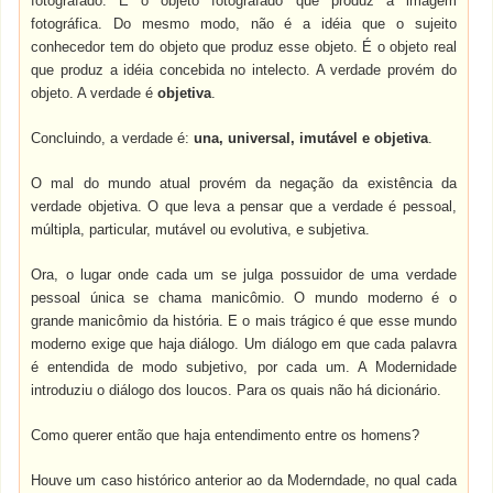
fotografado. É o objeto fotografado que produz a imagem
fotográfica. Do mesmo modo, não é a idéia que o sujeito
conhecedor tem do objeto que produz esse objeto. É o objeto real
que produz a idéia concebida no intelecto. A verdade provém do
objeto. A verdade é
objetiva
.
Concluindo, a verdade é:
una, universal, imutável e objetiva
.
O mal do mundo atual provém da negação da existência da
verdade objetiva. O que leva a pensar que a verdade é pessoal,
múltipla, particular, mutável ou evolutiva, e subjetiva.
Ora, o lugar onde cada um se julga possuidor de uma verdade
pessoal única se chama manicômio. O mundo moderno é o
grande manicômio da história. E o mais trágico é que esse mundo
moderno exige que haja diálogo. Um diálogo em que cada palavra
é entendida de modo subjetivo, por cada um. A Modernidade
introduziu o diálogo dos loucos. Para os quais não há dicionário.
Como querer então que haja entendimento entre os homens?
Houve um caso histórico anterior ao da Moderndade, no qual cada