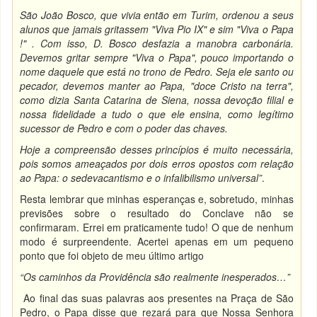
São João Bosco, que vivia então em Turim, ordenou a seus
alunos que jamais gritassem "Viva Pio IX" e sim "Viva o Papa
!" . Com isso, D. Bosco desfazia a manobra carbonária.
Devemos gritar sempre "Viva o Papa", pouco importando o
nome daquele que está no trono de Pedro. Seja ele santo ou
pecador, devemos manter ao Papa, "doce Cristo na terra",
como dizia Santa Catarina de Siena, nossa devoção filial e
nossa fidelidade a tudo o que ele ensina, como legítimo
sucessor de Pedro e com o poder das chaves.
Hoje a compreensão desses princípios é muito necessária,
pois somos ameaçados por dois erros opostos com relação
ao Papa: o sedevacantismo e o infalibilismo universal”
.
Resta lembrar que minhas esperanças e, sobretudo, minhas
previsões sobre o resultado do Conclave não se
confirmaram. Errei em praticamente tudo! O que de nenhum
modo é surpreendente. Acertei apenas em um pequeno
ponto que foi objeto de meu último artigo
“Os caminhos da Providência são realmente inesperados…”
Ao final das suas palavras aos presentes na Praça de São
Pedro, o Papa disse que rezará para que Nossa Senhora