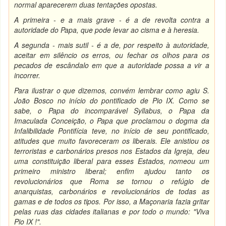
normal aparecerem duas tentações opostas.
A primeira - e a mais grave - é a de revolta contra a
autoridade do Papa, que pode levar ao cisma e à heresia.
A segunda - mais sutil - é a de, por respeito à autoridade,
aceitar em silêncio os erros, ou fechar os olhos para os
pecados de escândalo em que a autoridade possa a vir a
incorrer.
Para ilustrar o que dizemos, convém lembrar como agiu S.
João Bosco no início do pontificado de Pio IX. Como se
sabe, o Papa do incomparável Syllabus, o Papa da
Imaculada Conceição, o Papa que proclamou o dogma da
Infalibilidade Pontifícia teve, no início de seu pontificado,
atitudes que muito favoreceram os liberais. Ele anistiou os
terroristas e carbonários presos nos Estados da Igreja, deu
uma constituição liberal para esses Estados, nomeou um
primeiro ministro liberal; enfim ajudou tanto os
revolucionários que Roma se tornou o refúgio de
anarquistas, carbonários e revolucionários de todas as
gamas e de todos os tipos. Por isso, a Maçonaria fazia gritar
pelas ruas das cidades italianas e por todo o mundo: "Viva
Pio IX !".