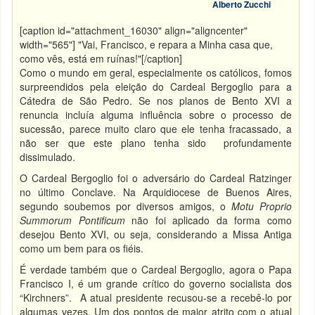
Alberto Zucchi
[caption id="attachment_16030" align="aligncenter"
width="565"]
"Vai, Francisco, e repara a Minha casa que,
como vês, está em ruínas!"[/caption]
Como o mundo em geral, especialmente os católicos, fomos
surpreendidos pela eleição do Cardeal Bergoglio para a
Cátedra de São Pedro. Se nos planos de Bento XVI a
renuncia incluía alguma influência sobre o processo de
sucessão, parece muito claro que ele tenha fracassado, a
não ser que este plano tenha sido profundamente
dissimulado.
O Cardeal Bergoglio foi o adversário do Cardeal Ratzinger
no último Conclave. Na Arquidiocese de Buenos Aires,
segundo soubemos por diversos amigos, o
Motu Proprio
Summorum Pontificum
não foi aplicado da forma como
desejou Bento XVI, ou seja, considerando a Missa Antiga
como um bem para os fiéis.
É verdade também que o Cardeal Bergoglio, agora o Papa
Francisco I, é um grande crítico do governo socialista dos
“Kirchners”. A atual presidente recusou-se a recebê-lo por
algumas vezes. Um dos pontos de maior atrito com o atual