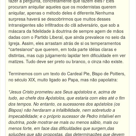
fazer a pergunta, concretamente que fazem eles? Eles
procuram aniquilar aqueles que os modernistas querem
aniquilar, apenas o método deles é diferente.
Nenhuma
surpresa haverá se descobrirmos que muitos desses
intransigentes são infiltrados do clã adversário, que sob a
máscara da fidelidade à doutrina de sempre agem de mãos
dadas com o Partido Liberal, que ainda prevalece no seio da
Igreja. Assim, eles arrastam atrás de si os temperamentos
"cartesianos" que querem, em toda parte idéias claras e
distintas, mas cujo julgamento lapidar tem dificuldade em ver
matizes. Tudo deve ser preto ou branco, o cinza não existe.
Terminemos com um texto do Cardeal Pie, Bispo de Poitiers,
no século XIX, muito ligado ao Papa, mas não papolatra:
"Jesus Cristo prometeu aos Seus apóstolos e, acima de
tudo, ao chefe dos Apóstolos, que estaria com eles até o fim
dos tempos. No entanto, os sucessores dos apóstolos (os
Bispos)
não herdaram a infalibilidade, nem sobretudo a
impecabilidade; e o próprio sucessor de Pedro infalível em
doutrina, pode mostrar-se mais ou menos sábio, mais ou
menos forte, em face das dificuldades que surgem,
das
soluções que são propostas, das determinações que devem