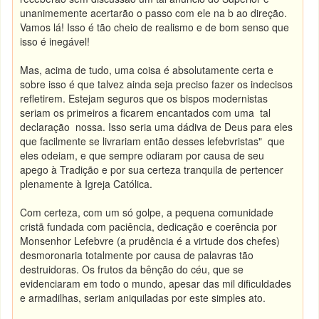
unanimemente acertarão o passo com ele na b ao direção.
Vamos lá! Isso é tão cheio de realismo e de bom senso que
isso é inegável!
Mas, acima de tudo, uma coisa é absolutamente certa e
sobre isso é que talvez ainda seja preciso fazer os indecisos
refletirem. Estejam seguros que os bispos modernistas
seriam os primeiros a ficarem encantados com uma tal
declaração nossa. Isso seria uma dádiva de Deus para eles
que facilmente se livrariam então desses lefebvristas" que
eles odeiam, e que sempre odiaram por causa de seu
apego à Tradição e por sua certeza tranquila de pertencer
plenamente à Igreja Católica.
Com certeza, com um só golpe, a pequena comunidade
cristã fundada com paciência, dedicação e coerência por
Monsenhor Lefebvre (a prudência é a virtude dos chefes)
desmoronaria totalmente por causa de palavras tão
destruidoras. Os frutos da bênção do céu, que se
evidenciaram em todo o mundo, apesar das mil dificuldades
e armadilhas, seriam aniquiladas por este simples ato.