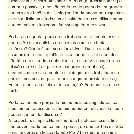
excessivas e recorrentes sobre o Papa),é preciso saber que
a cura é possível, mas não certamente pegando um grande
número de citações de Teologia
a fim de encontrar respostas
claras e distintas a todas as dificuldades atuais, dificuldades
que os maiores teólogos não conseguiram resolver.
Pode-se perguntar para quem trabalham realmente esses
padres Sedevacantistas que nos atacam com tanta
violência? Quem é seu superior visível? Daremos sobre
esse prolema uma opinião pessoal porque, visto que eles
não têm um superior conhecido, que os envie cumprir uma
missão (só isso já é par eles um grande problema),
devemos necessariamente concluir que eles trabalham ou
para si mesmos, ou para aqueles a quem prestam serviço.
Então, quem se beneficia de sua ação? Veremos isso mais
tarde.
Pode-se também perguntar como os seus seguidores, se
eles têm um pouco de razão, como podem eles aceitar, sem
pestanejar um tal discurso?
A resposta é simples.
Na melhor das hipóteses, esses fiéis
não ouvem nada, ou só muito pouco, do que se lhes diz.
São
consumidores da Missa de São Pio V bio (não uma cum).