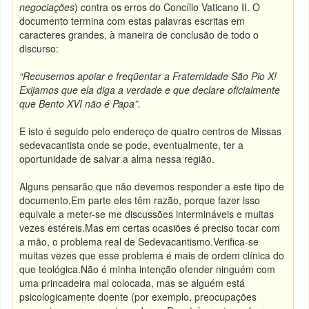
negociações
) contra os erros do Concílio
Vaticano II. O
documento termina com estas palavras escritas em
caracteres grandes, à maneira de conclusão de todo o
discurso:
“Recusemos apoiar e freqüentar a Fraternidade São Pio X!
Exijamos que ela diga a verdade e que declare oficialmente
que Bento XVI não é Papa”.
E isto é seguido pelo endereço de quatro centros de Missas
sedevacantista onde se pode, eventualmente, ter a
oportunidade de salvar a alma nessa região.
Alguns pensarão que não devemos responder a este tipo de
documento.
Em parte eles têm razão, porque fazer isso
equivale a meter-se me discussões intermináveis e muitas
vezes estéreis.
Mas em certas ocasiões é preciso tocar com
a mão, o problema real de Sedevacantismo.
Verifica-se
muitas vezes que esse problema é mais de ordem clínica do
que teológica.
Não é minha intenção ofender ninguém com
uma princadeira mal colocada, mas se alguém está
psicologicamente doente (por exemplo, preocupações