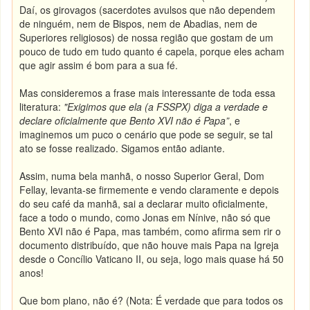
Daí, os girovagos (sacerdotes avulsos que não dependem
de ninguém, nem de Bispos, nem de Abadias, nem de
Superiores religiosos) de nossa região que gostam de um
pouco de tudo em tudo quanto é capela, porque eles acham
que agir assim é bom para a sua fé.
Mas consideremos a frase mais interessante de toda essa
literatura:
"Exigimos que ela (a FSSPX) diga a verdade e
declare oficialmente que Bento XVI não é Papa”
, e
imaginemos um puco o cenário que pode se seguir, se tal
ato se fosse realizado. Sigamos então adiante.
Assim, numa bela manhã, o nosso Superior Geral, Dom
Fellay, levanta-se firmemente e vendo claramente e depois
do seu café da manhã, sai a declarar muito oficialmente,
face a todo o mundo, como Jonas em Nínive, não só que
Bento XVI não é Papa, mas também, como afirma sem rir o
documento distribuído, que não houve mais Papa na Igreja
desde o Concílio Vaticano II, ou seja, logo mais quase há 50
anos!
Que bom plano, não é? (Nota: É verdade que para todos os