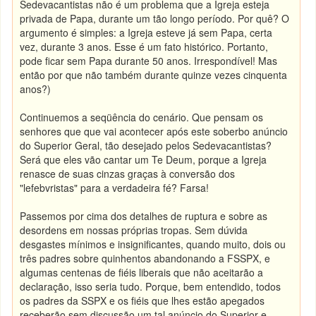
Sedevacantistas não é um problema que a Igreja esteja
privada de Papa, durante um tão longo período. Por quê? O
argumento é simples: a Igreja esteve já sem Papa, certa
vez, durante 3 anos. Esse é um fato histórico. Portanto,
pode ficar sem Papa durante 50 anos. Irrespondível! Mas
então por que não também durante quinze vezes cinquenta
anos?)
Continuemos a seqüência do cenário. Que pensam os
senhores que que vai acontecer após este soberbo anúncio
do Superior Geral, tão desejado pelos Sedevacantistas?
Será que eles vão cantar um Te Deum, porque a Igreja
renasce de suas cinzas graças à conversão dos
"lefebvristas" para a verdadeira fé? Farsa!
Passemos por cima dos detalhes de ruptura e sobre as
desordens em nossas próprias tropas. Sem dúvida
desgastes mínimos e insignificantes, quando muito, dois ou
três padres sobre quinhentos abandonando a FSSPX, e
algumas centenas de fiéis liberais que não aceitarão a
declaração, isso seria tudo. Porque, bem entendido, todos
os padres da SSPX e os fiéis que lhes estão apegados
receberão sem discussão um tal anúncio do Superior e