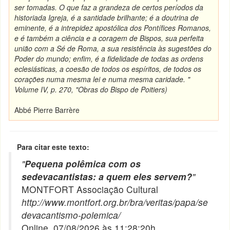
ser tomadas. O que faz a grandeza de certos períodos da
historiada Igreja
, é a santidade brilhante; é a doutrina de
eminente, é a intrepidez apostólica dos Pontífices Romanos,
e é também a ciência e a coragem de Bispos, sua perfeita
união com a Sé de Roma, a sua resistência às sugestões do
Poder do mundo; enfim, é a fidelidade de todas as ordens
eclesiásticas, a coesão de todos os espíritos, de todos os
corações numa mesma lei e numa mesma caridade. "
Volume IV, p. 270, "Obras do Bispo de Poitiers)
Abbé Pierre Barrère
Para citar este texto:
"
Pequena polêmica com os
sedevacantistas: a quem eles servem?
"
MONTFORT Associação Cultural
http://www.montfort.org.br/bra/veritas/papa/se
devacantismo-polemica/
Online, 07/08/2026 às 11:28:20h