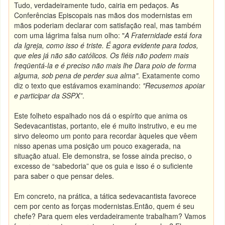
Tudo, verdadeiramente tudo, cairia em pedaços. As
Conferências Episcopais nas mãos dos modernistas em
mãos poderiam declarar com satisfação real, mas também
com uma lágrima falsa num olho: "
A Fraternidade está fora
da Igreja, como isso é triste. É agora evidente para todos,
que eles já não são católicos. Os fiéis não podem mais
freqüentá-la e é preciso não mais lhe Dara poio de forma
alguma, sob pena de perder sua alma"
. Exatamente como
diz o texto que estávamos examinando:
"Recusemos apoiar
e participar da SSPX”
.
Este folheto espalhado nos dá o espírito que anima os
Sedevacantistas, portanto, ele é muito instrutivo, e eu me
sirvo deleomo um ponto para recordar àqueles que vêem
nisso apenas uma posição um pouco exagerada, na
situação atual. Ele demonstra, se fosse ainda preciso, o
excesso de “sabedoria” que os guia e isso é o suficiente
para saber o que pensar deles.
Em concreto, na prática, a tática sedevacantista favorece
cem por cento as forças modernistas.
Então, quem é seu
chefe? Para quem eles verdadeiramente trabalham? Vamos