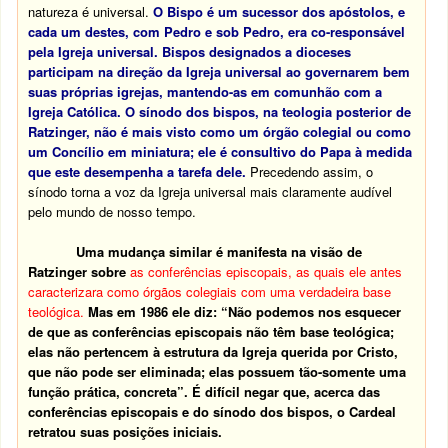
natureza é universal.
O Bispo é um sucessor dos apóstolos, e
cada um destes, com Pedro e sob Pedro, era co-responsável
pela Igreja universal. Bispos designados a dioceses
participam na direção da Igreja universal ao governarem bem
suas próprias igrejas, mantendo-as em comunhão com a
Igreja Católica. O sínodo dos bispos, na teologia posterior de
Ratzinger, não é mais visto como um órgão colegial ou como
um Concílio em miniatura; ele é consultivo do Papa à medida
que este desempenha a tarefa dele.
Precedendo assim, o
sínodo torna a voz da Igreja universal mais claramente audível
pelo mundo de nosso tempo.
Uma mudança similar é manifesta na visão de
Ratzinger sobre
as conferências episcopais, as quais ele antes
caracterizara como órgãos colegiais com uma verdadeira base
teológica.
Mas em 1986 ele diz: “Não podemos nos esquecer
de que as conferências episcopais não têm base teológica;
elas não pertencem à estrutura da Igreja querida por Cristo,
que não pode ser eliminada; elas possuem tão-somente uma
função prática, concreta”. É difícil negar que, acerca das
conferências episcopais e do sínodo dos bispos, o Cardeal
retratou suas posições iniciais.