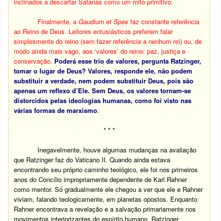
inclinados a descartar Satanás como um mito primitivo.
Finalmente, a
Gaudium et Spes
faz constante referência
ao Reino de Deus. Leitores entusiásticos preferem falar
simplesmente do reino (sem fazer referência a nenhum rei) ou, de
modo ainda mais vago, aos ‘valores’ do reino: paz, justiça e
conservação.
Poderá esse trio de valores, pergunta Ratzinger,
tomar o lugar de Deus? Valores, responde ele, não podem
substituir a verdade, nem podem substituir Deus, pois são
apenas um reflexo d’Ele. Sem Deus, os valores tornam-se
distorcidos pelas ideologias humanas, como foi visto nas
várias formas de marxismo
.
* * *
Inegavelmente, houve algumas mudanças na avaliação
que Ratzinger faz do Vaticano II. Quando ainda estava
encontrando seu próprio caminho teológico, ele foi nos primeiros
anos do Concílio impropriamente dependente de Karl Rahner
como mentor. Só gradualmente ele chegou a ver que ele e Rahner
viviam, falando teologicamente, em planetas opostos. Enquanto
Rahner encontrava a revelação e a salvação primariamente nos
movimentos interiorizantes do espírito humano, Ratzinger