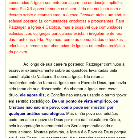
conectados à Igreja somente por algum tipo de desejo implícito,
como Pio XII aparentemente ensinara. Lida em conjunto com o
decreto sobre o ecumenismo, a
Lumen Gentium
atribui um status
eclesial positivo às comunidades ortodoxas e protestantes.
Para
Ratzinger,
a
Igreja é Católica, mas é possível que comunidades
eclesiásticas ou igrejas particulares existam irregularmente fora
das fronteiras d’Ela. Algumas, como as comunidades ortodoxas
orientais, merecem ser chamadas de igrejas no sentido teológico
da palavra.
Ao longo de sua carreira posterior, Ratzinger continuou a
escrever extensivamente sobre as questões levantadas pela
constituição do Vaticano II sobre a Igreja. Ele retorna
freqüentemente ao tema da Igreja como Povo de Deus, que havia
sido tema de sua dissertação. Ao chamar a Igreja com esse
título,
ele agora diz
, o Concílio não estava usando o termo “povo”
em sentido sociológico.
De um ponto de vista empírico, os
Cristãos não são um povo, como pode ser mostrar por
qualquer análise sociológica.
Mas o não-povo dos cristãos
pode tornar-se o povo de Deus por meio da inclusão em Cristo,
pela incorporação sacramental em Seu corpo cruficicado e
ressuscitado. Noutras palavras, a Igreja é o Povo de Deus porque
ela é, em Cristo, um sacramento. Aqui também precisamos notar