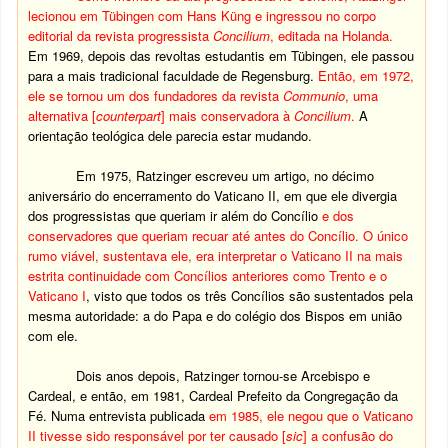
lecionou em Tübingen com Hans Küng e ingressou no corpo
editorial da revista progressista
Concilium
, editada na Holanda.
Em 1969, depois das revoltas estudantis em Tübingen, ele passou
para a mais tradicional faculdade de Regensburg.
Então, em 1972,
ele se tornou um dos fundadores da revista
Communio
, uma
alternativa [
counterpart
] mais conservadora à
Concilium
.
A
orientação teológica dele parecia estar mudando.
Em 1975, Ratzinger escreveu um artigo, no décimo
aniversário do encerramento do Vaticano II, em que ele divergia
dos progressistas que queriam ir além do Concílio
e dos
conservadores que queriam recuar até antes do Concílio. O único
rumo viável, sustentava ele, era interpretar o Vaticano II na mais
estrita continuidade com Concílios anteriores como Trento e o
Vaticano I
, visto que todos os três Concílios são sustentados pela
mesma autoridade: a do Papa e do colégio dos Bispos em união
com ele.
Dois anos depois, Ratzinger tornou-se Arcebispo e
Cardeal, e então, em 1981, Cardeal Prefeito da Congregação da
Fé. Numa entrevista publicada
em 1985, ele negou que o Vaticano
II tivesse sido responsável por ter causado [
sic
] a confusão do