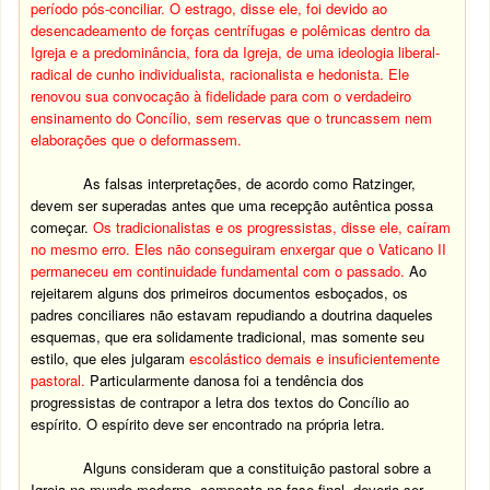
período pós-conciliar. O estrago, disse ele, foi devido ao
desencadeamento de forças centrífugas e polêmicas dentro da
Igreja e a predominância, fora da Igreja, de uma ideologia liberal-
radical de cunho individualista, racionalista e hedonista. Ele
renovou sua convocação à fidelidade para com o verdadeiro
ensinamento do Concílio, sem reservas que o truncassem nem
elaborações que o deformassem.
As falsas interpretações, de acordo como Ratzinger,
devem ser superadas antes que uma recepção autêntica possa
começar.
Os tradicionalistas e os progressistas, disse ele, caíram
no mesmo erro. Eles não conseguiram enxergar que o Vaticano II
permaneceu em continuidade fundamental com o passado.
Ao
rejeitarem alguns dos primeiros documentos esboçados, os
padres conciliares não estavam repudiando a doutrina daqueles
esquemas, que era solidamente tradicional, mas somente seu
estilo, que eles julgaram
escolástico demais e insuficientemente
pastoral.
Particularmente danosa foi a tendência dos
progressistas de contrapor a letra dos textos do Concílio ao
espírito. O espírito deve ser encontrado na própria letra.
Alguns consideram que a constituição pastoral sobre a
Igreja no mundo moderno, composta na fase final, deveria ser