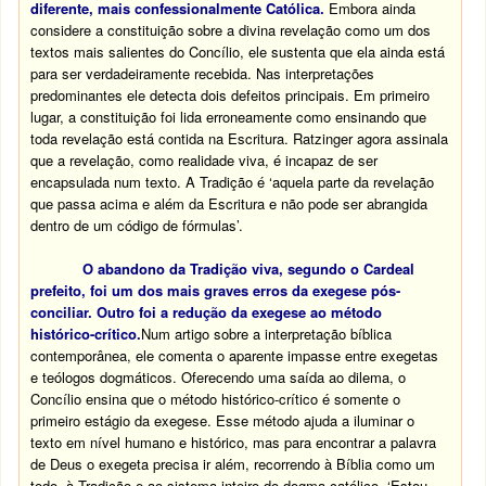
diferente, mais confessionalmente Católica.
Embora ainda
considere a constituição sobre a divina revelação como um dos
textos mais salientes do Concílio, ele sustenta que ela ainda está
para ser verdadeiramente recebida. Nas interpretações
predominantes ele detecta dois defeitos principais. Em primeiro
lugar, a constituição foi lida erroneamente como ensinando que
toda revelação está contida na Escritura. Ratzinger agora assinala
que a revelação, como realidade viva, é incapaz de ser
encapsulada num texto. A Tradição é ‘aquela parte da revelação
que passa acima e além da Escritura e não pode ser abrangida
dentro de um código de fórmulas’.
O abandono da Tradição viva, segundo o Cardeal
prefeito, foi um dos mais graves erros da exegese pós-
conciliar. Outro foi a redução da exegese ao método
histórico-crítico.
Num artigo sobre a interpretação bíblica
contemporânea, ele comenta o aparente impasse entre exegetas
e teólogos dogmáticos. Oferecendo uma saída ao dilema, o
Concílio ensina que o método histórico-crítico é somente o
primeiro estágio da exegese. Esse método ajuda a iluminar o
texto em nível humano e histórico, mas para encontrar a palavra
de Deus o exegeta precisa ir além, recorrendo à Bíblia como um
todo, à Tradição e ao sistema inteiro do dogma católico. ‘Estou