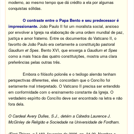
moderno, ao mesmo tempo que dá crédito a ela por algumas
conquistas sólidas.
O contraste entre o Papa Bento e seu predecessor é
impressionante.
João Paulo II foi um moralista social, ansioso
por envolver a Igreja na elaboração de uma ordem mundial de paz,
justiça e amor fraterno. Entre os documentos do Vaticano II, o
favorito de João Paulo era certamente a constituição pastoral
Gaudium et Spes
. Bento XVI, que enxerga a
Gaudium et Spes
como a mais fraca das quatro constituições, mostra uma clara
preferências pelas outras três.
Embora o filósofo polonês e o teólogo alemão tenham
perspectivas diferentes, eles concordam que o Concílio foi
seriamente mal interpretado. O Vaticano II precisa ser entendido
em conformidade com o ensinamento constante da Igreja. O
verdadeiro espírito do Concílio deve ser encontrado na letra e não
fora dela.
O Cardeal Avery Dulles, S.J., detém a Cátedra Laurence J.
McGinley de Religião e Sociedade na Universidade de Fordham.
(First Things
, n.º 160, fevereiro de 2006, pp. 24-29. Negritos e