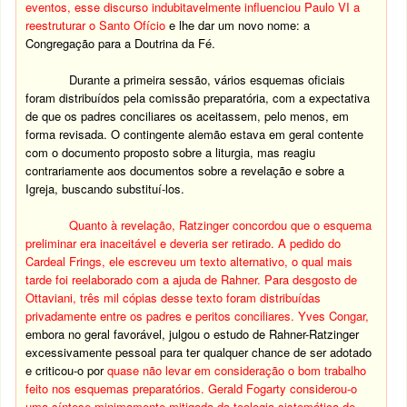
eventos, esse discurso indubitavelmente influenciou Paulo VI a
reestruturar o Santo Ofício
e lhe dar um novo nome: a
Congregação para a Doutrina da Fé.
Durante a primeira sessão, vários esquemas oficiais
foram distribuídos pela comissão preparatória, com a expectativa
de que os padres conciliares os aceitassem, pelo menos, em
forma revisada. O contingente alemão estava em geral contente
com o documento proposto sobre a liturgia, mas reagiu
contrariamente aos documentos sobre a revelação e sobre a
Igreja, buscando substituí-los.
Quanto à revelação, Ratzinger concordou que o esquema
preliminar era inaceitável e deveria ser retirado. A pedido do
Cardeal Frings, ele escreveu um texto alternativo, o qual mais
tarde foi reelaborado com a ajuda de Rahner. Para desgosto de
Ottaviani, três mil cópias desse texto foram distribuídas
privadamente entre os padres e peritos conciliares. Yves Congar,
embora no geral favorável, julgou o estudo de Rahner-Ratzinger
excessivamente pessoal para ter qualquer chance de ser adotado
e criticou-o por
quase não levar em consideração o bom trabalho
feito nos esquemas preparatórios. Gerald Fogarty considerou-o
uma síntese minimamente mitigada da teologia sistemática de