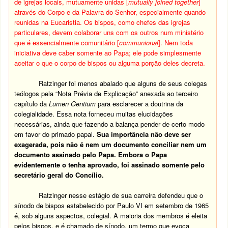
de igrejas locais, mutuamente unidas [
mutually joined together
]
através do Corpo e da Palavra do Senhor, especialmente quando
reunidas na Eucaristia. Os bispos, como chefes das igrejas
particulares, devem colaborar uns com os outros num ministério
que é essencialmente comunitário [
communional
]. Nem toda
iniciativa deve caber somente ao Papa; ele pode simplesmente
aceitar o que o corpo de bispos ou alguma porção deles decreta.
Ratzinger foi menos abalado que alguns de seus colegas
teólogos pela “Nota Prévia de Explicação” anexada ao terceiro
capítulo da
Lumen Gentium
para esclarecer a doutrina da
colegialidade. Essa nota forneceu muitas elucidações
necessárias, ainda que fazendo a balança pender de certo modo
em favor do primado papal.
Sua importância não deve ser
exagerada, pois não é nem um documento conciliar nem um
documento assinado pelo Papa. Embora o Papa
evidentemente o tenha aprovado, foi assinado somente pelo
secretário geral do Concílio.
Ratzinger nesse estágio de sua carreira defendeu que o
sínodo de bispos estabelecido por Paulo VI em setembro de 1965
é, sob alguns aspectos, colegial. A maioria dos membros é eleita
pelos bispos, e é chamado de sínodo, um termo que evoca