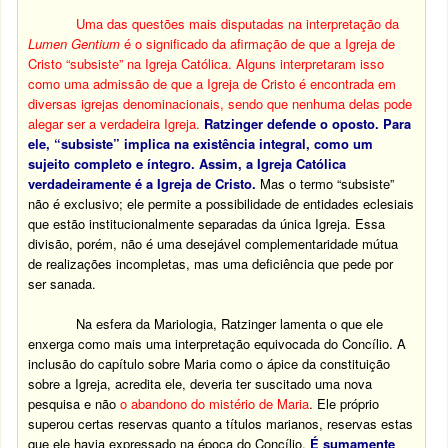
Uma das questões mais disputadas na interpretação da
Lumen Gentium
é o significado da afirmação de que a Igreja de
Cristo “subsiste” na Igreja Católica. Alguns interpretaram isso
como uma admissão de que a Igreja de Cristo é encontrada em
diversas igrejas denominacionais, sendo que nenhuma delas pode
alegar ser a verdadeira Igreja.
Ratzinger defende o oposto. Para
ele, “subsiste” implica na existência integral, como um
sujeito completo e íntegro. Assim, a Igreja Católica
verdadeiramente é a Igreja de Cristo.
Mas o termo “subsiste”
não é exclusivo; ele permite a possibilidade de entidades eclesiais
que estão institucionalmente separadas da única Igreja. Essa
divisão, porém, não é uma desejável complementaridade mútua
de realizações incompletas, mas uma deficiência que pede por
ser sanada.
Na esfera da Mariologia, Ratzinger lamenta o que ele
enxerga como mais uma interpretação equivocada do Concílio. A
inclusão do capítulo sobre Maria como o ápice da constituição
sobre a Igreja, acredita ele, deveria ter suscitado uma nova
pesquisa e não
o abandono do mistério de Maria
. Ele próprio
superou certas reservas quanto a títulos marianos, reservas estas
que ele havia expressado na época do Concílio.
É sumamente