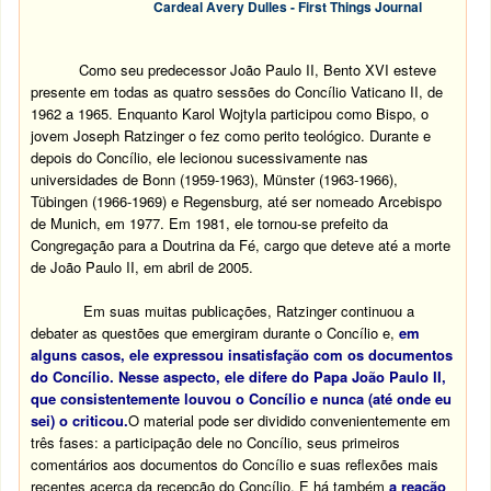
Cardeal Avery Dulles - First Things Journal
Como seu predecessor João Paulo II, Bento XVI esteve
presente em todas as quatro sessões do Concílio Vaticano II, de
1962 a 1965. Enquanto Karol Wojtyla participou como Bispo, o
jovem Joseph Ratzinger o fez como perito teológico. Durante e
depois do Concílio, ele lecionou sucessivamente nas
universidades de Bonn (1959-1963), Münster (1963-1966),
Tübingen (1966-1969) e Regensburg, até ser nomeado Arcebispo
de Munich, em 1977. Em 1981, ele tornou-se prefeito da
Congregação para a Doutrina da Fé, cargo que deteve até a morte
de João Paulo II, em abril de 2005.
Em suas muitas publicações, Ratzinger continuou a
debater as questões que emergiram durante o Concílio e,
em
alguns casos, ele expressou insatisfação com os documentos
do Concílio. Nesse aspecto, ele difere do Papa João Paulo II,
que consistentemente louvou o Concílio e nunca (até onde eu
sei) o criticou.
O material pode ser dividido convenientemente em
três fases: a participação dele no Concílio, seus primeiros
comentários aos documentos do Concílio e suas reflexões mais
recentes acerca da recepção do Concílio.
E há também
a reação