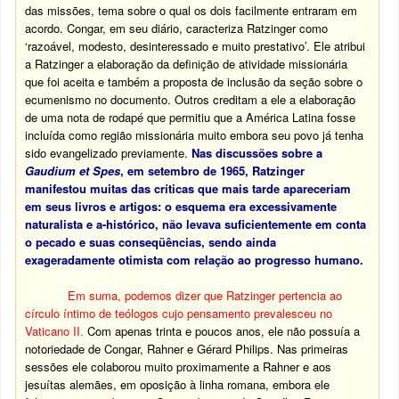
das missões, tema sobre o qual os dois facilmente entraram em
acordo. Congar, em seu diário, caracteriza Ratzinger como
‘razoável, modesto, desinteressado e muito prestativo’. Ele atribui
a Ratzinger a elaboração da definição de atividade missionária
que foi aceita e também a proposta de inclusão da seção sobre o
ecumenismo no documento. Outros creditam a ele a elaboração
de uma nota de rodapé que permitiu que a América Latina fosse
incluída como região missionária muito embora seu povo já tenha
sido evangelizado previamente.
Nas discussões sobre a
Gaudium et Spes
, em setembro de 1965, Ratzinger
manifestou muitas das críticas que mais tarde apareceriam
em seus livros e artigos: o esquema era excessivamente
naturalista e a-histórico, não levava suficientemente em conta
o pecado e suas conseqüências, sendo ainda
exageradamente otimista com relação ao progresso humano.
Em suma, podemos dizer que Ratzinger pertencia ao
círculo íntimo de teólogos cujo pensamento prevalesceu no
Vaticano II.
Com apenas trinta e poucos anos, ele não possuía a
notoriedade de Congar, Rahner e Gérard Philips. Nas primeiras
sessões ele colaborou muito proximamente a Rahner e aos
jesuítas alemães, em oposição à linha romana, embora ele