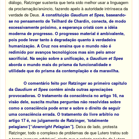
diálogo, Ratzinger sustenta que teria sido melhor usar a linguagem
da proclamação/anúncio, fazendo apelo à autoridade intrínseca da
verdade de Deus.
A constituição
Gaudium et Spes
, baseando-
se no pensamento de Teilhard de Chardin, conecta, de modo
excessivamente próximo, a esperança cristã com a idéia
moderna de progresso. O progresso material é ambivalente,
pois pode levar tanto à degradação quanto à verdadeira
humanização. A Cruz nos ensina que o mundo não é
redimido por avanços tecnológicos mas sim pelo amor
sacrificial. Na seção sobre a unificação, a
Gaudium et Spes
aborda o mundo mais do prisma da funcionalidade e
utilidade que do prisma da contemplação e da maravilha.
O comentário feito por Ratzinger ao primeiro capítulo
da
Gaudium et Spes
contém ainda outras apreciações
provocadoras. O tratamento da consciência no artigo 16, na
visão dele, suscita muitas perguntas não resolvidas sobre
como a consciência pode errar e sobre o direito de seguir
uma consciência errada. O tratamento do livre arbítrio no
artigo 17 é, no julgamento de Ratzinger, ‘totalmente
pelagiano’[
“downright Pelagian”
].
Deixa de lado, protesta
Ratzinger, todo o complexo de problemas de que Lutero tratou sob
o termo ‘
servum arbitrium
’, ainda que a própria posição de Lutero