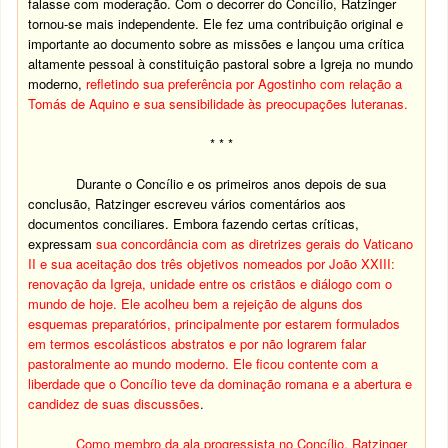
falasse com moderação. Com o decorrer do Concílio, Ratzinger
tornou-se mais independente. Ele fez uma contribuição original e
importante ao documento sobre as missões e lançou uma crítica
altamente pessoal à constituição pastoral sobre a Igreja no mundo
moderno,
refletindo sua preferência por Agostinho com relação a
Tomás de Aquino e sua sensibilidade às preocupações luteranas.
* * *
Durante o Concílio e os primeiros anos depois de sua
conclusão, Ratzinger escreveu vários comentários aos
documentos conciliares. Embora
fazendo certas críticas,
e
xpressam
sua
concordância com as diretrizes gerais do Vaticano
II e sua aceitação dos três objetivos nomeados por João XXIII:
renovação da Igreja, unidade entre os cristãos e diálogo com o
mundo de hoje. Ele acolheu bem a rejeição de alguns dos
esquemas preparatórios, principalmente por estarem formulados
em termos escolásticos abstratos e por não lograrem falar
pastoralmente ao mundo moderno. Ele ficou contente com a
liberdade que o Concílio teve da dominação romana e a abertura e
candidez de suas discussões
.
Como membro da ala progressista no Concílio, Ratzinger