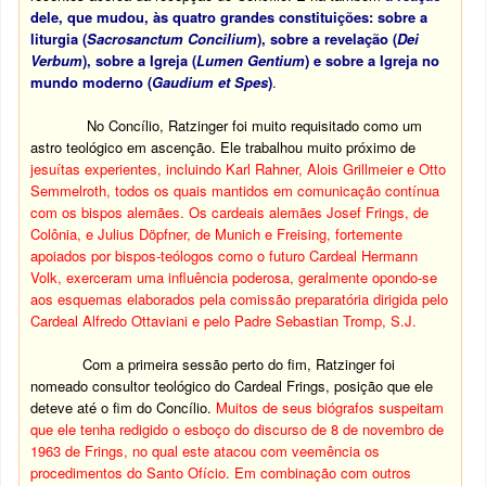
dele, que mudou, às quatro grandes constituições: sobre a
liturgia (
Sacrosanctum Concilium
), sobre a revelação (
Dei
Verbum
), sobre a Igreja (
Lumen Gentium
) e sobre a Igreja no
mundo moderno (
Gaudium et Spes
)
.
No Concílio, Ratzinger foi muito requisitado como um
astro teológico em ascenção. Ele trabalhou muito próximo de
jesuítas experientes, incluindo Karl Rahner, Alois Grillmeier e Otto
Semmelroth, todos os quais mantidos em comunicação contínua
com os bispos alemães. Os cardeais alemães Josef Frings, de
Colônia, e Julius Döpfner, de Munich e Freising, fortemente
apoiados por bispos-teólogos como o futuro Cardeal Hermann
Volk, exerceram uma influência poderosa, geralmente opondo-se
aos esquemas elaborados pela comissão preparatória dirigida pelo
Cardeal Alfredo Ottaviani e pelo Padre Sebastian Tromp, S.J.
Com a primeira sessão perto do fim, Ratzinger foi
nomeado consultor teológico do Cardeal Frings, posição que ele
deteve até o fim do Concílio.
Muitos de seus biógrafos suspeitam
que ele tenha redigido o esboço do discurso de 8 de novembro de
1963 de Frings, no qual este atacou com veemência os
procedimentos do Santo Ofício. Em combinação com outros