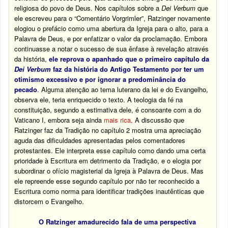
religiosa do povo de Deus. Nos capítulos sobre a
Dei Verbum
que
ele escreveu para o “Comentário Vorgrimler”, Ratzinger novamente
elogiou o prefácio como uma abertura da Igreja para o alto, para a
Palavra de Deus, e por enfatizar o valor da proclamação. Embora
continuasse a notar o sucesso de sua ênfase à revelação através
da história,
ele reprova o apanhado que o primeiro capítulo da
Dei Verbum
faz da história do Antigo Testamento por ter um
otimismo excessivo e por ignorar a predominância do
pecado
.
Alguma atenção ao tema luterano da lei e do Evangelho,
observa ele, teria enriquecido o texto. A teologia da fé na
constituição, segundo a estimativa dele, é consoante com a do
Vaticano I, embora seja ainda
mais rica
. A discussão que
Ratzinger faz da Tradição no capítulo 2 mostra uma apreciação
aguda das dificuldades apresentadas pelos comentadores
protestantes. Ele interpreta esse capítulo como dando uma certa
prioridade à Escritura em detrimento da Tradição, e o elogia por
subordinar o ofício magisterial da Igreja à Palavra de Deus. Mas
ele repreende esse segundo capítulo por não ter reconhecido a
Escritura como norma para identificar tradições inautênticas que
distorcem o Evangelho.
O Ratzinger amadurecido fala de uma perspectiva