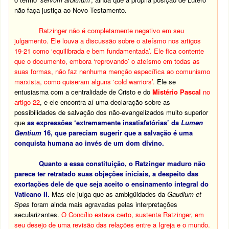
não faça justiça ao Novo Testamento.
Ratzinger não é completamente negativo em seu
julgamento. Ele louva a discussão sobre o ateísmo nos artigos
19-21 como ‘equilibrada e bem fundamentada’. Ele fica contente
que o documento, embora ‘reprovando’ o ateísmo em todas as
suas formas, não faz nenhuma menção específica ao comunismo
marxista, como quiseram alguns ‘cold warriors’.
Ele se
entusiasma com a centralidade de Cristo e do
Mistério Pascal
no
artigo 22
, e ele encontra aí uma declaração sobre as
possibilidades de salvação dos não-evangelizados muito superior
que
as expressões ‘extremamente insatisfatórias’ da
Lumen
Gentium
16, que pareciam sugerir que a salvação é uma
conquista humana ao invés de um dom divino.
Quanto a essa constituição, o Ratzinger maduro não
parece ter retratado suas objeções iniciais, a despeito das
exortações dele de que seja aceito o ensinamento integral do
Vaticano II.
Mas ele julga que as ambigüidades da
Gaudium et
Spes
foram ainda mais agravadas pelas interpretações
secularizantes.
O Concílio estava certo, sustenta Ratzinger, em
seu desejo de uma revisão das relações entre a Igreja e o mundo.