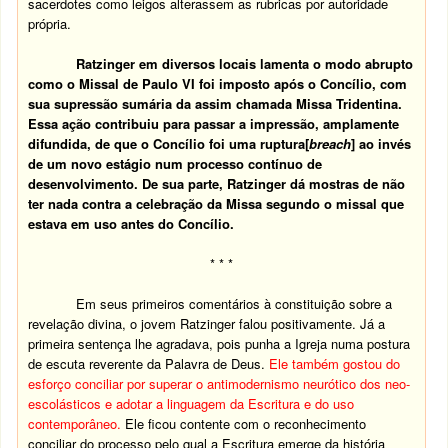
sacerdotes como leigos alterassem as rubricas por autoridade
própria.
Ratzinger em diversos locais lamenta o modo abrupto
como o Missal de Paulo VI foi imposto após o Concílio, com
sua supressão sumária da assim chamada Missa Tridentina.
Essa ação contribuiu para passar a impressão, amplamente
difundida, de que o Concílio foi uma ruptura[
breach
] ao invés
de um novo estágio num processo contínuo de
desenvolvimento. De sua parte, Ratzinger dá mostras de não
ter nada contra a celebração da Missa segundo o missal que
estava em uso antes do Concílio.
* * *
Em seus primeiros comentários à constituição sobre a
revelação divina, o jovem Ratzinger falou positivamente. Já a
primeira sentença lhe agradava, pois punha a Igreja numa postura
de escuta reverente da Palavra de Deus.
Ele também gostou do
esforço conciliar por superar o antimodernismo neurótico dos neo-
escolásticos e adotar a linguagem da Escritura e do uso
contemporâneo.
Ele ficou contente com o reconhecimento
conciliar do processo pelo qual a Escritura emerge da história