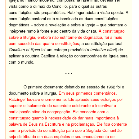
vista como o clímax do Concílio, para o qual as outras
constituições são preparatórias. Ratzinger adota a visão oposta. A
constituição pastoral está subordinada às duas constituições
dogmáticas – sobre a revelação e sobre a Igreja – que orientam o
intérprete rumo à fonte e ao centro da vida cristã.
A constituição
sobre a liturgia, embora não estritamente dogmática, foi a mais
bem-sucedida das quatro constituições
; a constituição pastoral
Gaudium et Spes
foi um esforço provisório[
a tentative effort
] de
aplicar a doutrina Católica à relação contemporânea da Igreja para
com o mundo.
* * *
O primeiro documento debatido na sessão de 1962 foi o
documento sobre a liturgia.
Em seus primeiros comentários,
Ratzinger louva-o enormemente. Ele aplaude seus esforços por
superar o isolamento do sacerdote celebrante e incentivar a
participação ativa da congregação. Ele concorda com a
constituição quanto à necessidade de dar mais importância à
palavra de Deus na Escritura e na proclamação. Ele fica contente
com a provisão da constituição para que a Sagrada Comunhão
seja distribuída em duas espécies e seu encorajamento de