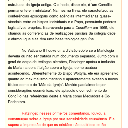
estruturas da Igreja antiga.
O sínodo, disse ele, é ‘um Concílio
permanente em miniatura’. Na mesma linha, ele caracterizou as
conferências episcopais como agências intermediárias quase-
sinodais entre os bispos individuais e o Papa, possuindo poderes
legislativos próprios. Escrevendo para a
Concilium
em 1965, ele
chamou as conferências de realizações parciais da colegialidade
e afirmou que elas têm uma base teológica genuína.
No Vaticano II houve uma divisão sobre se a Mariologia
deveria ou não ser tratada num documento separado. Junto com o
geral do corpo de teólogos alemães, Ratzinger apoiou a inclusão
de Maria na constituição sobre a Igreja, como acabou
acontecendo. Diferentemente do Bispo Wojtyla, ele era apreensivo
quanto ao maximalismo mariano e aparentemente avesso a novos
títulos como o de “Mãe da Igreja”. Movido parcialmente por
considerações ecumênicas, ele aplaudiu o comedimento do
Concílio nas referências deste a Maria como Mediadora e Co-
Redentora.
Ratzinger, nesses primeiros comentários, louvou a
constituição sobre a Igreja por sua sensibilidade ecumênica. Ela
supera a impressão de que os cristãos não-católicos estão