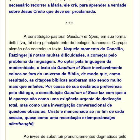
necessário recorrer a Maria, ele crê, para aprender a verdade
sobre Jesus Cristo que deve ser proclamada.
* * *
A constituição pastoral
Gaudium et Spes
, em sua forma
definitiva, foi obra principalmente de teólogos franceses. O grupo
alemão não controlou o texto.
Naquele momento do Concílio,
Ratzinger já notara muitas dificuldades, a começar pelo
problema da linguagem. Ao optar pela linguagem da
modernidade, o texto da
Gaudium et Spes
inevitavelmente
coloca-se fora do universo da Bíblia, de modo que, como
resultado, as citações bíblicas acabaram não sendo muito
mais que enfeites. Por causa de sua declarada preferência
pelo diálogo, a constituição
Gaudium et Spes
faz com que a
fé apareça não como uma exigência urgente de dedicação
total, mas como uma investigação conversacional de
questões obscuras. Cristo é mencionado só no fim de cada
sessão, quase como uma recordação extemporânea[
an
afterthought
].
Ao invés de substituir pronunciamentos dogmáticos pelo