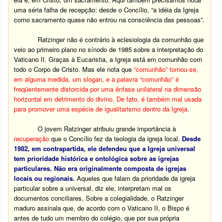
uma séria falha de recepção: desde o Concílio, “a idéia da Igreja
como sacramento quase não entrou na consciência das pessoas”.
Ratzinger não é contrário à eclesiologia da comunhão que
veio ao primeiro plano no sínodo de 1985 sobre a interpretação do
Vaticano II. Graças à Eucaristia, a Igreja está em comunhão com
todo o Corpo de Cristo. Mas ele nota que
“comunhão” tornou-se,
em alguma medida, um slogan, e a palavra “comunhão” é
freqüentemente distorcida por uma ênfase unilateral na dimensão
horizontal em detrimento do divino. De fato, é também mal usada
para promover uma espécie de igualitarismo dentro da Igreja.
O jovem Ratzinger atribuiu grande importância à
recuperação
que o Concílio fez da teologia da igreja local.
Desde
1982, em contrapartida, ele defendeu que a Igreja universal
tem prioridade histórica e ontológica sobre as igrejas
particulares.
Não era originalmente composta de igrejas
locais ou regionais.
Aqueles que falam da prioridade da igreja
particular sobre a universal, diz ele, interpretam mal os
documentos conciliares. Sobre a colegialidade, o Ratzinger
maduro assinala que, de acordo com o Vaticano II, o Bispo é
antes de tudo um membro do colégio, que por sua própria