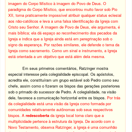
imagem do Corpo Místico à imagem do Povo de Deus. O
paradigma do Corpo Místico, que encontrou muito favor sob Pio
XII, torna praticamente impossível atribuir qualquer status eclesial
aos não-católicos e leva a uma falsa identificação da Igreja com
Cristo seu Senhor. A imagem de Povo de Deus, ele argumenta, é
mais bíblica; ela dá espaço ao reconhecimento dos pecados da
Igreja e indica que a Igreja ainda está em peregrinação sob o
signo da esperança. Por razões similares, ele defende o tema da
Igreja como sacramento. Como um sinal e instrumento, a Igreja
está orientada a um objetivo que está além dela mesma.
Em seus primeiros comentários, Ratzinger mostra
especial interesse pela colegialidade episcopal. Os apóstolos,
acredita ele, constituíram um grupo estável sob Pedro como seu
chefe, assim como o fizeram os bispos das gerações posteriores
sob o primado do sucessor de Pedro. A colegialidade, na visão
dele, favorece a comunicação horizontal entre os bispos.
Por trás
da colegialidade está uma visão da Igreja como formada por
comunidades relativamente autônomas sob seus respectivos
bispos. A
redescoberta
da igreja local torna claro que a
multiplicidade pertence à estrutura da Igreja. De acordo com o
Novo Testamento, observa Ratzinger, a Igreja é uma comunhão