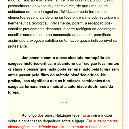
pessoalmente convencido’, escreve ele, ‘de que uma leitura
cuidadosa do texto integral da
Dei Verbum
pode fornecer os
elementos essenciais de uma síntese entre o método histórico e a
hermenêutica teológica’. Infelizmente, porém, a recepção pós-
conciliar praticamente descartou a parte teológica da declaração
conciliar como sendo uma concessão ao passado, permitindo
assim que a exegese católica se tornasse quase indiscernível da
protestante.
Juntamente com o quase absoluto monopólio da
exegese histórico-crítica, o abandono da Tradição leva muitos
cristãos a pensar que nada pode ser ensinado pela Igreja sem
antes passar pelo filtro do método histórico-crítico. Na
prática, isso significou que as hipóteses cambiantes dos
exegetas tornaram-se a mais alta autoridade doutrinária da
Igreja.
* * *
Ao longo dos anos, Ratzinger teve muita coisa a dizer
sobre a constituição dogmática sobre a Igreja.
Em suas primeiras
observações, ele defende que ela fez bem de subordinar a