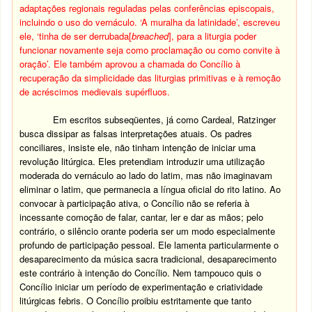
adaptações regionais reguladas pelas conferências episcopais,
incluindo o uso do vernáculo. ‘A muralha da latinidade’, escreveu
ele, ‘tinha de ser derrubada[
breached
], para a liturgia poder
funcionar novamente seja como proclamação ou como convite à
oração’. Ele também aprovou a chamada do Concílio à
recuperação da simplicidade das liturgias primitivas e à remoção
de acréscimos medievais supérfluos.
Em escritos subseqüentes, já como Cardeal, Ratzinger
busca dissipar as falsas interpretações atuais. Os padres
conciliares, insiste ele, não tinham intenção de iniciar uma
revolução litúrgica. Eles pretendiam introduzir uma utilização
moderada do vernáculo ao lado do latim, mas não imaginavam
eliminar o latim, que permanecia a língua oficial do rito latino. Ao
convocar à participação ativa, o Concílio não se referia à
incessante comoção de falar, cantar, ler e dar as mãos; pelo
contrário, o silêncio orante poderia ser um modo especialmente
profundo de participação pessoal. Ele lamenta particularmente o
desaparecimento da música sacra tradicional, desaparecimento
este contrário à intenção do Concílio. Nem tampouco quis o
Concílio iniciar um período de experimentação e criatividade
litúrgicas febris. O Concílio proibiu estritamente que tanto