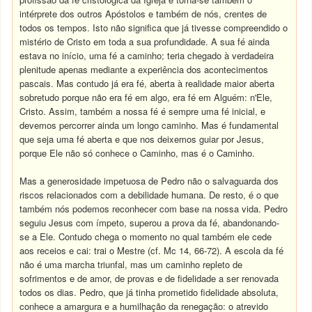
intérprete dos outros Apóstolos e também de nós, crentes de
todos os tempos. Isto não significa que já tivesse compreendido o
mistério de Cristo em toda a sua profundidade. A sua fé ainda
estava no início, uma fé a caminho; teria chegado à verdadeira
plenitude apenas mediante a experiência dos acontecimentos
pascais. Mas contudo já era fé, aberta à realidade maior aberta
sobretudo porque não era fé em algo, era fé em Alguém: n'Ele,
Cristo. Assim, também a nossa fé é sempre uma fé inicial, e
devemos percorrer ainda um longo caminho. Mas é fundamental
que seja uma fé aberta e que nos deixemos guiar por Jesus,
porque Ele não só conhece o Caminho, mas é o Caminho.
Mas a generosidade impetuosa de Pedro não o salvaguarda dos
riscos relacionados com a debilidade humana. De resto, é o que
também nós podemos reconhecer com base na nossa vida. Pedro
seguiu Jesus com ímpeto, superou a prova da fé, abandonando-
se a Ele. Contudo chega o momento no qual também ele cede
aos receios e cai: trai o Mestre (cf. Mc 14, 66-72). A escola da fé
não é uma marcha triunfal, mas um caminho repleto de
sofrimentos e de amor, de provas e de fidelidade a ser renovada
todos os dias. Pedro, que já tinha prometido fidelidade absoluta,
conhece a amargura e a humilhação da renegação: o atrevido