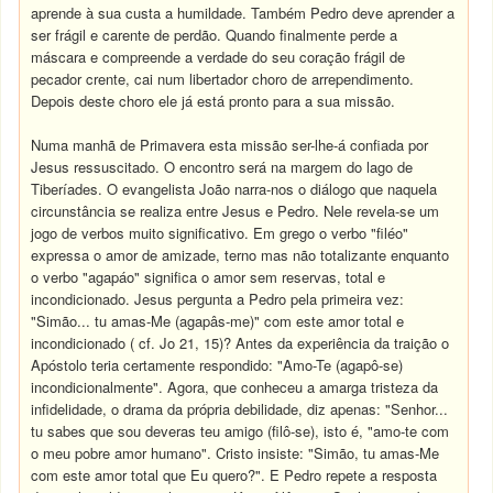
aprende à sua custa a humildade. Também Pedro deve aprender a
ser frágil e carente de perdão. Quando finalmente perde a
máscara e compreende a verdade do seu coração frágil de
pecador crente, cai num libertador choro de arrependimento.
Depois deste choro ele já está pronto para a sua missão.
Numa manhã de Primavera esta missão ser-lhe-á confiada por
Jesus ressuscitado. O encontro será na margem do lago de
Tiberíades. O evangelista João narra-nos o diálogo que naquela
circunstância se realiza entre Jesus e Pedro. Nele revela-se um
jogo de verbos muito significativo. Em grego o verbo "filéo"
expressa o amor de amizade, terno mas não totalizante enquanto
o verbo "agapáo" significa o amor sem reservas, total e
incondicionado. Jesus pergunta a Pedro pela primeira vez:
"Simão... tu amas-Me (agapâs-me)" com este amor total e
incondicionado ( cf. Jo 21, 15)? Antes da experiência da traição o
Apóstolo teria certamente respondido: "Amo-Te (agapô-se)
incondicionalmente". Agora, que conheceu a amarga tristeza da
infidelidade, o drama da própria debilidade, diz apenas: "Senhor...
tu sabes que sou deveras teu amigo (filô-se), isto é, "amo-te com
o meu pobre amor humano". Cristo insiste: "Simão, tu amas-Me
com este amor total que Eu quero?". E Pedro repete a resposta