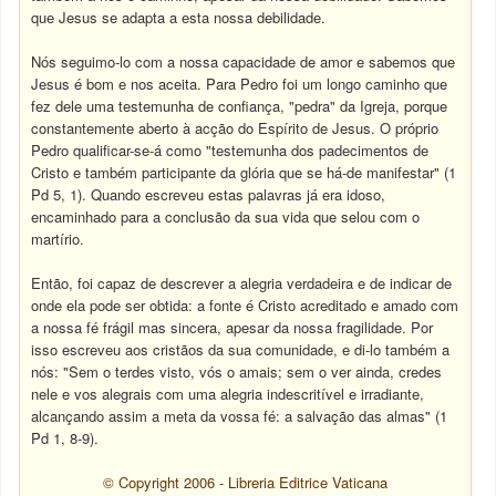
que Jesus se adapta a esta nossa debilidade.
Nós seguimo-lo com a nossa capacidade de amor e sabemos que
Jesus é bom e nos aceita. Para Pedro foi um longo caminho que
fez dele uma testemunha de confiança, "pedra" da Igreja, porque
constantemente aberto à acção do Espírito de Jesus. O próprio
Pedro qualificar-se-á como "testemunha dos padecimentos de
Cristo e também participante da glória que se há-de manifestar" (1
Pd 5, 1). Quando escreveu estas palavras já era idoso,
encaminhado para a conclusão da sua vida que selou com o
martírio.
Então, foi capaz de descrever a alegria verdadeira e de indicar de
onde ela pode ser obtida: a fonte é Cristo acreditado e amado com
a nossa fé frágil mas sincera, apesar da nossa fragilidade. Por
isso escreveu aos cristãos da sua comunidade, e di-lo também a
nós: "Sem o terdes visto, vós o amais; sem o ver ainda, credes
nele e vos alegrais com uma alegria indescritível e irradiante,
alcançando assim a meta da vossa fé: a salvação das almas" (1
Pd 1, 8-9).
© Copyright 2006 - Libreria Editrice Vaticana