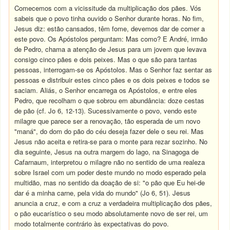
Comecemos com a vicissitude da multiplicação dos pães. Vós
sabeis que o povo tinha ouvido o Senhor durante horas. No fim,
Jesus diz: estão cansados, têm fome, devemos dar de comer a
este povo. Os Apóstolos perguntam: Mas como? E André, irmão
de Pedro, chama a atenção de Jesus para um jovem que levava
consigo cinco pães e dois peixes. Mas o que são para tantas
pessoas, interrogam-se os Apóstolos. Mas o Senhor faz sentar as
pessoas e distribuir estes cinco pães e os dois peixes e todos se
saciam. Aliás, o Senhor encarrega os Apóstolos, e entre eles
Pedro, que recolham o que sobrou em abundância: doze cestas
de pão (cf. Jo 6, 12-13). Sucessivamente o povo, vendo este
milagre que parece ser a renovação, tão esperada de um novo
"maná", do dom do pão do céu deseja fazer dele o seu rei. Mas
Jesus não aceita e retira-se para o monte para rezar sozinho. No
dia seguinte, Jesus na outra margem do lago, na Sinagoga de
Cafarnaum, interpretou o milagre não no sentido de uma realeza
sobre Israel com um poder deste mundo no modo esperado pela
multidão, mas no sentido da doação de si: "o pão que Eu hei-de
dar é a minha carne, pela vida do mundo" (Jo 6, 51). Jesus
anuncia a cruz, e com a cruz a verdadeira multiplicação dos pães,
o pão eucarístico o seu modo absolutamente novo de ser rei, um
modo totalmente contrário às expectativas do povo.