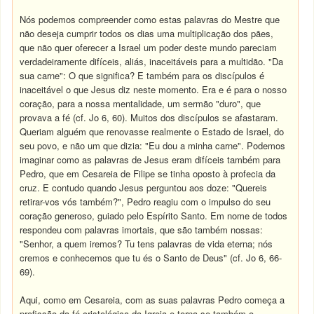
Nós podemos compreender como estas palavras do Mestre que
não deseja cumprir todos os dias uma multiplicação dos pães,
que não quer oferecer a Israel um poder deste mundo pareciam
verdadeiramente difíceis, aliás, inaceitáveis para a multidão. "Da
sua carne": O que significa? E também para os discípulos é
inaceitável o que Jesus diz neste momento. Era e é para o nosso
coração, para a nossa mentalidade, um sermão "duro", que
provava a fé (cf. Jo 6, 60). Muitos dos discípulos se afastaram.
Queriam alguém que renovasse realmente o Estado de Israel, do
seu povo, e não um que dizia: "Eu dou a minha carne". Podemos
imaginar como as palavras de Jesus eram difíceis também para
Pedro, que em Cesareia de Filipe se tinha oposto à profecia da
cruz. E contudo quando Jesus perguntou aos doze: "Quereis
retirar-vos vós também?", Pedro reagiu com o impulso do seu
coração generoso, guiado pelo Espírito Santo. Em nome de todos
respondeu com palavras imortais, que são também nossas:
"Senhor, a quem iremos? Tu tens palavras de vida eterna; nós
cremos e conhecemos que tu és o Santo de Deus" (cf. Jo 6, 66-
69).
Aqui, como em Cesareia, com as suas palavras Pedro começa a
profissão da fé cristológica da Igreja e torna-se também o