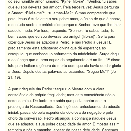
do seu humilde amor humano: "Kyrie, filô-se", "Senhor, tu sabes
que eu sou deveras teu amigo". Pela terceira vez Jesus pergunta
a Simão: "Fileîs-me?", "tu amas-Me?". Simão compreende que
para Jesus é suficiente o seu pobre amor, o ùnico de que é capaz,
e contudo sente-se entristecido porque o Senhor teve que lhe falar
daquele modo. Por isso, responde: "Senhor, Tu sabes tudo; Tu
bem sabes que eu sou deveras teu amigo! (filô-se)". Seria para
dizer que Jesus se adaptou a Pedro, e não Pedro a Jesus! É
precisamente esta adaptação divina que dá esperança ao
discípulo, que conheceu o sofrimento da infidelidade. Surge daqui
a confiança que o torna capaz do seguimento até ao fim: "E disse
isto para indicar o género de morte com que ele havia de dar glória
a Deus. Depois destas palavras acrescentou: "Segue-Me"!" (Jo
21, 19).
A partir daquele dia Pedro "seguiu" o Mestre com a clara
consciência da própria fragilidade; mas esta consciência não o
desencorajou. De facto, ele sabia que podia contar com a
presença do Ressuscitado. Dos ingénuos entusiasmos da adesão
inicial, passando pela experiência dolorosa da negação e pelo
choro da conversão, Pedro alcançou a confiança naquele Jesus
que se adaptou à sua pobre capacidade de amor. E mostra assim
também a nós o caminho, apesar da nossa debilidade. Sabemos