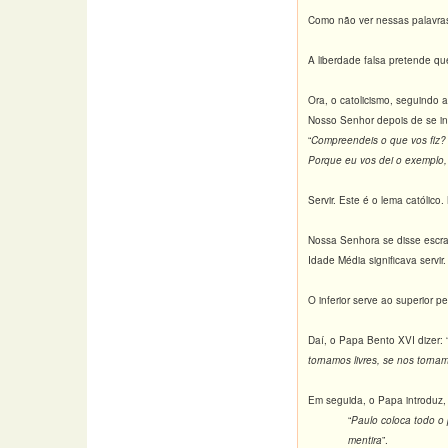
Como não ver nessas palavras 
A liberdade falsa pretende 
Ora, o catolicismo, seguindo 
Nosso Senhor depois de se inc
“
Compreendeis o que vos fiz?
Porque eu vos dei o exemplo,
Servir. Este é o lema católico. 
Nossa Senhora se disse escrav
Idade Média significava servir.
O inferior serve ao superior p
Daí, o Papa Bento XVI dizer: 
tornamos livres, se nos torna
Em seguida, o Papa introduz,
“
Paulo coloca todo o
mentira
”.