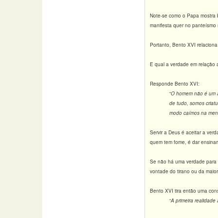
Note-se como o Papa mostra b
manifesta quer no panteísmo m
Portanto, Bento XVI relacion
E qual a verdade em relaçã
Responde Bento XVI:
“
O homem não é um ab
de tudo, somos criat
modo caímos na menti
Servir a Deus é aceitar a ver
quem tem fome, é dar ensina
Se não há uma verdade para o 
vontade do tirano ou da maior
Bento XVI tira então uma con
“
A primeira realidade 