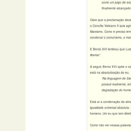
como um julgo de escr
finalmente alcançado
Claro que a proclamação dess
o Concílio Vaticano II quis a
Marxismo. Como é preciso lem
condenar o comunismo, o marx
E Bento XVI lembrou que Lut
libertar”.
A seguir, Bento XVI opõe o co
está na absolutização do eu.
“Na linguagem de São
possuir realmente, em
degradação do homem,
Está aí a condenação da alm
igualdade universal absoluta.
homens. Um eu que tem direito
Como não ver nessas palavras