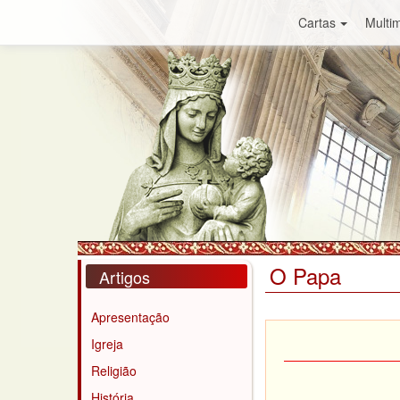
Cartas
Multim
O Papa
Artigos
Apresentação
Igreja
Religião
História