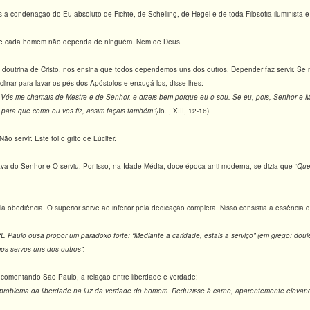
a condenação do Eu absoluto de Fichte, de Schelling, de Hegel e de toda Filosofia iluminista 
que cada homem não dependa de ninguém. Nem de Deus.
a doutrina de Cristo, nos ensina que todos dependemos uns dos outros. Depender faz servir. Se
linar para lavar os pés dos Apóstolos e enxugá-los, disse-lhes:
 Vós me chamais de Mestre e de Senhor, e dizeis bem porque eu o sou
.
Se eu, pois, Senhor e M
 para que como eu vos fiz, assim façais também”
(Jo. , XIII, 12-16).
Não servir. Este foi o grito de Lúcifer.
a do Senhor e O serviu. Por isso, na Idade Média, doce época anti moderna, se dizia que “
Que
ela obediência. O superior serve ao inferior pela dedicação completa. Nisso consistia a essência 
“
E Paulo ousa propor um paradoxo forte: “Mediante a caridade, estais a serviço” (em grego: doulé
mos servos uns dos outros”.
 comentando São Paulo, a relação entre liberdade e verdade:
 problema da liberdade na luz da verdade do homem. Reduzir-se à carne, aparentemente elevan