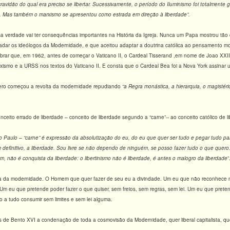
avidão do qual era preciso se libertar. Sucessivamente, o período do Iluminismo foi totalmente 
. Mas também o marxismo se apresentou como estrada em direção à liberdade”.
a verdade vai ter consequências importantes na História da Igreja. Nunca um Papa mostrou tão 
gradar os ideólogos da Modernidade, e que aceitou adaptar a doutrina católica ao pensamento m
brar que, em 1962, antes de começar o Vaticano II, o Cardeal Tisserand ,em nome de Joao XX
ismo e a URSS nos textos do Vaticano II. E consta que o Cardeal Bea foi a Nova York assinar 
ero começou a revolta da modernidade repudiando
“a Regra monástica, a hierarquia, o magistér
nceito errado de liberdade – conceito de liberdade segundo a “carne”-- ao conceito católico d
 Paulo – “carne” é expressão da absolutização do eu, do eu que quer ser tudo e pegar tudo p
 definitivo, a liberdade. Sou livre se não dependo de ninguém, se posso fazer tudo o que quero
 não é conquista da liberdade: o libertinismo não é liberdade, é antes o malogro da liberdade
”
a da modernidade. O Homem que quer fazer de seu eu a divindade. Um eu que não reconhece n
 Um eu que pretende poder fazer o que quiser, sem freios, sem regras, sem lei. Um eu que pretend
 a tudo consumir sem limites e sem lei alguma.
 de Bento XVI a condenação de toda a cosmovisão da Modernidade, quer liberal capitalista, q