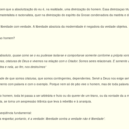
em que a absolutização do eu é, na realidade, uma divinização do homem. Essa divinizaçao t
aterialista e racionalista, quer na divinização do espírito da Gnose condenadora da matéria e d
a liberdade com verdade. A liberdade absoluta da modernidade é negadora da verdade objetiva.
o ao homem?
soluto, quase como se o eu pudesse isolar-se e comportar-se somente conforme a própria vont
uras, criaturas de Deus e vivemos na relação com o Criador. Somos seres relacionais. E somente
ra e nela, ao fim, nos destruímos”
dade de que somos criaturas, que somos contingentes, dependentes. Servir a Deus nos exige servi
mento com palavra e com o exemplo. Porque nem só de pão vive o homem, mas de toda palavra
homem, toda lei passa a ser arbitrária e fruto ou do querer de um tirano, ou da vontade da a mai
ia, se torna um aexpressào tirânica que leva à rebelião e à anarquia.
seqüência fundamental:
a respeitar, portanto, é a verdade: liberdade contra a verdade não é liberdade”.