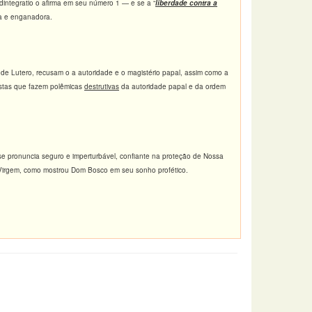
Redintegratio o afirma em seu número 1 — e se a “
liberdade contra a
sa e enganadora.
e Lutero, recusam o a autoridade e o magistério papal, assim como a
nistas que fazem polêmicas
destrutivas
da autoridade papal e da ordem
e pronuncia seguro e imperturbável, confiante na proteção de Nossa
 Virgem, como mostrou Dom Bosco em seu sonho profético.