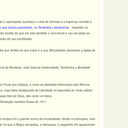
 o episcopado austríaco o criva de ofensas e a imprensa mundial o
o aos futuros sacerdotes, no Seminário Lateranense
. Impávido no
da dúvida de que ele está decidido a reconduzir a nau da Igreja ao
tivo de seu pontificado.
e que recifes há que evitar e o que difuculdades desviaram a Igreja de
ma da liberdade, esse baal da modernidade. Destrincha a liberdade
São Paulo aos Gálatas, e como da liberdade deformada pela Refoma
na, essa idéia desfigurada da Liberdade foi assumida de modo radical
sse livre de Deus, tido como um tirano.
 Revolução marxista Russa de 1917.
os tempos foi o grande sonho da humanidade, desde os princípios, mas
o foi que a Regra monástica, a hierarquia, o magistério lhe apareceram