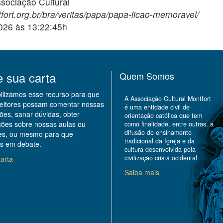
ciação Cultural
fort.org.br/bra/veritas/papa/papa-licao-memoravel/
2026 às 13:22:45h
e sua carta
Quem Somos
bilizamos esse recurso para que
A Associação Cultural Montfort
leitores possam comentar nossas
é uma entidade civil de
ões, sanar dúvidas, obter
orientação católica que tem
ções sobre nossas aulas ou
como finalidade, entre outras, a
difusão do ensinamento
des, ou mesmo para que
tradicional da Igreja e da
s em debate.
cultura desenvolvida pela
civilização cristã ocidental
arta
Saiba mais