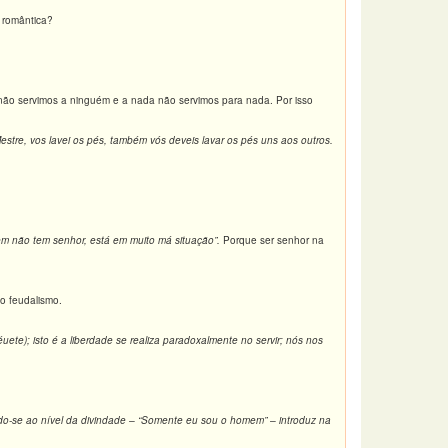
e romântica?
 não servimos a ninguém e a nada não servimos para nada. Por isso
estre, vos lavei os pés, também vós deveis lavar os pés uns aos outros.
m não tem senhor, está em muito má situação”.
Porque ser senhor na
do feudalismo.
uete); isto é a liberdade se realiza paradoxalmente no servir; nós nos
do-se ao nível da divindade – “Somente eu sou o homem” – introduz na