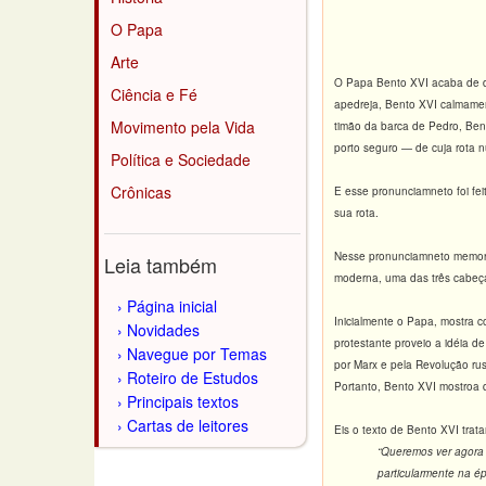
O Papa
Arte
O Papa Bento XVI acaba de da
Ciência e Fé
apedreja, Bento XVI calmame
Movimento pela Vida
timão da barca de Pedro, Ben
porto seguro — de cuja rota n
Política e Sociedade
Crônicas
E esse pronunciamneto foi fei
sua rota.
Nesse pronunciamneto memoráv
Leia também
moderna, uma das três cabeças
Página inicial
Inicialmente o Papa, mostra 
Novidades
protestante proveio a idéia d
Navegue por Temas
por Marx e pela Revolução ru
Roteiro de Estudos
Portanto, Bento XVI mostroa 
Principais textos
Cartas de leitores
Eis o texto de Bento XVI trata
“Queremos ver agora 
particularmente na é