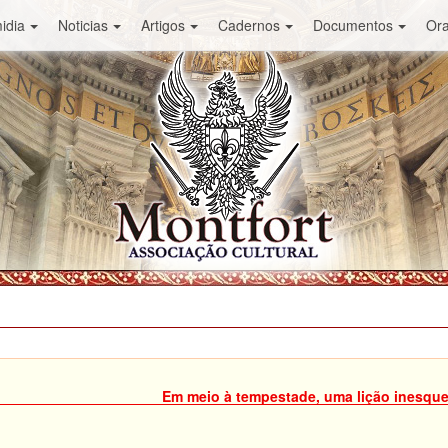
idia
Noticias
Artigos
Cadernos
Documentos
Or
Em meio à tempestade, uma lição inesque