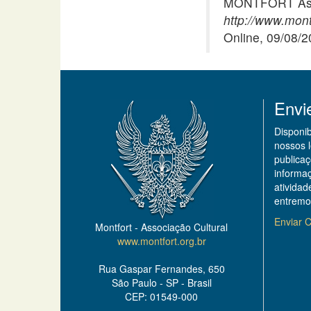
MONTFORT Asso
http://www.mont
Online, 09/08/
Envi
Disponi
nossos 
publicaç
informa
ativida
entremo
Enviar C
Montfort - Associação Cultural
www.montfort.org.br
Rua Gaspar Fernandes, 650
São Paulo - SP - Brasil
CEP: 01549-000