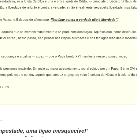
 verdadeira, se a Igreja Católica é una e única Igreja de Cristo, — como até o Decreto Unitatis 
ão a liberdade de religião é contra a verdade, e não é realmente verdadeira liberdade, mas fal
Vaticano II depois de afirmarque “
liberdade contra a verdade não é liberdade”
?
o àqueles que se mordem mutuamente e só produzem destruição. Àqueles que, como discípulos d
ca difícil então , nesse passo, não pensar nos Bispos austríacos e nos teólogos rebeldes e moder
 segurança e a calma — a paz — que o Papa bento XVI manifesta nesse discurso ímpar.
le permance impávido. Em meio ao maior apedrejamento moral sofrido por um Papa, Bento XVI s
oma pela mão e conduz aquele que conduz a Igreja de volta à coluna da Hóstia e à coluna da
e 2009.
:
pestade, uma lição inesquecível
"