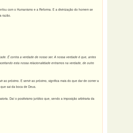
riunfou com o Humanismo e a Reforma. E a divinização do homem se
a razão.
ade. É contra a verdade de nosso ser. A nossa verdade é que, antes
 aceitando esta nossa relacionalidade entramos na verdade, de outro
r ao próximo. E servir ao próximo, significa mais do que dar de comer a
 que sai da boca de Deus.
oria. Daí o positivismo jurídico que, sendo a imposição arbitraria da