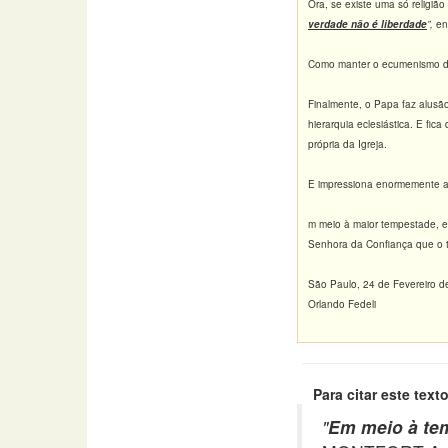
Ora, se existe uma só religião
verdade não é liberdade
”,
ent
Como manter o ecumenismo do 
Finalmente, o Papa faz alusã
hierarquia eclesiástica. E fi
própria da Igreja.
E impressiona enormemente a
m meio à maior tempestade, e
Senhora da Confiança que o t
São Paulo, 24 de Fevereiro d
Orlando Fedeli
Para citar este texto
"
Em meio à tem