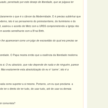
guiado, penetrado por este desejo de liberdade, que se julgava ter
claramente o que é o câncer da Modernidade. E é preciso sublinhar que
oderno, isto é ao pensamento do protestantismo, do iluminismo e do
III, assinou o acordo de Metz com a URSS comprometendo a Igreja não
um acordo semelhante com a B’nai Brith.
io lhe apareceram como um julgo de escravidão do qual era preciso se
e liberdade. O Papa mostra então que a essência da liberdade moderna
ara si. O eu absoluto, que não depende de nada e de ninguém, parece
. Mas exatamente esta absolutização do eu é “carne”, isto é a
.
ada como superior a si mesmo. Portanto, um eu que proclama a
e ter o direito de ter tudo, de usar tudo, até de usar os demais
uer comunista?