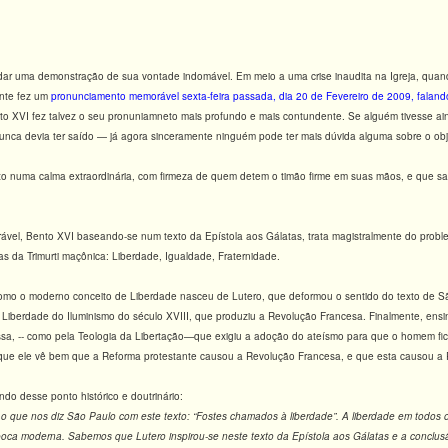
r uma demonstração de sua vontade indomável. Em meio a uma crise inaudita na Igreja, quando
nte fez um
pronunciamento memorável sexta-feira passada, dia 20 de Fevereiro de 2009, faland
to XVI fez talvez o seu pronuniamneto mais profundo e mais contundente. Se alguém tivesse ain
unca devia ter saído — já agora sinceramente ninguém pode ter mais dúvida alguma sobre o obje
to numa calma extraordinária, com firmeza de quem detem o timão firme em suas mãos, e que sab
el, Bento XVI baseando-se num texto da Epístola aos Gálatas, trata magistralmente do proble
 da Trimurti maçônica: Liberdade, Igualdade, Fraternidade.
como o moderno conceito de Liberdade nasceu de Lutero, que deformou o sentido do texto de 
e Liberdade do Iluminismo do século XVIII, que produziu a Revolução Francesa. Finalmente, ensi
ssa, -- como pela Teologia da Libertação—que exigiu a adoção do ateísmo para que o homem fica
que ele vê bem que a Reforma protestante causou a Revolução Francesa, e que esta causou a
ndo desse ponto histórico e doutrinário:
o que nos diz São Paulo com este texto: “Fostes chamados à liberdade”. A liberdade em todos 
poca moderna. Sabemos que Lutero inspirou-se neste texto da Epístola aos Gálatas e a conclusã