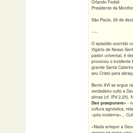
Orlando Fedeli
Presidente da Montfor
São Paulo, 26 de dez
----
O episódio ocorrido n
Vigário de Nosso Senh
pastor universal, é 
provocou o incidente 
grande Santa Catarina
seu Cristo para abraç
Bento XVI se ergue rá
verdadeiro culto a De
almas (cf. IPd 2,25).
Deo praeponere»
- n
cultura agnóstica, rel
«pós-moderna»... Cultu
«Nada antepor a Deus»
apagar-se como uma c