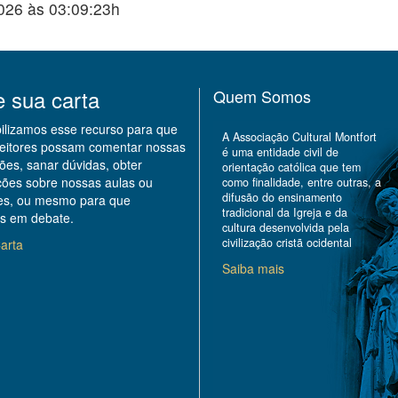
2026 às 03:09:23h
e sua carta
Quem Somos
bilizamos esse recurso para que
A Associação Cultural Montfort
leitores possam comentar nossas
é uma entidade civil de
ões, sanar dúvidas, obter
orientação católica que tem
ções sobre nossas aulas ou
como finalidade, entre outras, a
difusão do ensinamento
des, ou mesmo para que
tradicional da Igreja e da
s em debate.
cultura desenvolvida pela
civilização cristã ocidental
arta
Saiba mais