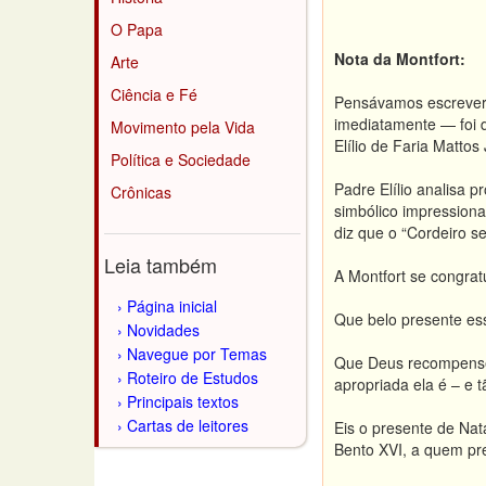
O Papa
Nota da Montfort:
Arte
Ciência e Fé
Pensávamos escrever
imediatamente — foi d
Movimento pela Vida
Elílio de Faria Mattos 
Política e Sociedade
Padre Elílio analisa 
Crônicas
simbólico impressiona
diz que o “Cordeiro s
Leia também
A Montfort se congratu
Página inicial
Que belo presente es
Novidades
Navegue por Temas
Que Deus recompense 
Roteiro de Estudos
apropriada ela é – e t
Principais textos
Cartas de leitores
Eis o presente de Nat
Bento XVI, a quem pres