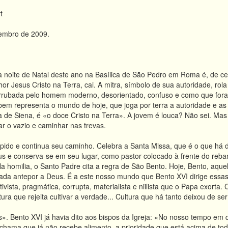
t
embro de 2009.
a noite de Natal deste ano na Basílica de São Pedro em Roma é, de c
or Jesus Cristo na Terra, cai. A mitra, símbolo de sua autoridade, rol
derrubada pelo homem moderno, desorientado, confuso e como que fora
bem representa o mundo de hoje, que joga por terra a autoridade e as
 de Siena, é «o doce Cristo na Terra». A jovem é louca? Não sei. Mas 
ar o vazio e caminhar nas trevas.
pido e continua seu caminho. Celebra a Santa Missa, que é o que há d
us e conserva-se em seu lugar, como pastor colocado à frente do reba
 Na homilia, o Santo Padre cita a regra de São Bento. Hoje, Bento, aque
ada antepor a Deus. É a este nosso mundo que Bento XVI dirige essas
ativista, pragmática, corrupta, materialista e niilista que o Papa exorta
ra que rejeita cultivar a verdade... Cultura que há tanto deixou de ser 
. Bento XVI já havia dito aos bispos da Igreja: «No nosso tempo em qu
hama que já não recebe alimento, a prioridade que está acima de tod