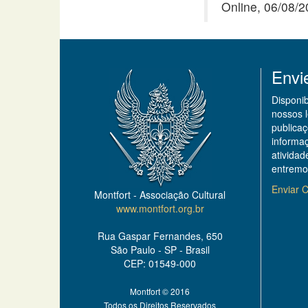
Online, 06/08/
Envi
Disponi
nossos 
publicaç
informa
ativida
entremo
Enviar C
Montfort - Associação Cultural
www.montfort.org.br
Rua Gaspar Fernandes, 650
São Paulo - SP - Brasil
CEP: 01549-000
Montfort © 2016
Todos os Direitos Reservados