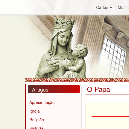
Cartas
Multim
O Papa
Artigos
Apresentação
Igreja
Religião
História