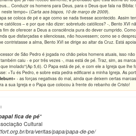
s... Conduzir os homens para Deus, para o Deus que fala na Bíblia: t
 neste tempo» (
Carta aos bispos, 10 de março de 2009
).
apa se coloca de pé e age como se nada tivesse acontecido. Assim tem
ve católicos – e por que não dizer: sobretudo católicos? -, Bento XVI n
 a fim de oferecer a Deus a consciência pura do dever cumprido. Co
 ainda que disfarçadas e silenciosas, não houvessem; como se o despre
e contristasse a alma, Bento XVI se dirige ao altar da Cruz. Está ap
cessor de São Pedro é jogada no chão pelos homens atuais, isso não s
 também caiu - e por três vezes -, mas está de pé. Traz, sim, as marc
ue imolado"(Ap 5,6). O Papa está de pé, e com ele a Igreja que lhe foi
se: «Tu és Pedro, e sobre esta pedra edificarei a minha Igreja. As por
lebunt»
- as forças negativas do mal, ainda que deixem certas marca
a a sua Igreja e o Papa que colocou à frente do rebanho de Cristo!
:
papal fica de pé
"
ciação Cultural
fort.org.br/bra/veritas/papa/papa-de-pe/