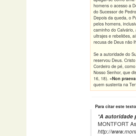
homens o acesso a Deu
do Sucessor de Pedro
Depois da queda, o P
pelos homens, inclusi
caminho do Calvário,
ultrajes e rebeliões,
recusa de Deus não lh
Se a autoridade do Su
reservou Deus. Cristo
Cordeiro de pé, como q
Nosso Senhor, que dis
16, 18).
«Non praeva
quem sustenta na Terr
Para citar este texto
"
A autoridade 
MONTFORT Asso
http://www.mont