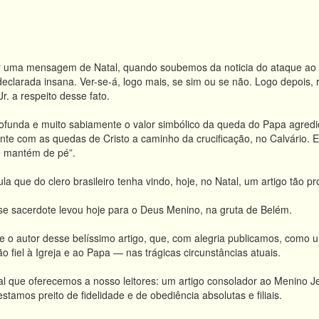
 uma mensagem de Natal, quando soubemos da noticia do ataque ao 
eclarada insana. Ver-se-á, logo mais, se sim ou se não. Logo depois,
Jr. a respeito desse fato.
profunda e muito sabiamente o valor simbólico da queda do Papa agre
nte com as quedas de Cristo a caminho da crucificação, no Calvário. E, 
e mantém de pé”.
la que do clero brasileiro tenha vindo, hoje, no Natal, um artigo tão 
se sacerdote levou hoje para o Deus Menino, na gruta de Belém.
o autor desse belíssimo artigo, que, com alegria publicamos, como 
ão fiel à Igreja e ao Papa — nas trágicas circunstâncias atuais.
al que oferecemos a nosso leitores: um artigo consolador ao Menino 
tamos preito de fidelidade e de obediência absolutas e filiais.