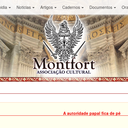
idia
Noticias
Artigos
Cadernos
Documentos
Or
A autoridade papal fica de pé