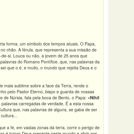
erta forma, um símbolo dos tempos atuais. O Papa,
a no chão. A férula, que representa a sua missão de
-de-si. Louca ou não, a jovem de 25 anos que
 palavras do Romano Pontífice, que, nas palavras da
sei que o é, e muito, o mundo que rejeita Deus e o
e mais sublime sobre a face da Terra, rende o
nho pelo Pastor Eterno, bispo e guarda de nossas
le de Núrsia, fala pela boca de Bento, o Papa:
«Nihil
 palavras carregadas de verdade. É a esta nossa
. Cultura que, nas palavras de alguns, se gaba de ser
cultura...
e a fé, em vastas zonas da terra, corre o perigo de
as é tornar Deus presente neste mundo e abrir aos