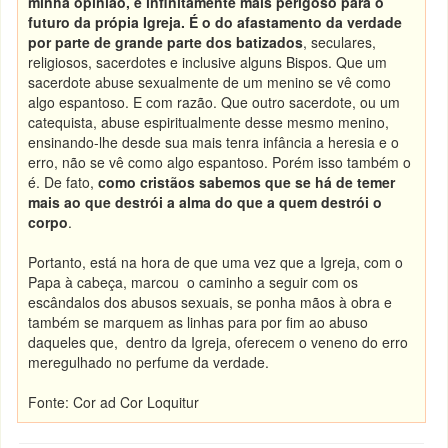
minha opinião, é infinitamente mais perigoso para o
futuro da própia Igreja. É o do afastamento da verdade
por parte de grande parte dos batizados
, seculares,
religiosos, sacerdotes e inclusive alguns Bispos. Que um
sacerdote abuse sexualmente de um menino se vê como
algo espantoso. E com razão. Que outro sacerdote, ou um
catequista, abuse espiritualmente desse mesmo menino,
ensinando-lhe desde sua mais tenra infância a heresia e o
erro, não se vê como algo espantoso. Porém isso também o
é. De fato,
como cristãos sabemos que se há de temer
mais ao que destrói a alma do que a quem destrói o
corpo
.
Portanto, está na hora de que uma vez que a Igreja, com o
Papa à cabeça, marcou o caminho a seguir com os
escândalos dos abusos sexuais, se ponha mãos à obra e
também se marquem as linhas para por fim ao abuso
daqueles que, dentro da Igreja, oferecem o veneno do erro
meregulhado no perfume da verdade.
Fonte: Cor ad Cor Loquitur