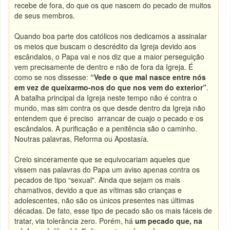
recebe de fora, do que os que nascem do pecado de muitos
de seus membros.
Quando boa parte dos católicos nos dedicamos a assinalar
os meios que buscam o descrédito da Igreja devido aos
escândalos, o Papa vai e nos diz que a maior perseguição
vem precisamente de dentro e não de fora da Igreja. É
como se nos dissesse:
“Vede o que mal nasce entre nós
em vez de queixarmo-nos do que nos vem do exterior”
.
A batalha principal da Igreja neste tempo não é contra o
mundo, mas sim contra os que desde dentro da Igreja não
entendem que é preciso arrancar de cuajo o pecado e os
escândalos. A purificação e a penitência são o caminho.
Noutras palavras, Reforma ou Apostasía.
Creio sinceramente que se equivocariam aqueles que
vissem nas palavras do Papa um aviso apenas contra os
pecados de tipo “sexual". Ainda que sejam os mais
chamativos, devido a que as vítimas são crianças e
adolescentes, não são os únicos presentes nas últimas
décadas. De fato, esse tipo de pecado são os mais fáceis de
tratar, via tolerância zero. Porém, há
um pecado que, na