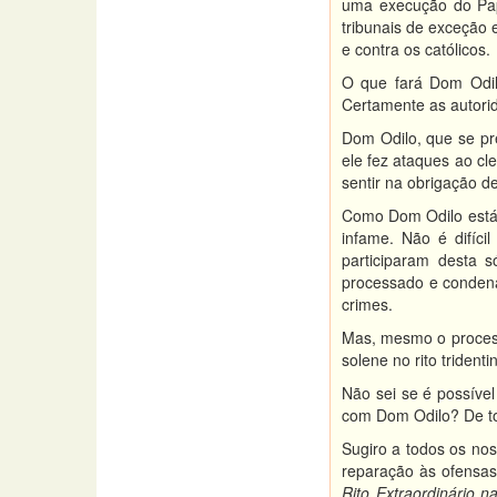
uma execução do Pap
tribunais de exceção 
e contra os católicos.
O que fará Dom Odilo
Certamente as autori
Dom Odilo, que se pr
ele fez ataques ao cl
sentir na obrigação de
Como Dom Odilo está 
infame. Não é difíci
participaram desta 
processado e condena
crimes.
Mas, mesmo o process
solene no rito triden
Não sei se é possíve
com Dom Odilo? De tod
Sugiro a todos os no
reparação às ofensas
Rito Extraordinário 