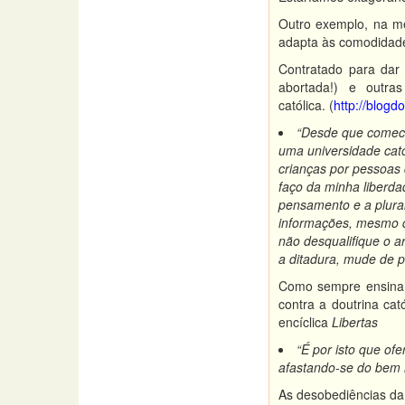
Outro exemplo, na me
adapta às comodidade
Contratado para dar 
abortada!) e outra
católica. (
http://blogd
“Desde que comece
uma universidade cató
crianças por pessoas d
faço da minha liberd
pensamento e a plura
informações, mesmo q
não desqualifique o a
a ditadura, mude de p
Como sempre ensinara
contra a doutrina cat
encíclica
Libertas
“É por isto que of
afastando-se do bem i
As desobediências da