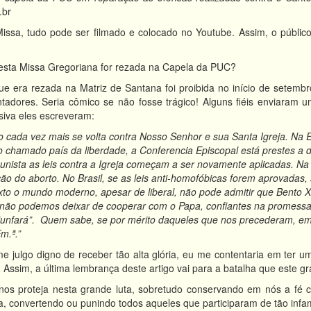
.br
ssa, tudo pode ser filmado e colocado no Youtube. Assim, o público
esta Missa Gregoriana for rezada na Capela da PUC?
e era rezada na Matriz de Santana foi proibida no início de setembr
ntadores. Seria cômico se não fosse trágico! Alguns fiéis enviaram
ssiva eles escreveram:
ada vez mais se volta contra Nosso Senhor e sua Santa Igreja. Na Euro
o chamado país da liberdade, a Conferencia Episcopal está prestes a
ista as leis contra a Igreja começam a ser novamente aplicadas. Na 
ão do aborto. No Brasil, se as leis anti-homofóbicas forem aprovadas
exto o mundo moderno, apesar de liberal, não pode admitir que Bento X
 não podemos deixar de cooperar com o Papa, confiantes na promess
iunfará”.
Quem sabe, se por mérito daqueles que nos precederam, em
m.ª.”
e julgo digno de receber tão alta glória, eu me contentaria em ter 
. Assim, a última lembrança deste artigo vai para a batalha que este g
s proteja nesta grande luta, sobretudo conservando em nós a fé c
a, convertendo ou punindo todos aqueles que participaram de tão inf