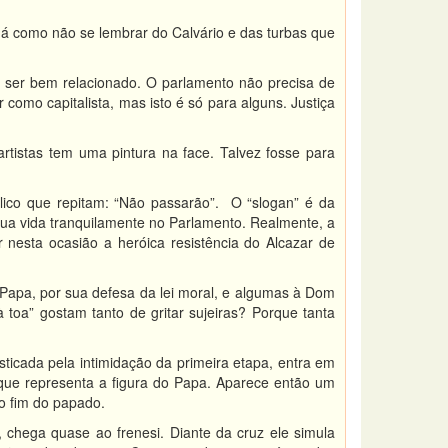
há como não se lembrar do Calvário e das turbas que
 ser bem relacionado. O parlamento não precisa de
omo capitalista, mas isto é só para alguns. Justiça
artistas tem uma pintura na face. Talvez fosse para
ico que repitam: “Não passarão”. O “slogan” é da
sua vida tranquilamente no Parlamento. Realmente, a
nesta ocasião a heróica resistência do Alcazar de
 Papa, por sua defesa da lei moral, e algumas à Dom
à toa” gostam tanto de gritar sujeiras? Porque tanta
ticada pela intimidação da primeira etapa, entra em
o que representa a figura do Papa. Aparece então um
 o fim do papado.
chega quase ao frenesi. Diante da cruz ele simula