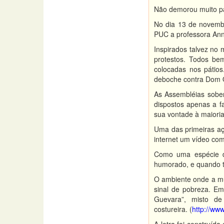
Não demorou muito pa
No dia 13 de novembr
PUC a professora Anna
Inspirados talvez no
protestos. Todos bem
colocadas nos pátio
deboche contra Dom O
As Assembléias sobe
dispostos apenas a f
sua vontade à maioria
Uma das primeiras aç
internet um vídeo com
Como uma espécie de
humorado, e quando te
O ambiente onde a m
sinal de pobreza. Em
Guevara”, misto d
costureira. (
http://w