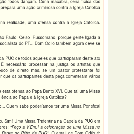
ção todos dançam. Cena macabra, cena típica dos
prepara uma ação criminosa contra a Igreja Católica
a realidade, uma ofensa contra a Igreja Católica.
São Paulo, Celso Russomano, porque gente ligada a
o socialista do PT... Dom Odilo também agora deve se
da PUC de todos aqueles que participaram deste ato
. É necessário processar na justiça os artistas que
co de direito mas, se um pastor protestante foi
 que os participantes desta peça cometeram vários
ra esta ofensa ao Papa Bento XVI. Que tal uma Missa
iência ao Papa e à Igreja Católica?
ão... Quem sabe poderíamos ter uma Missa Pontifical
ão. Sim! Uma Missa Tridentina na Capela da PUC em
eres:
“Peço a V.
Em.ª a celebração de uma Missa no
o Padre no Pátio da PUC”.
O email de Dom Odilo é: