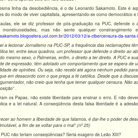
sma linha da desobediência, é o de Leonardo Sakamoto. Este é aque
s do modo de viver capitalista, apresentando-se como democrático e i
aulas, ele se diz professor de pós-graduação na PUC, defende o abo
s monstruosidades, mas não sente qualquer constrangimento
osakamoto.blogosfera.uol.com.br/2012/03/12/a-cibercensura-da-santa-i
i a lecionar Jornalismo na PUC-SP, a frequência das reclamações 
lica ter, entre seus quadros, um professor que defende o direito ao ab
o mesmo sexo, o Palmeiras, enfim, o direito a ter direito.
A PUC e sua
ade de expressão, têm adotado um comportamento que se espera de uma
lidade de opiniões. Ou seja, não recebi até agora nenhum pedido par
ue em desacordo com o que prega a fé católica. Desde que a discus
rgumentador, não creio que tenha que temer qualquer censura. Não acre
osição” .
m os Papas, não existe liberdade para ensinar o erro. E não deveria
ólica e a lei natural. A conseqüência desta falsa liberdade é a ades
erecer ao homem a liberdade de que falamos, é dar-lhe o poder de des
mutável, a fim de se voltar para o mal”.(nº 25)
 PUC não teriam conseqüências? Seria exagero de Leão XIII?