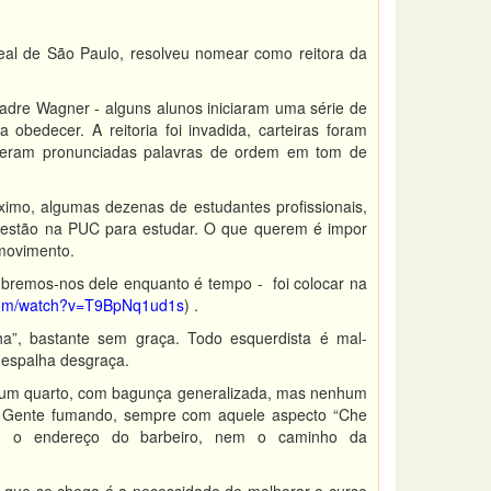
al de São Paulo, resolveu nomear como reitora da
Padre Wagner - alguns alunos iniciaram uma série de
obedecer. A reitoria foi invadida, carteiras foram
l eram pronunciadas palavras de ordem em tom de
mo, algumas dezenas de estudantes profissionais,
o estão na PUC para estudar. O que querem é impor
 movimento.
bremos-nos dele enquanto é tempo - foi colocar na
.com/watch?v=T9BpNq1ud1s
) .
”, bastante sem graça. Todo esquerdista é mal-
 espalha desgraça.
er um quarto, com bagunça generalizada, mas nenhum
uir. Gente fumando, sempre com aquele aspecto “Che
em o endereço do barbeiro, nem o caminho da