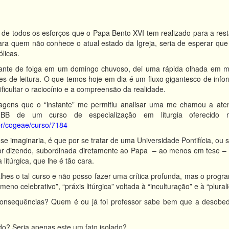
e todos os esforços que o Papa Bento XVI tem realizado para a restau
a quem não conhece o atual estado da Igreja, seria de esperar que 
licas.
ante de folga em um domingo chuvoso, dei uma rápida olhada em meu
es de leitura. O que temos hoje em dia é um fluxo gigantesco de in
ficultar o raciocínio e a compreensão da realidade.
gens que o “instante” me permitiu analisar uma me chamou a at
 de um curso de especialização em liturgia oferecido 
br/cogeae/curso/7184
e imaginaria, é que por se tratar de uma Universidade Pontifícia, ou 
or dizendo, subordinada diretamente ao Papa – ao menos em tese – a
 litúrgica, que lhe é tão cara.
es o tal curso e não posso fazer uma crítica profunda, mas o progra
no celebrativo”, “práxis litúrgica” voltada à “inculturação” e à “pluralid
onsequências? Quem é ou já foi professor sabe bem que a desobed
o? Seria apenas este um fato isolado?