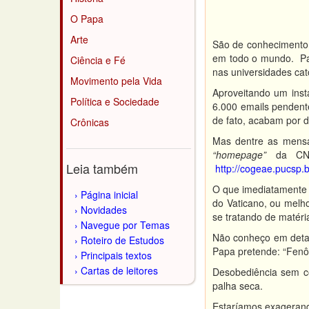
O Papa
Arte
São de conhecimento d
em todo o mundo. Par
Ciência e Fé
nas universidades cató
Movimento pela Vida
Aproveitando um inst
Política e Sociedade
6.000 emails pendent
de fato, acabam por di
Crônicas
Mas dentre as mensa
“homepage”
da CNBB
Leia também
http://cogeae.pucsp.
O que imediatamente s
Página inicial
do Vaticano, ou melh
Novidades
se tratando de matéria
Navegue por Temas
Não conheço em detalh
Roteiro de Estudos
Papa pretende: “Fenôme
Principais textos
Cartas de leitores
Desobediência sem c
palha seca.
Estaríamos exagerand