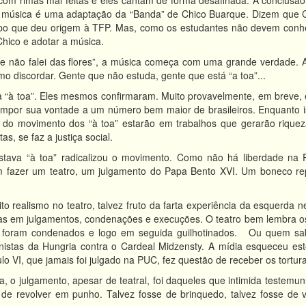
a com rimas mal feitas e eles cantam de forma desafinada. A conclus
 música é uma adaptação da “Banda” de Chico Buarque. Dizem que 
po que deu origem à TFP. Mas, como os estudantes não devem conhec
hico e adotar a música.
e não falei das flores”, a música começa com uma grande verdade. A
 discordar. Gente que não estuda, gente que está “a toa”...
a “à toa”. Eles mesmos confirmaram. Muito provavelmente, em breve, 
a impor sua vontade a um número bem maior de brasileiros. Enquanto 
 do movimento dos “à toa” estarão em trabalhos que gerarão riqueza 
s, se faz a justiça social.
stava “à toa” radicalizou o movimento. Como não há liberdade na
m fazer um teatro, um julgamento do Papa Bento XVI. Um boneco re
to realismo no teatro, talvez fruto da farta experiência da esquerda n
istas em julgamentos, condenações e execuções. O teatro bem lembra 
os foram condenados e logo em seguida guilhotinados. Ou quem s
nistas da Hungria contra o Cardeal Midzensty. A mídia esqueceu est
lo VI, que jamais foi julgado na PUC, fez questão de receber os tortur
, o julgamento, apesar de teatral, foi daqueles que intimida testemu
ra de revolver em punho. Talvez fosse de brinquedo, talvez fosse de