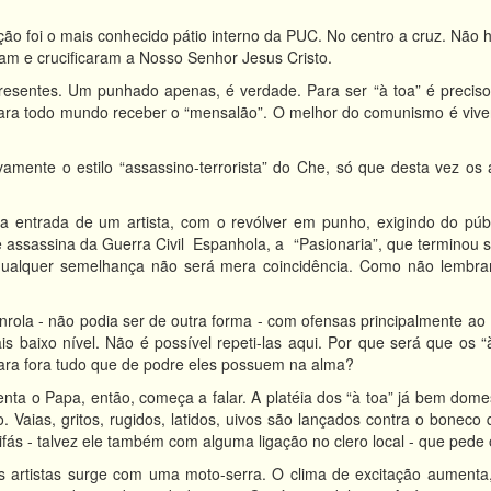
ão foi o mais conhecido pátio interno da PUC. No centro a cruz. Não 
m e crucificaram a Nosso Senhor Jesus Cristo.
resentes. Um punhado apenas, é verdade. Para ser “à toa” é preciso
ara todo mundo receber o “mensalão”. O melhor do comunismo é viver c
amente o estilo “assassino-terrorista” do Che, só que desta vez os 
entrada de um artista, com o revólver em punho, exigindo do públ
 assassina da Guerra Civil Espanhola, a “Pasionaria”, que terminou 
 qualquer semelhança não será mera coincidência. Como não lembrar 
rola - não podia ser de outra forma - com ofensas principalmente ao
s baixo nível. Não é possível repeti-las aqui. Por que será que os “
ara fora tudo que de podre eles possuem na alma?
ta o Papa, então, começa a falar. A platéia dos “à toa” já bem domes
. Vaias, gritos, rugidos, latidos, uivos são lançados contra o bonec
fás - talvez ele também com alguma ligação no clero local - que pede
 artistas surge com uma moto-serra. O clima de excitação aumenta, 