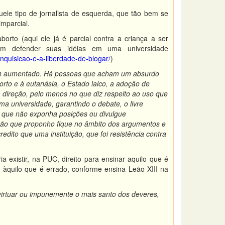
le tipo de jornalista de esquerda, que tão bem se
mparcial.
rto (aqui ele já é parcial contra a criança a ser
 em defender suas idéias em uma universidade
nquisicao-e-a-liberdade-de-blogar/
)
têm aumentado. Há pessoas que acham um absurdo
orto e à eutanásia, o Estado laico, a adoção de
 direção, pelo menos no que diz respeito ao uso que
 universidade, garantindo o debate, o livre
a que não exponha posições ou divulgue
são que proponho fique no âmbito dos argumentos e
dito que uma instituição, que foi resistência contra
 existir, na PUC, direito para ensinar aquilo que é
ão àquilo que é errado, conforme ensina Leão XIII na
virtuar ou impunemente o mais santo dos deveres,