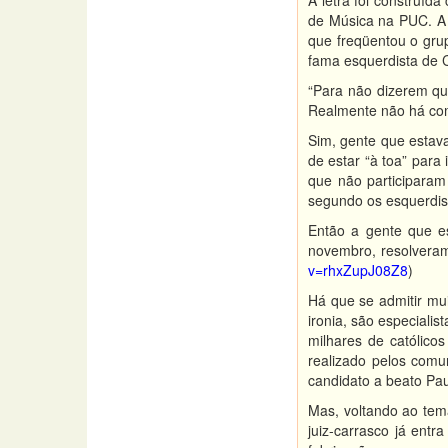
A letra foi construíd
de Música na PUC. A
que freqüentou o gru
fama esquerdista de C
“Para não dizerem qu
Realmente não há como
Sim, gente que estav
de estar “à toa” par
que não participaram
segundo os esquerdista
Então a gente que e
novembro, resolvera
v=rhxZupJ08Z8
)
Há que se admitir mui
ironia, são especial
milhares de católic
realizado pelos comu
candidato a beato Pau
Mas, voltando ao tema
juiz-carrasco já ent