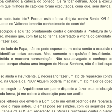
a cortando a cabeça do boneco. Os “à toa” deliram. Após a execu
em que milhões de católicos foram executados, cena que, sem dúvida, 
 após tudo isto? Porque está ofensa dirigida contra Bento XVI é, n
dades no Vaticano tomarão conhecimento do ocorrido!
eocupou e agiu tão prontamente contra o candidato à Prefeitura de 
ero, mesmo que, com tal ação, tenha acarretado a vitória do candidat
 fazer algo.
do lado do Papa, não se pode esperar outra coisa senão a expulsão 
l identificar estas pessoas. Mas, somente a expulsão é insuficiente
sórdida e macabra apresentação. Não sou advogado e conheço pou
do porque chutou uma imagem de Nossa Senhora, não é difícil supor
o ainda é insuficiente. É necessário fazer um ato de reparação cont
tino, na Capela da PUC? Alguém poderia imaginar um ato maior de obed
l conseguir na Arquidiocese um padre disposto a fazer esta celebraç
a forma, já me coloco à disposição para ser acólito.
ssos leitores que enviem a Dom Odilo um email pedindo esta reparaç
 que o Papa sofreu. O email pode ser simples, com os seguintes diz
na capela da PUC em reparação às ofensas realizadas contra o Sant