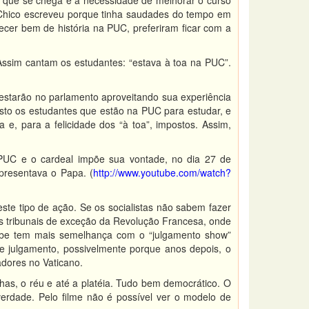
ão que se chega é a necessidade de melhorar o curso
Chico escreveu porque tinha saudades do tempo em
er bem de história na PUC, preferiram ficar com a
ssim cantam os estudantes: “estava à toa na PUC”.
estarão no parlamento aproveitando sua experiência
isto os estudantes que estão na PUC para estudar, e
e, para a felicidade dos “à toa”, impostos. Assim,
 PUC e o cardeal impõe sua vontade, no dia 27 de
presentava o Papa. (
http://www.youtube.com/watch?
este tipo de ação. Se os socialistas não sabem fazer
os tribunais de exceção da Revolução Francesa, onde
abe tem mais semelhança com o “julgamento show”
e julgamento, possivelmente porque anos depois, o
adores no Vaticano.
nhas, o réu e até a platéia. Tudo bem democrático. O
 verdade. Pelo filme não é possível ver o modelo de