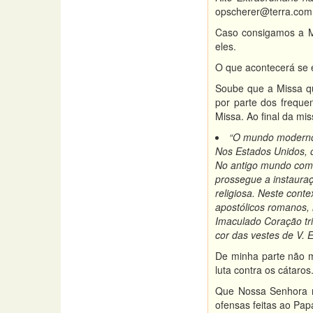
opscherer@terra.com
Caso consigamos a Mi
eles.
O que acontecerá se 
Soube que a Missa qu
por parte dos freque
Missa. Ao final da mi
“O mundo moderno c
Nos Estados Unidos, 
No antigo mundo comun
prossegue a instauraç
religiosa. Neste cont
apostólicos romanos,
Imaculado Coração tr
cor das vestes de V. E
De minha parte não m
luta contra os cátaros
Que Nossa Senhora no
ofensas feitas ao Pap