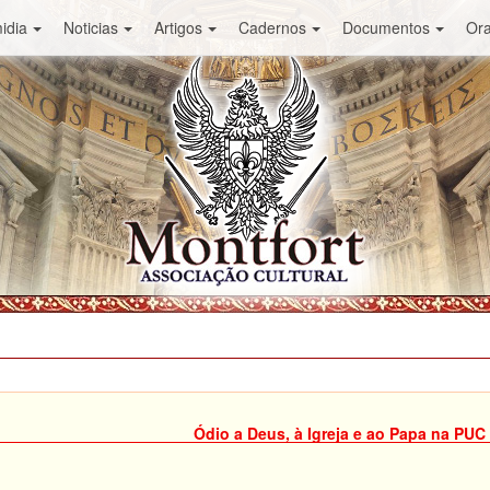
idia
Noticias
Artigos
Cadernos
Documentos
Or
Ódio a Deus, à Igreja e ao Papa na PUC