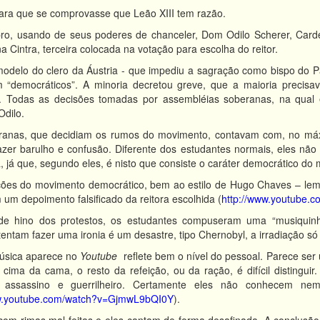
ra que se comprovasse que Leão XIII tem razão.
o, usando de seus poderes de chanceler, Dom Odilo Scherer, Carde
 Cintra, terceira colocada na votação para escolha do reitor.
 modelo do clero da Áustria - que impediu a sagração como bispo do 
 “democráticos”. A minoria decretou greve, que a maioria precisava 
s. Todas as decisões tomadas por assembléias soberanas, na qua
dilo.
ranas, que decidiam os rumos do movimento, contavam com, no máxi
azer barulho e confusão. Diferente dos estudantes normais, eles nã
, já que, segundo eles, é nisto que consiste o caráter democrático do
ões do movimento democrático, bem ao estilo de Hugo Chaves – lem
 um depoimento falsificado da reitora escolhida (
http://www.youtube
 hino dos protestos, os estudantes compuseram uma “musiquinha
ntam fazer uma ironia é um desastre, tipo Chernobyl, a irradiação só
úsica aparece no
Youtube
reflete bem o nível do pessoal. Parece s
 cima da cama, o resto da refeição, ou da ração, é difícil disting
e assassino e guerrilheiro. Certamente eles não conhecem n
ww.youtube.com/watch?v=GjmwL9bQI0Y
).