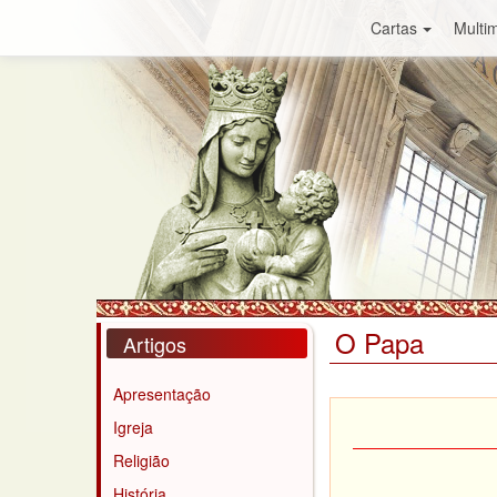
Cartas
Multim
O Papa
Artigos
Apresentação
Igreja
Religião
História