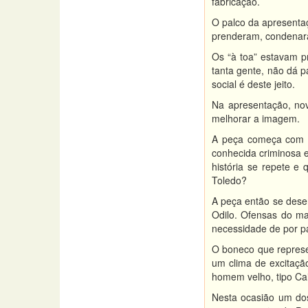
fabricação.
O palco da apresentaç
prenderam, condenara
Os “à toa” estavam p
tanta gente, não dá p
social é deste jeito.
Na apresentação, nov
melhorar a imagem.
A peça começa com a 
conhecida criminosa e
história se repete e
Toledo?
A peça então se desen
Odilo. Ofensas do mai
necessidade de por p
O boneco que represen
um clima de excitação
homem velho, tipo Cai
Nesta ocasião um dos