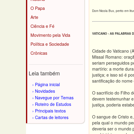
O Papa
Dom Nicola Bux, perito em lit
Arte
Ciência e Fé
VATICANO - AS PALABRAS DA
Movimento pela Vida
Política e Sociedade
Cidade do Vaticano (Ag
Crônicas
Missal Romano: oraçã
seriam perseguidos p
martírio: a morte dur
Leia também
justiça; e isso só é 
santificação do nome 
Página inicial
Novidades
O sacrifício do Filho
Navegue por Temas
devem testemunhar e 
Roteiro de Estudos
justiça, poderia esta
Principais textos
O sangue de Cristo e,
Cartas de leitores
pela qual o mundo pe
deveria ser o mundo p