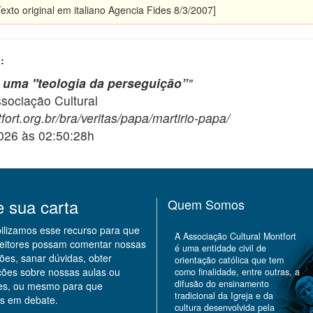
exto original em italiano Agencia Fides 8/3/2007]
:
 uma "teologia da perseguição”
"
ciação Cultural
ort.org.br/bra/veritas/papa/martirio-papa/
2026 às 02:50:28h
e sua carta
Quem Somos
bilizamos esse recurso para que
A Associação Cultural Montfort
leitores possam comentar nossas
é uma entidade civil de
ões, sanar dúvidas, obter
orientação católica que tem
ções sobre nossas aulas ou
como finalidade, entre outras, a
difusão do ensinamento
des, ou mesmo para que
tradicional da Igreja e da
s em debate.
cultura desenvolvida pela