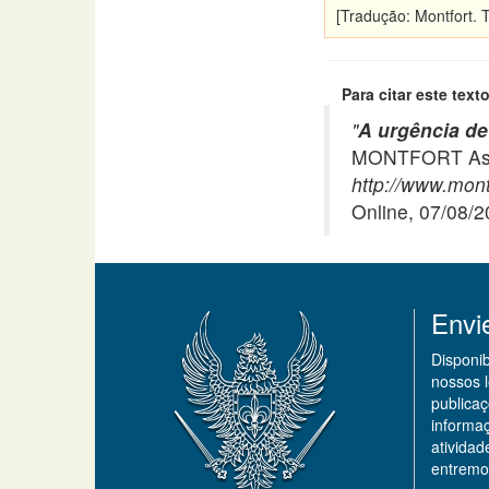
[Tradução: Montfort. T
Para citar este texto
"
A urgência de
MONTFORT Asso
http://www.montf
Online, 07/08/
Envi
Disponi
nossos 
publicaç
informa
ativida
entremo