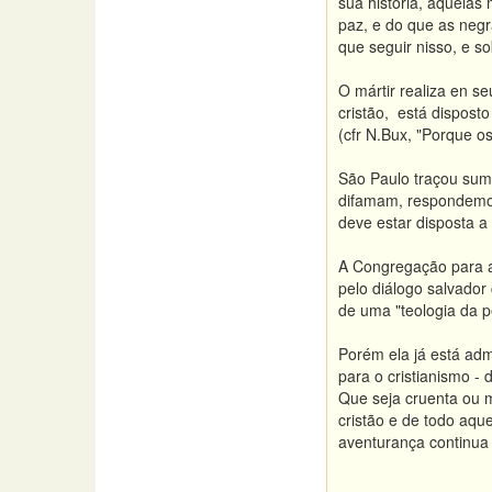
sua história, aquela
paz, e do que as neg
que seguir nisso, e so
O mártir realiza en se
cristão, está disposto
(cfr N.Bux, "Porque o
São Paulo traçou suma
difamam, respondemos
deve estar disposta a 
A Congregação para a
pelo diálogo salvador
de uma "teologia da p
Porém ela já está adm
para o cristianismo - 
Que seja cruenta ou m
cristão e de todo aqu
aventurança continua