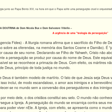
urgia junto ao Papa Bento XVI, na hora em que o Papa sofre uma perseguição cruel e orquestrad
 DOUTRINA de Dom Nicola Bux e Dom Salvatore Vitiello –
A urgência de uma "teologia da perseguição”
encia Fides) - A liturgia romana afirma que o sacrifício do Filho de Deu
o sobre as oferendas, na memória dos Santos Cosme e Damião). É "pri
or causa de seu nome. Declarando-se Filho de Yahweh, Cristo não ab
ante a perseguição se produz por causa do nome de Deus. Este equiva
possível se se reconhece a primazia de Deus. Com efeito, os mártires n
de Deus, princípio de toda justiça no mundo.
 de Deus é também modelo de martírio. O fato de que Jesús seja Deus v
isso inclui, de modo escandaloso, o amor aos inimigos e a benevolênc
belecer-se no mundo sem a conversão dos perseguidores e dos inimigo
 por meio dele, o dos cristãos constitui seu selo. O mundo não conhe
rsegue a Igreja. A perseguição do mundo se encarniça contra seus m
ara poder viver nEle. A Igreja, com efeito, se apresenta como o mund