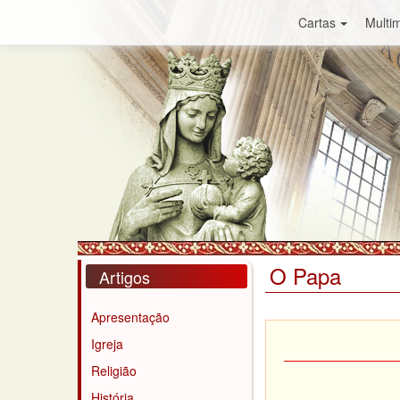
Cartas
Multim
O Papa
Artigos
Apresentação
Igreja
Religião
História