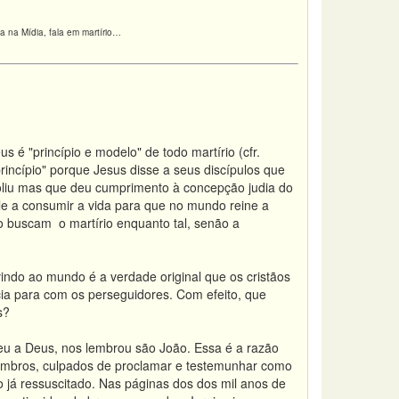
a na Mídia, fala em martírio…
s é "princípio e modelo" de todo martírio (cfr.
ncípio" porque Jesus disse a seus discípulos que
oliu mas que deu cumprimento à concepção judia do
le a consumir a vida para que no mundo reine a
ão buscam o martírio enquanto tal, senão a
indo ao mundo é a verdade original que os cristãos
ia para com os perseguidores. Com efeito, que
s?
ceu a Deus, nos lembrou são João. Essa é a razão
embros, culpados de proclamar e testemunhar como
o já ressuscitado. Nas páginas dos dos mil anos de