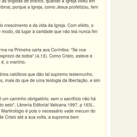
as tingidas de branco, quando a Igreja viveu em
bros; porque a Igreja, como Jesus profetizou, tem
do crescimento e da vida da Igreja. Com efeito, o
ste modo, dá lugar à caridade que não teá nunca fim
rma na Primeira carta aos Coríntios: "Se nos
prezo de todos" (4,13). Como Cristo, esteve e
é, o martírio.
ios católicos que dão tal supremo testemunho,
, mais do que de uma teologia da libertação, e sim
 um caminho obrigatório; sem o sacrifício não há
o selo", Librería Editorial Vaticana 1997, p 163)..
 O Martirológio é pois o necessário vade mecum do
de Cristo até a sua volta, a suprema bem