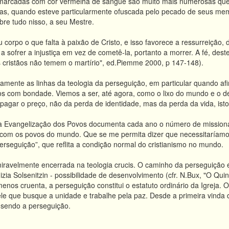
s marcadas com cor vermelha de sangue são muito mais numerosas que 
ras, quando esteve particularmente ofuscada pelo pecado de seus mem
bre tudo nisso, a seu Mestre.
u corpo o que falta à paixão de Cristo, e isso favorece a ressurreição, 
 a sofrer a injustiça em vez de cometê-la, portanto a morrer. A fé, de
s cristãos não temem o martírio", ed.Piemme 2000, p 147-148).
mente as linhas da teologia da perseguição, em particular quando afi
 com bondade. Viemos a ser, até agora, como o lixo do mundo e o des
pagar o preço, não da perda de identidade, mas da perda da vida, isto 
 Evangelização dos Povos documenta cada ano o número de missionár
 com os povos do mundo. Que se me permita dizer que necessitaríamos
erseguição”, que reflita a condição normal do cristianismo no mundo.
iravelmente encerrada na teologia crucis. O caminho da perseguição é
dizia Solsenitzin - possibilidade de desenvolvimento (cfr. N.Bux, "O Quint
enos cruenta, a perseguição constitui o estatuto ordinário da Igreja.
ele que busque a unidade e trabalhe pela paz. Desde a primeira vinda 
 sendo a perseguição.