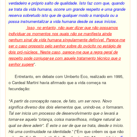
verdadeiro e próprio salto de qualidade. Isto faz com que, quando
se trata da vida humana, ocorre um grande respeito e uma grande
reserva sobretudo isto que de qualquer modo a manipula ou a
possa instrumentalizar a vida humana desde os seus inícios
.
Isso, no entanto, não quer dizer que não possamos
individuar os momentos nos quais não se manifesta ainda
nenhum sinal de vida humana singularmente definível. Parece-me
ser o caso proposto pelo senhor sobre do ovócito no estágio de
dois pró-núcleos. Neste caso, parece-me que a regra geral de
respeito pode conjugar-se com aquele tratamento técnico que o
senhor sugere
”.
Entretanto, em debate com Umberto Eco, realizado em 1995,
o Cardeal Martini havia afirmado que a vida começa na
fecundação:
"A partir da concepção nasce, de fato, um ser novo. Novo
significa diverso dos dois elementos que, unindo-se, o formaram.
Tal ser inicia um processo de desenvolvimento que o levará a
tornar-se aquela “criança, coisa maravilhosa, milagre natural ao
qual se deve aderir”. É este o ser de que se trata, desde o início.
Há uma continuidade na identidade.”
("Em que crêem os que não