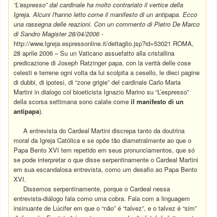
“L'espresso” dal cardinale ha molto contrariato il vertice della
Igreja. Alcuni l'hanno letto come il manifesto di un antipapa. Ecco
una rassegna delle reazioni. Con un commento di Pietro De Marco
di Sandro Magister 28/04/2006
-
http://www.Igreja.espressonline.it/dettaglio.jsp?id=53021 ROMA,
28 aprile 2006 – Su un Vaticano assuefatto alla cristallina
predicazione di Joseph Ratzinger papa, con la verità delle cose
celesti e terrene ogni volta da lui scolpita a cesello, le dieci pagine
di dubbi, di ipotesi, di “zone grigie” del cardinale Carlo Maria
Martini in dialogo col bioeticista Ignazio Marino su “L’espresso”
della scorsa settimana sono calate come
il manifesto di un
antipapa
).
A entrevista do Cardeal Martini discrepa tanto da doutrina
moral da Igreja Católica e se opõe tão diametralmente ao que o
Papa Bento XVI tem repetido em seus pronunciamentos, que só
se pode interpretar o que disse serpentinamente o Cardeal Martini
em sua escandalosa entrevista, como um desafio ao Papa Bento
XVI.
Dissemos serpentinamente, porque o Cardeal nessa
entrevista-diálogo fala como uma cobra. Fala com a linguagem
insinuante de Lúcifer em que o “não” é “talvez”, e o talvez é “sim”