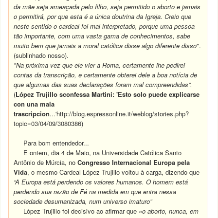
da mãe seja ameaçada pelo filho, seja permitido o aborto e jamais
o permitirá, por que esta é a única doutrina da Igreja. Creio que
neste sentido o cardeal foi mal interpretado, porque uma pessoa
tão importante, com uma vasta gama de conhecimentos, sabe
muito bem que jamais a moral católica disse algo diferente disso
".
(sublinhado nosso).
"Na próxima vez que ele vier a Roma, certamente lhe pedirei
contas da transcrição, e certamente obterei dele a boa notícia de
que algumas das suas declarações foram mal compreendidas”.
(
López Trujillo sconfessa Martini: 'Esto solo puede explicarse
con una mala
trascripcion
...'http://blog.espressonline.it/weblog/stories.php?
topic=03/04/09/3080386)
Para bom entendedor...
E ontem, dia 4 de Maio, na Universidade Católica Santo
Antônio de Múrcia, no
Congresso Internacional Europa pela
Vida
, o mesmo Cardeal López Trujillo voltou à carga, dizendo que
“A Europa está perdendo os valores humanos. O homem está
perdendo sua razão de Fé na medida em que entra nessa
sociedade desumanizada, num universo imaturo”
López Trujillo foi decisivo ao afirmar que
«o aborto, nunca, em