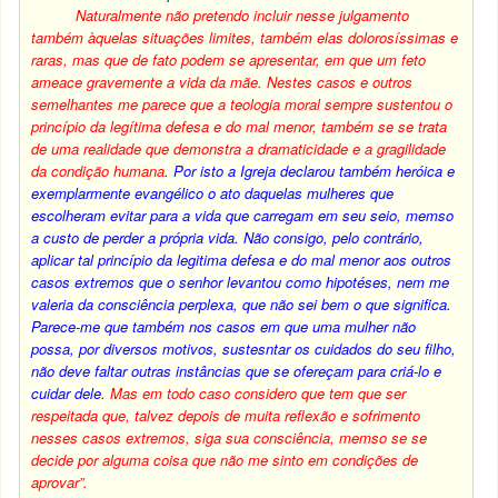
Naturalmente não pretendo incluir nesse julgamento
também àquelas situações limites, também elas dolorosíssimas e
raras, mas que de fato podem se apresentar, em que um feto
ameace gravemente a vida da mãe. Nestes casos e outros
semelhantes me parece que a teologia moral sempre sustentou o
princípio da legítima defesa e do mal menor, também se se trata
de uma realidade que demonstra a dramaticidade e a gragilidade
da condição humana
.
Por isto a Igreja declarou também heróica e
exemplarmente evangélico o ato daquelas mulheres que
escolheram evitar para a vida que carregam em seu seio, memso
a custo de perder a própria vida. Não consigo, pelo contrário,
aplicar tal princípio da legitima defesa e do mal menor aos outros
casos extremos que o senhor levantou como hipotéses, nem me
valeria da consciência perplexa, que não sei bem o que significa.
Parece-me que também nos casos em que uma mulher não
possa, por diversos motivos, sustesntar os cuidados do seu filho,
não deve faltar outras instâncias que se ofereçam para criá-lo e
cuidar dele
.
Mas em todo caso considero que tem que ser
respeitada que, talvez depois de muita reflexão e sofrimento
nesses casos extremos, siga sua consciência, memso se se
decide por alguma coisa que não me sinto em condições de
aprovar”.