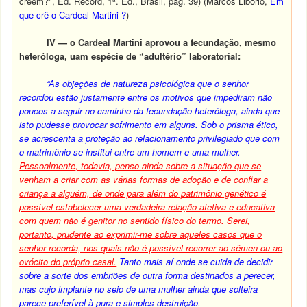
crêem?", Ed. Record, 1ª. Ed., Brasil, pág. 39) (Marcos Libório,
Em
que crê o Cardeal Martini ?
)
IV — o Cardeal Martini aprovou a fecundação, mesmo
heteróloga, uam espécie de “adultério” laboratorial:
“As objeções de natureza psicológica que o senhor
recordou estão justamente entre os motivos que impediram não
poucos a seguir no caminho da fecundação heteróloga, ainda que
isto pudesse provocar sofrimento em alguns. Sob o prisma ético,
se acrescenta a proteção ao relacionamento privilegiado que com
o matrimônio se institui entre um homem e uma mulher.
Pessoalmente, todavia, penso ainda sobre a situação que se
venham a criar com as várias formas de adoção e de confiar a
criança a alguém, de onde para além do patrimônio genético é
possível estabelecer uma verdadeira relação afetiva e educativa
com quem não é genitor no sentido físico do termo. Serei,
portanto, prudente ao exprimir-me sobre aqueles casos que o
senhor recorda, nos quais não é possível recorrer ao sêmen ou ao
ovócito do próprio casal.
Tanto mais aí onde se cuida de decidir
sobre a sorte dos embriões de outra forma destinados a perecer,
mas cujo implante no seio de uma mulher ainda que solteira
parece preferível à pura e simples destruição.