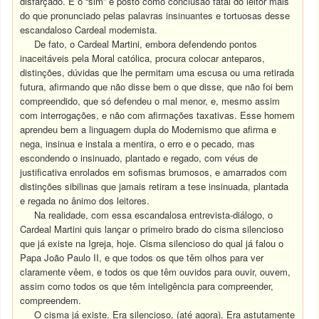
disfarçado. E o “sim” é posto como conclusão fatal do leitor mais
do que pronunciado pelas palavras insinuantes e tortuosas desse
escandaloso Cardeal modernista.
De fato, o Cardeal Martini, embora defendendo pontos
inaceitáveis pela Moral católica, procura colocar anteparos,
distinções, dúvidas que lhe permitam uma escusa ou uma retirada
futura, afirmando que não disse bem o que disse, que não foi bem
compreendido, que só defendeu o mal menor, e, mesmo assim
com interrogações, e não com afirmações taxativas. Esse homem
aprendeu bem a linguagem dupla do Modernismo que afirma e
nega, insinua e instala a mentira, o erro e o pecado, mas
escondendo o insinuado, plantado e regado, com véus de
justificativa enrolados em sofismas brumosos, e amarrados com
distinções sibilinas que jamais retiram a tese insinuada, plantada
e regada no ânimo dos leitores.
Na realidade, com essa escandalosa entrevista-diálogo, o
Cardeal Martini quis lançar o primeiro brado do cisma silencioso
que já existe na Igreja, hoje. Cisma silencioso do qual já falou o
Papa João Paulo II, e que todos os que têm olhos para ver
claramente vêem, e todos os que têm ouvidos para ouvir, ouvem,
assim como todos os que têm inteligência para compreender,
compreendem.
O cisma já existe. Era silencioso, (até agora). Era astutamente