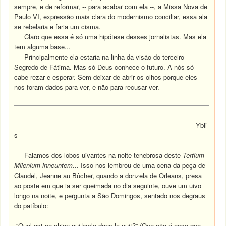
sempre, e de reformar, -- para acabar com ela --, a Missa Nova de
Paulo VI, expressão mais clara do modernismo conciliar, essa ala
se rebelaria e faria um cisma.
Claro que essa é só uma hipótese desses jornalistas. Mas ela
tem alguma base...
Principalmente ela estaria na linha da visão do terceiro
Segredo de Fátima. Mas só Deus conhece o futuro. A nós só
cabe rezar e esperar. Sem deixar de abrir os olhos porque eles
nos foram dados para ver, e não para recusar ver.
Ybli
s
Falamos dos lobos uivantes na noite tenebrosa deste
Tertium
Milenium inneuntem
... Isso nos lembrou de uma cena da peça de
Claudel, Jeanne au Bûcher, quando a donzela de Orleans, presa
ao poste em que ia ser queimada no dia seguinte, ouve um uivo
longo na noite, e pergunta a São Domingos, sentado nos degraus
do patíbulo:
“Quel est ce chien qui hurle dans la nuit?” (Que cão é esse que