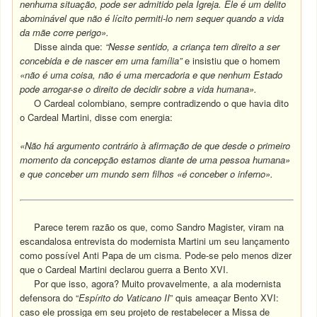
nenhuma situação, pode ser admitido pela Igreja. Ele é um delito
abominável que não é lícito permiti-lo nem sequer quando a vida
da mãe corre perigo».
Disse ainda que:
“Nesse sentido, a criança tem direito a ser
concebida e de nascer em uma família”
e insistiu que o homem
«não é uma coisa, não é uma mercadoria e que nenhum Estado
pode arrogar-se o direito de decidir sobre a vida humana».
O Cardeal colombiano, sempre contradizendo o que havia dito
o Cardeal Martini, disse com energia:
«Não há argumento contrário à afirmação de que desde o primeiro
momento da concepção estamos diante de uma pessoa humana»
e que conceber um mundo sem filhos «é conceber o inferno».
Parece terem razão os que, como Sandro Magister, viram na
escandalosa entrevista do modernista Martini um seu lançamento
como possível Anti Papa de um cisma. Pode-se pelo menos dizer
que o Cardeal Martini declarou guerra a Bento XVI.
Por que isso, agora? Muito provavelmente, a ala modernista
defensora do “
Espírito do Vaticano II
” quis ameaçar Bento XVI:
caso ele prossiga em seu projeto de restabelecer a Missa de