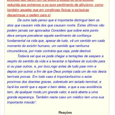
reduzida aos extremos e po puro sentimento de altruísmo, como
também aqueles que em condiçoes fisicas e psíquicas
desastrosas o pedem para si
.
De outro lado penso que é importante distinguir bem os
atos que causam vida dos que causam morte. Estes últimos não
podem jamais ser aprovados Considero que sobre este ponto
deve sempre prevalecer aquele sentimento de confiança
fundamental na vida que, apesar de tudo, vê um sentido em cada
momento do existirr humano, um sentido que nenhuma
circunstância, por mais contrária que seja, pode destruir.
Todavia sei que se pode chegar a tentações de sespero a
respito do sentido da vida e a levantar a hipótese do suicídio para
si ou paar outros, e, por isso,rogo antes de tudo paar mim e
depois por outros a fim de que Deus proteja cada um de nós desta
terríveis provas. Em todo caso é importantissimo o estar
proximos dos doentes graves, sobretudo em estado terminal, e
fazê-los sentir que s equer o bem deles, e que a sau exsitência
tem, de qualquer modo,um grande valor, e está aberta a uma
grande esperança. Também neste caso um médico tem uma sua
importante missão”.
Reações