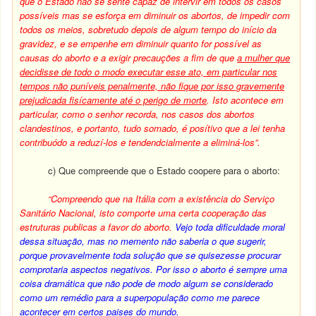
que o Estado não se sente capaz de intervir em todos os casos
possíveis mas se esforça em diminuir os abortos, de impedir com
todos os meios, sobretudo depois de algum tempo do início da
gravidez, e se empenhe em diminuir quanto for possível as
causas do aborto e a exigir precauções a fim de que
a mulher que
decidisse de todo o modo executar esse ato, em particular nos
tempos não puníveis penalmente, não fique por isso gravemente
prejudicada fisícamente até o perigo de morte
. Isto acontece em
particular, como o senhor recorda, nos casos dos abortos
clandestinos, e portanto, tudo somado, é posítivo que a lei tenha
contribuódo a reduzí-los e tendendcialmente a eliminá-los”.
c) Que compreende que o Estado coopere para o aborto:
“Compreendo que na Itália com a existência do Serviço
Sanitário Nacional, isto comporte uma certa cooperação das
estruturas publicas a favor do aborto.
Vejo toda dificuldade moral
dessa situação, mas no memento não saberia o que sugerir,
porque provavelmente toda solução que se quisezesse procurar
comprotaria aspectos negativos. Por isso o aborto é sempre uma
coisa dramática que não pode de modo algum se considerado
como um remédio para a superpopulação como me parece
acontecer em certos paises do mundo.