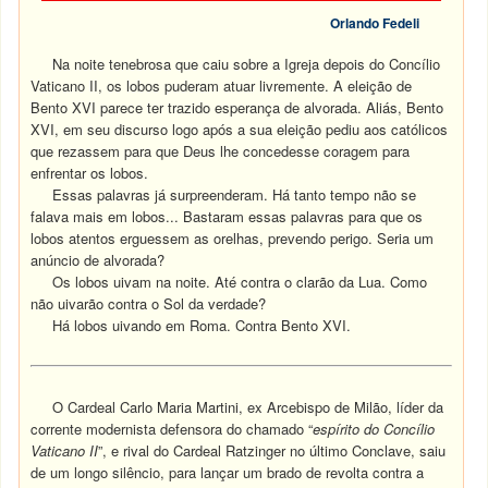
Orlando Fedeli
Na noite tenebrosa que caiu sobre a Igreja depois do Concílio
Vaticano II, os lobos puderam atuar livremente. A eleição de
Bento XVI parece ter trazido esperança de alvorada. Aliás, Bento
XVI, em seu discurso logo após a sua eleição pediu aos católicos
que rezassem para que Deus lhe concedesse coragem para
enfrentar os lobos.
Essas palavras já surpreenderam. Há tanto tempo não se
falava mais em lobos... Bastaram essas palavras para que os
lobos atentos erguessem as orelhas, prevendo perigo. Seria um
anúncio de alvorada?
Os lobos uivam na noite. Até contra o clarão da Lua. Como
não uivarão contra o Sol da verdade?
Há lobos uivando em Roma. Contra Bento XVI.
O Cardeal Carlo Maria Martini, ex Arcebispo de Milão, líder da
corrente modernista defensora do chamado “
espírito do Concílio
Vaticano II
”, e rival do Cardeal Ratzinger no último Conclave, saiu
de um longo silêncio, para lançar um brado de revolta contra a