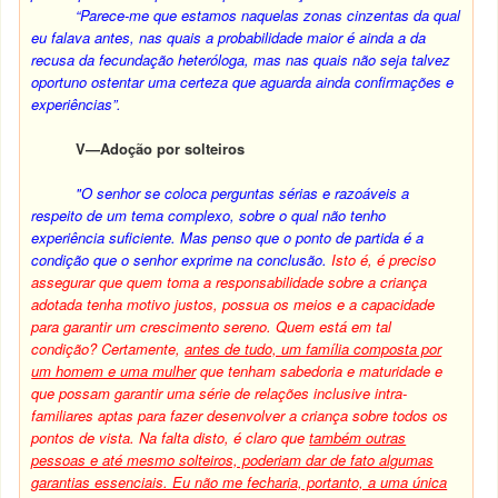
“Parece-me que estamos naquelas zonas cinzentas da qual
eu falava antes, nas quais a probabilidade maior é ainda a da
recusa da fecundação heteróloga, mas nas quais não seja talvez
oportuno ostentar uma certeza que aguarda ainda confirmações e
experiências”.
V—Adoção por solteiros
"O senhor se coloca perguntas sérias e razoáveis a
respeito de um tema complexo, sobre o qual não tenho
experiência suficiente. Mas penso que o ponto de partida é a
condição que o senhor exprime na conclusão.
Isto é, é preciso
assegurar que quem toma a responsabilidade sobre a criança
adotada tenha motivo justos, possua os meios e a capacidade
para garantir um crescimento sereno. Quem está em tal
condição? Certamente,
antes de tudo, um família composta por
um homem e uma mulher
que tenham sabedoria e maturidade e
que possam garantir uma série de relações inclusive intra-
familiares aptas para fazer desenvolver a criança sobre todos os
pontos de vista. Na falta disto, é claro que
também outras
pessoas e até mesmo solteiros, poderiam dar de fato algumas
garantias essenciais. Eu não me fecharia, portanto, a uma única