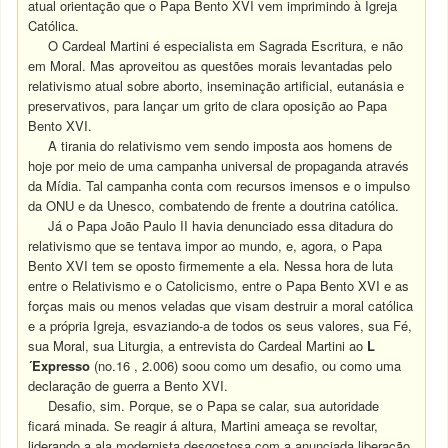
atual orientação que o Papa Bento XVI vem imprimindo à Igreja
Católica.
O Cardeal Martini é especialista em Sagrada Escritura, e não
em Moral. Mas aproveitou as questões morais levantadas pelo
relativismo atual sobre aborto, inseminação artificial, eutanásia e
preservativos, para lançar um grito de clara oposição ao Papa
Bento XVI.
A tirania do relativismo vem sendo imposta aos homens de
hoje por meio de uma campanha universal de propaganda através
da Mídia. Tal campanha conta com recursos imensos e o impulso
da ONU e da Unesco, combatendo de frente a doutrina católica.
Já o Papa João Paulo II havia denunciado essa ditadura do
relativismo que se tentava impor ao mundo, e, agora, o Papa
Bento XVI tem se oposto firmemente a ela. Nessa hora de luta
entre o Relativismo e o Catolicismo, entre o Papa Bento XVI e as
forças mais ou menos veladas que visam destruir a moral católica
e a própria Igreja, esvaziando-a de todos os seus valores, sua Fé,
sua Moral, sua Liturgia, a entrevista do Cardeal Martini ao
L
´Expresso
(no.16 , 2.006) soou como um desafio, ou como uma
declaração de guerra a Bento XVI.
Desafio, sim. Porque, se o Papa se calar, sua autoridade
ficará minada. Se reagir á altura, Martini ameaça se revoltar,
liderando a ala modernista desgostosa com a anunciada liberação