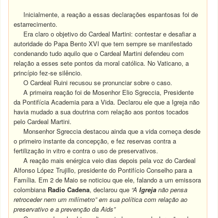
Inicialmente, a reação a essas declarações espantosas foi de
estarrecimento.
Era claro o objetivo do Cardeal Martini: contestar e desafiar a
autoridade do Papa Bento XVI que tem sempre se manifestado
condenando tudo aquilo que o Cardeal Martini defendeu com
relação a esses sete pontos da moral católica. No Vaticano, a
princípio fez-se silêncio.
O Cardeal Ruini recusou se pronunciar sobre o caso.
A primeira reação foi de Mosenhor Elio Sgreccia, Presidente
da Pontifícia Academia para a Vida. Declarou ele que a Igreja não
havia mudado a sua doutrina com relação aos pontos tocados
pelo Cardeal Martini.
Monsenhor Sgreccia destacou ainda que a vida começa desde
o primeiro instante da concepção, e fez reservas contra a
fertilização in vitro e contra o uso de preservativos.
A reação mais enérgica veio dias depois pela voz do Cardeal
Alfonso López Trujillo, presidente do Pontifício Conselho para a
Família. Em 2 de Maio se noticiou que ele, falando a um emissora
colombiana
Radio Cadena
, declarou que
“A
Igreja
não pensa
retroceder nem um milímetro” em sua política com relação ao
preservativo e a prevenção da Aids”