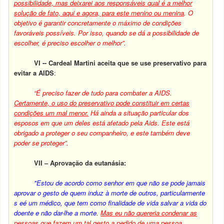
possibilidade, mas deixarei aos responsáveis qual é a melhor
solução de fato, aqui e agora, para este menino ou menina
. O
objetivo é garantir concretamente o máximo de condições
favoráveis possíveis. Por isso, quando se dá a possibilidade de
escolher, é preciso escolher o melhor”.
VI -- Cardeal Martini aceita que se use preservativo para
evitar a AIDS
:
“É preciso fazer de tudo para combater a AIDS.
Certamente, o uso do preservativo pode constituir em certas
condições um mal menor.
Há ainda a situação particular dos
esposos em que um deles está afetado pela Aids. Este está
obrigado a proteger o seu companheiro, e este também deve
poder se proteger”.
VII – Aprovação da eutanásia:
"Estou de acordo como senhor em que não se pode jamais
aprovar o gesto de quem induz à morte de outros, particularmente
s eé um médico, que tem como finalidade de vida salvar a vida do
doente e não dar-lhe a morte
.
Mas eu não quereria condenar as
pessoas que fazem um tal gesto a pedido de uma pessoa