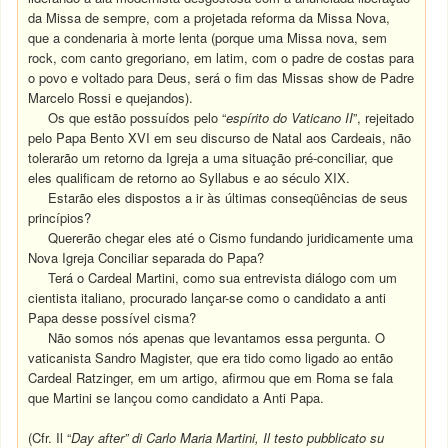
da Missa de sempre, com a projetada reforma da Missa Nova,
que a condenaria à morte lenta (porque uma Missa nova, sem
rock, com canto gregoriano, em latim, com o padre de costas para
o povo e voltado para Deus, será o fim das Missas show de Padre
Marcelo Rossi e quejandos).
Os que estão possuídos pelo “
espírito do Vaticano II
”, rejeitado
pelo Papa Bento XVI em seu discurso de Natal aos Cardeais, não
tolerarão um retorno da Igreja a uma situação pré-conciliar, que
eles qualificam de retorno ao Syllabus e ao século XIX.
Estarão eles dispostos a ir às últimas conseqüências de seus
princípios?
Quererão chegar eles até o Cismo fundando juridicamente uma
Nova Igreja Conciliar separada do Papa?
Terá o Cardeal Martini, como sua entrevista diálogo com um
cientista italiano, procurado lançar-se como o candidato a anti
Papa desse possível cisma?
Não somos nós apenas que levantamos essa pergunta. O
vaticanista Sandro Magister, que era tido como ligado ao então
Cardeal Ratzinger, em um artigo, afirmou que em Roma se fala
que Martini se lançou como candidato a Anti Papa.
(Cfr. Il “
Day after” di Carlo Maria Martini, Il testo pubblicato su