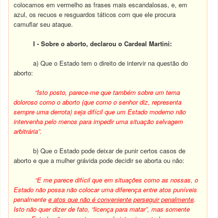
colocamos em vermelho as frases mais escandalosas, e, em
azul, os recuos e resguardos táticos com que ele procura
camuflar seu ataque.
I - Sobre o aborto, declarou o Cardeal Martini:
a) Que o Estado tem o direito de intervir na questão do
aborto:
“Isto posto, parece-me que também sobre um tema
doloroso como o aborto (que como o senhor diz, representa
sempre uma derrota) seja difícil que um Estado moderno não
intervenha pelo menos para impedir uma situação selvagem
arbitrária”.
b) Que o Estado pode deixar de punir certos casos de
aborto e que a mulher grávida pode decidir se aborta ou não:
“E me parece difícil que em situações como as nossas, o
Estado não possa não colocar uma diferença entre atos puníveis
penalmente
e atos que não é conveniente perseguir penalmente
.
Isto não quer dizer de fato, “licença para matar”, mas somente