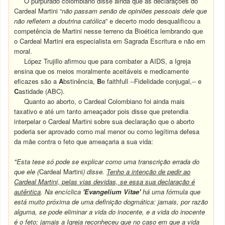
O purpurado colombiano disse ainda que as declarações do
Cardeal Martini “
não passam senão de opiniões pessoais dele que
não refletem a doutrina católica
” e decerto modo desqualificou a
competência de Martini nesse terreno da Bioética lembrando que
o Cardeal Martini era especialista em Sagrada Escritura e não em
moral.
López Trujillo afirmou que para combater a AIDS, a Igreja
ensina que os meios moralmente aceitáveis e medicamente
eficazes são a
A
bstinência,
B
e faithfull --Fidelidade conjugal,-- e
C
astidade (ABC).
Quanto ao aborto, o Cardeal Colombiano foi ainda mais
taxativo e até um tanto ameaçador pois disse que pretendia
interpelar o Cardeal Martini sobre sua declaração que o aborto
poderia ser aprovado como mal menor ou como legítima defesa
da mãe contra o feto que ameaçaria a sua vida:
"Esta tese só pode se explicar como uma transcrição errada do
que ele (
Cardeal Martini
) disse.
Tenho a intenção de pedir ao
Cardeal Martini, pelas vias devidas, se essa sua declaração é
autêntica
. Na encíclica
'Evangelium Vitae'
há uma fórmula que
está muito próxima de uma definição dogmática: jamais, por razão
alguma, se pode eliminar a vida do inocente, e a vida do inocente
é o feto; jamais a Igreja reconheceu que no caso em que a vida