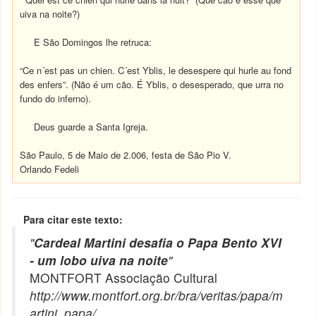
uiva na noite?)
E São Domingos lhe retruca:
“Ce n´est pas un chien. C´est Yblis, le desespere qui hurle au fond
des enfers”. (Não é um cão. É Yblis, o desesperado, que urra no
fundo do inferno).
Deus guarde a Santa Igreja.
São Paulo, 5 de Maio de 2.006, festa de São Pio V.
Orlando Fedeli
Para citar este texto:
"
Cardeal Martini desafia o Papa Bento XVI
- um lobo uiva na noite
"
MONTFORT Associação Cultural
http://www.montfort.org.br/bra/veritas/papa/m
artini_papa/