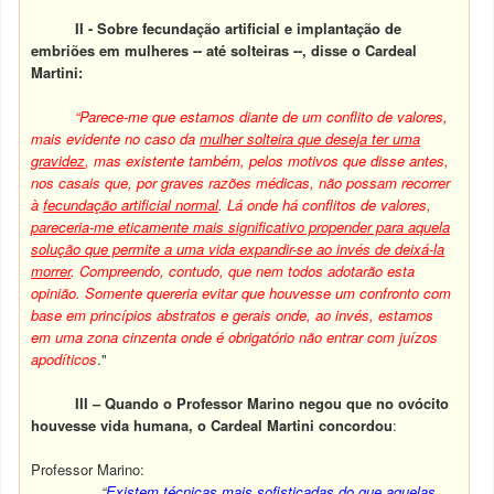
II - Sobre fecundação artificial e implantação de
embriões em mulheres -- até solteiras --, disse o Cardeal
Martini:
“Parece-me que estamos diante de um conflito de valores,
mais evidente no caso da
mulher solteira que deseja ter uma
gravidez
, mas existente também, pelos motivos que disse antes,
nos casais que, por graves razões médicas, não possam recorrer
à
fecundação artificial normal
. Lá onde há conflitos de valores,
pareceria-me eticamente mais significativo propender para aquela
solução que permite a uma vida expandir-se ao invés de deixá-la
morrer
. Compreendo, contudo, que nem todos adotarão esta
opinião. Somente quereria evitar que houvesse um confronto com
base em princípios abstratos e gerais onde, ao invés, estamos
em uma zona cinzenta onde é obrigatório não entrar com juízos
apodíticos
."
III – Quando o Professor Marino negou que no ovócito
houvesse vida humana, o Cardeal Martini concordou
:
Professor Marino:
“
Existem técnicas mais sofisticadas do que aquelas