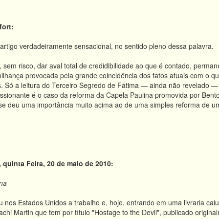
ort:
artigo verdadeiramente sensacional, no sentido pleno dessa palavra.
sem risco, dar aval total de credidibilidade ao que é contado, permane
milhança provocada pela grande coincidência dos fatos atuais com o 
s. Só a leitura do Terceiro Segredo de Fátima — ainda não revelado —
ssionante é o caso da reforma da Capela Paulina promovida por Bento 
se deu uma importância muito acima ao de uma simples reforma de uma
, q
uinta Feira, 20 de maio de 2010:
na
ou nos Estados Unidos a trabalho e, hoje, entrando em uma livraria ca
chi Martin que tem por título "Hostage to the Devil", publicado origi