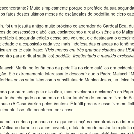
desconcertante? Muito simplesmente porque o prefácio da sua segunda e
os fatos destes últimos meses de escândalos de pedofilia no clero cató
n, foi um jesuíta antigo muito próximo colaborador do Cardeal Bea, dura
icos de possessões diabólicas, esclarecendo a real existência do Mali
refácio à segunda edição desse seu volume, ele destacava o crescime
ciedade e a exposição cada vez mais indefesa das crianças ao fenôme
cularmente esta frase: "
Pelo menos em três grandes cidades dos USA
contro para o ritual satânico)
pedófilo, freqüentado e mantido exclusi
alacchi Martin no fenômeno da pedofilia no clero católico era evide
ção. E é extremamente interessante descobrir que o Padre Malacchi M
eridas pelos satanistas como substitutas do Menino Jesus, na típica in
rado por
outro lado
pela discutida, mas reveladora declaração do Papa
ue tenha chegado o momento de falar também de um outro livro do Pad
ouse (A Casa Varrida pelos Ventos). É inútil procurar esse livro em ital
avelmente isso não aconteceu por acaso.
u muito curioso por causa de algumas citações encontradas na inter
o Vaticano durante os anos noventa, e fala de modo
bastante
explícito
is interessante é uma de suas três breves premissas históricas ocorri