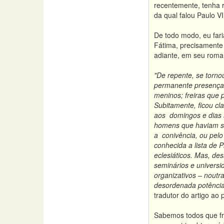
recentemente, tenha r
da qual falou Paulo V
De todo modo, eu fari
Fátima, precisamente 
adiante, em seu roma
"De repente, se torno
permanente presença
meninos; freiras que p
Subitamente, ficou cla
aos domingos e dias s
homens que haviam si
a conivência, ou pelo
conhecida a lista de 
eclesiáticos. Mas, de
seminários e universi
organizativos – noutr
desordenada potência 
tradutor do artigo ao 
Sabemos todos que fre