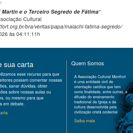
:
 Martin e o Terceiro Segredo de Fátima
"
ciação Cultural
fort.org.br/bra/veritas/papa/malachi-fatima-segredo/
2026 às 04:11:11h
e sua carta
Quem Somos
bilizamos esse recurso para que
A Associação Cultural Montfort
leitores possam comentar nossas
é uma entidade civil de
ões, sanar dúvidas, obter
orientação católica que tem
ções sobre nossas aulas ou
como finalidade, entre outras, a
difusão do ensinamento
des, ou mesmo para que
tradicional da Igreja e da
s em debate.
cultura desenvolvida pela
civilização cristã ocidental
arta
Saiba mais