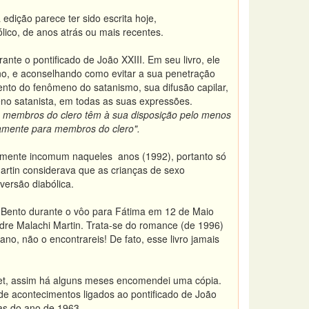
dição parece ter sido escrita hoje,
lico,
de anos
atrás ou mais recentes.
nte o pontificado de João XXIII. Em seu livro, ele
gno, e aconselhando como evitar a sua penetração
nto do fenômeno do satanismo, sua difusão capilar,
no satanista, em todas as suas expressões.
 membros do clero têm à sua disposição pelo menos
vamente para membros do clero".
ntemente incomum naqueles anos (1992), portanto só
artin considerava que as crianças de sexo
versão diabólica.
 Bento durante o vôo para Fátima em 12 de Maio
re Malachi Martin. Trata-se do romance (de 1996)
iano, não o encontrareis! De fato, esse livro jamais
net, assim há alguns meses encomendei uma cópia.
 de acontecimentos ligados ao pontificado de João
das do ano de 1963.