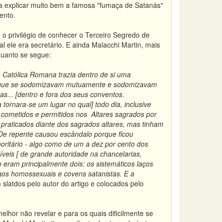
ia explicar muito bem a famosa "fumaça de Satanás"
ento.
 o privilégio de conhecer o Terceiro Segredo de
ele era secretário. E ainda Malacchi Martin, mais
quanto se segue:
a Católica Romana trazia dentro de si uma
es que se sodomizavam mutuamente e sodomizavam
as... [dentro e fora dos seus conventos.
 tornara-se um lugar no qual] todo dia, inclusive
m cometidos e permitidos nos Altares sagrados por
praticados diante dos sagrados altares, mas tinham
[De repente causou escândalo porque ficou
noritário - algo como de um a dez por cento dos
veis [ de grande autoridade na chancelarias,
 eram principalmente dois: os sistemáticos laços
rigos homossexuais e covens satanistas. E a
 slatdos pelo autor do artigo e colocados pelo
lhor não revelar e para os quais dificilmente se