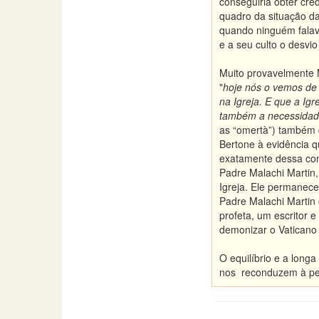
conseguiria obter cré
quadro da situação da
quando ninguém falav
e a seu culto o desvi
Muito provavelmente M
"
hoje nós o vemos de 
na Igreja. E que a Ig
também a necessidade
as “omertà”) também d
Bertone à evidência q
exatamente dessa con
Padre Malachi Martin,
Igreja. Ele permanece
Padre Malachi Martin 
profeta, um escritor 
demonizar o Vaticano 
O equilíbrio e a long
nos reconduzem à per