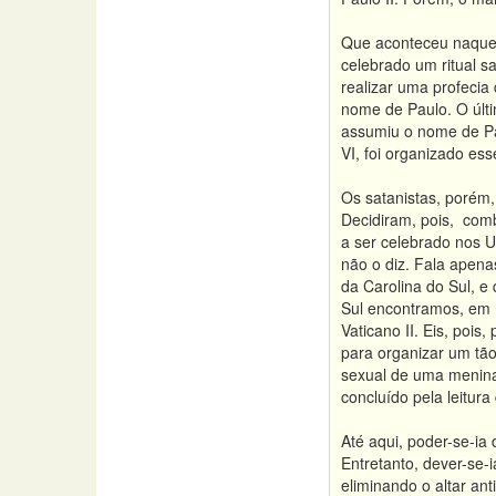
Que aconteceu naquel
celebrado um ritual s
realizar uma profeci
nome de Paulo. O últ
assumiu o nome de Pa
VI, foi organizado es
Os satanistas, porém,
Decidiram, pois, comb
a ser celebrado nos U
não o diz. Fala apena
da Carolina do Sul, e
Sul encontramos, em 19
Vaticano II. Eis, pois
para organizar um tão
sexual de uma menina,
concluído pela leitur
Até aqui, poder-se-ia
Entretanto, dever-se-
eliminando o altar an