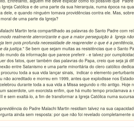
dito. Entretanto, alguém me deve explicar como foi possível que Padre 
 Igreja Católica e de uma parte da sua hierarquia, numa época na qua
a dele, e quando ninguém tomava providências contra ele. Mas, sobret
o moral de uma parte da Igreja?
alachi Martin teria compartilhado as palavras do Santo Padre com re
modo realmente aterrorizante e que a maior perseguição à Igreja nã
reja tem pois profunda necessidade de reaprender o que é a penitência
 da justiça.
" Se bem que sejam muitas as resistências que o Santo Pad
o mundo da informação que parece preferir - e talvez por cumplicidade 
uer dos fatos, quer também das palavras do Papa, creio que seja já difi
exão entre Satanismo e uma parte minoritária do clero católico dedic
 procurou toda a sua vida lançar sinais, indicar o elemento perturbant
u não acreditado e morreu em 1999, antes que explodisse nos Estados
celebrou durante toda a sua vida a Missa segundo o rito antigo. Hoj
e um sacerdote, um exorcista enfim, que há muito tempo proclamava a
II e sem exaltá-lo, a fim de transformar a Igreja Católica numa sucursa
a previdência do Padre Malachi Martin residiam talvez na sua capacidade
gunta ainda sem resposta: por que não foi revelado completamente o