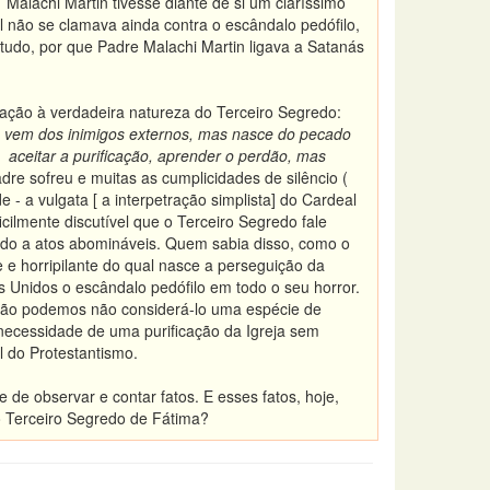
Malachi Martin tivesse diante de si um claríssimo
l não se clamava ainda contra o escândalo pedófilo,
udo, por que Padre Malachi Martin ligava a Satanás
lação à verdadeira natureza do Terceiro Segredo:
o vem dos inimigos externos, mas nasce do pecado
, aceitar a purificação, aprender o perdão, mas
re sofreu e muitas as cumplicidades de silêncio (
- a vulgata [ a interpetração simplista] do Cardeal
cilmente discutível que o Terceiro Segredo fale
ado a atos abomináveis. Quem sabia disso, como o
e e horripilante do qual nasce a perseguição da
 Unidos o escândalo pedófilo em todo o seu horror.
e não podemos não considerá-lo uma espécie de
 necessidade de uma purificação da Igreja sem
l do Protestantismo.
 de observar e contar fatos. E esses fatos, hoje,
 Terceiro Segredo de Fátima?