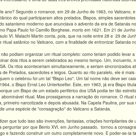
e ano? Segundo o romance, em 29 de Junho de 1963, no Vaticano, e pa
atânico do qual participaram altos prelados, Bispos, simples sacerdote
a do satanismo moderno que anunciava o advento da era de Satanás 
imo Papa Paulo foi Camillo Borghese, morto em 1621. Em 21 de Junho d
ulo VI. Malachi Martin conta, pois, que na noite entre 28 e 29 de J
se ritual satânico no Vaticano, com a finalidade de entronizar Satanás 
 não podiam organizar um ritual completo: como teriam podido levar a v
inar dois ritos a serem celebrados ao mesmo tempo. Um, incruento, no
SA. Os ritos aconteceriam simultaneamente, e seriam sincronizados at
s de Prelados, sacerdotes e leigos. Quanto ao rito paralelo, ele é mai
 quem o celebrou foi um tal "Bispo Leo". Um tal nome não deve ser cas
64, o Bispo Ernst Leo Unterkoefler. Este, em 1963, já era Bispo titula
, porque um Bispo de um estado periférico dos USA podia ter tão estreit
 abominável ritual. Mas prossigamos a narração do romance. O ritual se
 primeiro narcotizada e depois abusada. Na Capela Paulina, por sua vez,
a de uma espécie de "consagração" do Vaticano a Satanás.
 dizer que tudo isso são invenções, fantasias, criações horripilantes d
ia perguntar por que Bento XVI, em Junho passado, tornou a consagrar
tigo e fazendo construir um outro completamente novo. E poder-se-ia