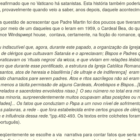
eafirmado que no Vaticano há satanistas. Esta história também poder
I, provavelmente quando veio a saber, anos depois, daquele acontecim
a questão de acrescentar que Padre Martin foi dos poucos que tiveram
por meio de um daqueles que o leram em 1959, o Cardeal Bea, do qual 
nce Windspwept house, contava, certamente, na ficção do romance, 
u indiscutível que, agora, durante este papado, a organização da Igrej
 de clérigos que cultuavam Satanás e o apreciavam; Bispos e Padr
raticavam os 'rituais negros' da wicca, e que viviam em relações lésbic
ro que durante esse pontificado, a estrutura da Igreja Católica Romana
antos, atos de heresia e blasfêmia [ de ultraje e de indiferença] era
do chamados pare serem padres. Atos e ritos sacrílegos não só eram 
 menos a tácita permissão de alguns Cardeais, Arcebispos e Bispos...
Prelados e sacerdotes envolvidos nisso.] O seu número no total era mi
ssa minoria, surpreendentemente muitos ocupavam altas posições ou ní
dades]... Os fatos que conduziam o Papa a um novo nível de sofrimento
as palavras, a rede - que fora estabelecida entre certos grupos de clé
e influência dessa rede."
(pp.492-493. Os textos entre colchetes foram
português).
qüentemente se escolhe a via narrativa para contar fatos que seria me