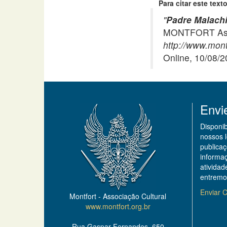
Para citar este texto
"
Padre Malachi
MONTFORT Asso
http://www.mont
Online, 10/08/
Envi
Disponi
nossos 
publicaç
informa
ativida
entremo
Enviar C
Montfort - Associação Cultural
www.montfort.org.br
Rua Gaspar Fernandes, 650