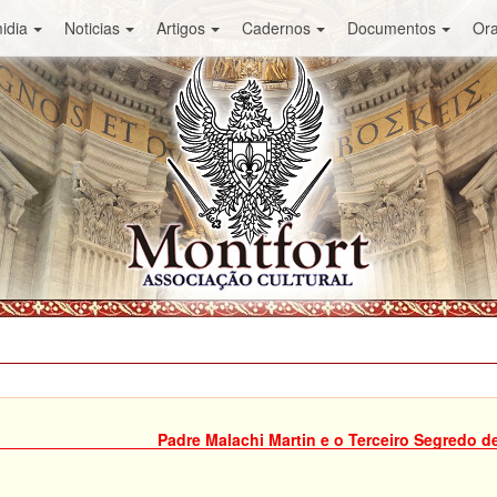
idia
Noticias
Artigos
Cadernos
Documentos
Or
Padre Malachi Martin e o Terceiro Segredo d