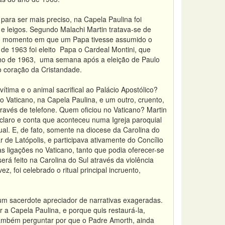
ra ser mais preciso, na Capela Paulina foi
s e leigos. Segundo Malachi Martin tratava-se de
no momento em que um Papa tivesse assumido o
e 1963 foi eleito Papa o Cardeal Montini, que
unho de 1963, uma semana após a eleição de Paulo
no coração da Cristandade.
ítima e o animal sacrifical ao Palácio Apostólico?
 Vaticano, na Capela Paulina, e um outro, cruento,
ravés de telefone. Quem oficiou no Vaticano? Martin
s claro e conta que aconteceu numa Igreja paroquial
ual. E, de fato, somente na diocese da Carolina do
r de Latópolis, e participava ativamente do Concílio
as ligações no Vaticano, tanto que podia oferecer-se
rá feito na Carolina do Sul através da violência
 foi celebrado o ritual principal incruento,
e um sacerdote apreciador de narrativas exageradas.
 a Capela Paulina, e porque quis restaurá-la,
 também perguntar por que o Padre Amorth, ainda