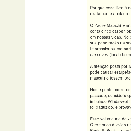
Por que esse livro é 
exatamente
apoiado
n
O Padre Malachi Marti
conta cinco casos típ
em nossas vidas. No p
sua penetração na so
Impressionou-me parti
um coven
(local de en
A atenção posta por M
pode causar estupefa
masculino fossem pref
Neste ponto, corrobo
passado, considero q
intitulado Windswept h
foi traduzido, e prov
Esse volume me deixo
O romance é vivido n
Paulo II. Porém, o ma