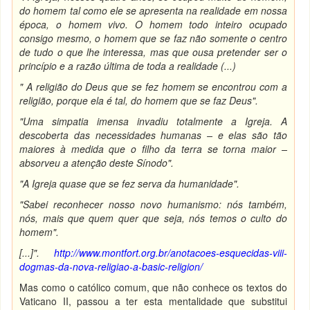
do homem tal como ele se apresenta na realidade em nossa
época, o homem vivo. O homem todo inteiro ocupado
consigo mesmo, o homem que se faz não somente o centro
de tudo o que lhe interessa, mas que ousa pretender ser o
princípio e a razão última de toda a realidade (...)
" A religião do Deus que se fez homem se encontrou com a
religião, porque ela é tal, do homem que se faz Deus".
"Uma simpatia imensa invadiu totalmente a Igreja. A
descoberta das necessidades humanas – e elas são tão
maiores à medida que o filho da terra se torna maior –
absorveu a atenção deste Sínodo".
"A Igreja quase que se fez serva da humanidade".
"Sabei reconhecer nosso novo humanismo: nós também,
nós, mais que quem quer que seja, nós temos o culto do
homem".
[...]".
http://www.montfort.org.br/anotacoes-esquecidas-viii-
dogmas-da-nova-religiao-a-basic-religion/
Mas como o católico comum, que não conhece os textos do
Vaticano II, passou a ter esta mentalidade que substitui