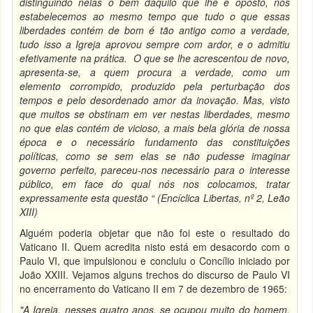
distinguindo nelas o bem daquilo que lhe é oposto, nós
estabelecemos ao mesmo tempo que tudo o que essas
liberdades contém de bom é tão antigo como a verdade,
tudo isso a Igreja aprovou sempre com ardor, e o admitiu
efetivamente na prática. O que se lhe acrescentou de novo,
apresenta-se, a quem procura a verdade, como um
elemento corrompido, produzido pela perturbação dos
tempos e pelo desordenado amor da inovação. Mas, visto
que muitos se obstinam em ver nestas liberdades, mesmo
no que elas contém de vicioso, a mais bela glória de nossa
época e o necessário fundamento das constituições
políticas, como se sem elas se não pudesse imaginar
governo perfeito, pareceu-nos necessário para o interesse
público, em face do qual nós nos colocamos, tratar
expressamente esta questão “ (Encíclica Libertas, nº 2, Leão
XIII)
Alguém poderia objetar que não foi este o resultado do
Vaticano II. Quem acredita nisto está em desacordo com o
Paulo VI, que impulsionou e concluiu o Concílio iniciado por
João XXIII. Vejamos alguns trechos do discurso de Paulo VI
no encerramento do Vaticano II em 7 de dezembro de 1965:
"A Igreja, nesses quatro anos, se ocupou muito do homem,