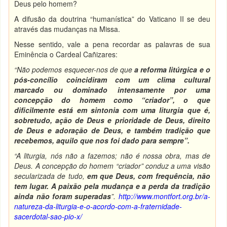
Deus pelo homem?
A difusão da doutrina “humanística” do Vaticano II se deu
através das mudanças na Missa.
Nesse sentido, vale a pena recordar as palavras de sua
Eminência o Cardeal Cañizares:
“Não podemos esquecer-nos de que
a reforma litúrgica e o
pós-concílio coincidiram com um clima cultural
marcado ou dominado intensamente por uma
concepção do homem como “criador”, o que
dificilmente está em sintonia com uma liturgia que é,
sobretudo, ação de Deus e prioridade de Deus, direito
de Deus e adoração de Deus, e também tradição que
recebemos, aquilo que nos foi dado para sempre”.
“A liturgia, nós não a fazemos; não é nossa obra, mas de
Deus. A concepção do homem “criador” conduz a uma visão
secularizada de tudo,
em que Deus, com frequência, não
tem lugar. A paixão pela mudança e a perda da tradição
ainda não foram superadas
”.
http://www.montfort.org.br/a-
natureza-da-liturgia-e-o-acordo-com-a-fraternidade-
sacerdotal-sao-pio-x/