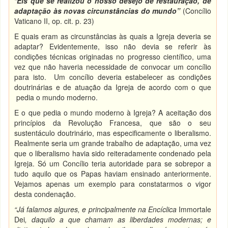
“
Eis que se realizou o nosso desejo de restauração, de
adaptação às novas circunstâncias do mundo”
(Concílio
Vaticano II, op. cit. p. 23)
E quais eram as circunstâncias às quais a Igreja deveria se
adaptar? Evidentemente, isso não devia se referir às
condições técnicas originadas no progresso científico, uma
vez que não haveria necessidade de convocar um concílio
para isto. Um concílio deveria estabelecer as condições
doutrinárias e de atuação da Igreja de acordo com o que
pedia o mundo moderno.
E o que pedia o mundo moderno à Igreja? A aceitação dos
princípios da Revolução Francesa, que são o seu
sustentáculo doutrinário, mas especificamente o liberalismo.
Realmente seria um grande trabalho de adaptação, uma vez
que o liberalismo havia sido reiteradamente condenado pela
Igreja. Só um Concílio teria autoridade para se sobrepor a
tudo aquilo que os Papas haviam ensinado anteriormente.
Vejamos apenas um exemplo para constatarmos o vigor
desta condenação.
“Já falamos algures, e principalmente na Encíclica
Immortale
Dei
, daquilo a que chamam as liberdades modernas; e