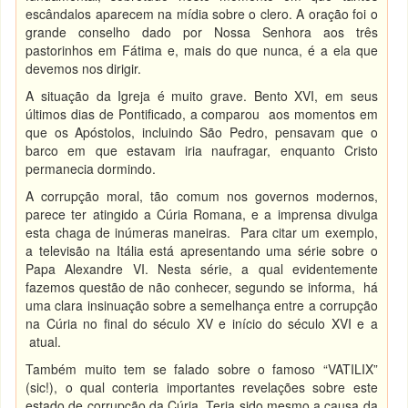
escândalos aparecem na mídia sobre o clero. A oração foi o
grande conselho dado por Nossa Senhora aos três
pastorinhos em Fátima e, mais do que nunca, é a ela que
devemos nos dirigir.
A situação da Igreja é muito grave. Bento XVI, em seus
últimos dias de Pontificado, a comparou aos momentos em
que os Apóstolos, incluindo São Pedro, pensavam que o
barco em que estavam iria naufragar, enquanto Cristo
permanecia dormindo.
A corrupção moral, tão comum nos governos modernos,
parece ter atingido a Cúria Romana, e a imprensa divulga
esta chaga de inúmeras maneiras. Para citar um exemplo,
a televisão na Itália está apresentando uma série sobre o
Papa Alexandre VI. Nesta série, a qual evidentemente
fazemos questão de não conhecer, segundo se informa, há
uma clara insinuação sobre a semelhança entre a corrupção
na Cúria no final do século XV e início do século XVI e a
atual.
Também muito tem se falado sobre o famoso “VATILIX”
(sic!), o qual conteria importantes revelações sobre este
estado de corrupção da Cúria. Teria sido mesmo a causa da