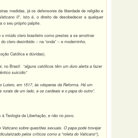
ras medidas, já os defensores da liberdade de religião e
Vaticano II
”, isto é, o direito de desobedecer a qualquer
 o seu próprio palpite.
o miúdo clero brasileiro como prestes a se amotinar
do clero desinibido -- na “onda” -- e moderninho.
oção Católica e dúvidas)
.
i, no Brasil: “
alguns católicos têm um duro alerta a fazer
ntico suicídio”
ho Lutero, em 1517, às vésperas da Reforma. Há um
rurais de um lado, e os cardeais e o papa do outro”.
à Teologia da Libertação, e não no povo.
o Vaticano sobre questões sexuais. O papa pode trovejar
cularizado pelos críticos como a "roleta do Vaticano"),