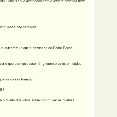
ncluiu que
“O que aconteceu com a revista America pode
stituições não católicas.
que quiserem, e que a demissão do Padre Reese
ver o que bem quisessem? Ignoram eles os princípios
 que as coisas tomaram.
I !
a o direito dos lobos sobre como usar as ovelhas.