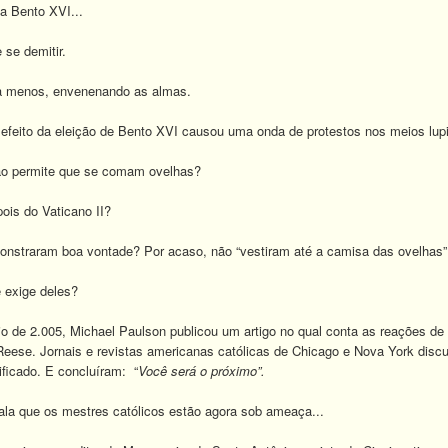
a Bento XVI...
se demitir.
a menos, envenenando as almas.
 efeito da eleição de Bento XVI causou uma onda de protestos nos meios lu
ão permite que se comam ovelhas?
pois do Vaticano II?
monstraram boa vontade? Por acaso, não “vestiram até a camisa das ovelhas”
 exige deles?
o de 2.005, Michael Paulson publicou um artigo no qual conta as reações de
eese. Jornais e revistas americanas católicas de Chicago e Nova York disc
ificado. E concluíram: “
Você será o próximo”.
ala que os mestres católicos estão agora sob ameaça...