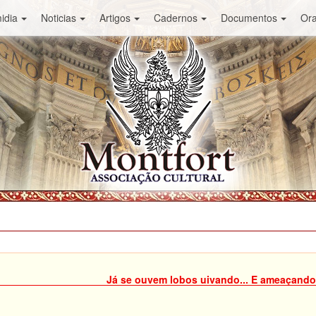
idia
Noticias
Artigos
Cadernos
Documentos
Or
Já se ouvem lobos uivando... E ameaçando