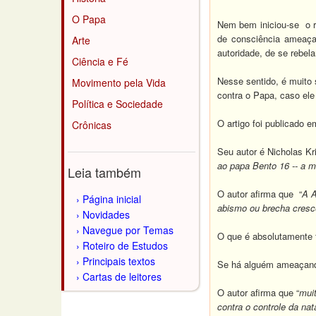
O Papa
Nem bem iniciou-se o re
de consciência ameaça
Arte
autoridade, de se rebel
Ciência e Fé
Nesse sentido, é muito 
Movimento pela Vida
contra o Papa, caso ele 
Política e Sociedade
O artigo foi publicado e
Crônicas
Seu autor é Nicholas Kri
ao papa Bento 16 -- a m
Leia também
O autor afirma que “
A A
Página inicial
abismo ou brecha cresce
Novidades
Navegue por Temas
O que é absolutamente 
Roteiro de Estudos
Principais textos
Se há alguém ameaçando
Cartas de leitores
O autor afirma que “
mui
contra o controle da na