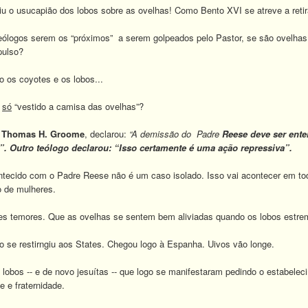
u o usucapião dos lobos sobre as ovelhas! Como Bento XVI se atreve a retira
ólogos serem os “próximos” a serem golpeados pelo Pastor, se são ovelhas?
pulso?
 os coyotes e os lobos...
m
só
“vestido a camisa das ovelhas”?
a
Thomas H. Groome
, declarou:
“A demissão do Padre
Reese deve ser ent
ca”. Outro teólogo declarou: “Isso certamente é uma ação repressiva”.
tecido com o Padre Reese não é um caso isolado. Isso vai acontecer em tod
 de mulheres.
s temores. Que as ovelhas se sentem bem aliviadas quando os lobos estr
 se restirngiu aos States. Chegou logo à Espanha. Uivos vão longe.
obos -- e de novo jesuítas -- que logo se manifestaram pedindo o estabele
e e fraternidade.