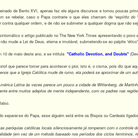
inado de Bento XVI, apenas fez ele alguns discursos e tomou poucas primei
m se rebelar, caso o Papa contrarie o que eles chamam de “
espírito do 
ar contra qualquer ordem, e de não se submeter a qualquer dogma que não seja
sintomático o artigo publicado no The New York Times apresentando o povo e 
não mude a Lei de Deus, eterna e imutável, submetendo-se ao palpite “ético” 
m 10 de maio deste ano, e se intitula
"Catholic Devotion, and Doubts"
(Dev
stof que parece torcer para acontecer o pior, isto é, o cisma, pois diz que aqu
enos que a Igreja Católica mude de rumo, ela poderá se aproximar de um autê
mérica Latina às vezes parece um pouco a cidade de Wittenberg, de Martin
nte entre muitos adeptos de mente independente, com os padres nas regiões 
falso.
 separar-se do Papa, esse alguém está entre os Bispos ou Cardeais ligados 
tas paróquias católicas locais silenciosamente já romperam com o controle d
talidade (em vez de um método baseado nos períodos dos ciclos femininos, ridi