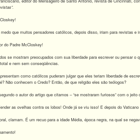
anciscano, editor do Mensageiro de Santo Antônio, revista de Cincinnati, co
vistas”.
cCloskey!
 medo que muitos pensadores católicos, depois disso, iriam para revistas e in
or do Padre McCloskey!
dos se mostram preocupados com sua liberdade para escrever ou pensar o 
total e nem sem conseqüências.
presentam como católicos puderam julgar que eles teriam liberdade de escre
é? Não conhecem o Credo? Então, de que religião eles são teólogos?
segundo o autor do artigo que citamos – “se mostraram furiosos” com o jeito
ender as ovelhas contra os lobos! Onde já se viu isso!
E depois do Vaticano I
oral, clamam. É um recuo para a idade Média, época negra, na qual se negav
rnamento
!