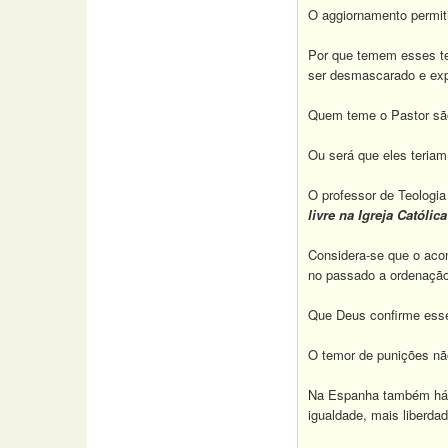
O aggiornamento permiti
Por que temem esses te
ser desmascarado e ex
Quem teme o Pastor são
Ou será que eles teria
O professor de Teologi
livre na Igreja Católi
Considera-se que o acon
no passado a ordenação
Que Deus confirme esse
O temor de punições não
Na Espanha também há l
igualdade, mais liberdad