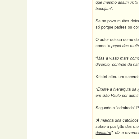
que mesmo assim 70% das
bocejam”.
Se no povo muitos deixa
só porque padres os con
O autor coloca como des
como “
o papel das mulh
“
Mas a visão mais comum
divórcio, controle da na
Kristof citou um sacer
"Existe a hierarquia da
em São Paulo por admini
Segundo o “admirado” Pad
”A maioria dos católico
sobre a posição das mul
desastre
", diz o revere