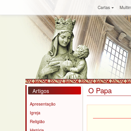
Cartas
Multim
O Papa
Artigos
Apresentação
Igreja
Religião
História