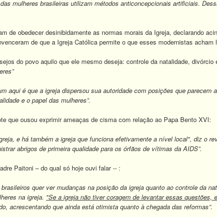
 mulheres brasileiras utilizam métodos anticoncepcionais artificiais. Dess
m de obedecer desinibidamente as normas morais da Igreja, declarando acin
venceram de que a Igreja Católica permite o que esses modernistas acham l
ejos do povo aquilo que ele mesmo deseja: controle da natalidade, divórci
eres”
 aqui é que a igreja dispersou sua autoridade com posições que parecem ao
talidade e o papel das mulheres”.
dote que ousou exprimir ameaças de cisma com relação ao Papa Bento XVI:
 igreja, e há também a igreja que funciona efetivamente a nível local", diz o
strar abrigos de primeira qualidade para os órfãos de vítimas da AIDS”.
re Paitoni – do qual só hoje ouvi falar -- :
s brasileiros quer ver mudanças na posição da igreja quanto ao controle da 
heres na igreja.
"Se a igreja não tiver coragem de levantar essas questões, 
ndo, acrescentando que ainda está otimista quanto à chegada das reformas”.