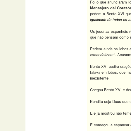
Foi o que anunciaram lo
Mensajero del Corazó
pedem a Bento XVI que
igualdade de todos os 
Os jesuítas espanhóis r
que não pensam como e
Pedem ainda os lobos e
escandalizem".
Acusam 
Bento XVI pedira oraçõe
falava em lobos, que m
inexistente.
Chegou Bento XVI e dec
Bendito seja Deus que 
Ele já mostrou não teme
E começou a espancar o p