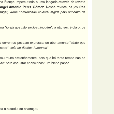
a França, repercutindo o uivo lançado através da revista
Angel Antonio Pérez Gómez
. Nessa revista, os jesuítas
lugar, «
uma comunidade
eclesial regida pelo princípio
da
uma
"igreja que não exclua ninguém"
, a não ser, é claro, os
s correntes possam expressar-se abertamente "
ainda que
 modo
" viola os direitos humanos"
soou muito estranhamente, pois que há tanto tempo não se
ãe”
para assustar criancinhas: um bicho papão
a a alcatéia se alvoroçar.