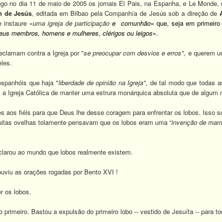
go no dia 11 de maio de 2005 os jornais El Pais, na Espanha, e Le Monde, n
n
de Jesús
, editada em Bilbao pela Companhía de Jesús sob a direção de
 instaure «
uma igreja de participação
e comunhão
» que, seja em primeiro 
seus membros, homens e mulheres, clérigos ou leigos
».
eclamam contra a Igreja por "
se preocupar com desvios e erros",
e querem 
les.
spanhóis que haja "
liberdade de opinião na Igreja",
de tal modo que todas a
a Igreja Católica de manter uma estrura monárquica absoluta que de algum
s aos fiéis para que Deus lhe desse coragem para enfrentar os lobos. Isso 
uitas ovelhas tolamente pensavam que os lobos eram uma “
invenção de mam
larou ao mundo que lobos realmente existem.
ouviu as orações rogadas por Bento XVI !
r os lobos.
rimeiro. Bastou a expulsão do primeiro lobo -- vestido de Jesuíta -- para tod