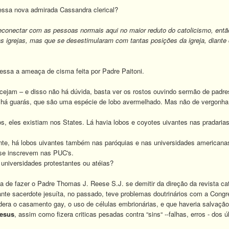
essa nova admirada Cassandra clerical?
econectar com as pessoas normais aqui no maior reduto do catolicismo, ent
as igrejas, mas que se desestimularam com tantas posições da igreja, diante
essa a ameaça de cisma feita por Padre Paitoni.
bocejam – e disso não há dúvida, basta ver os rostos ouvindo sermão de padr
: há guarás, que são uma espécie de lobo avermelhado. Mas não de vergonha.
os, eles existiam nos States. Lá havia lobos e coyotes uivantes nas pradarias
te, há lobos uivantes também nas paróquias e nas universidades americanas
 se inscrevem nas PUC's.
universidades protestantes ou atéias?
 de fazer o Padre Thomas J. Reese S.J. se demitir da direção da revista c
nte sacerdote jesuíta, no passado, teve problemas doutrinários com a Congre
dera o casamento gay, o uso de células embrionárias, e que haveria salvação 
esus
, assim como fizera criticas pesadas contra “sins“ --falhas, erros - dos 