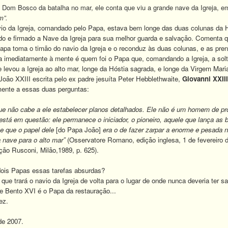
 Bosco da batalha no mar, ele conta que viu a grande nave da Igreja, em al
m”.
 da Igreja, comandado pelo Papa, estava bem longe das duas colunas da H
do e firmado a Nave da Igreja para sua melhor guarda e salvação. Comenta 
apa toma o timão do navio da Igreja e o reconduz às duas colunas, e as pre
imediatamente à mente é quem foi o Papa que, comandando a Igreja, a sol
vou a Igreja ao alto mar, longe da Hóstia sagrada, e longe da Virgem Mar
ão XXIII escrita pelo ex padre jesuíta Peter Hebblethwaite,
Giovanni XXIII
ente a essas duas perguntas:
ue não cabe a ele estabelecer planos detalhados. Ele não é um homem de pr
está em questão: ele permanece o iniciador, o pioneiro, aquele que lança as
se que o papel dele
[do Papa João]
era o de fazer zarpar a enorme e pesada nav
a nave para o alto mar”
(Osservatore Romano, edição inglesa, 1 de fevereiro 
ição Rusconi, Milão,1989, p. 625).
s Papas essas tarefas absurdas?
 trará o navio da Igreja de volta para o lugar de onde nunca deveria ter s
Bento XVI é o Papa da restauração...
ez.
de 2007.