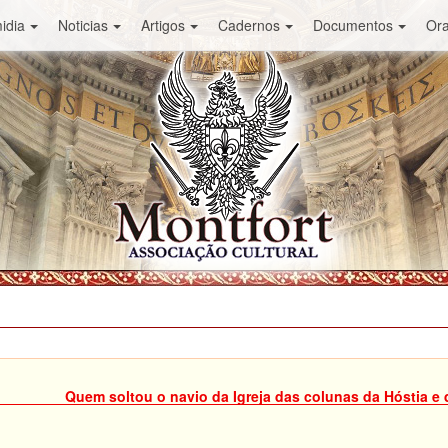
idia
Noticias
Artigos
Cadernos
Documentos
Or
Quem soltou o navio da Igreja das colunas da Hóstia e