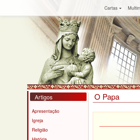
Cartas
Multim
O Papa
Artigos
Apresentação
Igreja
Religião
História