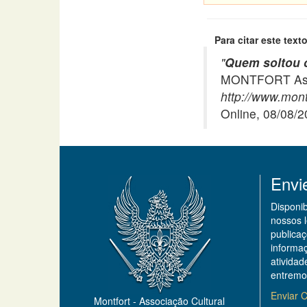
Para citar este texto
"
Quem soltou o
MONTFORT Asso
http://www.montf
Online, 08/08/
Envi
Disponi
nossos 
publicaç
informa
ativida
entremo
Enviar C
Montfort - Associação Cultural