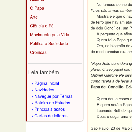
No famoso sonho de Dom
O Papa
livros são armas també
Mostra ele que o navio
Arte
de ferro que haviam ata
Ciência e Fé
de dois Concílios, um P
A pergunta que aflora 
Movimento pela Vida
Quem foi o Papa que le
Política e Sociedade
Ora, na biografia de Jo
de modo preciso exatam
Crônicas
"Papa João
considera q
plano. O seu papel não 
Leia também
Gabriel Garrone ele dis
como tarefa a de levar 
Página inicial
Papa del Concilio
, Ed
Novidades
Navegue por Temas
Quem deu a esses doi
Roteiro de Estudos
E quem será o Papa que
Principais textos
Leonardo Boff diz que 
Cartas de leitores
Deus o ouça, uma v
São Paulo, 23 de Maio 