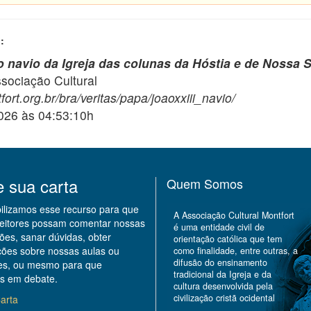
:
 navio da Igreja das colunas da Hóstia e de Nossa 
ciação Cultural
ort.org.br/bra/veritas/papa/joaoxxiii_navio/
2026 às 04:53:10h
e sua carta
Quem Somos
bilizamos esse recurso para que
A Associação Cultural Montfort
leitores possam comentar nossas
é uma entidade civil de
ões, sanar dúvidas, obter
orientação católica que tem
ções sobre nossas aulas ou
como finalidade, entre outras, a
difusão do ensinamento
des, ou mesmo para que
tradicional da Igreja e da
s em debate.
cultura desenvolvida pela
civilização cristã ocidental
arta