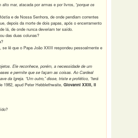
to mar, atacada por armas e por livros, ”
porque os
óstia e de Nossa Senhora, de onde pendiam correntes
que, depois da morte de dois papas, após o encerramento
nde lá, de onde nunca deveriam ter saído.
tou das duas colunas?
ia?
, se lê que o Papa João XXIII respondeu pessoalmente e
ojetos
.
Ele reconhece, porém, a necessidade de um
 bases e permite que se façam as coisas. Ao Cardeal
e da Igreja. “Um outro,” disse, triste e profético, “terá
de 1982, apud Peter Hebblethwaite,
Giovanni XXIII, Il
aído?