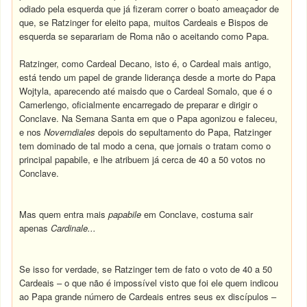
odiado pela esquerda que já fizeram correr o boato ameaçador de
que, se Ratzinger for eleito papa, muitos Cardeais e Bispos de
esquerda se separariam de Roma não o aceitando como Papa.
Ratzinger, como Cardeal Decano, isto é, o Cardeal mais antigo,
está tendo um papel de grande liderança desde a morte do Papa
Wojtyla, aparecendo até maisdo que o Cardeal Somalo, que é o
Camerlengo, oficialmente encarregado de preparar e dirigir o
Conclave. Na Semana Santa em que o Papa agonizou e faleceu,
e nos
Novemdiales
depois do sepultamento do Papa, Ratzinger
tem dominado de tal modo a cena, que jornais o tratam como o
principal papabile, e lhe atribuem já cerca de 40 a 50 votos no
Conclave.
Mas quem entra mais
papabile
em Conclave, costuma sair
apenas
Cardinale...
Se isso for verdade, se Ratzinger tem de fato o voto de 40 a 50
Cardeais – o que não é impossível visto que foi ele quem indicou
ao Papa grande número de Cardeais entres seus ex discípulos –