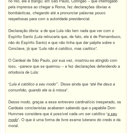
no Rio, ele é Bangu; em São Paulo, Coringão -- que interrogado
pela imprensa ao chegar a Roma, fez declarações óbvias e
bombásticas, chegando até a pronunciar palavras pouco
respeitosas para com a autoridade presidencial.
Declaração óbvia: a de que Lula não tem nada que ver com o
Espírito Santo (Lula retrucaria que, de fato, ele é de Pernambuco,
não do Espírito Santo) e que não tinha que dar palpite sobre o
Conclave, já que “
Lula não é católico, mas caótico”.
O Cardeal de São Paulo, por sua vez, mostrou-se atingido com
isso, --parece que se queimou -- e fez declarações defendendo a
ortodoxia de Lula:
“
Lula é católico a seu modo”`.
Disse ainda que
“até lhe dava a
comunhão, quando ele ia à missa
”.
Desse modo, graças a esse entrevero cardinalício inesperado, os
Cardeais conclavistas acabaram sabendo que o papabile Dom
Hummes considera que é possível cada um ser católico “
a seu
modo
”. O que é uma forma de livre exame luterano do credo e da
moral.