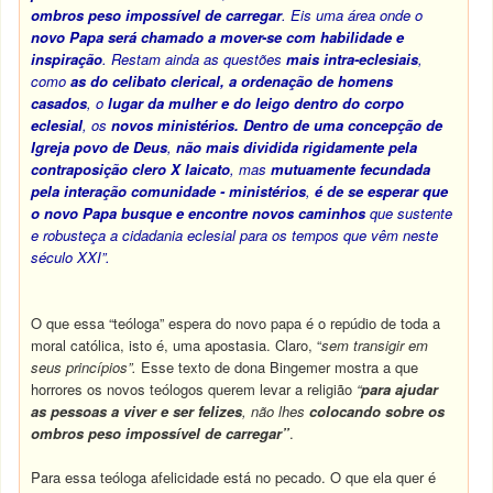
ombros peso impossível de carregar
. Eis uma área onde o
novo Papa será chamado a mover-se com habilidade e
inspiração
. Restam ainda as questões
mais intra-eclesiais
,
como
as do celibato clerical, a
ordenação de homens
casados
, o
lugar da mulher e do leigo dentro do corpo
eclesial
, os
novos ministérios.
Dentro de uma concepção de
Igreja povo de Deus
,
não mais dividida rigidamente pela
contraposição clero X laicato
, mas
mutuamente fecundada
pela interação comunidade - ministérios
,
é de se esperar que
o novo Papa busque e encontre novos caminhos
que sustente
e robusteça a cidadania eclesial para os tempos que vêm neste
século XXI”.
O que essa “teóloga” espera do novo papa é o repúdio de toda a
moral católica, isto é, uma apostasia. Claro, “
sem transigir em
seus princípios”.
Esse texto de dona Bingemer mostra a que
horrores os novos teólogos querem levar a religião
“
para ajudar
as pessoas a viver e ser felizes
, não lhes
colocando sobre os
ombros peso impossível de carregar”
.
Para essa teóloga afelicidade está no pecado. O que ela quer é