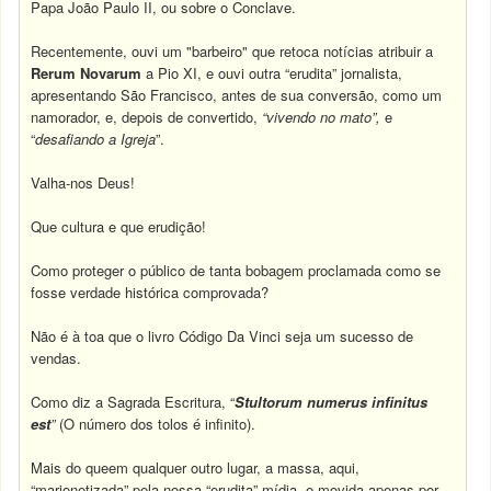
Papa João Paulo II, ou sobre o Conclave.
Recentemente, ouvi um "barbeiro" que retoca notícias atribuir a
Rerum
Novarum
a Pio XI, e ouvi outra “erudita” jornalista,
apresentando São Francisco, antes de sua conversão, como um
namorador, e, depois de convertido,
“vivendo no mato”,
e
“
desafiando a Igreja
”.
Valha-nos Deus!
Que cultura e que erudição!
Como proteger o público de tanta bobagem proclamada como se
fosse verdade histórica comprovada?
Não é à toa que o livro Código Da Vinci seja um sucesso de
vendas.
Como diz a Sagrada Escritura, “
Stultorum numerus infinitus
est
”
(O número dos tolos é infinito).
Mais do queem qualquer outro lugar, a massa, aqui,
“marionetizada” pela nossa “erudita” mídia, e movida apenas por