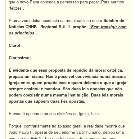
que o novo Papa conceda a permissão para pecar..Para sermos
“felizes”.
É uma verdadeira apostasia da moral católica que o
Boletim de
Notícias
CNNB
-
Regional SUL 1.
propõe.
“
Sem transigir com
os princípios”.
Claro!
Claríssimo!
É evidente que essa proposta de repúdio da moral católica,
prepara um cisma. Não é possível convivência numa mesma
Igreja entre quem propõe isso e quem defende o que a Igreja
sempre ensinou e mandou. São duas leis opostas que não
podem coexistir numa mesma instituição. Duas leis morais
opostas que supõem duas Fés opostas.
E essa é apenas uma das divisões da Igreja, hoje.
Porque, contrariamente ao aplauso geral, a realidade mostra que
João Paulo II, apesar de seu enorme valor humano, deixou uma
herança de divisão. Ele que foi o papa do ecumenismo, nem