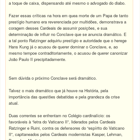
a toque de caixa, dispensando até mesmo o advogado do diabo.
Fazer essas críticas na hora em quea morte de um Papa de tanto
prestígio humano era reverenciada por multidões, demonstrava a
coragem desses Cardeais de assumir posições, e sua
determinação de influir no Conclave que se anuncia dramático. E
a tal ponto Ratzinger adquiriu prestígio e autoridade que o herege
Hans Kung já o acusou de querer dominar o Conclave, e, ao
mesmo tempoe contraditoriamente, o acusou de querer canonizar
João Paulo II precipitadamente.
Sem dúvida o próximo Conclave será dramático.
Talvez o mais dramático que já houve na História, pela
importância das questões debatidas e pela grandeza da crise
atual.
Duas correntes se enfrentam no Colégio cardinalício: os
favoráveis à “letra do Vaticano II”, liderados pelos Cardeais
Ratzinger e Ruini, contra os defensores do “espírito do Vaticano
II”, capitaneados pelos Cardeais modernistas Kasper, Lehman,