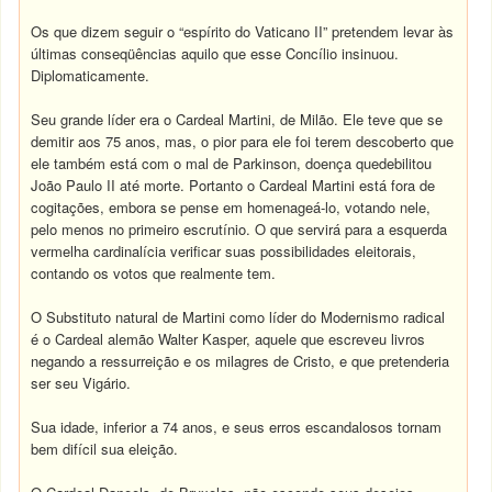
Os que dizem seguir o “espírito do Vaticano II” pretendem levar às
últimas conseqüências aquilo que esse Concílio insinuou.
Diplomaticamente.
Seu grande líder era o Cardeal Martini, de Milão. Ele teve que se
demitir aos 75 anos, mas, o pior para ele foi terem descoberto que
ele também está com o mal de Parkinson, doença quedebilitou
João Paulo II até morte. Portanto o Cardeal Martini está fora de
cogitações, embora se pense em homenageá-lo, votando nele,
pelo menos no primeiro escrutínio. O que servirá para a esquerda
vermelha cardinalícia verificar suas possibilidades eleitorais,
contando os votos que realmente tem.
O Substituto natural de Martini como líder do Modernismo radical
é o Cardeal alemão Walter Kasper, aquele que escreveu livros
negando a ressurreição e os milagres de Cristo, e que pretenderia
ser seu Vigário.
Sua idade, inferior a 74 anos, e seus erros escandalosos tornam
bem difícil sua eleição.