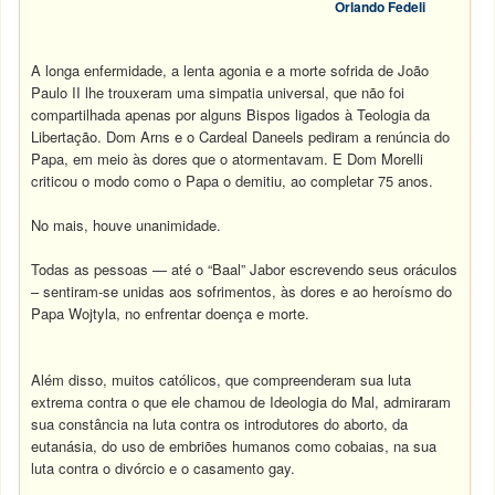
Orlando Fedeli
A longa enfermidade, a lenta agonia e a morte sofrida de João
Paulo II lhe trouxeram uma simpatia universal, que não foi
compartilhada apenas por alguns Bispos ligados à Teologia da
Libertação. Dom Arns e o Cardeal Daneels pediram a renúncia do
Papa, em meio às dores que o atormentavam. E Dom Morelli
criticou o modo como o Papa o demitiu, ao completar 75 anos.
No mais, houve unanimidade.
Todas as pessoas — até o “Baal” Jabor escrevendo seus oráculos
– sentiram-se unidas aos sofrimentos, às dores e ao heroísmo do
Papa Wojtyla, no enfrentar doença e morte.
Além disso, muitos católicos, que compreenderam sua luta
extrema contra o que ele chamou de Ideologia do Mal, admiraram
sua constância na luta contra os introdutores do aborto, da
eutanásia, do uso de embriões humanos como cobaias, na sua
luta contra o divórcio e o casamento gay.