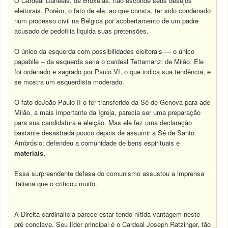
O Cardeal Daneels, de Bruxelas, não esconde seus desejos
eleitorais. Porém, o fato de ele, ao que consta, ter sido condenado
num processo civil na Bélgica por acobertamento de um padre
acusado de pedofilia liquida suas pretensões.
O único da esquerda com possibilidades eleitorais — o único
papabile -- da esquerda seria o cardeal Tettamanzi de Milão. Ele
foi ordenado e sagrado por Paulo VI, o que indica sua tendência, e
se mostra um esquerdista moderado.
O fato deJoão Paulo II o ter transferido da Sé de Genova para ade
Milão, a mais importante da Igreja, parecia ser uma preparação
para sua candidatura e eleição. Mas ele fez uma declaração
bastante desastrada pouco depois de assumir a Sé de Santo
Ambrósio: defendeu a comunidade de bens espirituais e
materiais.
Essa surpreendente defesa do comunismo assustou a imprensa
italiana que o criticou muito.
A Direita cardinalícia parece estar tendo nítida vantagem neste
pré conclave. Seu líder principal é o Cardeal Joseph Ratzinger, tão