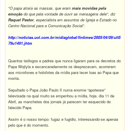
"O papa atraía as massas, que eram
mais movidas pela
emoção
do que pela vontade de ouvir as mensagens dele", diz
Raquel Pastor
, especialista em assuntos de Igreja e Estado no
Centro Nacional para a Comunicação Social”.
http://noticias.uol.com.br/midiaglobal/fintimes/2005/04/09/ult5
79u1491.jhtm
Quantos teólogos e padres que nunca ligaram para os decretos do
Papa Wojtyla e escancaradamente os desprezavam, acorreram
aos microfones e holofotes da mídia para tecer loas ao Papa que
morria.
Sepultado o Papa João Paulo II numa enorme “apoteose”
televisada na qual muito se empenhou a mídia, hoje, dia 11 de
Abril, as manchetes dos jornais já parecem ter esquecido do
falecido Papa.
Assim é o nosso tempo: fugaz e fugidio, interessando-se apenas
pelo que é do momento.