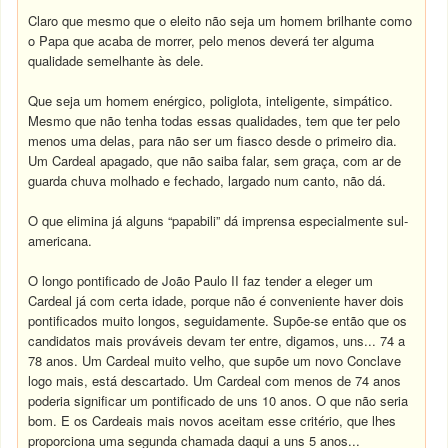
Claro que mesmo que o eleito não seja um homem brilhante como
o Papa que acaba de morrer, pelo menos deverá ter alguma
qualidade semelhante às dele.
Que seja um homem enérgico, poliglota, inteligente, simpático.
Mesmo que não tenha todas essas qualidades, tem que ter pelo
menos uma delas, para não ser um fiasco desde o primeiro dia.
Um Cardeal apagado, que não saiba falar, sem graça, com ar de
guarda chuva molhado e fechado, largado num canto, não dá.
O que elimina já alguns “papabili” dá imprensa especialmente sul-
americana.
O longo pontificado de João Paulo II faz tender a eleger um
Cardeal já com certa idade, porque não é conveniente haver dois
pontificados muito longos, seguidamente. Supõe-se então que os
candidatos mais prováveis devam ter entre, digamos, uns... 74 a
78 anos. Um Cardeal muito velho, que supõe um novo Conclave
logo mais, está descartado. Um Cardeal com menos de 74 anos
poderia significar um pontificado de uns 10 anos. O que não seria
bom. E os Cardeais mais novos aceitam esse critério, que lhes
proporciona uma segunda chamada daqui a uns 5 anos...