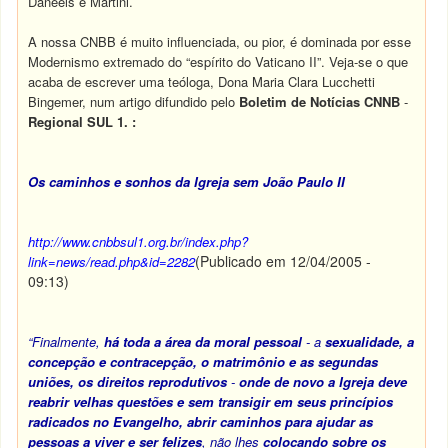
Daneels e Martini.
A nossa CNBB é muito influenciada, ou pior, é dominada por esse
Modernismo extremado do “espírito do Vaticano II”. Veja-se o que
acaba de escrever uma teóloga, Dona Maria Clara Lucchetti
Bingemer, num artigo difundido pelo
Boletim de Notícias
CNNB
-
Regional SUL 1. :
Os caminhos e sonhos da Igreja sem João Paulo II
http://www.cnbbsul1.org.br/index.php?
(Publicado em 12/04/2005 -
link=news/read.php&id=2282
09:13)
“Finalmente,
há toda a área da moral pessoal
- a
sexualidade, a
concepção e contracepção, o matrimônio e as segundas
uniões, os direitos reprodutivos
-
onde de novo a Igreja deve
reabrir velhas questões e sem transigir em seus princípios
radicados no Evangelho,
abrir caminhos para ajudar as
pessoas a viver e ser felizes
, não lhes
colocando sobre os