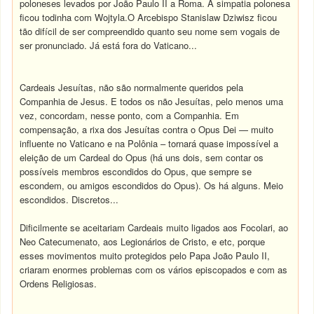
poloneses levados por João Paulo II a Roma. A simpatia polonesa
ficou todinha com Wojtyla.O Arcebispo Stanislaw Dziwisz ficou
tão difícil de ser compreendido quanto seu nome sem vogais de
ser pronunciado. Já está fora do Vaticano...
Cardeais Jesuítas, não são normalmente queridos pela
Companhia de Jesus. E todos os não Jesuítas, pelo menos uma
vez, concordam, nesse ponto, com a Companhia. Em
compensação, a rixa dos Jesuítas contra o Opus Dei — muito
influente no Vaticano e na Polônia – tornará quase impossível a
eleição de um Cardeal do Opus (há uns dois, sem contar os
possíveis membros escondidos do Opus, que sempre se
escondem, ou amigos escondidos do Opus). Os há alguns. Meio
escondidos. Discretos...
Dificilmente se aceitariam Cardeais muito ligados aos Focolari, ao
Neo Catecumenato, aos Legionários de Cristo, e etc, porque
esses movimentos muito protegidos pelo Papa João Paulo II,
criaram enormes problemas com os vários episcopados e com as
Ordens Religiosas.