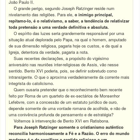
João Paulo II.
O grande perigo, segundo Joseph Ratzinger reside num
nivelamento das religiões. Para ele,
o inimigo principal,
repitamo-lo, é o relativismo, a saber, a tendência de relativizar
toda pretensão a uma verdade definitiva e absoluta.
O espírito das luzes seria grandemente responsável por uma
situação atual deplorada pelo Papa, na qual o homem, amputado
de sua dimensão religiosa, pagaria hoje os custos, e da qual a
Igreja, detentora da verdade, pagaria a nota.
Suas recentes declarações, a propósito do vigésimo
aniversário nas reuniões inter-religiosas de Assis, vão nesse
sentido. Bento XVI poderia, pois, se definir sobretudo como
intransigente. O que o aproxima verdadeiramente da corrente mais
integrista do catolicismo.
Quem ousaria pretender que o reconhecimento bem recente
feito por Roma de um quarteto de ex-sectários de Monsenhor
Lefebvre, com a concessão de um estatuto jurídico de ouro,
depende somente de uma vontade romana de acolhida, e não de
uma conivência profunda de pensamento e de estratégia?
Voltemos à intervenção de Bento XVI em Ratisbona.
Para Joseph Ratzinger somente o cristianismo autêntico
reconcilia harmoniosamente a Fé e a Razão. O erro do mundo
moderno é o de sacrificar o sentido religioso a um