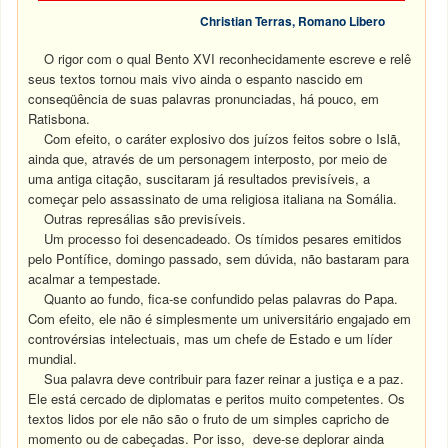
Christian Terras, Romano Libero
O rigor com o qual Bento XVI reconhecidamente escreve e relê
seus textos tornou mais vivo ainda o espanto nascido em
conseqüência de suas palavras pronunciadas, há pouco, em
Ratisbona.
Com efeito, o caráter explosivo dos juízos feitos sobre o Islã,
ainda que, através de um personagem interposto, por meio de
uma antiga citação, suscitaram já resultados previsíveis, a
começar pelo assassinato de uma religiosa italiana na Somália.
Outras represálias são previsíveis.
Um processo foi desencadeado. Os tímidos pesares emitidos
pelo Pontífice, domingo passado, sem dúvida, não bastaram para
acalmar a tempestade.
Quanto ao fundo, fica-se confundido pelas palavras do Papa.
Com efeito, ele não é simplesmente um universitário engajado em
controvérsias intelectuais, mas um chefe de Estado e um líder
mundial.
Sua palavra deve contribuir para fazer reinar a justiça e a paz.
Ele está cercado de diplomatas e peritos muito competentes. Os
textos lidos por ele não são o fruto de um simples capricho de
momento ou de cabeçadas. Por isso, deve-se deplorar ainda