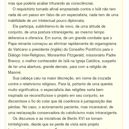
mas que poderia acabar triturando as consciências.
O requisitório tomado afinal emprestado contra o Islã não tem
nada de um passo em falso de um especialista, nada tem de uma
inabilidade de um intelectual pouco diplomata.
Ele participa, sublinhemo-lo de novo, de uma atitude de
conjunto, de uma postura intransigente, ao mesmo tempo
defensiva e ofensiva. Em suma, de um grande combate que o
Papa reinante começou ao eliminar rapidamente do organograma
do Vaticano o presidente (inglês) do Conselho Pontifício para o
Diálogo Inter-Religioso, Monsenhor Fitzgerald, missionário Padre
Branco, o melhor conhecedor do Islã na Igreja Católica, suspeito
de ter uma abertura, grande demais, para com a religião de
Maomé.
Sua cabeça caiu na maior discreção, em nome da cruzada
contra o relativismo religioso. Para lá, portanto de uma querela
muito significativa, o especialista das religiões seria bem
inspirado se reconstituísse o projeto em seu conjunto, se
discernisse o fio do colar que dá coerência à justaposição das
pérolas. No caso, o acionamento paciente, mas incansável, de
uma restauração conservadora do catolicismo mais intransigente.
Os discursos e as iniciativas de Bento XVI se tornam
ininteligíveis, desde que se perde de vista este projeto