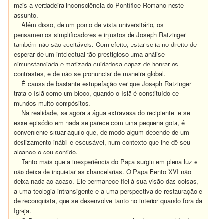
mais a verdadeira inconsciência do Pontífice Romano neste
assunto.
Além disso, de um ponto de vista universitário, os
pensamentos simplificadores e injustos de Joseph Ratzinger
também não são aceitáveis. Com efeito, estar-se-ia no direito de
esperar de um intelectual tão prestigioso uma análise
circunstanciada e matizada cuidadosa capaz de honrar os
contrastes, e de não se pronunciar de maneira global.
É causa de bastante estupefação ver que Joseph Ratzinger
trata o Islã como um bloco, quando o Islã é constituído de
mundos muito compósitos.
Na realidade, se agora a água extravasa do recipiente, e se
esse episódio em nada se parece com uma pequena gota, é
conveniente situar aquilo que, de modo algum depende de um
deslizamento inábil e escusável, num contexto que lhe dê seu
alcance e seu sentido.
Tanto mais que a inexperiência do Papa surgiu em plena luz e
não deixa de inquietar as chancelarias. O Papa Bento XVI não
deixa nada ao acaso. Ele permanece fiel à sua visão das coisas,
a uma teologia intransigente e a uma perspectiva de restauração e
de reconquista, que se desenvolve tanto no interior quando fora da
Igreja.