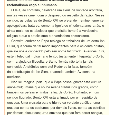
racionalismo cego e inhumano.
O Islã, ao contrário, celebraria um Deus de vontade arbitrária,
muitas vezes cruel, com o desprezo do respeito da razão. Nesse
sentido, as palavras de Bento XVI se pretendem eminentemente
apologéticas: trata-se, como na Igreja de cinqüenta anos atrás, e
ainda mais, de estabelecer que o cristianismo é a verdadeira
religião e que o catolicismo é o verdadeiro cristianismo.
Convém lembrar ao Papa teólogo os trabalhos de um certo Ibn
Rusd, que foram de tal modo importantes para o ocidente cristão,
que ele nos é conhecido pelo seu nome latinizado: Averroés. Ora,
este intelectual mulçumano tentou justamente interpretar o Corão
com a ajuda da filosofia, e Santo Tomás não teria jamais
conhecido Aristóteles sem ele! Poder-se-ia falar, também
da contribuição de Ibn Sina, chamado também Avicena, na
medicina!
Não se imagina, pois, que o Papa possa ignorar esta cultura
árabe-mulçumana que soube reler e traduzir os gregos, como
também os persas e hindus, à luz de Corão. Portanto, em um
sentido figurado, Bento XVI está animado por um espírito de
cruzada. Uma cruzada para o triunfo da verdade católica; uma
cruzada contra os costumes por demais livres, contra as opiniões
por demais discutidas; uma cruzada que não fará correr sangue,