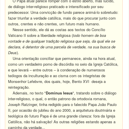
O Papa atual parece romper com o estilo aberto, mas lúcido,
de diálogo inter-religioso praticado e intensificado por seu
predecessor. Uma convicção de fundo parece animá-lo sobretudo:
fazer triunfar a verdade católica, mais do que procurar junto com
outros, crentes e não crentes, um futuro mais humano.
Nesse sentido, ele dá as costas aos textos do Concílio
Vaticano II sobre a liberdade religiosa (
todo homem de boa
vontade e de qualquer tradição religiosa que seja, da qual ele se
declara, é detentor de uma parcela de verdade, na sua busca de
Deus
).
Uma orientação conciliar que permanece, ainda na hora atual,
como um verdadeiro pomo de discórdia no seio da Igreja Católica,
e que levará – entre outros – à condenação de numerosos
teólogos da inculturação e ao cisma com os integristas de
Monsenhor Lefebvre, dos quais, hoje, Bento XVI deseja a
reintegração.
Ademais, no texto "
Dominus Iesus
", tratando sobre o diálogo
inter-religioso, o qual, o então patrono da ortodoxia romana,
Joseph Ratzinger, tinha redigido para o falecido Papa João Paulo
II, por ocasião do jubileu do ano 2000, a arquitetura doutrinária e
teológica do futuro Papa é de uma grande clareza: fora da Igreja
Católica, não há salvação! As outras religiões estando apenas a
caminho da verdade...