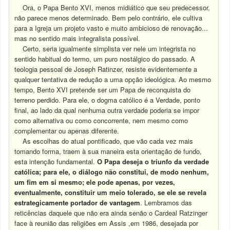
Ora, o Papa Bento XVI, menos midiático que seu predecessor,
não parece menos determinado. Bem pelo contrário, ele cultiva
para a Igreja um projeto vasto e muito ambicioso de renovação...
mas no sentido mais integralista possível.
Certo, seria igualmente simplista ver nele um integrista no
sentido habitual do termo, um puro nostálgico do passado. A
teologia pessoal de Joseph Ratinzer, resiste evidentemente a
qualquer tentativa de redução a uma opção ideológica. Ao mesmo
tempo, Bento XVI pretende ser um Papa de reconquista do
terreno perdido. Para ele, o dogma católico é a Verdade, ponto
final, ao lado da qual nenhuma outra verdade poderia se impor
como alternativa ou como concorrente, nem mesmo como
complementar ou apenas diferente.
As escolhas do atual pontificado, que vão cada vez mais
tomando forma, traem à sua maneira esta orientação de fundo,
esta intenção fundamental.
O Papa deseja o triunfo da verdade
católica; para ele, o diálogo não constitui, de modo nenhum,
um fim em si mesmo; ele pode apenas, por vezes,
eventualmente, constituir um meio tolerado, se ele se revela
estrategicamente portador de vantagem
. Lembramos das
reticências daquele que não era ainda senão o Cardeal Ratzinger
face à reunião das religiões em Assis ,em 1986, desejada por