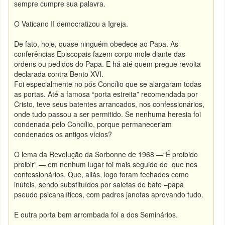
sempre cumpre sua palavra.
O Vaticano II democratizou a Igreja.
De fato, hoje, quase ninguém obedece ao Papa. As
conferências Episcopais fazem corpo mole diante das
ordens ou pedidos do Papa. E há até quem pregue revolta
declarada contra Bento XVI.
Foi especialmente no pós Concílio que se alargaram todas
as portas. Até a famosa “porta estreita” recomendada por
Cristo, teve seus batentes arrancados, nos confessionários,
onde tudo passou a ser permitido. Se nenhuma heresia foi
condenada pelo Concílio, porque permaneceriam
condenados os antigos vícios?
O lema da Revolução da Sorbonne de 1968 —“É proibido
proibir” — em nenhum lugar foi mais seguido do que nos
confessionários. Que, aliás, logo foram fechados como
inúteis, sendo substituídos por saletas de bate –papa
pseudo psicanalíticos, com padres janotas aprovando tudo.
E outra porta bem arrombada foi a dos Seminários.