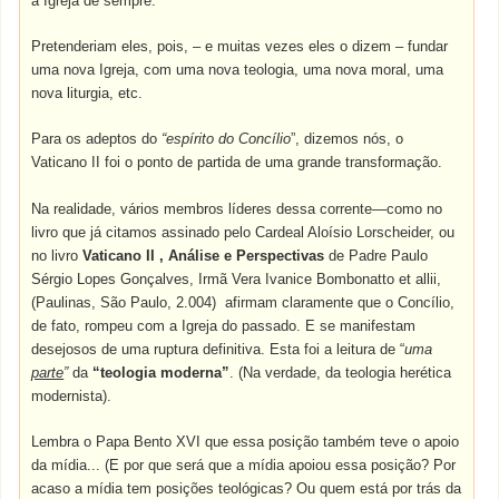
a Igreja de sempre.
Pretenderiam eles, pois, – e muitas vezes eles o dizem – fundar
uma nova Igreja, com uma nova teologia, uma nova moral, uma
nova liturgia, etc.
Para os adeptos do
“espírito do Concílio
”, dizemos nós, o
Vaticano II foi o ponto de partida de uma grande transformação.
Na realidade, vários membros líderes dessa corrente—como no
livro que já citamos assinado pelo Cardeal Aloísio Lorscheider, ou
no livro
Vaticano II , Análise e Perspectivas
de Padre Paulo
Sérgio Lopes Gonçalves, Irmã Vera Ivanice Bombonatto et allii,
(Paulinas, São Paulo, 2.004) afirmam claramente que o Concílio,
de fato, rompeu com a Igreja do passado. E se manifestam
desejosos de uma ruptura definitiva. Esta foi a leitura de “
uma
parte
”
da
“teologia moderna”
. (Na verdade, da teologia herética
modernista).
Lembra o Papa Bento XVI que essa posição também teve o apoio
da mídia... (E por que será que a mídia apoiou essa posição? Por
acaso a mídia tem posições teológicas? Ou quem está por trás da