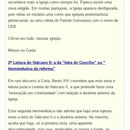
reconhece mais a Igreja como sempre foi. Parece existir uma
nova religião. Em muitas paróquias, a Igreja aparece desfigurada,
pois nelas se instalou uma como que igrejola protestantosa
pentecostal, ou uma célula do Partido Comunista com o nome de
CEB.
Crê-se em tudo, nessas igrejas.
Menos no Credo.
a
2
Leitura do Vaticano II: a da “letra do Concílio” ou “
hermenêutica da reforma”
Em seu discurso à Cúria, Bento XVI considera que esta seria a
leitura justa e correta do Vaticano II, a que pretende fazer uma
“renovação em continuidade”
com relação à doutrina anterior da
Igreja.
Esta segunda hermenêutica não admite que haja uma ruptura
entre a letra do Vaticano II e a doutrina anterior. No máximo,
aceita que haja, só à primeira vista, uma aparente
descontinuidade, mas que, analisados os textos a fundo, se