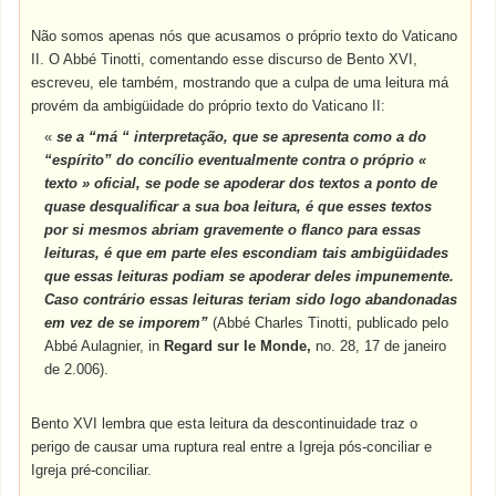
Não somos apenas nós que acusamos o próprio texto do Vaticano
II. O Abbé Tinotti, comentando esse discurso de Bento XVI,
escreveu, ele também, mostrando que a culpa de uma leitura má
provém da ambigüidade do próprio texto do Vaticano II:
«
se a “má “ interpretação, que se apresenta como a do
“espírito” do concílio eventualmente contra o próprio «
texto » oficial, se pode se apoderar dos textos a ponto de
quase desqualificar a sua boa leitura, é que esses textos
por si mesmos abriam gravemente o flanco para essas
leituras, é que em parte eles escondiam tais ambigüidades
que essas leituras podiam se apoderar deles impunemente.
Caso contrário essas leituras teriam sido logo abandonadas
em vez de se imporem”
(Abbé Charles Tinotti, publicado pelo
Abbé Aulagnier, in
Regard sur le Monde,
no. 28, 17 de janeiro
de 2.006).
Bento XVI lembra que esta leitura da descontinuidade traz o
perigo de causar uma ruptura real entre a Igreja pós-conciliar e
Igreja pré-conciliar.