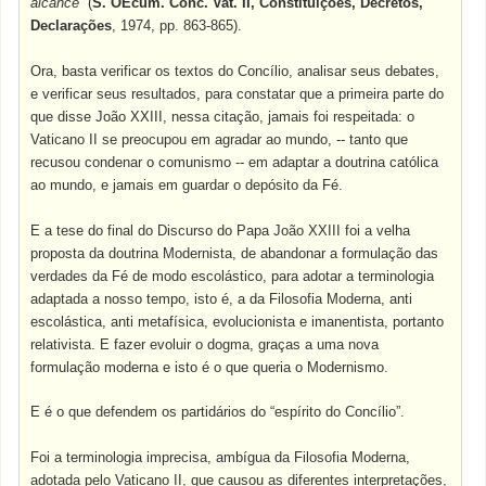
alcance”
(
S. OEcum. Conc. Vat. II, Constituições, Decretos,
Declarações
, 1974, pp. 863-865).
Ora, basta verificar os textos do Concílio, analisar seus debates,
e verificar seus resultados, para constatar que a primeira parte do
que disse João XXIII, nessa citação, jamais foi respeitada: o
Vaticano II se preocupou em agradar ao mundo, -- tanto que
recusou condenar o comunismo -- em adaptar a doutrina católica
ao mundo, e jamais em guardar o depósito da Fé.
E a tese do final do Discurso do Papa João XXIII foi a velha
proposta da doutrina Modernista, de abandonar a formulação das
verdades da Fé de modo escolástico, para adotar a terminologia
adaptada a nosso tempo, isto é, a da Filosofia Moderna, anti
escolástica, anti metafísica, evolucionista e imanentista, portanto
relativista. E fazer evoluir o dogma, graças a uma nova
formulação moderna e isto é o que queria o Modernismo.
E é o que defendem os partidários do “espírito do Concílio”.
Foi a terminologia imprecisa, ambígua da Filosofia Moderna,
adotada pelo Vaticano II, que causou as diferentes interpretações,