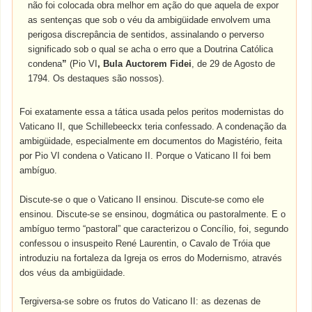
não foi colocada obra melhor em ação do que aquela de expor
as sentenças que sob o véu da ambigüidade envolvem uma
perigosa discrepância de sentidos, assinalando o perverso
significado sob o qual se acha o erro que a Doutrina Católica
condena
”
(Pio VI
, Bula Auctorem Fidei
, de 29 de Agosto de
1794. Os destaques são nossos).
Foi exatamente essa a tática usada pelos peritos modernistas do
Vaticano II, que Schillebeeckx teria confessado. A condenação da
ambigüidade, especialmente em documentos do Magistério, feita
por Pio VI condena o Vaticano II. Porque o Vaticano II foi bem
ambíguo.
Discute-se o que o Vaticano II ensinou. Discute-se como ele
ensinou. Discute-se se ensinou, dogmática ou pastoralmente. E o
ambíguo termo “pastoral” que caracterizou o Concílio, foi, segundo
confessou o insuspeito René Laurentin, o Cavalo de Tróia que
introduziu na fortaleza da Igreja os erros do Modernismo, através
dos véus da ambigüidade.
Tergiversa-se sobre os frutos do Vaticano II: as dezenas de