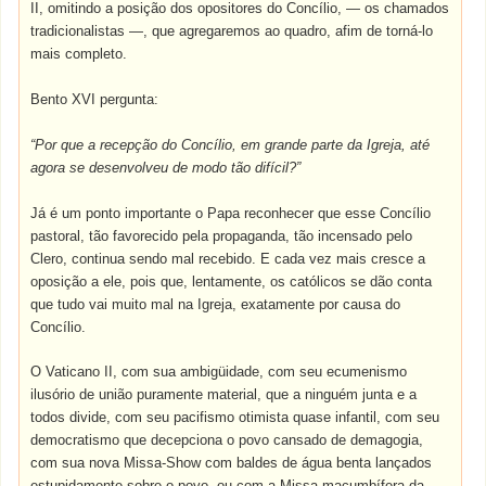
II, omitindo a posição dos opositores do Concílio, — os chamados
tradicionalistas —, que agregaremos ao quadro, afim de torná-lo
mais completo.
Bento XVI pergunta:
“Por que a recepção do Concílio, em grande parte da Igreja, até
agora se desenvolveu de modo tão difícil?”
Já é um ponto importante o Papa reconhecer que esse Concílio
pastoral, tão favorecido pela propaganda, tão incensado pelo
Clero, continua sendo mal recebido. E cada vez mais cresce a
oposição a ele, pois que, lentamente, os católicos se dão conta
que tudo vai muito mal na Igreja, exatamente por causa do
Concílio.
O Vaticano II, com sua ambigüidade, com seu ecumenismo
ilusório de união puramente material, que a ninguém junta e a
todos divide, com seu pacifismo otimista quase infantil, com seu
democratismo que decepciona o povo cansado de demagogia,
com sua nova Missa-Show com baldes de água benta lançados
estupidamente sobre o povo, ou com a Missa macumbífera da