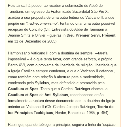
Pois ainda há pouco, ao receber a submissão do Abbé de
Tanoüarn, um egresso da Fraternidade Sacerdotal São Pio X,
aceitou a sua proposta de uma outra leitura do Vaticano II: a que
propõe um “
tradi-ecumenismo”,
tentando criar uma outra possível
recepção do Concílio (Cfr. Entrevista do Abbé de Tanouarn a
Jeanne Smits e Olivier Figueiras in
Dieu Premier Servi, Présent
,
em 31 de Dezembro de 2005).
Harmonizar o Vaticano II com a doutrina de sempre, ---tarefa
impossível -- é o que tenta fazer, com grande esforço, o próprio
Bento XVI, com o problema da liberdade de religião, liberdade que
a Igreja Católica sempre condenou, e que o Vaticano II defendeu,
como também com relação à abertura para a modernidade,
condenada pelo Syllabus, mas defendida e promovida pela
Gaudium et Spes
. Tanto que o Cardeal Ratzinger chamou a
Gaudium et Spes
de
Anti Syllabus
, reconhecendo então
formalmente a ruptura desse documento com a doutrina da Igreja
anterior ao Vaticano II (Cfr. Cardeal Joseph Ratzinger,
Teoria de
los
.
Princípios Teológicos
, Herder, Barcelona, 1985, p. 454).
Ratzinger, quando teólogo, a princípio, seguira a linha do “
espírito