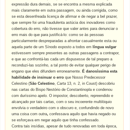
expressão dura demais, se se encontra a mesma explicada
mais claramente em outra passagem, ou ainda corrigida, como
se esta desenfreada licença de afirmar e de negar a bel prazer,
que sempre foi uma fraudulenta astúcia dos inovadores como
cobertura do erro, não tivesse que valer antes para denunciar o
erro mais do que para justificá-lo: como se às pessoas
particularmente despreparadas a afrontar casualmente esta ou
aquela parte de um Sínodo exposto a todos em
língua vulgar
estivessem sempre presentes as outras passagens a contrapor,
e que ao confrontá-las cada um dispusesse de tal preparo a
reconduzi-las sozinho, a tal ponto de evitar qualquer perigo de
engano que eles difundem erroneamente.
É danosíssima esta
habilidade de insinuar o erro
que Nosso Predecessor
Celestino (
São Celestino
,
Carta
13, n. 2, in Coust) descobriu
nas cartas do Bispo Nestório de Constantinopla e condenou
com duríssimo apelo. O impostor, descoberto, repreendido e
alcançado por tais cartas, com o seu incoerente multilóquio
envolvia o verdadeiro com o obscuro e, confundindo de novo
uma coisa com outra
,
confessava aquilo que havia negado ou
se esforçava em negar aquilo que tinha confessado.
Contra tais insídias, apesar de tudo renovadas em toda época,