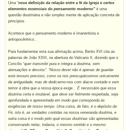
Uma “
nova definição da relação entre a fé da Igreja e certos
elementos essenciais do pensamento moderno”
é uma
questão doutrinária e não simples mente de aplicação concreta de
princípios.
Acontece que o pensamento moderno é imanentista e
antropocêntrico...
Para fundamentar esta sua afirmação acima, Bento XVI cita as
palavras de João XXIII, na abertura do Vaticano II, dizendo que o
Concílio “
quer transmitir pura e íntegra a doutrina, sem
atenuações e desvios”. “Nosso dever não é apenas de guardar
este tesouro precioso, como se nos preocupássemos unicamente
da antiguidade, mas de dedicarmo-nos com álacre vontade e sem
temor à obra que a nossa época exige... É necessário que essa
doutrina certa e imutável, que deve ser fielmente respeitada, seja
aprofundada e apresentada em modo que corresponda às
exigências de nosso tempo. Uma coisa, de fato, é o depósito da
Fé, isto é, as verdades contidas na nossa veneranda doutrina, e
outra coisa é o modo pelo qual essas doutrinas são apresentadas
conservando nelas, todavia, o mesmo sentido e o mesmo