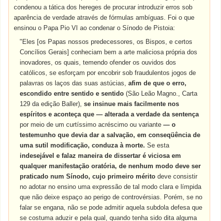
condenou a tática dos hereges de procurar introduzir erros sob
aparência de verdade através de fórmulas ambíguas. Foi o que
ensinou o Papa Pio VI ao condenar o Sínodo de Pistoia:
"Eles [os Papas nossos predecessores, os Bispos, e certos
Concílios Gerais] conheciam bem a arte maliciosa própria dos
inovadores, os quais, temendo ofender os ouvidos dos
católicos, se esforçam por encobrir sob fraudulentos jogos de
palavras os laços das suas astúcias,
afim de que o erro,
escondido entre sentido e sentido
(
São Leão Magno., Carta
129 da edição Baller),
se insinue mais facilmente nos
espíritos e aconteça que — alterada a verdade da sentença
por meio de um curtíssimo acréscimo ou variante
—
o
testemunho que devia dar a salvação, em conseqüência de
uma sutil modificação, conduza à morte.
Se esta
indesejável e falaz maneira de dissertar é viciosa em
qualquer manifestação oratória, de nenhum modo deve ser
praticado num Sínodo,
cujo primeiro mérito
deve consistir
no adotar no ensino uma expressão de tal modo clara e límpida
que não deixe espaço ao perigo de controvérsias. Porém, se no
falar se engana, não se pode admitir aquela subdola defesa que
se costuma aduzir e pela qual, quando tenha sido dita alguma