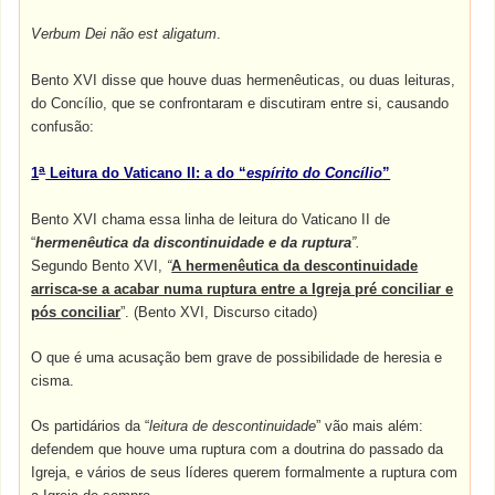
Verbum Dei não est aligatum
.
Bento XVI disse que houve duas hermenêuticas, ou duas leituras,
do Concílio, que se confrontaram e discutiram entre si, causando
confusão:
a
1
Leitura do Vaticano II: a do “
espírito do Concílio
”
Bento XVI chama essa linha de leitura do Vaticano II de
“
hermenêutica da discontinuidade e da ruptura
”.
Segundo Bento XVI,
“
A hermenêutica da descontinuidade
arrisca-se a acabar numa ruptura entre a Igreja pré conciliar e
pós conciliar
”. (Bento XVI, Discurso citado)
O que é uma acusação bem grave de possibilidade de heresia e
cisma.
Os partidários da “
leitura de descontinuidade
” vão mais além:
defendem que houve uma ruptura com a doutrina do passado da
Igreja, e vários de seus líderes querem formalmente a ruptura com