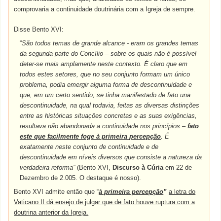
comprovaria a continuidade doutrinária com a Igreja de sempre.
Disse Bento XVI:
“
São todos temas de grande alcance - eram os grandes temas
da segunda parte do Concílio – sobre os quais não é possível
deter-se mais amplamente neste contexto. É claro que em
todos estes setores, que no seu conjunto formam um único
problema, podia emergir alguma forma de descontinuidade e
que, em um certo sentido, se tinha manifestado de fato una
descontinuidade, na qual todavia, feitas as diversas distinções
entre as históricas situações concretas e as suas exigências,
resultava não abandonada a continuidade nos princípios –
fato
este que facilmente foge à primeira percepção
. É
exatamente neste conjunto de continuidade e de
descontinuidade em níveis diversos que consiste a natureza da
verdadeira reforma”
(Bento XVI,
Discurso à Cúria
em 22 de
Dezembro de 2.005. O destaque é nosso).
Bento XVI admite então que “
à primeira percepção
”
a letra do
Vaticano II dá ensejo de julgar que de fato houve ruptura com a
doutrina anterior da Igreja.