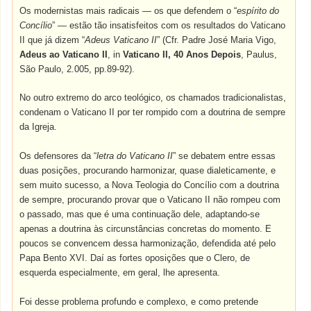
Os modernistas mais radicais — os que defendem o “
espírito do
Concílio
” — estão tão insatisfeitos com os resultados do Vaticano
II que já dizem “
Adeus Vaticano II
” (Cfr. Padre José Maria Vigo,
Adeus ao Vaticano II
, in
Vaticano II, 40 Anos Depois
, Paulus,
São Paulo, 2.005, pp.89-92).
No outro extremo do arco teológico, os chamados tradicionalistas,
condenam o Vaticano II por ter rompido com a doutrina de sempre
da Igreja.
Os defensores da “
letra do Vaticano II
” se debatem entre essas
duas posições, procurando harmonizar, quase dialeticamente, e
sem muito sucesso, a Nova Teologia do Concílio com a doutrina
de sempre, procurando provar que o Vaticano II não rompeu com
o passado, mas que é uma continuação dele, adaptando-se
apenas a doutrina às circunstâncias concretas do momento. E
poucos se convencem dessa harmonização, defendida até pelo
Papa Bento XVI. Daí as fortes oposições que o Clero, de
esquerda especialmente, em geral, lhe apresenta.
Foi desse problema profundo e complexo, e como pretende