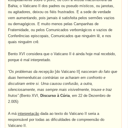
Bahia; o Vaticano II dos padres ou pseudo místicos, ou janotas,
ou agitadores, deixou os fiéis frustrados. E a sede de verdade
vem aumentando, pois jamais é satisfeita pelos sermões vazios
ou demagógicos. E muito menos pelas Campanhas de
Fraternidade, ou pelos Comunicados verborrágicos e vazios de
Conferências episcopais, Comunicados que ninguém lê, e nos
quais ninguém crê.
Bento XVI considera que o Vaticano II é ainda hoje mal recebido,
porque é mal interpretado.
“Os problemas da recepção
[do Vaticano II]
nasceram do fato que
duas hermenêuticas contrárias se acharam em confronto e
discutiram entre si. Uma causou confusão, a outra,
silenciosamente, mas sempre mais visivelmente, trouxe e traz
frutos”
.(Bento XVI,
Discurso à Cúria
, em 22 de Dezembro de
2.005)
A má
interpretação
dada ao texto do Vaticano II seria a
responsável por todas as dificuldades de compreensão do
Vaticano II.