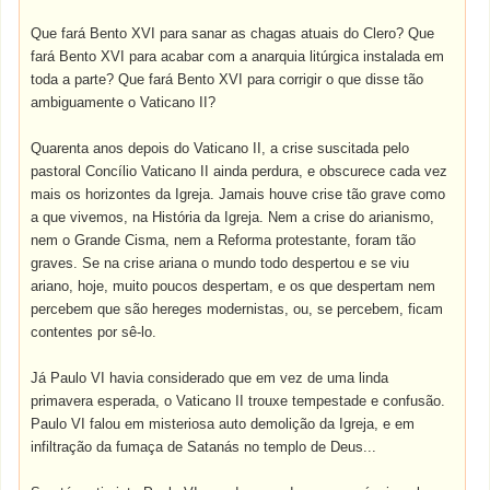
Que fará Bento XVI para sanar as chagas atuais do Clero? Que
fará Bento XVI para acabar com a anarquia litúrgica instalada em
toda a parte? Que fará Bento XVI para corrigir o que disse tão
ambiguamente o Vaticano II?
Quarenta anos depois do Vaticano II, a crise suscitada pelo
pastoral Concílio Vaticano II ainda perdura, e obscurece cada vez
mais os horizontes da Igreja. Jamais houve crise tão grave como
a que vivemos, na História da Igreja. Nem a crise do arianismo,
nem o Grande Cisma, nem a Reforma protestante, foram tão
graves. Se na crise ariana o mundo todo despertou e se viu
ariano, hoje, muito poucos despertam, e os que despertam nem
percebem que são hereges modernistas, ou, se percebem, ficam
contentes por sê-lo.
Já Paulo VI havia considerado que em vez de uma linda
primavera esperada, o Vaticano II trouxe tempestade e confusão.
Paulo VI falou em misteriosa auto demolição da Igreja, e em
infiltração da fumaça de Satanás no templo de Deus...