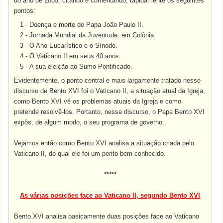
do ano de 2005, citando e comentando, rapidamente os seguintes
pontos:
1 -
Doença e morte do Papa João Paulo II.
2 -
Jornada Mundial da Juventude, em Colônia.
3 -
O Ano Eucarístico e o Sínodo.
4 -
O Vaticano II em seus 40 anos.
5 -
A sua eleição ao Sumo Pontificado.
Evidentemente, o ponto central e mais largamente tratado nesse
discurso de Bento XVI foi o Vaticano II, a situação atual da Igreja,
como Bento XVI vê os problemas atuais da Igreja e como
pretende resolvê-los. Portanto, nesse discurso, o Papa Bento XVI
expôs, de algum modo, o seu programa de governo.
Vejamos então como Bento XVI analisa a situação criada pelo
Vaticano II, do qual ele foi um perito bem conhecido.
*****
As várias posições face ao Vaticano II, segundo Bento XVI
Bento XVI analisa basicamente duas posições face ao Vaticano