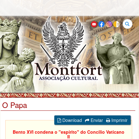
Buscar
O Papa
Download
Enviar
Imprimir
Bento XVI condena o "espírito" do Concílio Vaticano
II