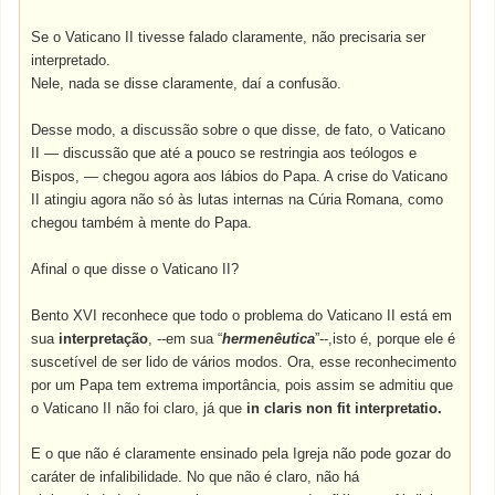
Se o Vaticano II tivesse falado claramente, não precisaria ser
interpretado.
Nele, nada se disse claramente, daí a confusão.
Desse modo, a discussão sobre o que disse, de fato, o Vaticano
II — discussão que até a pouco se restringia aos teólogos e
Bispos, — chegou agora aos lábios do Papa. A crise do Vaticano
II atingiu agora não só às lutas internas na Cúria Romana, como
chegou também à mente do Papa.
Afinal o que disse o Vaticano II?
Bento XVI reconhece que todo o problema do Vaticano II está em
sua
interpretação
, --em sua “
hermenêutica
”--,isto é, porque ele é
suscetível de ser lido de vários modos. Ora, esse reconhecimento
por um Papa tem extrema importância, pois assim se admitiu que
o Vaticano II não foi claro, já que
in claris non fit interpretatio.
E o que não é claramente ensinado pela Igreja não pode gozar do
caráter de infalibilidade. No que não é claro, não há