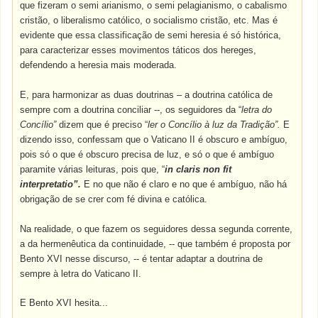
que fizeram o semi arianismo, o semi pelagianismo, o cabalismo
cristão, o liberalismo católico, o socialismo cristão, etc. Mas é
evidente que essa classificação de semi heresia é só histórica,
para caracterizar esses movimentos táticos dos hereges,
defendendo a heresia mais moderada.
E, para harmonizar as duas doutrinas – a doutrina católica de
sempre com a doutrina conciliar --, os seguidores da “
letra do
Concílio”
dizem que é preciso “
ler o Concílio à luz da Tradição”.
E
dizendo isso, confessam que o Vaticano II é obscuro e ambíguo,
pois só o que é obscuro precisa de luz, e só o que é ambíguo
paramite várias leituras, pois que, “
in claris non fit
interpretatio”.
E no que não é claro e no que é ambíguo, não há
obrigação de se crer com fé divina e católica.
Na realidade, o que fazem os seguidores dessa segunda corrente,
a da hermenêutica da continuidade, -- que também é proposta por
Bento XVI nesse discurso, -- é tentar adaptar a doutrina de
sempre à letra do Vaticano II.
E Bento XVI hesita...