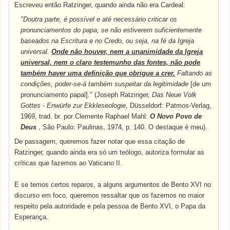
Escreveu então Ratzinger, quando ainda não era Cardeal:
"Doutra parte, é possível e até necessário criticar os
pronunciamentos do papa, se não estiverem suficientemente
baseados na Escritura e no Credo, ou seja, na fé da Igreja
universal.
Onde não houver, nem a unanimidade da Igreja
universal, nem o claro testemunho das fontes, não pode
também haver uma definição que obrigue a crer.
Faltando as
condições, poder-se-á também suspeitar da legitimidade
[de um
pronunciamento papal]." (Joseph Ratzinger,
Das Neue Volk
Gottes - Enwürfe zur Ekkleseologie
, Düsseldorf: Patmos-Verlag,
1969, trad. br. por Clemente Raphael Mahl:
O Novo Povo de
Deus
, São Paulo: Paulinas, 1974, p. 140. O destaque é meu).
De passagem, queremos fazer notar que essa citação de
Ratzinger, quando ainda era só um teólogo, autoriza formular as
críticas que fazemos ao Vaticano II.
E se temos certos reparos, a alguns argumentos de Bento XVI no
discurso em foco, queremos ressaltar que os fazemos no maior
respeito pela autoridade e pela pessoa de Bento XVI, o Papa da
Esperança.