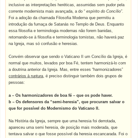
inclusive as interpretações heréticas, assumidas sem pudor pela
corrente modernista mais avançada, a do “
espírito do Concílio”
.
Foi a adoção da chamada Filosofia Moderna que permitiu a
introdução da fumaça de Satanás no Templo de Deus. Enquanto
essa filosofia e terminologia modernas não forem banidas,
retornando-se à filosofia e terminologia tomistas, não haverá paz
na Igreja, mas só confusão e heresias.
Convém observar que sendo o Vaticano II um Concílio da Igreja, é
normal que muitos, levados por boa Fé, tentem harmonizá-lo com
a doutrina anterior da Igreja. Mas, entre esses “harmonizadores”
contrários à ruptura
, é preciso distinguir também dois grupos de
pessoas:
a –
Os harmonizadores de boa fé – que os pode haver.
b – Os defensores da “semi-heresia”, que procuram salvar o
que for possível do Modernismo do Vaticano II.
Na História da Igreja, sempre que uma heresia foi derrotada,
apareceu uma semi heresia, de posição mais moderada, que
tentava salvar o que fosse possível da heresia escancarada. Foi o