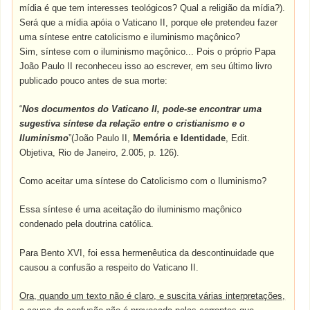
mídia é que tem interesses teológicos? Qual a religião da mídia?).
Será que a mídia apóia o Vaticano II, porque ele pretendeu fazer
uma síntese entre catolicismo e iluminismo maçônico?
Sim, síntese com o iluminismo maçônico... Pois o próprio Papa
João Paulo II reconheceu isso ao escrever, em seu último livro
publicado pouco antes de sua morte:
“
Nos documentos do Vaticano II, pode-se encontrar uma
sugestiva síntese da relação entre o cristianismo e o
Iluminismo
”(João Paulo II,
Memória e Identidade
, Edit.
Objetiva, Rio de Janeiro, 2.005, p. 126).
Como aceitar uma síntese do Catolicismo com o Iluminismo?
Essa síntese é uma aceitação do iluminismo maçônico
condenado pela doutrina católica.
Para Bento XVI, foi essa hermenêutica da descontinuidade que
causou a confusão a respeito do Vaticano II.
Ora, quando um texto não é claro, e suscita várias interpretações,