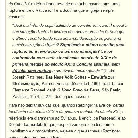
do Concílio”
e defendera a tese de que tinha havido, sim, uma
ruptura entre o Vaticano II e a doutrina que a Igreja sempre
ensinara:
“
Qual é a linha de espiritualidade do concílio Vaticano II e qual a
sua situação diante da história dos demais concílios? Será que
o último concílio tende para uma mundanização ou para uma
espiritualização da Igreja?
Significará o último concílio uma
ruptura, uma revolução ou uma continuação? Se for
confrontado com certas tendências do século XIX e da
primeira metade do século XX,
o Concílio assinala, sem
dúvida, uma ruptura
e um avanço muito grande.”
(Padre
Joseph Ratzinger,
Das Neue Volk Gottes – Enwürfe zur
Ekkleseologie
, Patmos-Verlag, Düsseldorf, 1969, trad. br. por
Clemente Raphael Mahl:
O Novo Povo de Deus
, São Paulo,
Paulinas, 1974, p. 278, destaques nossos).
Para não deixar dúvidas que, quando Ratzinger falava de “
certas
tendências do século XIX e da primeira metade do século XX
”, a
referência era claramente ao Syllabus, à encíclica
Pascendi
e ao
Decreto
Lamentabili
, que, respectivamente condenaram o
liberalismo e o modernismo, veja-se o que escreveu Ratzinger,
pouco antes, no mesmo livro: