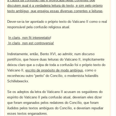
a causa da confusão não é provocada pelas correntes que
discutem qual é a verdadeira leitura do texto, e sim pelo próprio
texto ambíguo, que ensejou essas diversas correntes e leituras
.
Dever-se-ia ter apontado o próprio texto do Vaticano II como o real
responsável pela confusão religiosa atual.
In claris, non fit interpretatio
!
In claris, non est controversia!
Indiretamente, então, Bento XVI, ao admitir, num discurso
pontifício, que houve duas leituras do Vaticano II, implicitamente
deixou claro que a culpa de toda a confusão foi o próprio texto do
Vaticano II,
escrito de propósito de modo ambíguo
, como o
reconheceu outro “perito” do Concílio, o modernista holandês
Schillebeeckx.
Se os adeptos da letra do Vaticano II acusam os seguidores do
espírito do Vaticano II pela confusão atual, deveriam eles dizer
que foram enganados pelos redatores do Concílio, que foram
iludidos pelos textos ambíguos do Concílio, e deveriam repudiar
esses textos enganadores.