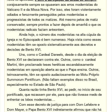
corajosamente sempre se opuseram aos erros modernistas do
Vaticano II e da Missa Nova. Por isso, eles foram violentamente
odiados e ferozmente perseguidos pelos modernistas e
progressistas de todos os matizes. Até mesmo pelos de matiz
conservador, sempre prontos a fazer depois de amanhã o que os
modernistas radicais faziam anteontem.
Ainda hoje, o número dos modernistas na alta cúpula da
Igreja e no Episcopado é bem numeroso. Haja vista como esses
modernistas têm se oposto sistematicamente aos decretos e
decisôes de Bento XVI.
Uns, como o Cardeal Daneels, desde o dia da eleição de
Bento XVI se declararam contra ele. Outros, como o cardeal
Martini, têm proclamado teses heréticas escandalosamente
modernistas em oposição aberta ao que o Papa ensina. Outros,
teimosamente, têm se oposto audaciosamente ao Motu Próprio
Summorum Pontificum. (Não faltam exemplos disso no Brasil,
especialmente no Estado de São Paulo).
Quanta razão tinha Bento XVI, ao pedir, no início de seu
pontificado, que rezassem por ele, para que não tivesse medo de
enfrentar os lobos modernistas…
Com esse decreto de justiça para com Dom Lefebvre e
Dom Mayer, o Papa Bento XVI indiretamente afirmou que não há