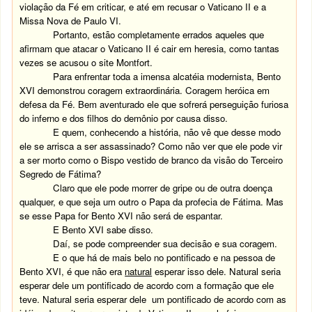
violação da Fé em criticar, e até em recusar o Vaticano II e a
Missa Nova de Paulo VI.
Portanto, estão completamente errados aqueles que
afirmam que atacar o Vaticano II é cair em heresia, como tantas
vezes se acusou o site Montfort.
Para enfrentar toda a imensa alcatéia modernista, Bento
XVI demonstrou coragem extraordinária. Coragem heróica em
defesa da Fé. Bem aventurado ele que sofrerá perseguição furiosa
do inferno e dos filhos do demônio por causa disso.
E quem, conhecendo a história, não vê que desse modo
ele se arrisca a ser assassinado? Como não ver que ele pode vir
a ser morto como o Bispo vestido de branco da visão do Terceiro
Segredo de Fátima?
Claro que ele pode morrer de gripe ou de outra doença
qualquer, e que seja um outro o Papa da profecia de Fátima. Mas
se esse Papa for Bento XVI não será de espantar.
E Bento XVI sabe disso.
Daí, se pode compreender sua decisão e sua coragem.
E o que há de mais belo no pontificado e na pessoa de
Bento XVI, é que não era
natural
esperar isso dele. Natural seria
esperar dele um pontificado de acordo com a formação que ele
teve. Natural seria esperar dele um pontificado de acordo com as