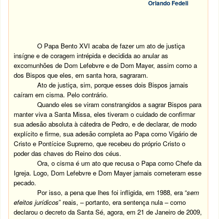
Orlando Fedeli
O Papa Bento XVI acaba de fazer um ato de justiça
insígne e de coragem intrépida e decidida ao anular as
excomunhões de Dom Lefebvre e de Dom Mayer, assim como a
dos Bispos que eles, em santa hora, sagraram.
Ato de justiça, sim, porque esses dois Bispos jamais
caíram em cisma. Pelo contrário.
Quando eles se viram constrangidos a sagrar Bispos para
manter viva a Santa Missa, eles tiveram o cuidado de confirmar
sua adesão absoluta à cátedra de Pedro, e de declarar, de modo
explícito e firme, sua adesão completa ao Papa como Vigário de
Cristo e Pontícice Supremo, que recebeu do próprio Cristo o
poder das chaves do Reino dos céus.
Ora, o cisma é um ato que recusa o Papa como Chefe da
Igreja. Logo, Dom Lefebvre e Dom Mayer jamais cometeram esse
pecado.
Por isso, a pena que lhes foi infligida, em 1988, era “
sem
efeitos jurídicos
” reais, – portanto, era sentença nula – como
declarou o decreto da Santa Sé, agora, em 21 de Janeiro de 2009,