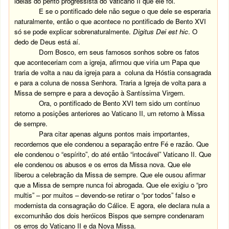
idéias do perito progressista do Vaticano II que ele foi.
E se o pontificado dele não segue o que dele se esperaria
naturalmente, então o que acontece no pontificado de Bento XVI
só se pode explicar sobrenaturalmente.
Digitus Dei est hic
. O
dedo de Deus está aí.
Dom Bosco, em seus famosos sonhos sobre os fatos
que aconteceriam com a igreja, afirmou que viria um Papa que
traria de volta a nau da igreja para a coluna da Hóstia consagrada
e para a coluna de nossa Senhora. Traria a Igreja de volta para a
Missa de sempre e para a devoção à Santíssima Virgem.
Ora, o pontificado de Bento XVI tem sido um contínuo
retorno a posições anteriores ao Vaticano II, um retorno à Missa
de sempre.
Para citar apenas alguns pontos mais importantes,
recordemos que ele condenou a separação entre Fé e razão. Que
ele condenou o “espírito”, do até então “intocável” Vaticano II. Que
ele condenou os abusos e os erros da Missa nova. Que ele
liberou a celebração da Missa de sempre. Que ele ousou afirmar
que a Missa de sempre nunca foi abrogada. Que ele exigiu o “pro
multis” – por muitos – devendo-se retirar o “por todos” falso e
modernista da consagração do Cálice. E agora, ele declara nula a
excomunhão dos dois heróicos Bispos que sempre condenaram
os erros do Vaticano II e da Nova Missa.