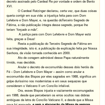
decreto assinado pelo Cardeal Re por vontade e ordem de Bento
XVI.
O Cardeal Ratzinger declarou, certa vez, que duas coisas
queria corrigir em sua vida: a injustiça feita para com Dom
Lefebvre e Dom Mayer, e, na questão doTerceiro Segredo de
Fátima, a não publicação íntegra desse segredo, porque lhe
teriam “
forçado a mão
”.
A justiça para com Dom Lefebvre e Dom Mayer está
feita, graças a Deus!
Resta a publicação do Terceiro Segredo de Fátima em
sua integridade, isto é, a publicação da explicação feita por Nossa
Senhora, da visão tornada conhecida em 2000.
Ato de coragem admirável desse Papa naturalmente
tímido, mas decidido.
Anular o decreto de excomunhão desses dois heróis da
Fé – Dom Lefebvre e Dom Mayer – assim como anular a
excomunhão dos Bispos por eles sagrados em 1988, significa um
golpe duríssimo nos modernistas e em seus sequazes que
consideram o Vaticano II um Concílio infalível.
Ora, esses Bispos injusta e vaziamente excomungados
em 1988, desde que perceberam os erros ocultos nas dobras
ambíguas da letra do Concílio Vaticano II, e desde que a Missa
nova foi aprovada,
e sem a abrogação da Missa de sempre
,