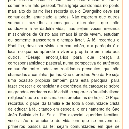
somente um fato pessoal: "Esta igreja posicionada no ponto
mais alto do bairro lhes recorda que o Evangelho deve ser
comunicado, anunciado a todos. Não esperem que outros
venham trazer-lhes mensagens diferentes, que não
conduzem à verdadeira vida, mas sejam vocês mesmos
missionários de Cristo aos irmãos lá onde vivem, estudam
ou somente transcorrem o tempo livre". A fé, recordou o
Pontífice, deve ser vivida em comunhão, e a paróquia é o
local no qual se aprende a viver a própria fé em meio aos
outros. "Desejo encorajá-los para que cresça a
corresponsabilidade pastoral, numa perspectiva de autêntica
comunhão entre todas as realidades presentes, que são
chamadas a caminhar juntas. Que o próximo Ano da Fé seja
uma ocasião propícia também para esta paróquia, para
fazer crescer e consolidar a experiência da catequese sobre
as grandes verdades da fé cristã, e superar o 'analfabetismo
religioso' que é um dos maiores problemas de hoje." O Papa
recordou o papel da família e de toda a comunidade cristã
de educar à fé, citando em especial o ensinamento de São
João Batista de La Salle. "Em especial, queridas famílias,
vocês são o ambiente de vida em que se movem os
primeiros passos da fé; sejam comunidades em que se