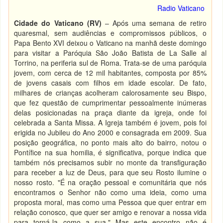
Radio Vaticano
Cidade do Vaticano (RV)
– Após uma semana de retiro
quaresmal, sem audiências e compromissos públicos, o
Papa Bento XVI deixou o Vaticano na manhã deste domingo
para visitar a Paróquia São João Batista de La Salle al
Torrino, na periferia sul de Roma. Trata-se de uma paróquia
jovem, com cerca de 12 mil habitantes, composta por 85%
de jovens casais com filhos em idade escolar. De fato,
milhares de crianças acolheram calorosamente seu Bispo,
que fez questão de cumprimentar pessoalmente inúmeras
delas posicionadas na praça diante da igreja, onde foi
celebrada a Santa Missa. A Igreja também é jovem, pois foi
erigida no Jubileu do Ano 2000 e consagrada em 2009. Sua
posição geográfica, no ponto mais alto do bairro, notou o
Pontífice na sua homilia, é significativa, porque indica que
também nós precisamos subir no monte da transfiguração
para receber a luz de Deus, para que seu Rosto ilumine o
nosso rosto. "É na oração pessoal e comunitária que nós
encontramos o Senhor não como uma ideia, como uma
proposta moral, mas como uma Pessoa que quer entrar em
relação conosco, que quer ser amigo e renovar a nossa vida
para torná-la como a sua." Mas este encontro não é