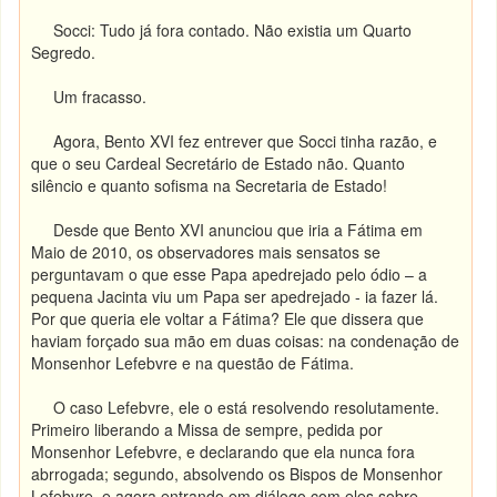
Socci: Tudo já fora contado. Não existia um Quarto
Segredo.
Um fracasso.
Agora, Bento XVI fez entrever que Socci tinha razão, e
que o seu Cardeal Secretário de Estado não. Quanto
silêncio e quanto sofisma na Secretaria de Estado!
Desde que Bento XVI anunciou que iria a Fátima em
Maio de 2010, os observadores mais sensatos se
perguntavam o que esse Papa apedrejado pelo ódio – a
pequena Jacinta viu um Papa ser apedrejado - ia fazer lá.
Por que queria ele voltar a Fátima? Ele que dissera que
haviam forçado sua mão em duas coisas: na condenação de
Monsenhor Lefebvre e na questão de Fátima.
O caso Lefebvre, ele o está resolvendo resolutamente.
Primeiro liberando a Missa de sempre, pedida por
Monsenhor Lefebvre, e declarando que ela nunca fora
abrrogada; segundo, absolvendo os Bispos de Monsenhor
Lefebvre, e agora entrando em diálogo com eles sobre