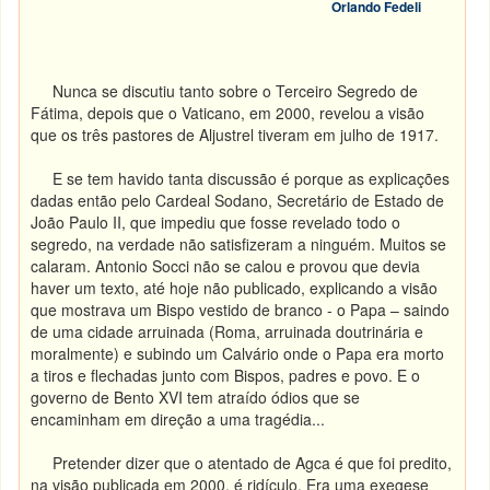
Orlando Fedeli
Nunca se discutiu tanto sobre o Terceiro Segredo de
Fátima, depois que o Vaticano, em 2000, revelou a visão
que os três pastores de Aljustrel tiveram em julho de 1917.
E se tem havido tanta discussão é porque as explicações
dadas então pelo Cardeal Sodano, Secretário de Estado de
João Paulo II, que impediu que fosse revelado todo o
segredo, na verdade não satisfizeram a ninguém. Muitos se
calaram. Antonio Socci não se calou e provou que devia
haver um texto, até hoje não publicado, explicando a visão
que mostrava um Bispo vestido de branco - o Papa – saindo
de uma cidade arruinada (Roma, arruinada doutrinária e
moralmente) e subindo um Calvário onde o Papa era morto
a tiros e flechadas junto com Bispos, padres e povo. E o
governo de Bento XVI tem atraído ódios que se
encaminham em direção a uma tragédia...
Pretender dizer que o atentado de Agca é que foi predito,
na visão publicada em 2000, é ridículo. Era uma exegese