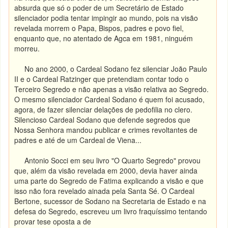
absurda que só o poder de um Secretário de Estado
silenciador podia tentar impingir ao mundo, pois na visão
revelada morrem o Papa, Bispos, padres e povo fiel,
enquanto que, no atentado de Agca em 1981, ninguém
morreu.
No ano 2000, o Cardeal Sodano fez silenciar João Paulo
II e o Cardeal Ratzinger que pretendiam contar todo o
Terceiro Segredo e não apenas a visão relativa ao Segredo.
O mesmo silenciador Cardeal Sodano é quem foi acusado,
agora, de fazer silenciar delações de pedofilia no clero.
Silencioso Cardeal Sodano que defende segredos que
Nossa Senhora
mandou publicar e crimes revoltantes de
padres e até de um Cardeal de Viena...
Antonio Socci em seu livro
"O Quarto Segredo" provou
que, além da visão revelada em 2000, devia haver ainda
uma parte do Segredo de Fatima explicando a visão e que
isso não fora revelado ainada pela Santa Sé. O Cardeal
Bertone, sucessor de Sodano na Secretaria de Estado e na
defesa do Segredo, escreveu um livro fraquíssimo tentando
provar tese oposta a de