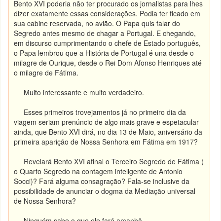
Bento XVI poderia não ter procurado os jornalistas para lhes
dizer exatamente essas considerações. Podia ter ficado em
sua cabine reservada, no avião. O Papa quis falar do
Segredo antes mesmo de chagar a Portugal. E chegando,
em discurso cumprimentando o chefe de Estado português,
o Papa lembrou que a História de Portugal é
una desde o
milagre de Ourique, desde o Rei Dom Afonso Henriques até
o milagre de Fátima.
Muito interessante e muito verdadeiro.
Esses primeiros trovejamentos já no primeiro dia da
viagem seriam prenúncio de algo mais grave e espetacular
ainda, que Bento XVI dirá, no dia 13 de Maio, aniversário da
primeira aparição de Nossa Senhora em Fátima em 1917?
Revelará Bento XVI afinal o Terceiro Segredo de Fátima (
o Quarto Segredo na contagem inteligente de Antonio
Socci)? Fará alguma consagração? Fala-se inclusive da
possibilidade de anunciar o dogma da Mediação universal
de Nossa Senhora?
Ninguém sabe o que ele fará amanhã.