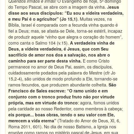
Queridos irmãos e irmãs!
O Evangelho de hoje, 5º domingo
do Tempo Pascal, se abre com a imagem da vinha. J
esus
disse aos seus discípulos: “Eu sou a videira verdadeira,
e meu Pai é o agricultor” (Jo 15,1)
. Muitas vezes, na
Bíblia, Israel é comparada com a fecunda vinha quando é
fiel a Deus; mas, se afasta-se Dele, torna-se estéril, incapaz
de produzir aquele “vinho que alegra o coração do homem”,
como canta o Salmo 104 (v.15).
A verdadeira vinha de
Deus, a videira verdadeira, é Jesus, que com Seu
sacrifício de amor nos doa a salvação, nos abre o
caminho para ser parte desta vinha.
E como Cristo
permanece no amor de Deus Pai, assim, os discípulos,
cuidadosamente podados pela palavra do Mestre (cfr Jo
15,2-4), são unidos de modo profundo a Ele, tornando-se
ramos fecundos, que produzem abundante colheita.
São
Francisco de Sales escreve: “O ramo unido e em
conjunto com o tronco produz fruto não por virtude
própria, mas em virtude do tronco
: agora, fomos unidos
pela caridade ao nosso Redentor, como membros à cabeça;
eis porque... boas obras, tendo o seu valor com Ele,
merecem a vida eterna”
(Tratado do Amor de Deus, XI, 6,
Roma 2011, 601). No dia de nosso Batismo, a Igreja nos
envolve como ramos no mistério pascal de Jesus, em sua