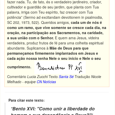
fazer nada. Tu, de fato, és o verdadeiro jardineiro, criador,
cultivador e guardião de seu jardim, que planta com Tua
palavra, irriga com Teu espírito, faz crescer com Tua
potência” (Sermo ad excitandam devotionem in psalmodia,
SC 202, 1973, 522). Queridos amigos,
cada um de nós é
como um ramo, que vive somente se cresce cada dia, na
oração, na participação aos Sacramentos, na caridade,
a sua união com o Senhor.
E quem ama Jesus, videira
verdadeira, produz frutos de fé para uma colheita espiritual
abundante. Suplicamos à
Mãe de Deus para que
permaneçamos firmemente implantados em Jesus e
cada ação nossa tenha Nele o seu início e Nele o seu
cumprimento.
Comentário
Lucia Zucchi
Texto
Santa Sé
Tradução
Nicole
Melhado - equipe
CN Notícias
Para citar este texto:
"
Bento XVI: "Como unir a liberdade do
homem e sua dependência a Deus?"
"