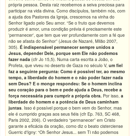
própria pessoa. Desta raiz recebemos a seiva preciosa para
participar na vida divina. Como discípulos, também nós, com
a ajuda dos Pastores da Igreja, crescemos na vinha do
Senhor ligado pelo Seu amor. “Se o fruto que devemos
produzir é amor, uma condição prévia é precisamente este
'permanecer', que tem que ver profundamente com a fé que
não se afasta do Senhor” (Jesus de Nazaré, Milão 2007,
305).
É indispensável permanecer sempre unidos a
Jesus, depender Dele, porque sem Ele não podemos
fazer nada
(cfr Jo 15,5). Numa carta escrita a João, o
Profeta, que viveu no deserto de Gaza no século V,
um fiel
faz a seguinte pergunta: Como é possível ter, ao mesmo
tempo, a liberdade do homem e o não poder fazer nada
sem Deus? E o monge respondeu: Se o homem inclina
seu coração para o bem e pede ajuda a Deus, recebe a
força necessária para cumprir a própria obra.
Por isso,
a
liberdade do homem e a potência de Deus caminham
juntas
. Isso é possível porque o bem vem do Senhor, mas
ele é cumprido graças aos seus fiéis (cfr Ep. 763, SC 468,
Paris 2002, 206). O verdadeiro “permanecer” em Cristo
garante a eficácia da oração, como diz o beato cisterciense
Guerric d'Igny: “Oh Senhor Jesus... sem Ti não podemos