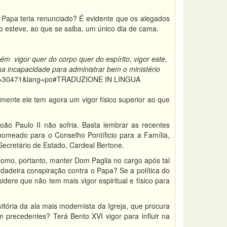
o Papa teria renunciado? É evidente que os alegados
 esteve, ao que se saiba, um único dia de cama.
igor quer do corpo quer do espírito; vigor este,
a incapacidade para administrar bem o ministério
index=30471&lang=po#TRADUZIONE IN LINGUA
amente ele tem agora um vigor físico superior ao que
o Paulo II não sofria. Basta lembrar as recentes
omeado para o Conselho Pontíficio para a Família,
Secretário de Estado, Cardeal Bertone.
Como, portanto, manter Dom Paglia no cargo após tal
dadeira conspiração contra o Papa? Se a política do
ere que não tem mais vigor espiritual e físico para
vitória da ala mais modernista da Igreja, que procura
precedentes? Terá Bento XVI vigor para influir na