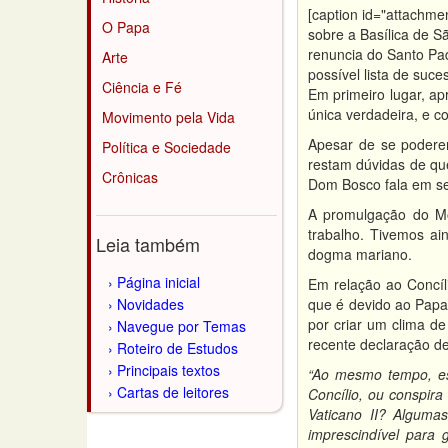
[caption id="attachme
O Papa
sobre a Basílica de S
renuncia do Santo Pa
Arte
possível lista de suc
Ciência e Fé
Em primeiro lugar, ap
única verdadeira, e c
Movimento pela Vida
Apesar de se poderem
Política e Sociedade
restam dúvidas de qu
Crônicas
Dom Bosco fala em se
A promulgação do M
trabalho. Tivemos ai
Leia também
dogma mariano.
Página inicial
Em relação ao Concíl
Novidades
que é devido ao Papa,
por criar um clima de
Navegue por Temas
recente declaração de
Roteiro de Estudos
Principais textos
“Ao mesmo tempo, e
Cartas de leitores
Concílio, ou conspir
Vaticano II? Algumas
imprescindível para 