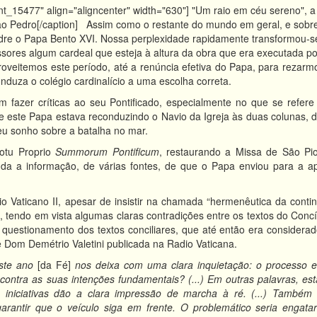
nt_15477" align="aligncenter" width="630"]
"Um raio em céu sereno", a
ão Pedro[/caption] Assim como o restante do mundo em geral, e sobre
dre o Papa Bento XVI. Nossa perplexidade rapidamente transformou-
essores algum cardeal que esteja à altura da obra que era executada po
roveitemos este período, até a renúncia efetiva do Papa, para rezarm
onduza o colégio cardinalício a uma escolha correta.
 fazer críticas ao seu Pontificado, especialmente no que se refe
e este Papa estava reconduzindo o Navio da Igreja às duas colunas, 
u sonho sobre a batalha no mar.
otu Proprio
Summorum Pontificum
, restaurando a Missa de São Pi
nda a informação, de várias fontes, de que o Papa enviou para a 
io Vaticano II, apesar de insistir na chamada “hermenêutica da cont
 tendo em vista algumas claras contradições entre os textos do Concí
 questionamento dos textos conciliares, que até então era considera
 Dom Demétrio Valetini publicada na Radio Vaticana.
ste ano
[da Fé]
nos deixa com uma clara inquietação: o processo e
a contra as suas intenções fundamentais? (...) Em outras palavras, 
 iniciativas dão a clara impressão de marcha à ré. (...) Também 
garantir que o veículo siga em frente. O problemático seria engata