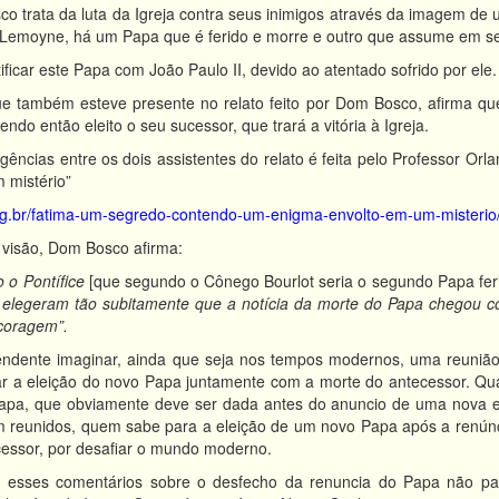
o trata da luta da Igreja contra seus inimigos através da imagem de 
Lemoyne, há um Papa que é ferido e morre e outro que assume em seu 
ficar este Papa com João Paulo II, devido ao atentado sofrido por ele. 
e também esteve presente no relato feito por Dom Bosco, afirma que
do então eleito o seu sucessor, que trará a vitória à Igreja.
rgências entre os dois assistentes do relato é feita pelo Professor 
 mistério”
org.br/fatima-um-segredo-contendo-um-enigma-envolto-em-um-misterio
 visão, Dom Bosco afirma:
 o Pontífice
[que segundo o Cônego Bourlot seria o segundo Papa fer
o elegeram tão subitamente que a notícia da morte do Papa chegou co
coragem”.
ndente imaginar, ainda que seja nos tempos modernos, uma reunião 
ar a eleição do novo Papa juntamente com a morte do antecessor. Qual
Papa, que obviamente deve ser dada antes do anuncio de uma nova el
m reunidos, quem sabe para a eleição de um novo Papa após a renúnci
cessor, por desafiar o mundo moderno.
s esses comentários sobre o desfecho da renuncia do Papa não p