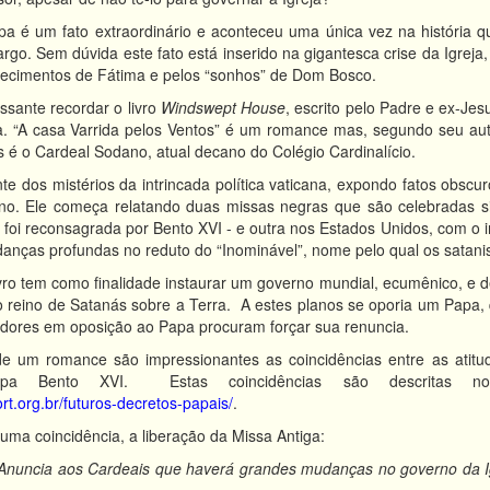
a é um fato extraordinário e aconteceu uma única vez na história
rgo. Sem dúvida este fato está inserido na gigantesca crise da Igreja,
ntecimentos de Fátima e pelos “sonhos” de Dom Bosco.
essante recordar o livro
Windswept House
, escrito pelo Padre e ex-Jes
. “A casa Varrida pelos Ventos” é um romance mas, segundo seu au
s é o Cardeal Sodano, atual decano do Colégio Cardinalício.
nte dos mistérios da intrincada política vaticana, expondo fatos obsc
no. Ele começa relatando duas missas negras que são celebradas s
 foi reconsagrada por Bento XVI - e outra nos Estados Unidos, com o in
danças profundas no reduto do “Inominável”, nome pelo qual os satani
ivro tem como finalidade instaurar um governo mundial, ecumênico, e de
 reino de Satanás sobre a Terra. A estes planos se oporia um Papa, q
adores em oposição ao Papa procuram forçar sua renuncia.
de um romance são impressionantes as coincidências entre as atitud
Papa Bento XVI. Estas coincidências são descritas n
rt.org.br/futuros-decretos-papais/
.
ma coincidência, a liberação da Missa Antiga:
aos Cardeais que haverá grandes mudanças no governo da Igrej