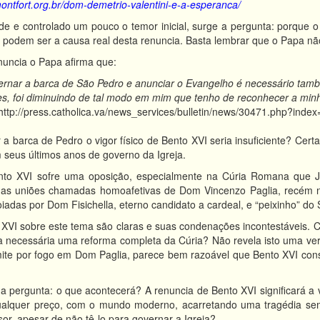
ontfort.org.br/dom-demetrio-valentini-e-a-esperanca/
de e controlado um pouco o temor inicial, surge a pergunta: porque 
 podem ser a causa real desta renuncia. Basta lembrar que o Papa não
uncia o Papa afirma que:
 barca de São Pedro e anunciar o Evangelho é necessário também v
s, foi diminuindo de tal modo em mim que tenho de reconhecer a minh
http://press.catholica.va/news_services/bulletin/news/30471.php?
a barca de Pedro o vigor físico de Bento XVI seria insuficiente? Cert
m seus últimos anos de governo da Igreja.
to XVI sofre uma oposição, especialmente na Cúria Romana que Joã
das uniões chamadas homoafetivas de Dom Vincenzo Paglia, recém n
iadas por Dom Fisichella, eterno candidato a cardeal, e “peixinho” do 
 XVI sobre este tema são claras e suas condenações incontestáveis. 
a necessária uma reforma completa da Cúria? Não revela isto uma ver
ite por fogo em Dom Paglia, parece bem razoável que Bento XVI consid
a a pergunta: o que acontecerá? A renuncia de Bento XVI significará a 
ualquer preço, com o mundo moderno, acarretando uma tragédia sem 
or, apesar de não tê-lo para governar a Igreja?