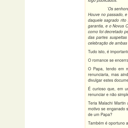
logo publicados:
´Os senhores conhec
Houve no passado, e h
daquele sagrado rito 
garantia, e o Novus 
como foi decretado pe
das partes suspeitas
celebração de ambas a
Tudo isto, é importan
O romance se encerra
O Papa, tendo em m
renunciaria, mas ain
divulgar estes docum
É curioso que, em u
renunciar e não simp
Teria Malachi Martin
motivo se enganado s
de um Papa?
Também é oportuno an