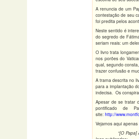
A renuncia de um Pap
contestação de seu ca
foi predita pelos aco
Neste sentido é inter
do segredo de Fátima
seriam reais: um dele
O livro trata longame
nos porões do Vatica
qual, segundo consta,
trazer confusão e mu
A trama descrita no l
para a implantação do
indecisa. Os conspir
Apesar de se tratar 
pontificado de 
site:
http://www.montfo
Vejamos aqui apenas u
“[O Papa] Anuncia 