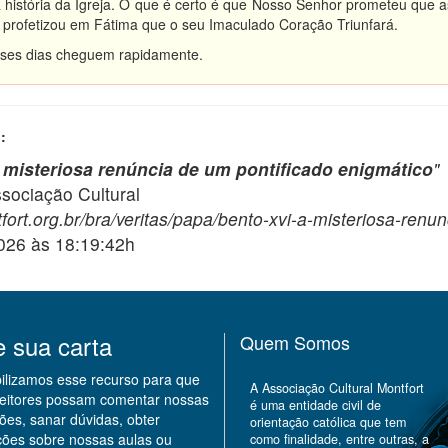
a história da Igreja. O que é certo é que Nosso Senhor prometeu que as
profetizou em Fátima que o seu Imaculado Coração Triunfará.
ses dias cheguem rapidamente.
:
 misteriosa renúncia de um pontificado enigmático
"
ciação Cultural
fort.org.br/bra/veritas/papa/bento-xvi-a-misteriosa-renu
2026 às 18:19:42h
e sua carta
Quem Somos
bilizamos esse recurso para que
A Associação Cultural Montfort
leitores possam comentar nossas
é uma entidade civil de
ões, sanar dúvidas, obter
orientação católica que tem
ções sobre nossas aulas ou
como finalidade, entre outras, a