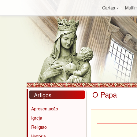
Cartas
Multim
O Papa
Artigos
Apresentação
Igreja
Religião
História