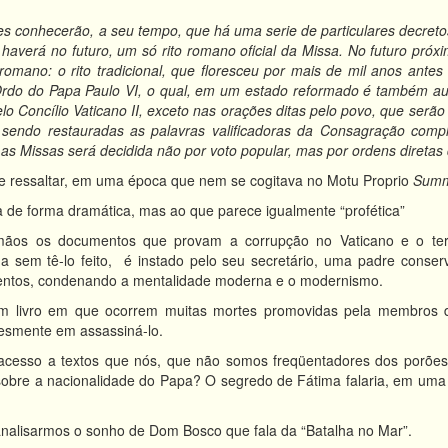
erão, a seu tempo, que há uma serie de particulares decretos pap
averá no futuro, um só rito romano oficial da Missa. No futuro próx
romano: o rito tradicional, que floresceu por mais de mil anos antes
Ordo do Papa Paulo VI, o qual, em um estado reformado é também aut
lo Concílio Vaticano II, exceto nas orações ditas pelo povo, que serã
 sendo restauradas as palavras valificadoras da Consagração comp
s Missas será decidida não por voto popular, mas por ordens diretas
te ressaltar, em uma época que nem se cogitava no Motu Proprio
Summ
 de forma dramática, mas ao que parece igualmente “profética”
ãos os documentos que provam a corrupção no Vaticano e o terc
da sem tê-lo feito, é instado pelo seu secretário, uma padre cons
entos, condenando a mentalidade moderna e o modernismo.
m livro em que ocorrem muitas mortes promovidas pela membros d
lesmente em assassiná-lo.
 acesso a textos que nós, que não somos freqüentadores dos porõe
obre a nacionalidade do Papa? O segredo de Fátima falaria, em uma p
alisarmos o sonho de Dom Bosco que fala da “Batalha no Mar”.