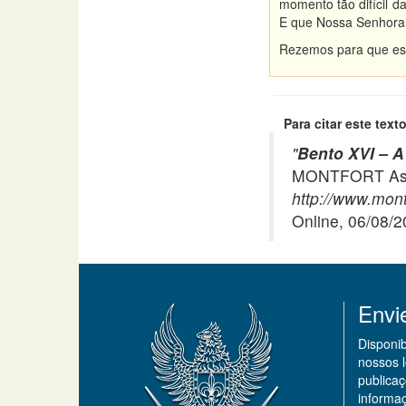
momento tão difícil d
E que Nossa Senhora 
Rezemos para que es
Para citar este texto
"
Bento XVI – A
MONTFORT Asso
http://www.mont
Online, 06/08/
Envi
Disponi
nossos 
publicaç
informa