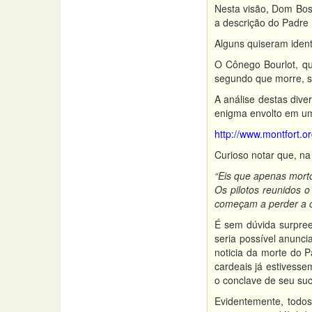
Nesta visão, Dom Bosc
a descrição do Padre 
Alguns quiseram identi
O Cônego Bourlot, qu
segundo que morre, sen
A análise destas dive
enigma envolto em um
http://www.montfort.
Curioso notar que, na
“Eis que apenas morto
Os pilotos reunidos 
começam a perder a 
É sem dúvida surpree
seria possível anunci
noticia da morte do 
cardeais já estivesse
o conclave de seu su
Evidentemente, todo