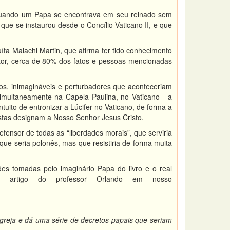
 quando um Papa se encontrava em seu reinado sem
 que se instaurou desde o Concílio Vaticano II, e que
uíta Malachi Martin, que afirma ter tido conhecimento
tor, cerca de 80% dos fatos e pessoas mencionadas
uros, inimagináveis e perturbadores que aconteceriam
imultaneamente na Capela Paulina, no Vaticano - a
tuito de entronizar a Lúcifer no Vaticano, de forma a
stas designam a Nosso Senhor Jesus Cristo.
fensor de todas as “liberdades morais”, que serviria
ue seria polonês, mas que resistiria de forma muita
es tomadas pelo imaginário Papa do livro e o real
o artigo do professor Orlando em nosso
a e dá uma série de decretos papais que seriam