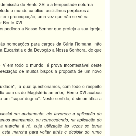
 demissão de Bento XVI e a tempestade noturna
tudo o mundo católico, assistimos perplexos à
se em preocupação, uma vez que não se vê na
r Bento XVI.
os pedindo a Nosso Senhor que proteja a sua Igreja,
re às nomeações para cargos da Cúria Romana, não
da Eucaristia e da Devoção a Nossa Senhora, de que
o V em todo o mundo, é prova incontestável deste
apreciação de muitos bispos a proposta de um novo
inuidade”, a qual questionamos, com todo o respeito
lio com os do Magistério anterior, Bento XVI acabou
do um “super-dogma”. Neste sentido, é sintomática a
clesial em andamento, ele favorece a aplicação do
estamos avançando, ou retrocedendo, na aplicação do
a marcha à ré, cuja utilização às vezes se torna
r esta marcha para voltar atrás e desistir do rumo