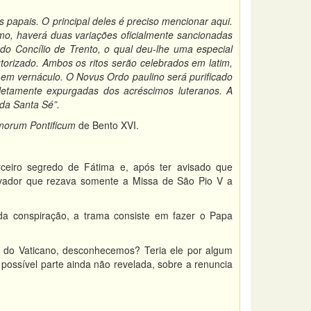
ais. O principal deles é preciso mencionar aqui.
imo, haverá duas variações oficialmente sancionadas
 do Concílio de Trento, o qual deu-lhe uma especial
orizado. Ambos os ritos serão celebrados em latim,
o em vernáculo. O Novus Ordo paulino será purificado
letamente expurgadas dos acréscimos luteranos. A
 da Santa Sé”.
orum Pontificum
de Bento XVI.
eiro segredo de Fátima e, após ter avisado que
ervador que rezava somente a Missa de São Pio V a
a conspiração, a trama consiste em fazer o Papa
s do Vaticano, desconhecemos? Teria ele por algum
ossível parte ainda não revelada, sobre a renuncia