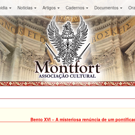
idia
Noticias
Artigos
Cadernos
Documentos
Or
Bento XVI – A misteriosa renúncia de um pontific