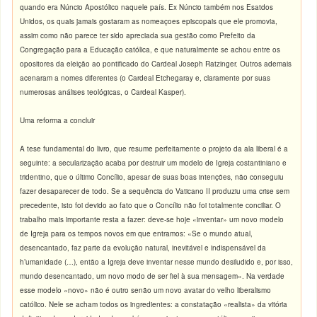
quando era Núncio Apostólico naquele país. Ex Núncio também nos Esatdos
Unidos, os quais jamais gostaram as nomeaçoes episcopais que ele promovia,
assim como não parece ter sido apreciada sua gestão como Prefeito da
Congregação para a Educação católica, e que naturalmente se achou entre os
opositores da eleição ao pontificado do Cardeal Joseph Ratzinger. Outros ademais
acenaram a nomes diferentes (o Cardeal Etchegaray e, claramente por suas
numerosas análises teológicas, o Cardeal Kasper).
Uma reforma a concluir
A tese fundamental do livro, que resume perfeitamente o projeto da ala liberal é a
seguinte: a secularização acaba por destruir um modelo de Igreja costantiniano e
tridentino, que o último Concílio, apesar de suas boas intenções, não conseguiu
fazer desaparecer de todo. Se a sequência do Vaticano II produziu uma crise sem
precedente, isto foi devido ao fato que o Concílio não foi totalmente conciliar. O
trabalho mais importante resta a fazer: deve-se hoje «inventar» um novo modelo
de Igreja para os tempos novos em que entramos: «Se o mundo atual,
desencantado, faz parte da evolução natural, inevitável e indispensável da
h’umanidade (…), então a Igreja deve inventar nesse mundo desiludido e, por isso,
mundo desencantado, um novo modo de ser fiel à sua mensagem». Na verdade
esse modelo «novo» não é outro senão um novo avatar do velho liberalismo
católico. Nele se acham todos os ingredientes: a constatação «realista» da vitória