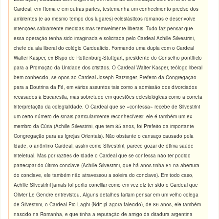
Cardeal, em Roma e em outras partes, testemunha um conhecimento preciso dos
ambientes (e ao mesmo tempo dos lugares) eclesiásticos romanos e desenvolve
intenções sabiamente medidas mas temivelmente liberais. Tudo faz pensar que
essa operação tenha sido imaginada e solicitada pelo Cardeal Achille Silvestrini,
chefe da ala liberal do colégio Cardealício. Formando uma dupla com o Cardeal
Walter Kasper, ex Bispo de Rottenburg-Stuttgart, presidente do Conselho pontifício
para a Promoção da Unidade dos cristãos. O Cardeal Walter Kasper, teólogo liberal
bem conhecido, se opos ao Cardeal Joseph Ratzinger, Prefeito da Congregação
para a Doutrina da Fé, em vários assuntos tais como a admissão dos divorciados
recasados à Eucarestia, mas sobretudo em questões eclesiológicas como a correta
interpretação da colegialidade. O Cardeal que se «confessa» recebe de Silvestrini
um certo número de sinais particularmente reconhecíveisi: ele é também um ex
membro da Cúria (Achille Silvestrini, que tem 85 anos, foi Prefeito da importante
Congregação para as Igrejas Orientais). Não obstante o cansaço causado pela
idade, o anônimo Cardeal, assim como Silvestrini, parece gozar de ótima saúde
inteletual. Mas por razões de idade o Cardeal que se confessa não ter podido
partecipar do último conclave (Achille Silvestrini, que há anos tinha 81 na abertura
do conclave, ele também não atravessou a soleira do conclave). Em todo caso,
Achille Silvestrini jamais foi perito conciliar como em vez diz ter sido o Cardeal que
Olivier Le Gendre entrevistou. Alguns detalhes fariam pensar em um velho colega
de Silvestrini, o Cardeal Pio Laghi (Ndr: já agora falecido), de 86 anos, ele também
nascido na Romanha, e que tinha a reputação de amigo da ditadura argentina