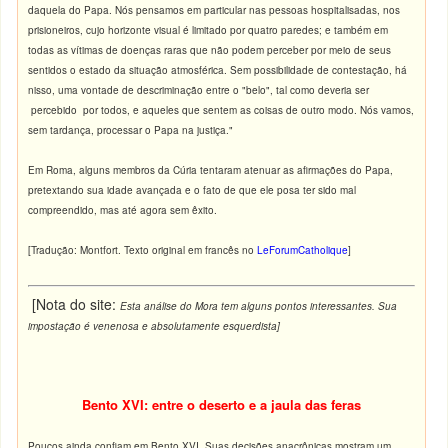
daquela do Papa. Nós pensamos em particular nas pessoas hospitalisadas, nos
prisioneiros, cujo horizonte visual é limitado por quatro paredes; e também em
todas as vítimas de doenças raras que não podem perceber por meio de seus
sentidos o estado da situação atmosférica. Sem possibilidade de contestação, há
nisso, uma vontade de descriminação entre o "belo", tal como deveria ser
percebido por todos, e aqueles que sentem as coisas de outro modo. Nós vamos,
sem tardança, processar o Papa na justiça."
Em Roma, alguns membros da Cúria tentaram atenuar as afirmações do Papa,
pretextando sua idade avançada e o fato de que ele posa ter sido mal
compreendido, mas até agora sem êxito.
[Tradução: Montfort. Texto original em francês no
LeForumCatholique
]
[Nota do site:
Esta análise do Mora tem alguns pontos interessantes. Sua
impostação é venenosa e absolutamente esquerdista]
Bento XVI: entre o deserto e a jaula das feras
Poucos ainda confiam em Bento XVI. Suas decisões anacrônicas mostram um