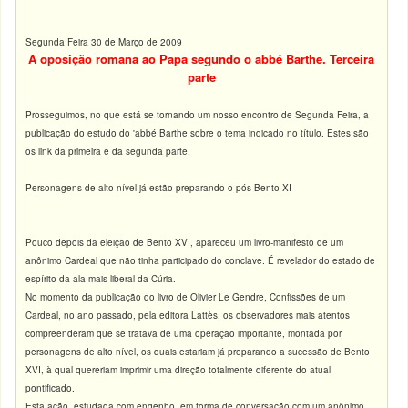
Segunda Feira 30 de Março de 2009
A oposição romana ao Papa segundo o abbé Barthe. Terceira
parte
Prosseguimos, no que está se tornando um nosso encontro de Segunda Feira, a
publicação do estudo do 'abbé Barthe sobre o tema indicado no título. Estes são
os link da primeira e da segunda parte.
Personagens de alto nível já estão preparando o pós-Bento XI
Pouco depois da eleição de Bento XVI, apareceu um livro-manifesto de um
anônimo Cardeal que não tinha participado do conclave. É revelador do estado de
espírito da ala mais liberal da Cúria.
No momento da publicação do livro de Olivier Le Gendre, Confissões de um
Cardeal, no ano passado, pela editora Lattès, os observadores mais atentos
compreenderam que se tratava de uma operação importante, montada por
personagens de alto nível, os quais estariam já preparando a sucessão de Bento
XVI, à qual quereriam imprimir uma direção totalmente diferente do atual
pontificado.
Esta ação, estudada com engenho, em forma de conversação com um anônimo