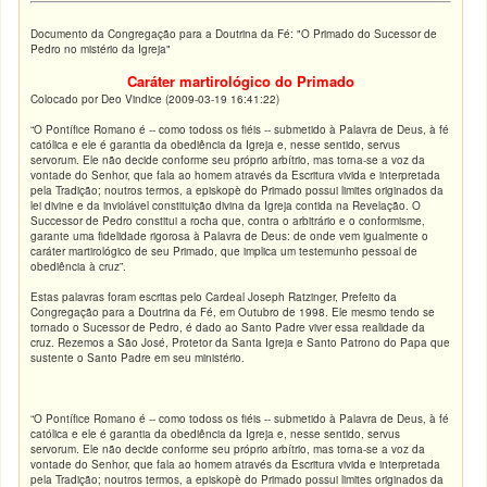
Documento da Congregação para a Doutrina da Fé: "O Primado do Sucessor de
Pedro no mistério da Igreja"
Caráter martirológico do Primado
Colocado por Deo Vindice (2009-03-19 16:41:22)
“O Pontífice Romano é -- como todoss os fiéis -- submetido à Palavra de Deus, à fé
católica e ele é garantia da obediência da Igreja e, nesse sentido, servus
servorum. Ele não decide conforme seu próprio arbítrio, mas torna-se a voz da
vontade do Senhor, que fala ao homem através da Escritura vivida e interpretada
pela Tradição; noutros termos, a episkopè do Primado possui limites originados da
lei divine e da inviolável constituição divina da Igreja contida na Revelação. O
Successor de Pedro constitui a rocha que, contra o arbitrário e o conformisme,
garante uma fidelidade rigorosa à Palavra de Deus: de onde vem igualmente o
caráter martirológico de seu Primado, que implica um testemunho pessoal de
obediência à cruz”.
Estas palavras foram escritas pelo Cardeal Joseph Ratzinger, Prefeito da
Congregação para a Doutrina da Fé, em Outubro de 1998. Ele mesmo tendo se
tornado o Sucessor de Pedro, é dado ao Santo Padre viver essa realidade da
cruz. Rezemos a São José, Protetor da Santa Igreja e Santo Patrono do Papa que
sustente o Santo Padre em seu ministério.
“O Pontífice Romano é -- como todoss os fiéis -- submetido à Palavra de Deus, à fé
católica e ele é garantia da obediência da Igreja e, nesse sentido, servus
servorum. Ele não decide conforme seu próprio arbítrio, mas torna-se a voz da
vontade do Senhor, que fala ao homem através da Escritura vivida e interpretada
pela Tradição; noutros termos, a episkopè do Primado possui limites originados da