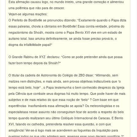
Esta afirmação causou logo, no mundo inteiro, uma grande comoção e alimentou
uma polêmica que não para de crescer.
Vejam-se algumas reações:
O Prefeito de Bordôville se pronunciou dizendo: "Exatamente quando o Papa dizia
essas palvaras, chovia a cântaros em Bordôvile! Essa contra-verdade, próxima do
negacionismo da Shoáh, mostra como o Papa Bento XVI vive em um estado de
autismo total. Isso arruina definitivamente, se ainda fosse preciso prová-lo, o
dogma da infalibilidade papal!"
O Grande Rabinu de XYZ declarou: "Como se pode pretender ainda que possa
fazer bom tempo depois da Shoáh?"
O titular da cadeira de Astronomia do Colégio de ZBD disse: "Afirmando, sem
matizes nem distinções, e mais ainda, sem provas objetivas indiscutíveis que “o
tempo está belo, hoje" , o Papa testemunha o bem conhecido desprezo da Igreja
pela Ciência que combate seus dogmas há muito tempo. Que pode haver de mais
subjetivo e de mais relativo do que essa noção de “belo" ? Com base em que
experiências insofismáveis essa afirmação se apoia? Os meteorologistas e os
especialistass nesse assunto não conseguiram ficar de acordo a respeito do belo
tempo quando realizaram seu último Colóquio Internacional de Caracas. E Bento
XVI, falando ex cathedra, pretenderia resolver essa questão, e com que
arrogância! Ver-se-á logo mais se acenderem as fogueiras da Inquisição para
queimar todos os que não admitem sem reservas esse novo decreto pontifício ?"