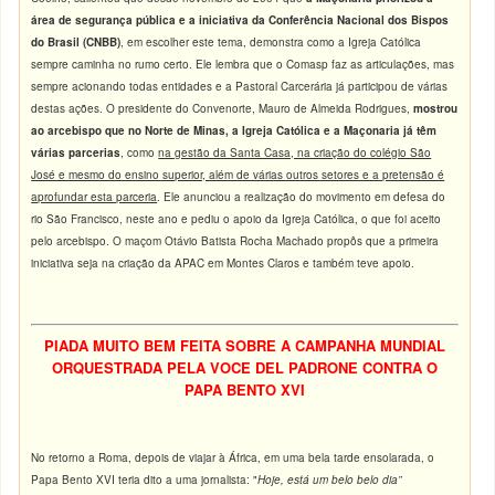
área de segurança pública e a iniciativa da Conferência Nacional dos Bispos
do Brasil (CNBB)
, em escolher este tema, demonstra como a Igreja Católica
sempre caminha no rumo certo. Ele lembra que o Comasp faz as articulações, mas
sempre acionando todas entidades e a Pastoral Carcerária já participou de várias
destas ações. O presidente do Convenorte, Mauro de Almeida Rodrigues,
mostrou
ao arcebispo que no Norte de Minas, a Igreja Católica e a Maçonaria já têm
várias parcerias
, como
na gestão da Santa Casa, na criação do colégio São
José e mesmo do ensino superior, além de várias outros setores e a pretensão é
aprofundar esta parceria
. Ele anunciou a realização do movimento em defesa do
rio São Francisco, neste ano e pediu o apoio da Igreja Católica, o que foi aceito
pelo arcebispo. O maçom Otávio Batista Rocha Machado propôs que a primeira
iniciativa seja na criação da APAC em Montes Claros e também teve apoio.
PIADA MUITO BEM FEITA SOBRE A CAMPANHA MUNDIAL
ORQUESTRADA PELA VOCE DEL PADRONE CONTRA O
PAPA BENTO XVI
No retorno a Roma, depois de viajar à África, em uma bela tarde ensolarada, o
Papa Bento XVI teria dito a uma jornalista: "
Hoje, está um belo belo dia”