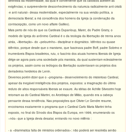
definitiva da modernidade, da qual é conveniente que os católicos aceitem as
exigências; o surpreendente desconhecimento da natureza radicalmente anti cristã
-e anti natural– dessa modernidade, especialmente na sua versão política, a
democracia liberal; a má consciência dos homens da Igreja (a condenação da
contracepção, como um novo affaire Galileo).
Mais perto de nós do que os Cardeais Dupanloup, Maret, do Padre Gratry, o
modelo de Igreja do anônimo Cardeal é o da teologia da libertação de trenta anos
atrás, «libertação» do «pelourinho» disciplinar e dogmático. Idêntico ou quase
idêntico, porque desde que o marxismo, que fascinava padre Boff, padre Sobrino e
inumeráveis Bispos brasileiros, ruiu, o fascínio dos atuais homens liberais de Igreja
dirige-se agora para uma sociedade pós marxista, da qual sustentam eclesialmente
os projetos, assim como os teólogos da libertação sustentavam os projetos dos
derradeiros herdeiros de Lenin.
Devemos porém dizer que o «programa» desenvolvimento do misterioso Cardeal,
apesar da inegável inteligência dos projetos, expostos: a imaginação do último
reduto de altos responsáveis liberais se exaure. As idéias de Achille Silvestrini hoje
retomam as do Cardeal Martini, ex Arcebispo de Milão, quando era a cabeça
pensante dessa tendência. Nas proposições que Olivier Le Gendre resume,
encotramos exatamente o programa que o Cardeal Carlo Maria Martini tinha
exposto, no final do Sínodo dos Bispos da Europa, em 1999, enumerando os
«nós» que a Igreja devia desatar, entrando no novo milênio :
- a «drammatica falta de ministros ordenados»: não poderá ser resolvida senão