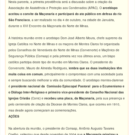
Nesta parceria, a primeira providência será a discussão sobre a criação da
Associação de Assistência e Proteção aos Condenados (APAC). O
arcebispo
aceitou o convite da Maçonaria e participará do ato público em defesa do rio
São Francisco
, a ser realizado no dia 4 de outubro, na cidade de Januária,
durante o XVI Encontro da Maçonaria do Norte de Minas.
A histórica reunião entre o arcebispo Dom José Alberto Moura, chefe supremo da
Igreja Católica no Norte de Minas e os maçons de Montes Claros foi organizada
pelos Conselhos de Veneráveis do Norte de Minas (Convenorte) e Maçônico de
Segurança Pública (Comasp) e pela primeira vez nos últimos anos, um bispo
católico participa deste tipo de reunião em Montes Claros. O presidente do
Convenorte, Mauro de Almeida Rodrigues, l
embra que as duas instituições têm
muita coisa em comum
, principalmente o compromisso com uma sociedade justa
e sempre buscando melhorar a vida da comunidade. O arcebispo montes-clarense
é
presidente nacional da Comissão Episcopal Pastoral para o Ecumenismo e
o Diálogo Inter-Religioso e primeiro vice-presidente do Conselho Nacional das
Igrejas Cristãs
(Conic) e
recebeu uma placa, da Maçonaria,
pela sua presença e
pelo centenário de criação da Diocese de Montes Claros, que ocorreu em 1910,
mas desde agora começaram as comemorações.
AÇÕES
Na abertura da reunião, o presidente do Comasp, Antônio Augusto Tavares
Coelho, salientou que desde novembro de 2004 que
a Maçonaria priorizou a