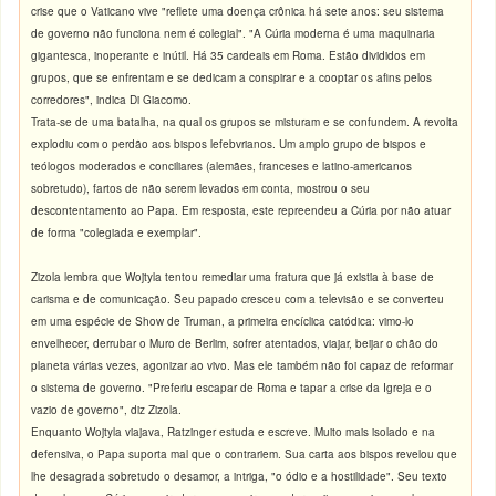
crise que o Vaticano vive "reflete uma doença crônica há sete anos: seu sistema
de governo não funciona nem é colegial". "A Cúria moderna é uma maquinaria
gigantesca, inoperante e inútil. Há 35 cardeais em Roma. Estão divididos em
grupos, que se enfrentam e se dedicam a conspirar e a cooptar os afins pelos
corredores", indica Di Giacomo.
Trata-se de uma batalha, na qual os grupos se misturam e se confundem. A revolta
explodiu com o perdão aos bispos lefebvrianos. Um amplo grupo de bispos e
teólogos moderados e conciliares (alemães, franceses e latino-americanos
sobretudo), fartos de não serem levados em conta, mostrou o seu
descontentamento ao Papa. Em resposta, este repreendeu a Cúria por não atuar
de forma "colegiada e exemplar".
Zizola lembra que Wojtyla tentou remediar uma fratura que já existia à base de
carisma e de comunicação. Seu papado cresceu com a televisão e se converteu
em uma espécie de Show de Truman, a primeira encíclica catódica: vimo-lo
envelhecer, derrubar o Muro de Berlim, sofrer atentados, viajar, beijar o chão do
planeta várias vezes, agonizar ao vivo. Mas ele também não foi capaz de reformar
o sistema de governo. "Preferiu escapar de Roma e tapar a crise da Igreja e o
vazio de governo", diz Zizola.
Enquanto Wojtyla viajava, Ratzinger estuda e escreve. Muito mais isolado e na
defensiva, o Papa suporta mal que o contrariem. Sua carta aos bispos revelou que
lhe desagrada sobretudo o desamor, a intriga, "o ódio e a hostilidade". Seu texto