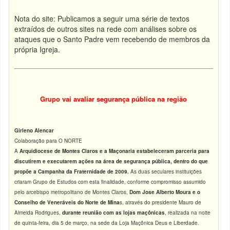
Nota do site: Publicamos a seguir uma série de textos
extraídos de outros sites na rede com análises sobre os
ataques que o Santo Padre vem recebendo de membros da
própria Igreja.
Grupo vai avaliar segurança pública na região
Girleno Alencar
Colaboração para O NORTE
A
Arquidiocese de Montes Claros e a Maçonaria estabeleceram parceria para
discutirem e executarem ações na área de segurança pública, dentro do que
propõe a Campanha da Fraternidade de 2009.
As duas seculares instituições
criaram Grupo de Estudos com esta finalidade, conforme compromisso assumido
pelo arcebispo metropolitano de Montes Claros,
Dom Jose Alberto Moura e o
Conselho de Veneráveis do Norte de Mina
s, através do presidente Mauro de
Almeida Rodrigues,
durante reunião com as lojas maçônicas
, realizada na noite
de quinta-feira, dia 5 de março, na sede da Loja Maçônica Deus e Liberdade.