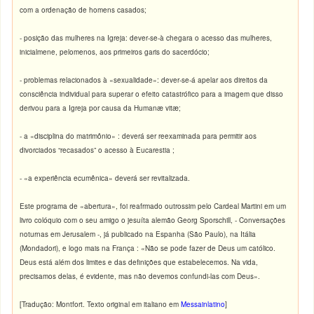
com a ordenação de homens casados;
- posição das mulheres na Igreja: dever-se-à chegara o acesso das mulheres,
inicialmene, pelomenos, aos primeiros garis do sacerdócio;
- problemas relacionados à «sexualidade»: dever-se-á apelar aos direitos da
consciência individual para superar o efeito catastrófico para a imagem que disso
derivou para a Igreja por causa da Humanæ vitæ;
- a «disciplina do matrimônio» : deverá ser reexaminada para permitir aos
divorciados “recasados” o acesso à Eucarestia ;
- «a experiência ecumênica» deverá ser revitalizada.
Este programa de «abertura», foi reafrmado outrossim pelo Cardeal Martini em um
livro colóquio com o seu amigo o jesuíta alemão Georg Sporschill, - Conversações
noturnas em Jerusalem -, já publicado na Espanha (São Paulo), na Itália
(Mondadori), e logo mais na França : «Não se pode fazer de Deus um católico.
Deus está além dos limites e das definições que estabelecemos. Na vida,
precisamos delas, é evidente, mas não devemos confundi-las com Deus».
[Tradução: Montfort. Texto original em italiano em
Messainlatino
]