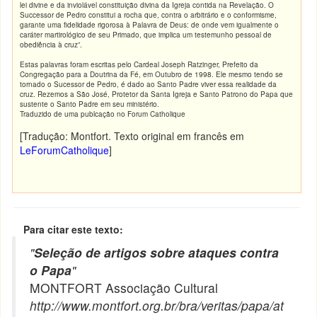
lei divine e da inviolável constituição divina da Igreja contida na Revelação. O
Successor de Pedro constitui a rocha que, contra o arbitrário e o conformisme,
garante uma fidelidade rigorosa à Palavra de Deus: de onde vem igualmente o
caráter martirológico de seu Primado, que implica um testemunho pessoal de
obediência à cruz”.
Estas palavras foram escritas pelo Cardeal Joseph Ratzinger, Prefeito da
Congregação para a Doutrina da Fé, em Outubro de 1998. Ele mesmo tendo se
tornado o Sucessor de Pedro, é dado ao Santo Padre viver essa realidade da
cruz. Rezemos a São José, Protetor da Santa Igreja e Santo Patrono do Papa que
sustente o Santo Padre em seu ministério.
Traduzido de uma publcação no Forum Catholique
[Tradução: Montfort. Texto original em francês em
LeForumCatholique
]
Para citar este texto:
"
Seleção de artigos sobre ataques contra
o Papa
"
MONTFORT Associação Cultural
http://www.montfort.org.br/bra/veritas/papa/at