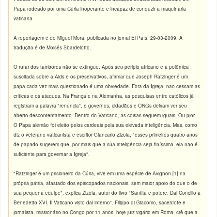
Papa rodeado por uma Cúria inoperante e incapaz de conduzir a maquinaria
vaticana.
A reportagem é de Miguel Mora, publicada no jornal El País, 29-03-2009. A
tradução é de Moisés Sbardelotto.
O rufar dos tambores não se extingue. Após seu périplo africano e a polêmica
suscitada sobre a Aids e os preservativos, afirmar que Joseph Ratzinger é um
papa cada vez mais questionado é uma obviedade. Fora da Igreja, não cessam as
críticas e os ataques. Na França e na Alemanha, as pesquisas entre católicos já
registram a palavra "renúncia", e governos, cidadãos e ONGs deixam ver seu
aberto descontentamento. Dentro do Vaticano, as coisas seguem iguais. Ou pior.
O Papa alemão foi eleito pelos cardeais pela sua elevada inteligência. Mas, como
diz o veterano vaticanista e escritor Giancarlo Zizola, "esses primeiros quatro anos
de papado sugerem que, por mais que a sua inteligência seja finíssima, ela não é
suficiente para governar a Igreja".
"Ratzinger é um prisioneiro da Cúria, vive em uma espécie de Avignon [1] na
própria pátria, afastado dos episcopados nacionais, sem maior apoio do que o de
sua pequena equipe", explica Zizola, autor do livro "Santità e potere. Dal Concilio a
Benedetto XVI. Il Vaticano visto dal interno". Filippo di Giacomo, sacerdote e
jornalista, missionário no Congo por 11 anos, hoje juiz vigário em Roma, crê que a