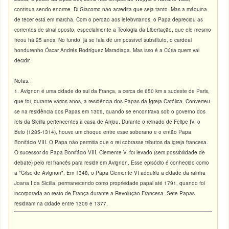
continua sendo enorme. Di Giacomo não acredita que seja tanto. Mas a máquina
de tecer está em marcha. Com o perdão aos lefebvrianos, o Papa depreciou as
correntes de sinal oposto, especialmente a Teologia da Libertação, que ele mesmo
freou há 25 anos. No fundo, já se fala de um possível substituto, o cardeal
hondurenho Óscar Andrés Rodríguez Maradiaga. Mas isso é a Cúria quem vai
decidir.
Notas:
1. Avignon é uma cidade do sul da França, a cerca de 650 km a sudeste de Paris,
que foi, durante vários anos, a residência dos Papas da Igreja Católica. Converteu-
se na residência dos Papas em 1309, quando se encontrava sob o governo dos
reis da Sicília pertencentes à casa de Anjou. Durante o reinado de Felipe IV, o
Belo (1285-1314), houve um choque entre esse soberano e o então Papa
Bonifácio VIII. O Papa não permitia que o rei cobrasse tributos da igreja francesa.
O sucessor do Papa Bonifácio VIII, Clemente V, foi levado (sem possibilidade de
debate) pelo rei francês para residir em Avignon. Esse episódio é conhecido como
a "Crise de Avignon". Em 1348, o Papa Clemente VI adquiriu a cidade da rainha
Joana I da Sicília, permanecendo como propriedade papal até 1791, quando foi
incorporada ao resto de França durante a Revolução Francesa. Sete Papas
residiram na cidade entre 1309 e 1377.