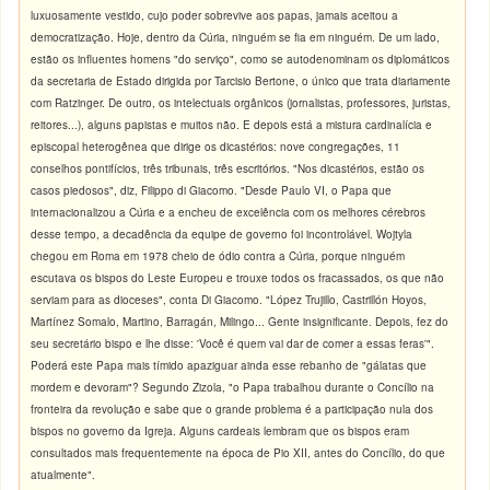
luxuosamente vestido, cujo poder sobrevive aos papas, jamais aceitou a
democratização. Hoje, dentro da Cúria, ninguém se fia em ninguém. De um lado,
estão os influentes homens "do serviço", como se autodenominam os diplomáticos
da secretaria de Estado dirigida por Tarcisio Bertone, o único que trata diariamente
com Ratzinger. De outro, os intelectuais orgânicos (jornalistas, professores, juristas,
reitores...), alguns papistas e muitos não. E depois está a mistura cardinalícia e
episcopal heterogênea que dirige os dicastérios: nove congregações, 11
conselhos pontifícios, três tribunais, três escritórios. "Nos dicastérios, estão os
casos piedosos", diz, Filippo di Giacomo. "Desde Paulo VI, o Papa que
internacionalizou a Cúria e a encheu de excelência com os melhores cérebros
desse tempo, a decadência da equipe de governo foi incontrolável. Wojtyla
chegou em Roma em 1978 cheio de ódio contra a Cúria, porque ninguém
escutava os bispos do Leste Europeu e trouxe todos os fracassados, os que não
serviam para as dioceses", conta Di Giacomo. "López Trujillo, Castrillón Hoyos,
Martínez Somalo, Martino, Barragán, Milingo... Gente insignificante. Depois, fez do
seu secretário bispo e lhe disse: 'Você é quem vai dar de comer a essas feras'".
Poderá este Papa mais tímido apaziguar ainda esse rebanho de "gálatas que
mordem e devoram"? Segundo Zizola, "o Papa trabalhou durante o Concílio na
fronteira da revolução e sabe que o grande problema é a participação nula dos
bispos no governo da Igreja. Alguns cardeais lembram que os bispos eram
consultados mais frequentemente na época de Pio XII, antes do Concílio, do que
atualmente".