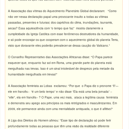
A Associação das vítimas do Aquecimento Planetário Global declararam: "Como
não ver nessa declaração papal uma provocante insulto a todas as vítimas
passadas, presentes e futurasr, dos caprichos do clima, inundações, tsunamis,
secas? Essa aquiescência com “o tempo que faz” mostra claramente a
cumplicidade da Igreja Católica com esse fenômenos destruidores da humanidade,
e só pode encorajar os que cooperam com o aquecimento global do planeta Terra,
visto que doravante eles poderão prevalecer-se dessa caução do Vaticano."
O Conselho Representativo das Associações Africanas disse: "O Papa parece
esquecer que, enquanto faz sol em Roma, uma grande parte do planeta está
mergulhada nas trevas. Isso é um sinal intolerável de desprezo pela metade da
humanidade mergulhada em trevas!"
A Associação feminista as Lobas exclamou: "Por que o Papa diz o pronome “Il”—
ele em francês-- “é um belo tempo” e não disse “Ela está uma bela jornada” --
"elle", ela em francês-- ? O Pape, uma vez mais, ataca a legítima causa feminista
e demonstra seu apego aos princípios os mais retrógrados e masculinizantes. Em
2009, ele permanece ainda com uma mentalidade antiquada, o que é aflitivo!"
A Liga dos Direitos do Homem afimou: "Esse tipo de declaração só pode ferir
profundamente todas as pessoas que têm uma visão da realidade diferente