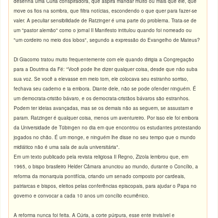
desenha uma Cúria conspiradora, que aspira mandar muito ou mais que ele, que
move os fios na sombra, que filtra notícias, escondendo o que quer para fazer-se
valer. A peculiar sensibilidade de Ratzinger é uma parte do problema. Trata-se de
um "pastor alemão" como o jornal Il Manifesto intitulou quando foi nomeado ou
"um cordeiro no meio dos lobos", segundo a expressão do Evangelho de Mateus?
Di Giacomo tratou muito frequentemente com ele quando dirigia a Congregação
para a Doutrina da Fé: "Você pode lhe dizer qualquer coisa, desde que não suba
sua voz. Se você a elevasse em meio tom, ele colocava seu estranho sorriso,
fechava seu caderno e ia embora. Diante dele, não se pode ofender ninguém. É
um democrata-cristão bávaro, e os democrata-cristãos bávaros são estranhos.
Podem ter ideias avançadas, mas se os demais não as seguem, se assustam e
param. Ratzinger é qualquer coisa, menos um aventureiro. Por isso ele foi embora
da Universidade de Tübingen no dia em que encontrou os estudantes protestando
jogados no chão. É um monge, e ninguém lhe disse no seu tempo que o mundo
midiático não é uma sala de aula universitária".
Em um texto publicado pela revista religiosa Il Regno, Zizola lembrou que, em
1965, o bispo brasileiro Helder Câmara anunciou ao mundo, durante o Concílio, a
reforma da monarquia pontifícia, criando um senado composto por cardeais,
patriarcas e bispos, eleitos pelas conferências episcopais, para ajudar o Papa no
governo e convocar a cada 10 anos um concílio ecumênico.
A reforma nunca foi feita. A Cúria, a corte púrpura, esse ente invisível e