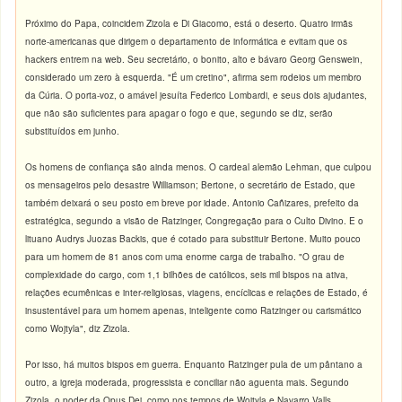
Próximo do Papa, coincidem Zizola e Di Giacomo, está o deserto. Quatro irmãs
norte-americanas que dirigem o departamento de informática e evitam que os
hackers entrem na web. Seu secretário, o bonito, alto e bávaro Georg Genswein,
considerado um zero à esquerda. "É um cretino", afirma sem rodeios um membro
da Cúria. O porta-voz, o amável jesuíta Federico Lombardi, e seus dois ajudantes,
que não são suficientes para apagar o fogo e que, segundo se diz, serão
substituídos em junho.
Os homens de confiança são ainda menos. O cardeal alemão Lehman, que culpou
os mensageiros pelo desastre Williamson; Bertone, o secretário de Estado, que
também deixará o seu posto em breve por idade. Antonio Cañizares, prefeito da
estratégica, segundo a visão de Ratzinger,
Congregação para o Culto Divino. E o
lituano Audrys Juozas Backis, que é cotado para substituir Bertone. Muito pouco
para um homem de 81 anos com uma enorme carga de trabalho. "O grau de
complexidade do cargo, com 1,1 bilhões de católicos, seis mil bispos na ativa,
relações ecumênicas e inter-religiosas, viagens, encíclicas e relações de Estado, é
insustentável para um homem apenas, inteligente como Ratzinger ou carismático
como Wojtyla", diz Zizola.
Por isso, há muitos bispos em guerra. Enquanto Ratzinger pula de um pântano a
outro, a igreja moderada, progressista e conciliar não aguenta mais. Segundo
Zizola, o poder da Opus Dei, como nos tempos de Wojtyla e Navarro Valls,