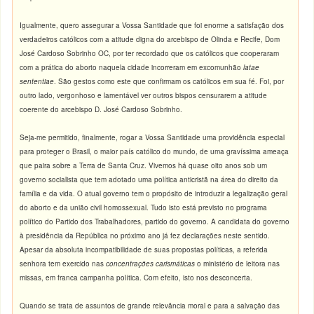
Igualmente, quero assegurar a Vossa Santidade que foi enorme a satisfação dos
verdadeiros católicos com a atitude digna do arcebispo de Olinda e Recife, Dom
José Cardoso Sobrinho OC, por ter recordado que os católicos que cooperaram
com a prática do aborto naquela cidade incorreram em excomunhão
latae
sententiae
. São gestos como este que confirmam os católicos em sua fé. Foi, por
outro lado, vergonhoso e lamentável ver outros bispos censurarem a atitude
coerente do arcebispo D. José Cardoso Sobrinho.
Seja-me permitido, finalmente, rogar a Vossa Santidade uma providência especial
para proteger o Brasil, o maior país católico do mundo, de uma gravíssima ameaça
que paira sobre a Terra de Santa Cruz. Vivemos há quase oito anos sob um
governo socialista que tem adotado uma política anticristã na área do direito da
família e da vida. O atual governo tem o propósito de introduzir a legalização geral
do aborto e da união civil homossexual. Tudo isto está previsto no programa
político do Partido dos Trabalhadores, partido do governo. A candidata do governo
à presidência da República no próximo ano já fez declarações neste sentido.
Apesar da absoluta incompatibilidade de suas propostas políticas, a referida
senhora tem exercido nas
concentrações carismáticas
o ministério de leitora nas
missas, em franca campanha política. Com efeito, isto nos desconcerta.
Quando se trata de assuntos de grande relevância moral e para a salvação das