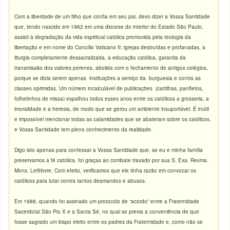
Com a liberdade de um filho que confia em seu pai, devo dizer a Vossa Santidade
que, tendo nascido em 1962 em uma diocese do interior do Estado São Paulo,
assisti à degradação da vida espiritual católica promovida pela teologia da
libertação e em nome do Concílio Vaticano II: igrejas destruídas e profanadas, a
liturgia completamente dessacralizada, a educação católica, garantia da
transmissão dos valores perenes, abolida com o fechamento de antigos colégios,
porque se dizia serem apenas instituições a serviço da burguesia e contra as
classes oprimidas.
Um número incalculável de publicações (cartilhas, panfletos,
folhetinhos de missa) espalhou todos esses anos entre os católicos a grosseria, a
imoralidade e a heresia, de modo que se gerou um ambiente insuportável. É inútil
e impossível mencionar todas as calamidades que se abateram sobre os católicos,
e Vossa Santidade tem pleno conhecimento da realidade.
Digo isto apenas para confessar a Vossa Santidade que, se eu e minha família
preservamos a fé católica, foi graças ao combate travado por sua S. Exa. Revma.
Mons. Lefèbvre. Com efeito, verificamos que ele tinha razão em convocar os
católicos para lutar contra tantos desmandos e abusos.
Em 1988, quando foi assinado um protocolo de “acordo” entre a Fraternidade
Sacerdotal São Pio X e a Santa Sé, no qual se previa a conveniência de que
fosse sagrado um bispo eleito entre os padres da Fraternidade e, como não se