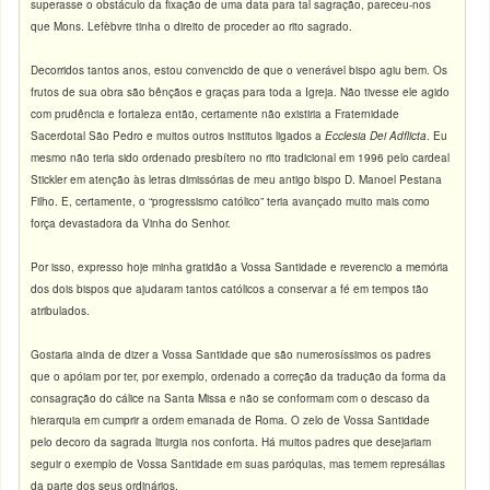
superasse o obstáculo da fixação de uma data para tal sagração, pareceu-nos
que Mons. Lefèbvre tinha o direito de proceder ao rito sagrado.
Decorridos tantos anos, estou convencido de que o venerável bispo agiu bem. Os
frutos de sua obra são bênçãos e graças para toda a Igreja. Não tivesse ele agido
com prudência e fortaleza então, certamente não existiria a Fraternidade
Sacerdotal São Pedro e muitos outros institutos ligados a
Ecclesia Dei Adflicta
. Eu
mesmo não teria sido ordenado presbítero no rito tradicional em 1996 pelo cardeal
Stickler em atenção às letras dimissórias de meu antigo bispo D. Manoel Pestana
Filho. E, certamente, o “progressismo católico” teria avançado muito mais como
força devastadora da Vinha do Senhor.
Por isso, expresso hoje minha gratidão a Vossa Santidade e reverencio a memória
dos dois bispos que ajudaram tantos católicos a conservar a fé em tempos tão
atribulados.
Gostaria ainda de dizer a Vossa Santidade que são numerosíssimos os padres
que o apóiam por ter, por exemplo, ordenado a correção da tradução da forma da
consagração do cálice na Santa Missa e não se conformam com o descaso da
hierarquia em cumprir a ordem emanada de Roma. O zelo de Vossa Santidade
pelo decoro da sagrada liturgia nos conforta. Há muitos padres que desejariam
seguir o exemplo de Vossa Santidade em suas paróquias, mas temem represálias
da parte dos seus ordinários.