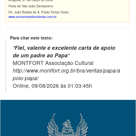
Anápolis, 27 de março de 2009
Festa de São João Damasceno
Pe. João Batista de A. Prado Ferraz Costa
www.santamariadasvitorias.com.br
Para citar este texto:
"
Fiel, valente e excelente carta de apoio
de um padre ao Papa
"
MONTFORT Associação Cultural
http://www.montfort.org.br/bra/veritas/papa/a
poio-papa/
Online, 09/08/2026 às 01:03:45h