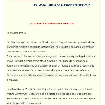
Pe. João Batista de A. Prado Ferraz Costa
Carta Aberta ao Santo Padre Bento XVI
Beatíssimo Padre.
Prostrado aos pés de Vossa Santidade, venho, respeitosamente, por meio desta,
manifestar-lhe minha fidelidade incondicional na qualidade de sacerdote católico
incardinado na Diocese de Anápolis.
Tenho acompanhado com tristeza e indignação todos os ataques dirigidos contra
Vossa Santidade, verdadeiros atos de rebeldia, por parte de pessoas que
perderam a fé católica ou se deixaram enredar por falsas doutrinas e, assim, são
incapazes de avaliar com justeza as medidas prudentes e zelosas de Vossa
Santidade com o intuito de promover o bem da Igreja e preservar a integridade da
fé católica.
Desejaria dizer a Vossa Santidade que lhe sou particularmente grato pelo
motu
proprio Summorum Pontificum
e pelo decreto de revogação das excomunhões
declaradas em 1988 contra Mons. Marcel Lefèbvre, D. Antonio de Castro Mayer e
os 4 bispos então consagrados.