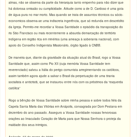
almas, não se observa da parte da hierarquia tanto empenho para não dizer que
há dolorosa omissão ou cumplicidade. Atitude como a de D. Cardoso é uma gota
de água pura no mar morto. Mas quando se trata de assuntos técnicos ou sócio-
economicos observa-se uma indiscreta ingerência, que só redunda em descrédito
da Igreja. Permito-me recordar a Vossa Santidade o episódio da transposição do
rio São Francisco ou mais recentemente a absurda demarcação de território
indígena em região rica em minérios (uma ameaça à soberania nacional), com
apoio do Conselho Indigenista Missionário, órgão ligado à CNBB.
De maneira que, diante da gravidade da situação atual do Brasil, rogo a Vossa
Santidade que, assim como Pio XII (cuja memória Vossa Santidade tem
reverenciado) salvou a Itália do perigo comunista arregimentando os católicos,
assim também agora ajude a salvar o Brasil da perpetuação de uma tirania
socialista e anticristã, que se instaurou entre nós com os préstimos da “esquerda
católica”
Rogo a bênção de Vossa Santidade sobre minha pessoa e sobre todos fiéis da
Capela Santa Maria das Vitórias em Anápolis, consagrada por Dom Pestana em
dezembro do ano passado. Asseguro a Vossa Santidade nossas fervorosas
orações ao Imaculado Coração de Maria para que Nossa Senhora o proteja da
maldade dos seus inimigos.