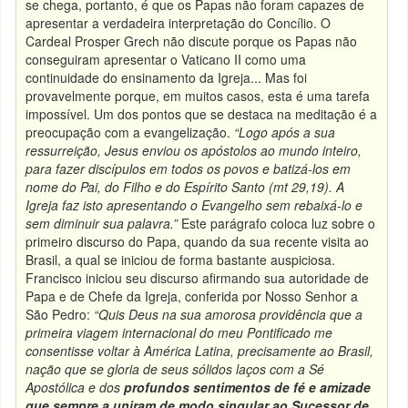
se chega, portanto, é que os Papas não foram capazes de
apresentar a verdadeira interpretação do Concílio. O
Cardeal Prosper Grech não discute porque os Papas não
conseguiram apresentar o Vaticano II como uma
continuidade do ensinamento da Igreja... Mas foi
provavelmente porque, em muitos casos, esta é uma tarefa
impossível. Um dos pontos que se destaca na meditação é a
preocupação com a evangelização.
“Logo após a sua
ressurreição, Jesus enviou os apóstolos ao mundo inteiro,
para fazer discípulos em todos os povos e batizá-los em
nome do Pai, do Filho e do Espírito Santo (mt 29,19). A
Igreja faz isto apresentando o Evangelho sem rebaixá-lo e
sem diminuir sua palavra.”
Este parágrafo coloca luz sobre o
primeiro discurso do Papa, quando da sua recente visita ao
Brasil, a qual se iniciou de forma bastante auspiciosa.
Francisco iniciou seu discurso afirmando sua autoridade de
Papa e de Chefe da Igreja, conferida por Nosso Senhor a
São Pedro:
“Quis Deus na sua amorosa providência que a
primeira viagem internacional do meu Pontificado me
consentisse voltar à América Latina, precisamente ao Brasil,
nação que se gloria de seus sólidos laços com a Sé
Apostólica e dos
profundos sentimentos de fé e amizade
que sempre a uniram de modo singular ao Sucessor de