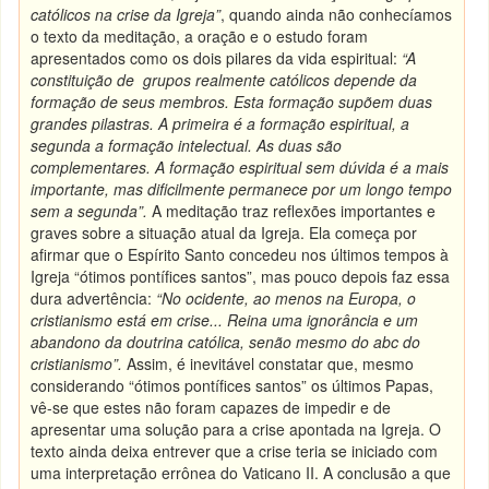
católicos na crise da Igreja”
, quando ainda não conhecíamos
o texto da meditação, a oração e o estudo foram
apresentados como os dois pilares da vida espiritual:
“A
constituição de grupos realmente católicos depende da
formação de seus membros. Esta formação supõem duas
grandes pilastras. A primeira é a formação espiritual, a
segunda a formação intelectual. As duas são
complementares. A formação espiritual sem dúvida é a mais
importante, mas dificilmente permanece por um longo tempo
sem a segunda”
.
A meditação traz reflexões importantes e
graves sobre a situação atual da Igreja. Ela começa por
afirmar que o Espírito Santo concedeu nos últimos tempos à
Igreja “ótimos pontífices santos”, mas pouco depois faz essa
dura advertência:
“No ocidente, ao menos na Europa, o
cristianismo está em crise... Reina uma ignorância e um
abandono da doutrina católica, senão mesmo do abc do
cristianismo”.
Assim, é inevitável constatar que, mesmo
considerando “ótimos pontífices santos” os últimos Papas,
vê-se que estes não foram capazes de impedir e de
apresentar uma solução para a crise apontada na Igreja. O
texto ainda deixa entrever que a crise teria se iniciado com
uma interpretação errônea do Vaticano II. A conclusão a que