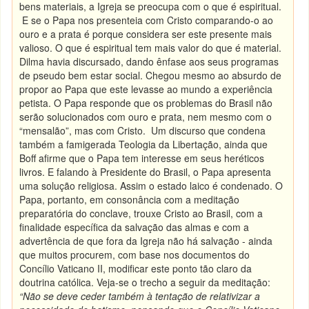
bens materiais, a Igreja se preocupa com o que é espiritual.
E se o Papa nos presenteia com Cristo comparando-o ao
ouro e a prata é porque considera ser este presente mais
valioso. O que é espiritual tem mais valor do que é material.
Dilma havia discursado, dando ênfase aos seus programas
de pseudo bem estar social. Chegou mesmo ao absurdo de
propor ao Papa que este levasse ao mundo a experiência
petista. O Papa responde que os problemas do Brasil não
serão solucionados com ouro e prata, nem mesmo com o
“mensalão”, mas com Cristo. Um discurso que condena
também a famigerada Teologia da Libertação, ainda que
Boff afirme que o Papa tem interesse em seus heréticos
livros. E falando à Presidente do Brasil, o Papa apresenta
uma solução religiosa. Assim o estado laico é condenado. O
Papa, portanto, em consonância com a meditação
preparatória do conclave, trouxe Cristo ao Brasil, com a
finalidade específica da salvação das almas e com a
advertência de que fora da Igreja não há salvação - ainda
que muitos procurem, com base nos documentos do
Concílio Vaticano II, modificar este ponto tão claro da
doutrina católica. Veja-se o trecho a seguir da meditação:
“Não se deve ceder também à tentação de relativizar a