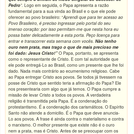
Pedro
”.
Logo em seguida, o Papa apresenta a razão
fundamental para a sua vinda ao Brasil e o que ele pode
oferecer ao povo brasileiro: “
Aprendi que para ter acesso ao
Povo Brasileiro, é preciso ingressar pelo portal do seu
imenso coração: por isso permitam-me que nesta hora eu
possa bater delicadamente a esta porta. Peço licença para
entrar e transcorrer esta semana com vocês.
Não tenho
ouro nem prata, mas trago o que de mais precioso me
foi dado: Jesus Cristo!”
O Papa, portanto, se apresenta
como o representante de Cristo. E com tal autoridade que
ele pode entregá-Lo ao Brasil, como um presente que lhe foi
dado. Nada mais contrário ao ecumenismo religioso. Cabe
ao Papa entregar Cristo aos povos. Se todos já tivessem na
posse de Cristo que sentido teria a afirmação do Papa? Ele
nos presentearia com algo que já temos. O Papa cumpre a
missão de levar Cristo a todos os povos. A verdadeira
religião é transmitida pela Papa. É a condenação do
protestantismo. É a condenação dos carismáticos. O Espírito
Santo não atende a domicilio. É o Papa que deve anuncia-
Lo aos povos. A frase é ainda contra o materialismo e contra
o marxismo. O melhor presente que existe não é o ouro
nem a prata, mas é Cristo. Antes de se preocupar com os