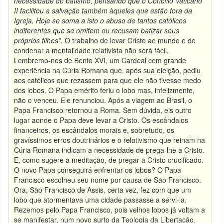
necessidade do batismo, pensando que o Concílio Vaticano
II facilitou a salvação também àqueles que estão fora da
Igreja. Hoje se soma a isto o abuso de tantos católicos
indiferentes que se omitem ou recusam batizar seus
próprios filhos”.
O trabalho de levar Cristo ao mundo e de
condenar a mentalidade relativista não será fácil.
Lembremo-nos de Bento XVI, um Cardeal com grande
experiência na Cúria Romana que, após sua eleição, pediu
aos católicos que rezassem para que ele não tivesse medo
dos lobos. O Papa emérito feriu o lobo mas, infelizmente,
não o venceu. Ele renunciou. Após a viagem ao Brasil, o
Papa Francisco retornou a Roma. Sem dúvida, eis outro
lugar aonde o Papa deve levar a Cristo. Os escândalos
financeiros, os escândalos morais e, sobretudo, os
gravíssimos erros doutrinários e o relativismo que reinam na
Cúria Romana indicam a necessidade de prega-lhe a Cristo.
E, como sugere a meditação, de pregar a Cristo crucificado.
O novo Papa conseguirá enfrentar os lobos? O Papa
Francisco escolheu seu nome por causa de São Francisco.
Ora, São Francisco de Assis, certa vez, fez com que um
lobo que atormentava uma cidade passasse a servi-la.
Rezemos pelo Papa Francisco, pois velhos lobos já voltam a
se manifestar, num novo surto da Teologia da Libertação.